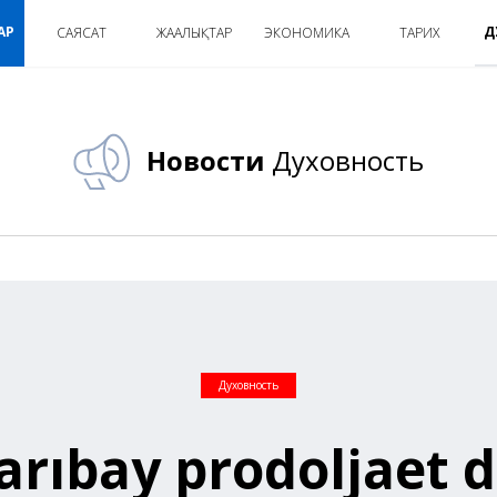
АР
Д
САЯСАТ
ЖАҢАЛЫҚТАР
ЭКОНОМИКА
ТАРИХ
Новости
Духовность
Духовность
arıbay prodoljaet d