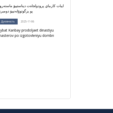
ايبات كارىباي پرودولجاەت ديناستييۋ ماستەرو
پو يزگوتوۆلەنييۋ دومبر
Духовность
2025-11-06
ybat Karıbay prodoljaet dinastiyu
asterov po izgotovleniyu dombrı