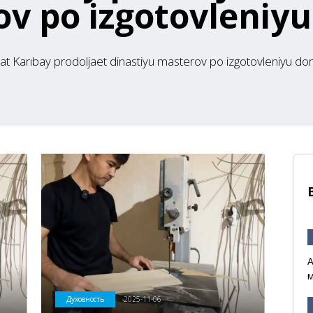
v po izgotovleniy
at Karıbay prodoljaet dinastiyu masterov po izgotovleniyu do
А
м
Духовность
2025-11-06