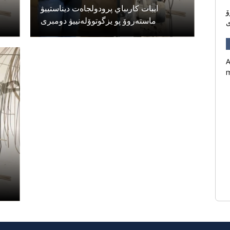
ايبات كارىباي پرودولجاەت ديناستييۋ
ۆ
ماستەروۆ پو يزگوتوۆلەنييۋ دومبرى
ى
A
m