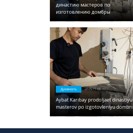
династию мастеров по
изготовлению домбры
Духовность
2025-11-06
Aybat Karıbay prodoljaet dinastiyu
masterov po izgotovleniyu dombrı