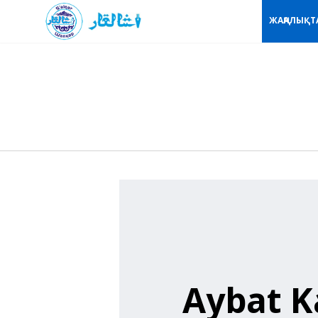
ЖАҢАЛЫҚТ
Aybat K