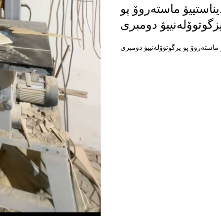
ناستييۋ ماستەروۆ پو
زگوتوۆلەنييۋ دومبرى
 ماستەروۆ پو يزگوتوۆلەنييۋ دومبرى