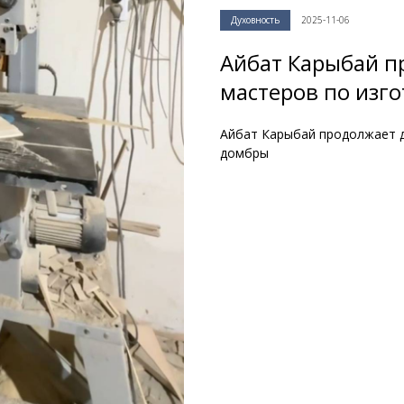
Духовность
2025-11-06
Айбат Карыбай п
мастеров по изг
Айбат Карыбай продолжает 
домбры