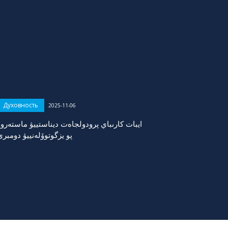
Духовность
2025-11-06
ايبات كارىباي پرودولجاەت ديناستييۋ ماستەروۆ
پو يزگوتوۆلەنييۋ دومبرى