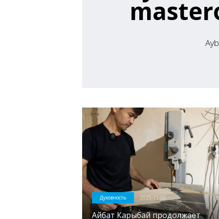
mastero
Ayb
Духовность
2025-11-06
Айбат Карыбай продолжает