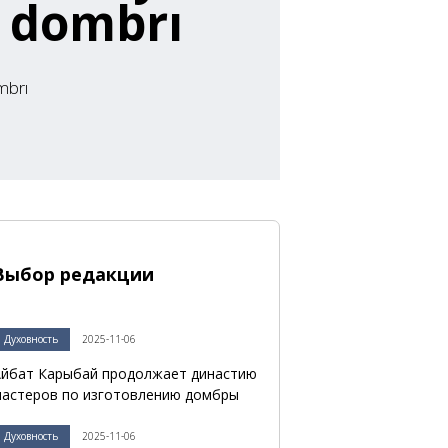
u dombrı
mbrı
Выбор редакции
Духовность
2025-11-06
йбат Карыбай продолжает династию
астеров по изготовлению домбры
Духовность
2025-11-06