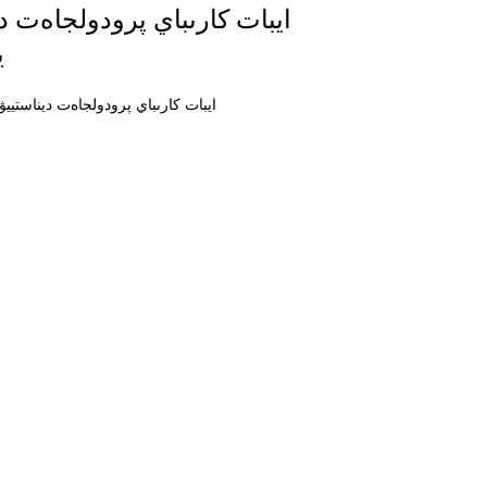
ايبات كارىباي پرودولجاەت دي
ي
ايبات كارىباي پرودولجاەت ديناستييۋ