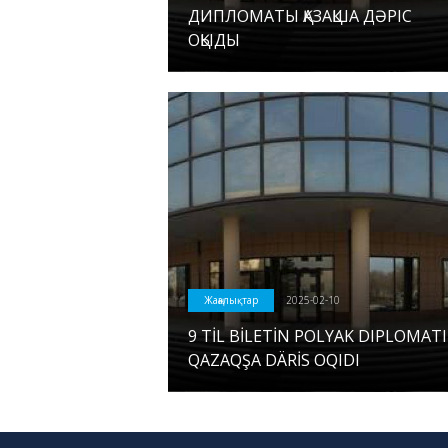
ДИПЛОМАТЫ ҚАЗАҚША ДӘРІС
ОҚЫДЫ
Жаңалықтар
2025-02-10
9 TİL BİLETİN POLYAK DIPLOMATI
QAZAQŞA DÄRİS OQIDI