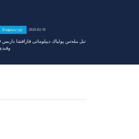
Жаңалықтар
2025-02-10
تىل بىلەتىن پولياك ديپلوم
وقىدى