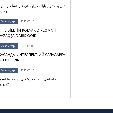
تىل بىلەتىن پو
وقىد
Жаңалықтар
2025-02-10
 TİL BİLETİN POLYAK DIPLOMATI
AZAQŞA DÄRİS OQIDI
Жаңалықтар
2026-08-08
АСАНДЫ ИНТЕЛЛЕКТ: ҚАЙ САЛАЛАРҒА
СЕР ЕТЕДІ?
Жаңалықтар
2025-02-10
جاساندى ينتەللەكت: قاي سالالارعا اسە
ەتەدى?