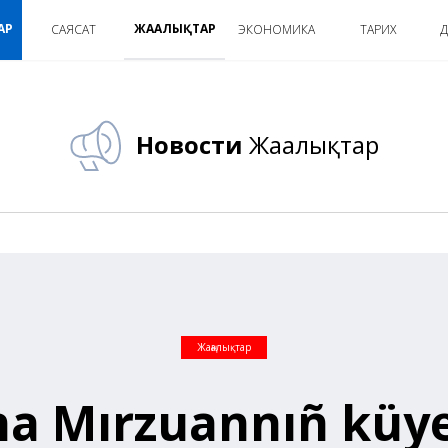
АР
ЖАҢАЛЫҚТАР
САЯСАТ
ЭКОНОМИКА
ТАРИХ
Д
Новости
Жаңалықтар
Жаңалықтар
a Mırzuannıñ küyeu