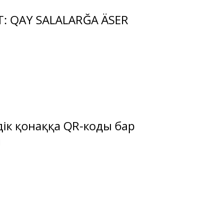
T: QAY SALALARĞA ÄSER
дік қонаққа QR-коды бар
і