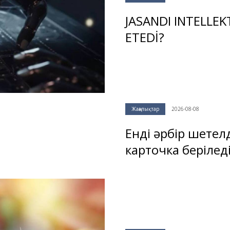
JASANDI INTELLEK
ETEDİ?
Жаңалықтар
2026-08-08
Енді әрбір шетел
карточка берілед