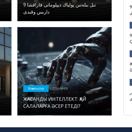
9 تىل بىلەتىن پولياك ديپلوماتى قازاقشا
9 لياك ديپلوماتى قازاقشا دارىس
دارىس وقىدى
ى
9
Q
Ж
Ә
Жаңалықтар
2026-08-08
ر
ЖАСАНДЫ ИНТЕЛЛЕКТ: ҚАЙ
САЛАЛАРҒА ӘСЕР ЕТЕДІ?