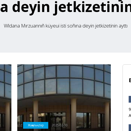
a deyin jetkizetinin
Wldana Mırzuannıñ küyeui isti soñına deyin jetkizetinin ayttı
9
Қ
Жаңалықтар
2025-02-10