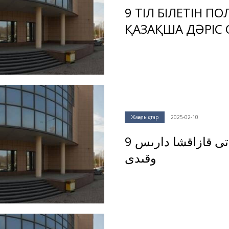
9 ТІЛ БІЛЕТІН 
ҚАЗАҚША ДӘРІС
Жаңалықтар
2025-02-10
9 تىل بىلەتىن پولياك ديپلوماتى قازاقشا دارىس
وقىدى