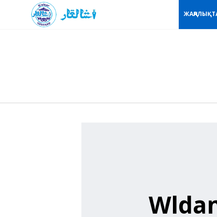
ЖАҢАЛЫҚТ
Wldan