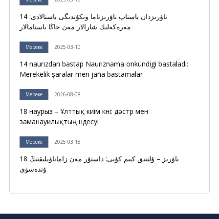
14 ناۋرىزدان باستاپ ناۋرىزناما ونكۇندىگى باستالادى:
مەرەكەلىك شارالار مەن جاڭا باستامالار
Мереке
2025-03-10
14 naurızdan bastap Naurıznama onkündigi bastaladı:
Merekelik şaralar men jaña bastamalar
Мереке
2026-08-08
18 наурыз – Ұлттық киім күні: дәстүр мен
заманауилықтың үндесуі
Мереке
2025-03-18
18 ناۋرىز – ۇلتتىق كيىم كۇنى: داستۇر مەن زاماناۋيلىقتىڭ
ۇندەسۋى