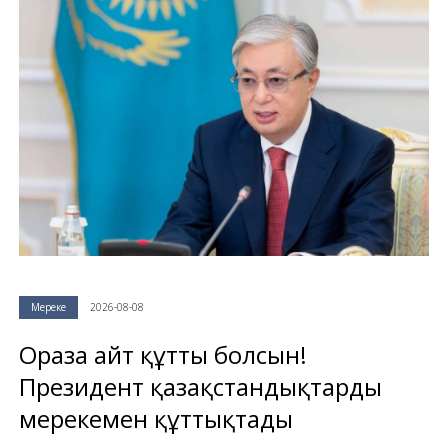
Мереке
2026-08-08
Ораза айт құтты болсын!
Президент қазақстандықтарды
мерекемен құттықтады