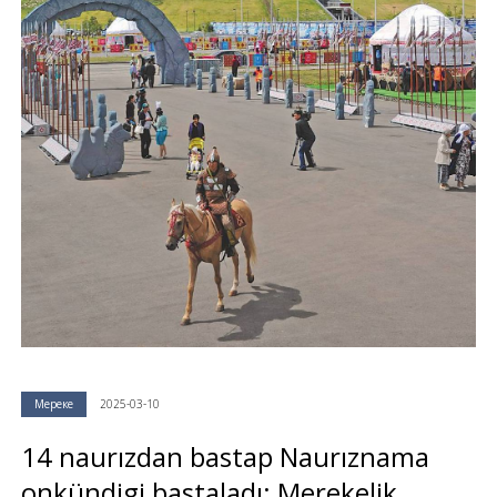
Мереке
2025-03-10
14 naurızdan bastap Naurıznama
onkündigi bastaladı: Merekelik