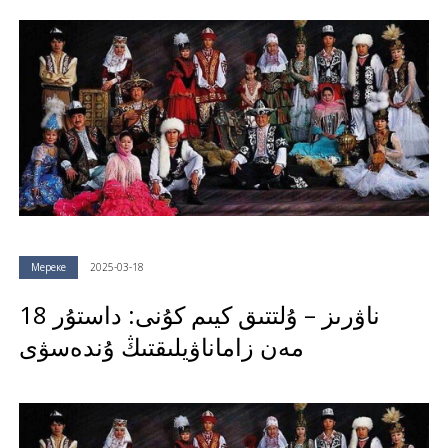
Мереке
2025-03-18
18 ناۋرىز – ۇلتتىق كيىم كۇنى: داستۇر
مەن زاماناۋيلىقتىڭ ۇندەسۋى