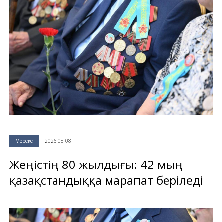
Мереке
2026-08-08
Жеңістің 80 жылдығы: 42 мың
қазақстандыққа марапат беріледі