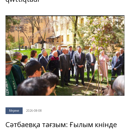
Мереке
2026-08-08
Сәтбаевқа тағзым: Ғылым күнінде