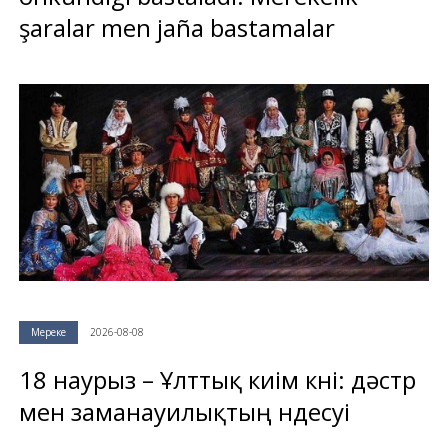
şaralar men jaña bastamalar
Мереке
2026-08-08
18 наурыз – Ұлттық киім күні: дәстүр
мен заманауилықтың үндесуі