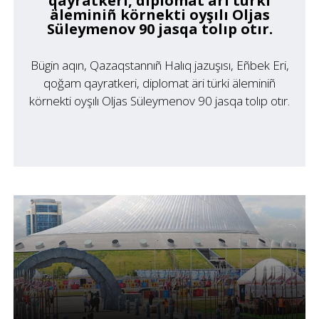
qayratkeri, diplomat äri türki
äleminiñ körnekti oyşılı Oljas
Süleymenov 90 jasqa tolıp otır.
Bügin aqın, Qazaqstannıñ Halıq jazuşısı, Eñbek Eri,
qoğam qayratkeri, diplomat äri türki äleminiñ
körnekti oyşılı Oljas Süleymenov 90 jasqa tolıp otır.