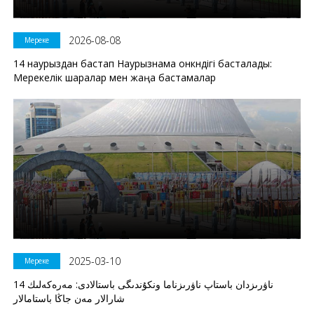
2026-08-08
Мереке
14 наурыздан бастап Наурызнама онкүндігі басталады:
Мерекелік шаралар мен жаңа бастамалар
2025-03-10
Мереке
14 ناۋرىزدان باستاپ ناۋرىزناما ونكۇندىگى باستالادى: مەرەكەلىك
شارالار مەن جاڭا باستامالار