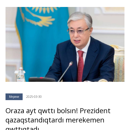
Мереке
2025-03-30
Oraza ayt qwttı bolsın! Prezident
qazaqstandıqtardı merekemen
qwttıqtadı