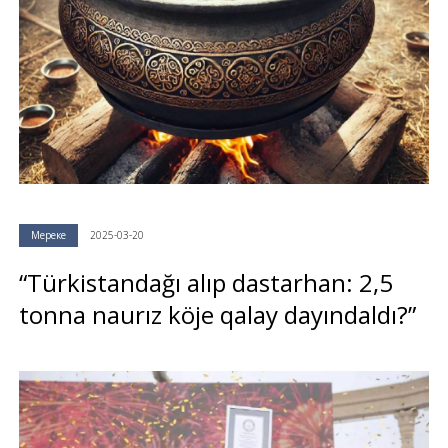
Мереке
2025-03-20
“Türkistandağı alıp dastarhan: 2,5
tonna naurız köje qalay dayındaldı?”