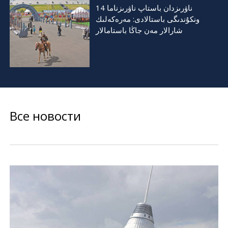
14 ناۋرىزدان باستاپ ناۋرىزناما
ونكۇندىگى باستالادى: مەرەكەلىك
شارالار مەن جاڭا باستامالار
Все новости