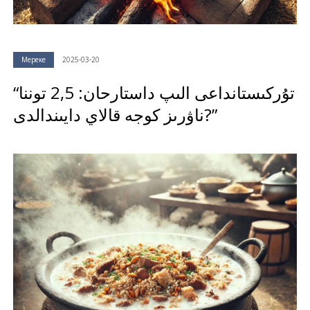
Мереке
2025-03-20
“تۇركىستانداعى الىپ داستارحان: 2,5 توننا
ناۋرىز كوجە قالاي دايىندالدى?”