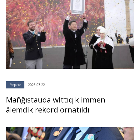
Мереке
2025-03-22
Mañğıstauda wlttıq kiimmen
älemdik rekord ornatıldı