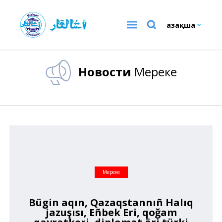
Қазақша
Новости
Мереке
Мереке
Bügin aqın, Qazaqstannıñ Halıq
jazuşısı, Eñbek Eri, qoğam