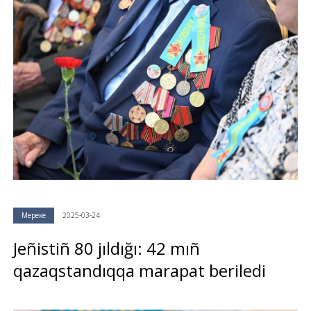
Мереке
2025-03-24
Jeñistiñ 80 jıldığı: 42 mıñ
qazaqstandıqqa marapat beriledi