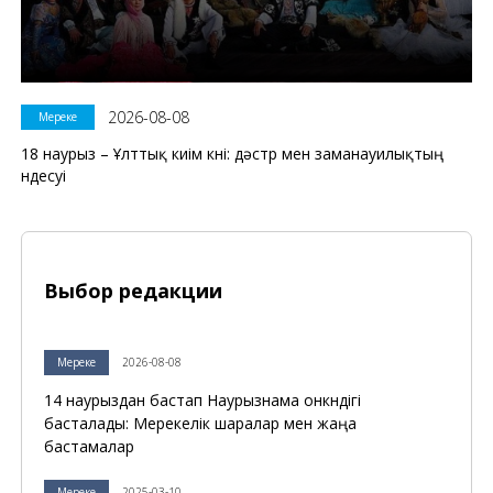
2026-08-08
Мереке
18 наурыз – Ұлттық киім күні: дәстүр мен заманауилықтың
үндесуі
Выбор редакции
Мереке
2026-08-08
14 наурыздан бастап Наурызнама онкүндігі
басталады: Мерекелік шаралар мен жаңа
бастамалар
Мереке
2025-03-10