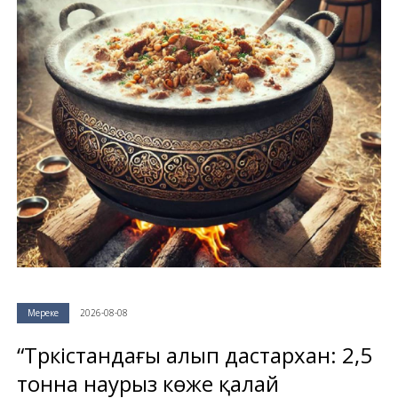
Мереке
2026-08-08
“Түркістандағы алып дастархан: 2,5
тонна наурыз көже қалай