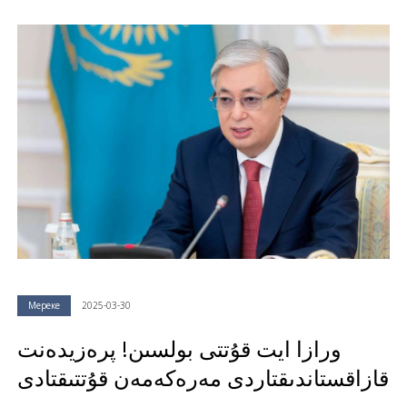
Мереке
2025-03-30
ورازا ايت قۇتتى بولسىن! پرەزيدەنت
قازاقستاندىقتاردى مەرەكەمەن قۇتتىقتادى