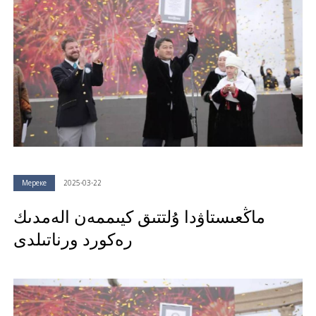
Мереке
2025-03-22
ماڭعىستاۋدا ۇلتتىق كيىممەن الەمدىك
رەكورد ورناتىلدى