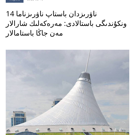
14 ناۋرىزدان باستاپ ناۋرىزناما
ونكۇندىگى باستالادى: مەرەكەلىك شارالار
مەن جاڭا باستامالار