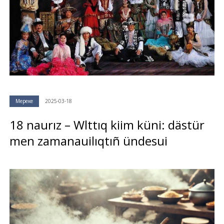
Мереке
2025-03-18
18 naurız – Wlttıq kiim küni: dästür
men zamanauilıqtıñ ündesui