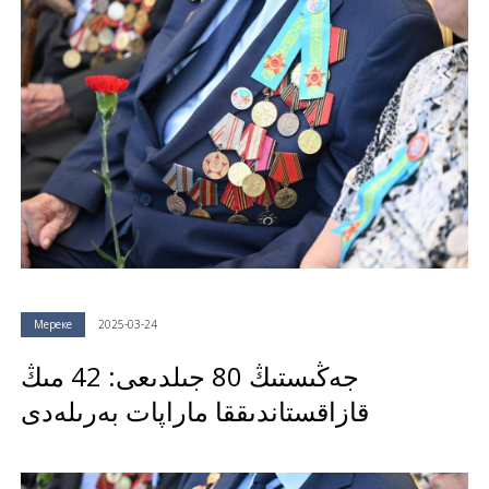
Мереке
2025-03-24
جەڭىستىڭ 80 جىلدىعى: 42 مىڭ
قازاقستاندىققا ماراپات بەرىلەدى