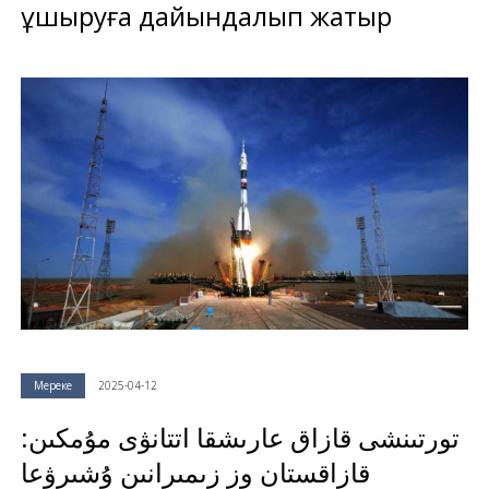
ұшыруға дайындалып жатыр
Мереке
2025-04-12
تورتىنشى قازاق عارىشقا اتتانۋى مۇمكىن:
قازاقستان وز زىمىرانىن ۇشىرۋعا