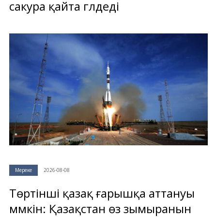
сакура қайта гүлдеді
Мереке
2026-08-08
Төртінші қазақ ғарышқа аттануы
мүмкін: Қазақстан өз зымыранын