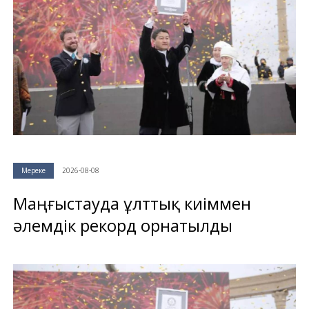
Мереке
2026-08-08
Маңғыстауда ұлттық киіммен
әлемдік рекорд орнатылды