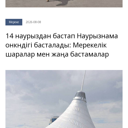
Мереке
2026-08-08
14 наурыздан бастап Наурызнама
онкүндігі басталады: Мерекелік
шаралар мен жаңа бастамалар