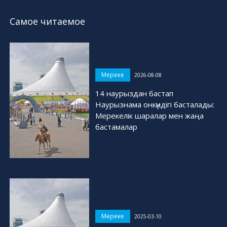
Самое читаемое
Мереке
2026-08-08
14 наурыздан бастап
Наурызнама онкүндігі басталады:
Мерекелік шаралар мен жаңа
бастамалар
Мереке
2025-03-10