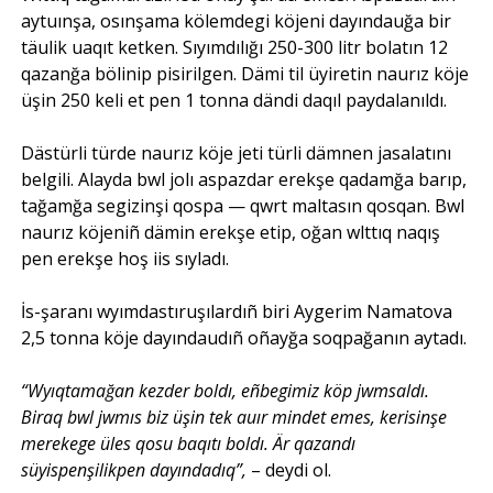
aytuınşa, osınşama kölemdegi köjeni dayındauğa bir
täulik uaqıt ketken. Sıyımdılığı 250-300 litr bolatın 12
qazanğa bölinip pisirilgen. Dämi til üyiretin naurız köje
üşin 250 keli et pen 1 tonna dändi daqıl paydalanıldı.
Dästürli türde naurız köje jeti türli dämnen jasalatını
belgili. Alayda bwl jolı aspazdar erekşe qadamğa barıp,
tağamğa segizinşi qospa — qwrt maltasın qosqan. Bwl
naurız köjeniñ dämin erekşe etip, oğan wlttıq naqış
pen erekşe hoş iis sıyladı.
İs-şaranı wyımdastıruşılardıñ biri Aygerim Namatova
2,5 tonna köje dayındaudıñ oñayğa soqpağanın aytadı.
“Wyıqtamağan kezder boldı, eñbegimiz köp jwmsaldı.
Biraq bwl jwmıs biz üşin tek auır mindet emes, kerisinşe
merekege üles qosu baqıtı boldı. Är qazandı
süyispenşilikpen dayındadıq”,
– deydi ol.