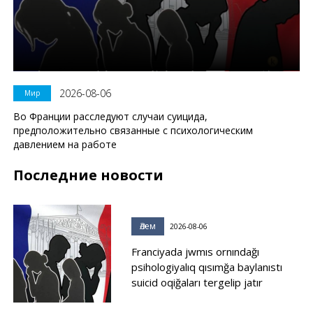
2026-08-06
Мир
Во Франции расследуют случаи суицида,
предположительно связанные с психологическим
давлением на работе
Последние новости
Әлем
2026-08-06
Franciyada jwmıs ornındağı
psihologiyalıq qısımğa baylanıstı
suicid oqiğaları tergelip jatır