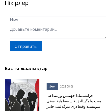
Пікірлер
Отправить
Басты жаңалықтар
Әлем
2026-08-06
فرانتسييادا جۇمىس ورنىنداعى
پسيحولوگييالىق قىسىمعا بايلانىستى
سۋيتسيد وقيعالارى تەرگەلىپ جاتىر