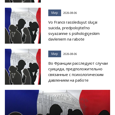
Мир
2026-08-06
Vo Francii rassleduyut sluçai
suicida, predpolojitel'no
svyazannıe s psihologiçeskim
davleniem na rabote
Мир
2026-08-06
Во Франции расследуют случаи
суицида, предположительно
связанные с психологическим
давлением на работе