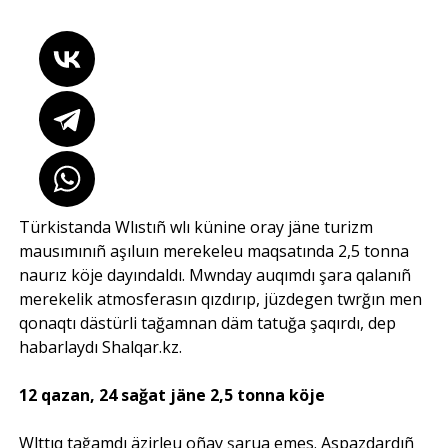
Türkistanda Wlıstıñ wlı künine oray jäne turizm
mausımınıñ aşıluın merekeleu maqsatında 2,5 tonna
naurız köje dayındaldı. Mwnday auqımdı şara qalanıñ
merekelik atmosferasın qızdırıp, jüzdegen twrğın men
qonaqtı dästürli tağamnan däm tatuğa şaqırdı, dep
habarlaydı
Shalqar.kz
.
12 qazan, 24 sağat jäne 2,5 tonna köje
Wlttıq tağamdı äzirleu oñay şarua emes. Aspazdardıñ