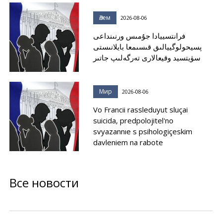
Әлем
2026-08-06
فرانتسييادا جۇمىس ورنىنداعى
پسيحولوگييالىق قىسىمعا بايلانىستى
سۋيتسيد وقيعالارى تەرگەلىپ جاتىر
Мир
2026-08-06
Vo Francii rassleduyut sluçai
suicida, predpolojitel'no
svyazannıe s psihologiçeskim
davleniem na rabote
Все новости