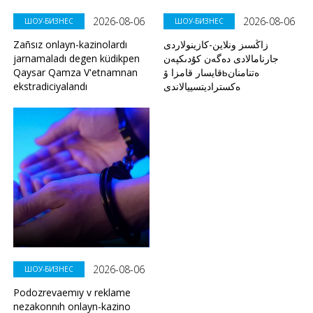
2026-08-06
2026-08-06
ШОУ-БИЗНЕС
ШОУ-БИЗНЕС
Zañsız onlayn-kazinolardı
زاڭسىز ونلاين-كازينولاردى
jarnamaladı degen küdikpen
جارنامالادى دەگەن كۇدىكپەن
Qaysar Qamza V'etnamnan
قايسار قامزا ۆьەتنامنان
ekstradiciyalandı
ەكستراديتسييالاندى
2026-08-06
ШОУ-БИЗНЕС
Podozrevaemıy v reklame
nezakonnıh onlayn-kazino