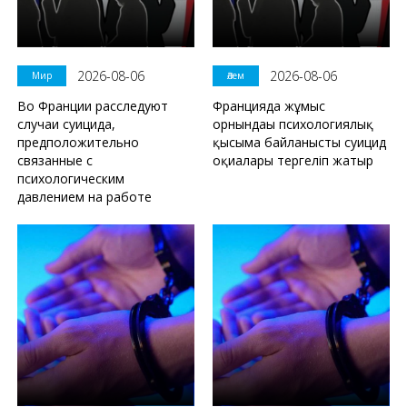
2026-08-06
2026-08-06
Мир
Әлем
Во Франции расследуют
Францияда жұмыс
случаи суицида,
орнындағы психологиялық
предположительно
қысымға байланысты суицид
связанные с
оқиғалары тергеліп жатыр
психологическим
давлением на работе