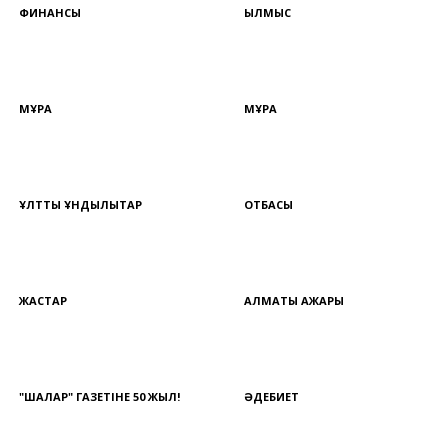
ФИНАНСЫ
ҚЫЛМЫС
МҰРА
МҰРА
ҰЛТТЫҚ ҚҰНДЫЛЫҚТАР
ОТБАСЫ
ЖАСТАР
АЛМАТЫ АЖАРЫ
"ШАЛҚАР" ГАЗЕТІНЕ 50 ЖЫЛ!
ӘДЕБИЕТ