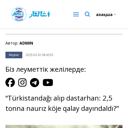
Қазақша
Мереке
Автор:
ADMIN
Мереке
2025-03-20 08:43:55
Біз әлеуметтік желілерде:
“Türkistandağı alıp dastarhan: 2,5
tonna naurız köje qalay dayındaldı?”