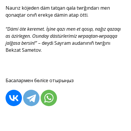
Naurız köjeden däm tatqan qala twrğındarı men
qonaqtar onıñ erekşe dämin atap ötti.
“Dämi öte keremet. İşine qazı men et qosıp, nağız qazaqı
as äzirlegen. Osınday dästürlerimiz wrpaqtan-wrpaqqa
jalğasa bersin!”
– deydi Sayram audanınıñ twrğını
Bekzat Sametov.
Басқалармен бөлісе отырыңыз