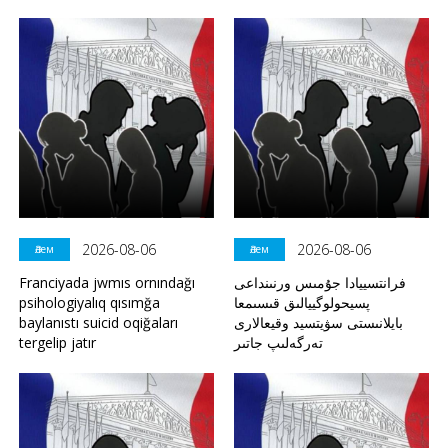
2026-08-06
2026-08-06
Әлем
Әлем
Franciyada jwmıs ornındağı
فرانتسييادا جۇمىس ورنىنداعى
psihologiyalıq qısımğa
پسيحولوگييالىق قىسىمعا
baylanıstı suicid oqiğaları
بايلانىستى سۋيتسيد وقيعالارى
tergelip jatır
تەرگەلىپ جاتىر