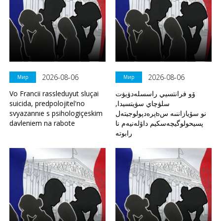
2026-08-06
2026-08-06
Мир
Мир
Vo Francii rassleduyut sluçai
ۆو فرانتسيي راسسلەدۋيۋت
suicida, predpolojitel'no
سلۋچاي سۋيتسيدا,
svyazannıe s psihologiçeskim
پرەدپولوجيتەلьنو سۆيازاننىە س
davleniem na rabote
پسيحولوگيچەسكيم داۆلەنيەم نا
رابوتە