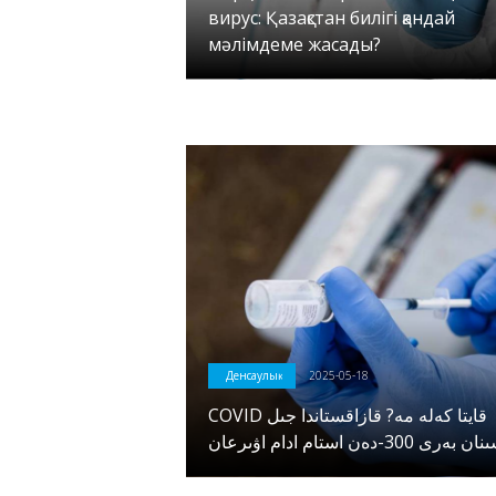
вирус: Қазақстан билігі қандай
мәлімдеме жасады?
Денсаулық
2025-05-18
COVID قايتا كەلە مە? قازاقستاندا جىل
بەرى 300-دەن استام ادام اۋىرعان