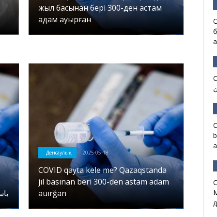
жыл басынан бері 300-ден астам
адам ауырған
C
б
а
COVID 
C
b
a
Денсаулық
2025-05-18
COVID qayta kele me? Qazaqstanda
jıl basınan beri 300-den astam adam
C
باسىنان 
auırğan
М
д