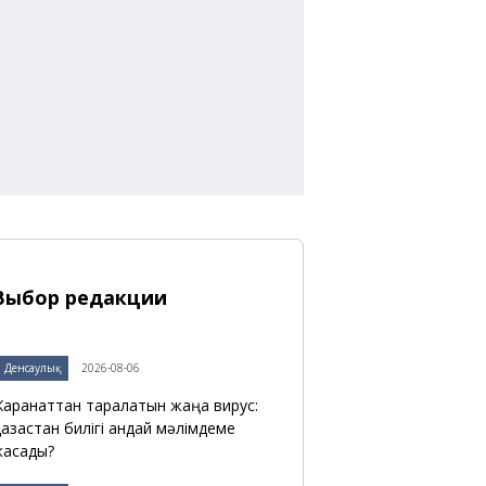
Выбор редакции
Денсаулық
2026-08-06
арқанаттан таралатын жаңа вирус:
азақстан билігі қандай мәлімдеме
асады?