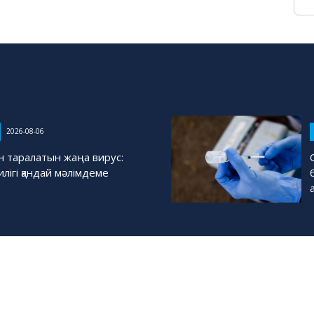
2026-08-06
н таралатын жаңа вирус:
илігі қандай мәлімдеме