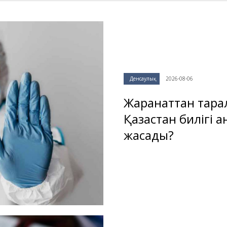
Денсаулық
2026-08-06
Жарқанаттан тара
Қазақстан билігі 
жасады?