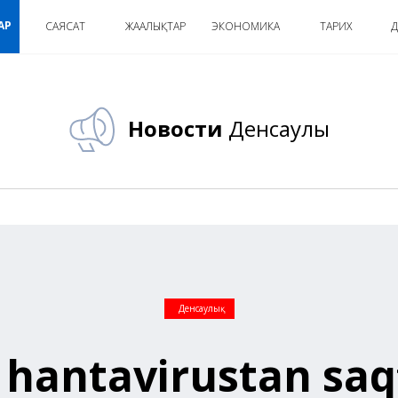
АР
САЯСАТ
ЖАҢАЛЫҚТАР
ЭКОНОМИКА
ТАРИХ
Д
Новости
Денсаулық
Денсаулық
hantavirustan sa