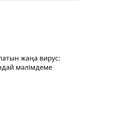
латын жаңа вирус:
қандай мәлімдеме