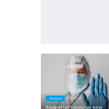
Денсаулық
2026-08-06
Жарқанаттан таралатын жаңа