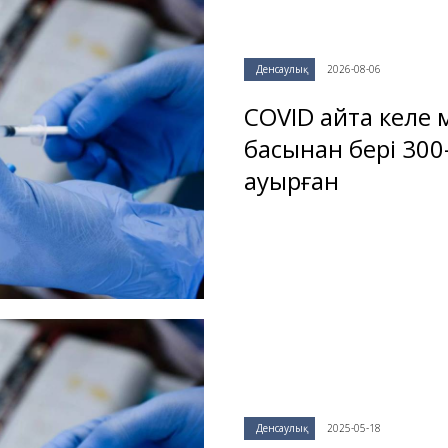
Денсаулық
2026-08-06
COVID қайта келе 
басынан бері 300
ауырған
Денсаулық
2025-05-18