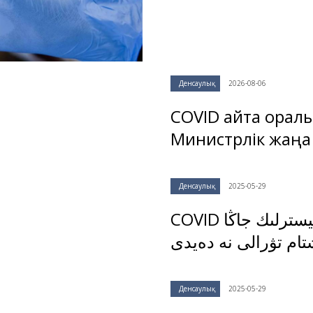
Денсаулық
2026-08-06
COVID қайта орал
Министрлік жаңа
Денсаулық
2025-05-29
COVID قايتا ورالىپ جاتىر ما? مينيسترلىك جاڭا
ام تۋرالى نە دەيدى
Денсаулық
2025-05-29