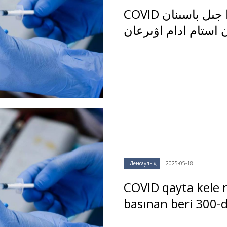
COVID قايتا كەلە مە? قازاقستاندا جىل باسىنان
Денсаулық
2025-05-18
COVID qayta kele 
basınan beri 300-