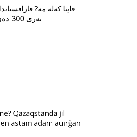
بەرى 300-دەن استام ادام اۋىرعان
me? Qazaqstanda jıl
den astam adam auırğan