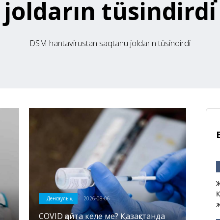
joldarın tüsindirdi
DSM hantavirustan saqtanu joldarın tüsindirdi
Ж
Қ
Денсаулық
2026-08-06
ж
COVID қайта келе ме? Қазақстанда