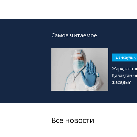
Самое читаемое
Денсаулық
Жарқанатта
Қазақстан б
жасады?
Все новости