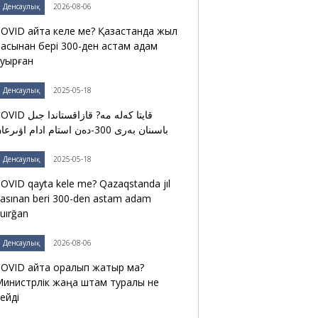
Денсаулық
2026-08-06
OVID қайта келе ме? Қазақстанда жыл
асынан бері 300-ден астам адам
уырған
Денсаулық
2025-05-18
قايتا كەلە مە? قازاقستاندا جىل
باسىنان بەرى 300-دەن استام ادام اۋىرعان
Денсаулық
2025-05-18
OVID qayta kele me? Qazaqstanda jıl
asınan beri 300-den astam adam
uırğan
Денсаулық
2026-08-06
OVID қайта оралып жатыр ма?
инистрлік жаңа штам туралы не
ейді