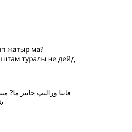
ып жатыр ма?
 штам туралы не дейді
شت