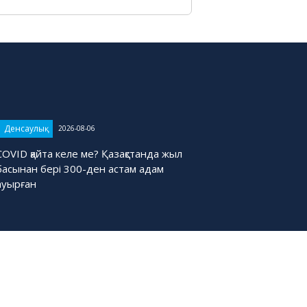
Денсаулық
2026-08-06
COVID қайта келе ме? Қазақстанда жыл
басынан бері 300-ден астам адам
ауырған