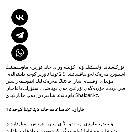
تۇركىستاندا ۇلىستىڭ ۇلى كۇنىنە وراي جانە تۋريزم ماۋسىمىنىڭ
اشىلۋىن مەرەكەلەۋ ماقساتىندا 2,5 توننا ناۋرىز كوجە دايىندالدى.
مۇنداي اۋقىمدى شارا قالانىڭ مەرەكەلىك اتموسفەراسىن
قىزدىرىپ, جۇزدەگەن تۇرعىن مەن قوناقتى داستۇرلى تاعامنان
دام تاتۋعا شاقىردى, دەپ حابارلايدى
Shalqar.kz
.
12 قازان, 24 ساعات جانە 2,5 توننا كوجە
ۇلتتىق تاعامدى ازىرلەۋ وڭاي شارۋا ەمەس. اسپازداردىڭ
ايتۋىنشا, وسىنشاما كولەمدەگى كوجەنى دايىنداۋعا بىر تاۋلىك