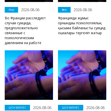
2026-08-06
2026-08-06
Мир
Әлем
Во Франции расследуют
Францияда жұмыс
случаи суицида,
орнындағы психологиялық
предположительно
қысымға байланысты суицид
связанные с
оқиғалары тергеліп жатыр
психологическим
давлением на работе
2026-08-06
2026-08-06
ШОУ-БИЗНЕС
ШОУ-БИЗНЕС