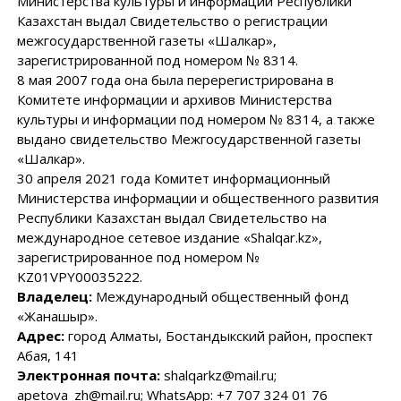
Министерства культуры и информации Республики
Казахстан выдал Свидетельство о регистрации
межгосударственной газеты «Шалкар»,
зарегистрированной под номером № 8314.
8 мая 2007 года она была перерегистрирована в
Комитете информации и архивов Министерства
культуры и информации под номером № 8314, а также
выдано свидетельство Межгосударственной газеты
«Шалкар».
30 апреля 2021 года Комитет информационный
Министерства информации и общественного развития
Республики Казахстан выдал Свидетельство на
международное сетевое издание «Shalqar.kz»,
зарегистрированное под номером №
KZ01VPY00035222.
Владелец:
Международный общественный фонд
«Жанашыр».
Адрес:
город Алматы, Бостандыкский район, проспект
Абая, 141
Электронная почта:
shalqarkz@mail.ru;
apetova_zh@mail.ru; WhatsApp: +7 707 324 01 76