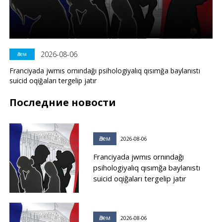
2026-08-06
Әлем
Franciyada jwmıs ornındağı psihologiyalıq qısımğa baylanıstı
suicid oqiğaları tergelip jatır
Последние новости
Әлем
2026-08-06
Franciyada jwmıs ornındağı
psihologiyalıq qısımğa baylanıstı
suicid oqiğaları tergelip jatır
Әлем
2026-08-06