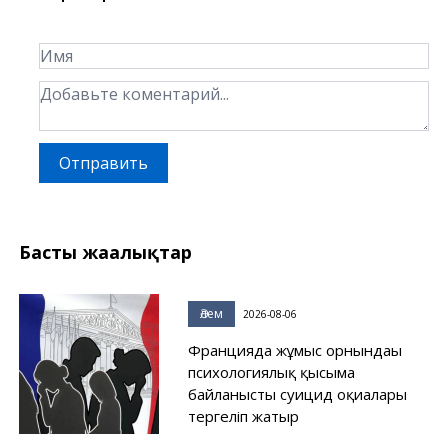
Отправить
Басты жаңалықтар
Әлем
2026-08-06
Францияда жұмыс орнындағы
психологиялық қысымға
байланысты суицид оқиғалары
тергеліп жатыр