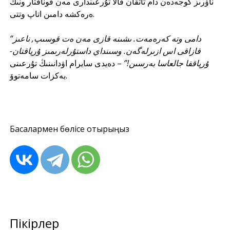
ناۋرىز كوجەدەن دام تاتقان قالا تۇرعىندارى مەن قوناقتار ونىڭ
ەرەكشە دامىن اتاپ وتتى.
“دامى وتە كەرەمەت. ىشىنە قازى مەن ەت قوسىپ, ناعىز
قازاقى اس ازىرلەگەن. وسىنداي داستۇرلەرىمىز ۇرپاقتان-
ۇرپاققا جالعاسا بەرسىن!”
– دەيدى سايرام اۋدانىنىڭ تۇرعىنى
بەكزات سامەتوۆ.
Басқалармен бөлісе отырыңыз
Пікірлер