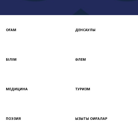
ҚОҒАМ
ДЕНСАУЛЫҚ
БІЛІМ
ӘЛЕМ
МЕДИЦИНА
ТУРИЗМ
ПОЭЗИЯ
ҚЫЗЫҚТЫ ОҚИҒАЛАР