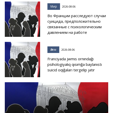
Мир
2026-08-06
Во Франции расследуют случаи
суицида, предположительно
связанные с психологическим
давлением на работе
Әлем
2026-08-06
Franciyada jwmıs ornındağı
psihologiyalıq qısımğa baylanıstı
suicid oqiğaları tergelip jatır