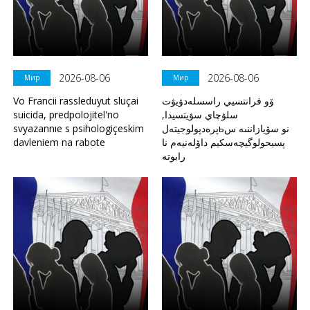
2026-08-06
2026-08-06
Мир
Мир
Vo Francii rassleduyut sluçai
ۆو فرانتسيي راسسلەدۋيۋت
suicida, predpolojitel'no
سلۋچاي سۋيتسيدا,
svyazannıe s psihologiçeskim
پرەدپولوجيتەلьنو سۆيازاننىە س
davleniem na rabote
پسيحولوگيچەسكيم داۆلەنيەم نا
رابوتە