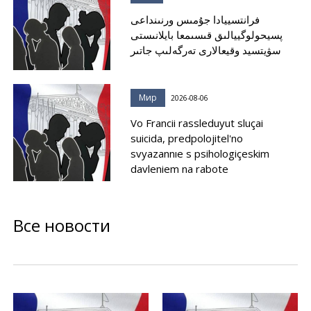
فرانتسييادا جۇمىس ورنىنداعى
پسيحولوگييالىق قىسىمعا بايلانىستى
سۋيتسيد وقيعالارى تەرگەلىپ جاتىر
Мир
2026-08-06
Vo Francii rassleduyut sluçai
suicida, predpolojitel'no
svyazannıe s psihologiçeskim
davleniem na rabote
Все новости