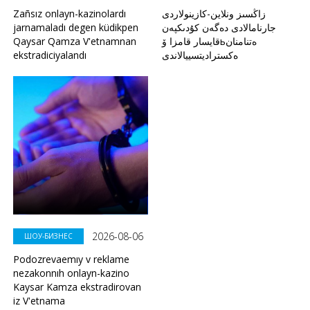
Zañsız onlayn-kazinolardı
زاڭسىز ونلاين-كازينولاردى
jarnamaladı degen küdikpen
جارنامالادى دەگەن كۇدىكپەن
Qaysar Qamza V'etnamnan
قايسار قامزا ۆьەتنامنان
ekstradiciyalandı
ەكستراديتسييالاندى
2026-08-06
ШОУ-БИЗНЕС
Podozrevaemıy v reklame
nezakonnıh onlayn-kazino
Kaysar Kamza ekstradirovan
iz V'etnama