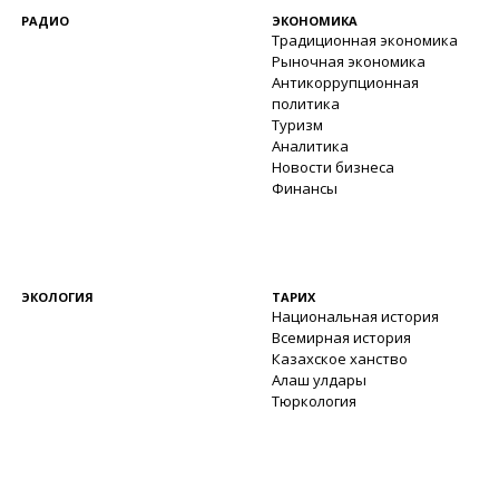
РАДИО
ЭКОНОМИКА
Традиционная экономика
Рыночная экономика
Антикоррупционная
политика
Туризм
Аналитика
Новости бизнеса
Финансы
ЭКОЛОГИЯ
ТАРИХ
Национальная история
Всемирная история
Казахское ханство
Алаш улдары
Тюркология