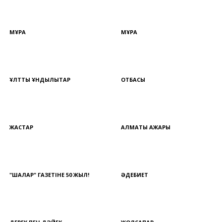
МҰРА
МҰРА
ҰЛТТЫҚ ҚҰНДЫЛЫҚТАР
ОТБАСЫ
ЖАСТАР
АЛМАТЫ АЖАРЫ
"ШАЛҚАР" ГАЗЕТІНЕ 50 ЖЫЛ!
ӘДЕБИЕТ