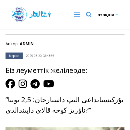
Қазақша
Мереке
Автор:
ADMIN
Мереке
2025-03-20 08:43:55
Біз әлеуметтік желілерде:
“تۇركىستانداعى الىپ داستارحان: 2,5 توننا
ناۋرىز كوجە قالاي دايىندالدى?”