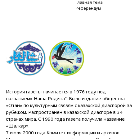
Главная тема
Референдум
История газеты начинается в 1976 году под
названием» Наша Родина". Было издание общества
«Отан» по культурным связям с казахской диаспорой за
рубежом. Распространен в казахской диаспоре в 34
странах мира. С 1990 года газета получила название
«Шалкар».
7 июля 2000 года Комитет информации и архивов