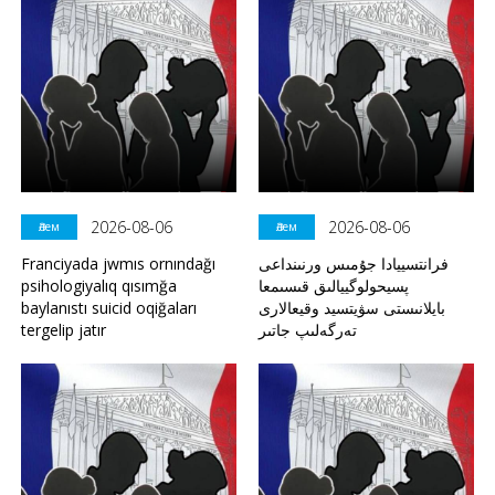
2026-08-06
2026-08-06
Әлем
Әлем
Franciyada jwmıs ornındağı
فرانتسييادا جۇمىس ورنىنداعى
psihologiyalıq qısımğa
پسيحولوگييالىق قىسىمعا
baylanıstı suicid oqiğaları
بايلانىستى سۋيتسيد وقيعالارى
tergelip jatır
تەرگەلىپ جاتىر