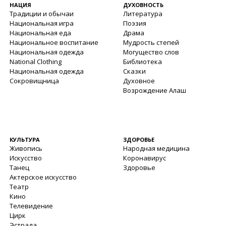
НАЦИЯ
ДУХОВНОСТЬ
Традиции и обычаи
Литература
Национальная игра
Поэзия
Национальная еда
Драма
Национальное воспитание
Мудрость степей
Национальная одежда
Могущество слов
National Clothing
Библиотека
Национальная одежда
Сказки
Сокровищница
Духовное
Возрождение Алаш
КУЛЬТУРА
ЗДОРОВЬЕ
Живопись
Народная медицина
Искусство
Коронавирус
Танец
Здоровье
Актерское искусство
Театр
Кино
Телевидение
Цирк
Эстрада