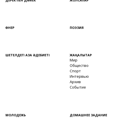
ДЕРЕК ПЕН ДӘЙЕК
ЖОЛСАПАР
ӨНЕР
ПОЭЗИЯ
ШЕТЕЛДЕГІ ҚАЗАҚ ӘДЕБИЕТІ
ЖАҢАЛЫҚТАР
Мир
Общество
Спорт
Интервью
Архив
Событие
МОЛОДЕЖЬ
ДОМАШНЕЕ ЗАДАНИЕ