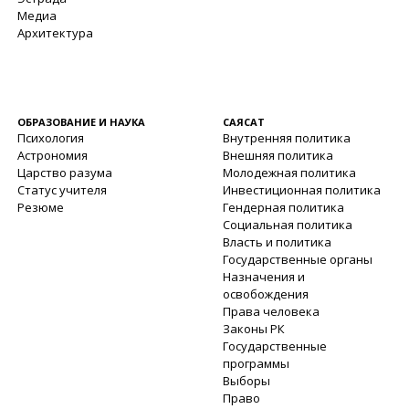
Медиа
Архитектура
ОБРАЗОВАНИЕ И НАУКА
САЯСАТ
Психология
Внутренняя политика
Астрономия
Внешняя политика
Царство разума
Молодежная политика
Статус учителя
Инвестиционная политика
Резюме
Гендерная политика
Социальная политика
Власть и политика
Государственные органы
Назначения и
освобождения
Права человека
Законы РК
Государственные
программы
Выборы
Право