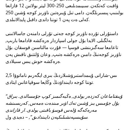
ۋاقىت كەتكەن. سىيىمدىلىعى 250-300 ليتر بولاتىن 12 قازانعا
بولىنىپ پىسىرىلگەن. دامى تىل ۇيىرەتىن ناۋرىز كوجە ۇشىن 250
كەلى ەت پەن 1 توننا داندى داقىل پايدالانىلدى.
داستۇرلى تۇردە ناۋرىز كوجە جەتى تۇرلى دامنەن جاسالاتىنى
بەلگىلى. الايدا بۇل جولى اسپازدار ەرەكشە قادامعا بارىپ,
تاعامعا سەگىزىنشى قوسپا — قۇرت مالتاسىن قوسقان. بۇل
ناۋرىز كوجەنىڭ دامىن ەرەكشە ەتىپ, وعان ۇلتتىق ناقىش پەن
ەرەكشە حوش يىس سىيلادى.
ىس-شارانى ۇيىمداستىرۋشىلاردىڭ بىرى ايگەرىم ناماتوۆا 2,5
توننا كوجە دايىنداۋدىڭ وڭايعا سوقپاعانىن ايتادى.
“ۇيىقتاماعان كەزدەر بولدى, ەڭبەگىمىز كوپ جۇمسالدى. بىراق
بۇل جۇمىس بىز ۇشىن تەك اۋىر مىندەت ەمەس, كەرىسىنشە
مەرەكەگە ۇلەس قوسۋ باقىتى بولدى. ار قازاندى
– دەيدى ول.
سۇيىسپەنشىلىكپەن دايىندادىق”,