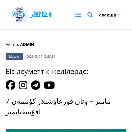
Қазақша
Мереке
Автор:
ADMIN
Мереке
2025-05-07 12:58:54
Біз әлеуметтік желілерде:
7 مامىر – وتان قورعاۋشىلار كۇنىمەن
قۇتتىقتايمىز!