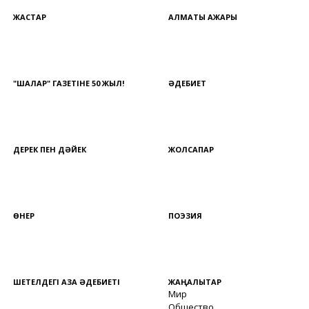
ЖАСТАР
АЛМАТЫ АЖАРЫ
"ШАЛҚАР" ГАЗЕТІНЕ 50 ЖЫЛ!
ӘДЕБИЕТ
ДЕРЕК ПЕН ДӘЙЕК
ЖОЛСАПАР
ӨНЕР
ПОЭЗИЯ
ШЕТЕЛДЕГІ ҚАЗАҚ ӘДЕБИЕТІ
ЖАҢАЛЫҚТАР
Мир
Общество