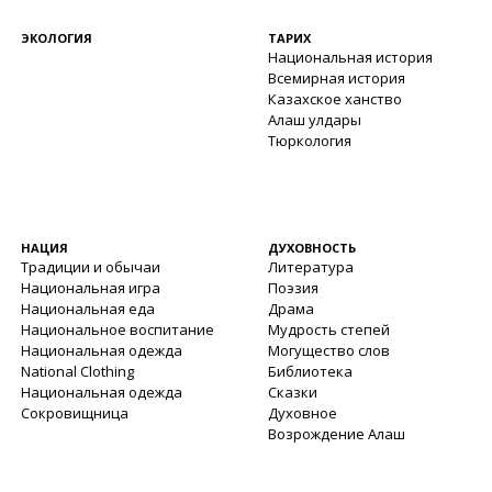
ЭКОЛОГИЯ
ТАРИХ
Национальная история
Всемирная история
Казахское ханство
Алаш улдары
Тюркология
НАЦИЯ
ДУХОВНОСТЬ
Традиции и обычаи
Литература
Национальная игра
Поэзия
Национальная еда
Драма
Национальное воспитание
Мудрость степей
Национальная одежда
Могущество слов
National Clothing
Библиотека
Национальная одежда
Сказки
Сокровищница
Духовное
Возрождение Алаш