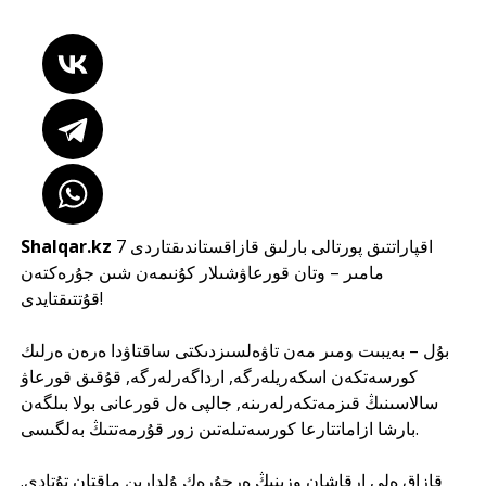
Shalqar.kz
اقپاراتتىق پورتالى بارلىق قازاقستاندىقتاردى 7
مامىر – وتان قورعاۋشىلار كۇنىمەن شىن جۇرەكتەن
قۇتتىقتايدى!
بۇل – بەيبىت ومىر مەن تاۋەلسىزدىكتى ساقتاۋدا ەرەن ەرلىك
كورسەتكەن اسكەريلەرگە, ارداگەرلەرگە, قۇقىق قورعاۋ
سالاسىنىڭ قىزمەتكەرلەرىنە, جالپى ەل قورعانى بولا بىلگەن
بارشا ازاماتتارعا كورسەتىلەتىن زور قۇرمەتتىڭ بەلگىسى.
قازاق ەلى ارقاشان وزىنىڭ ەرجۇرەك ۇلدارىن ماقتان تۇتادى.