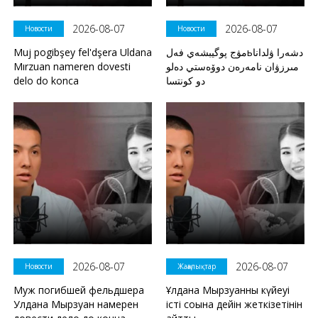
2026-08-07
2026-08-07
Новости
Новости
Muj pogibşey fel'dşera Uldana
مۋج پوگيبشەي فەلьدشەرا ۋلدانا
Mırzuan nameren dovesti
مىرزۋان نامەرەن دوۆەستي دەلو
delo do konca
دو كونتسا
2026-08-07
2026-08-07
Новости
Жаңалықтар
Муж погибшей фельдшера
Ұлдана Мырзуанның күйеуі
Улдана Мырзуан намерен
істі соңына дейін жеткізетінін