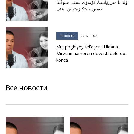
ۇلدانا مىرزۋاننىڭ كۇيەۋى ىستى سوڭىنا
دەيىن جەتكىزەتىنىن ايتتى
Новости
2026-08-07
Muj pogibşey fel'dşera Uldana
Mırzuan nameren dovesti delo do
konca
Все новости