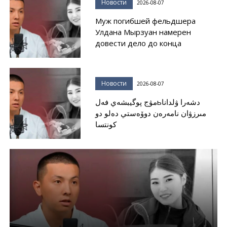
Новости
2026-08-07
Муж погибшей фельдшера
Улдана Мырзуан намерен
довести дело до конца
Новости
2026-08-07
مۋج پوگيبشەي فەلьدشەرا ۋلدانا
مىرزۋان نامەرەن دوۆەستي دەلو دو
كونتسا