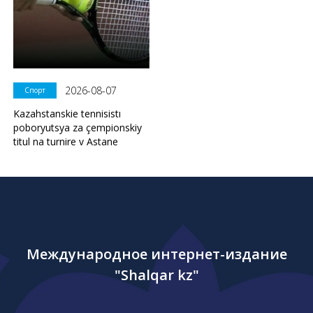
2026-08-07
Спорт
Kazahstanskie tennisistı
poboryutsya za çempionskiy
titul na turnire v Astane
Международное интернет-издание
"Shalqar kz"