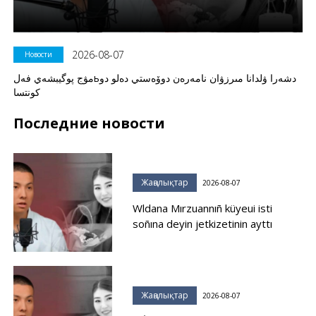
2026-08-07
Новости
مۋج پوگيبشەي فەلьدشەرا ۋلدانا مىرزۋان نامەرەن دوۆەستي دەلو دو
كونتسا
Последние новости
Жаңалықтар
2026-08-07
Wldana Mırzuannıñ küyeui isti
soñına deyin jetkizetinin ayttı
Жаңалықтар
2026-08-07