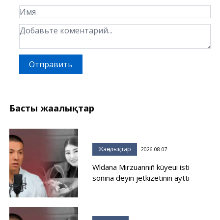
Отправить
Басты жаңалықтар
Жаңалықтар
2026-08-07
Wldana Mırzuannıñ küyeui isti
soñına deyin jetkizetinin ayttı