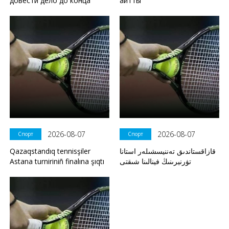
довести дело до конца
айтты
2026-08-07
2026-08-07
Спорт
Спорт
Qazaqstandıq tennisşiler
قازاقستاندىق تەننيسشىلەر استانا
Astana turniriniñ finalına şıqtı
تۋرنيرىنىڭ فينالىنا شىقتى