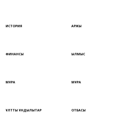
ИСТОРИЯ
ҚАРЖЫ
ФИНАНСЫ
ҚЫЛМЫС
МҰРА
МҰРА
ҰЛТТЫҚ ҚҰНДЫЛЫҚТАР
ОТБАСЫ