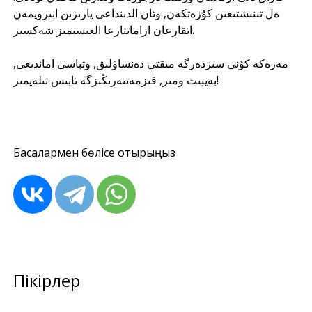
ەل تىنىشتىعىن كۇزەتكەن, وتان الدىنداعى پارىزىن ابىرويمەن
اتقارعان ازاماتتارعا العىسىمىز شەكسىز.
مەرەكە كۇنى سىزدەرگە مىقتى دەنساۋلىق, وتباسى اماندىعى,
بەيبىت ومىر, قىزمەتتەرىڭىزگە تابىس تىلەيمىز!
Басқалармен бөлісе отырыңыз
Пікірлер