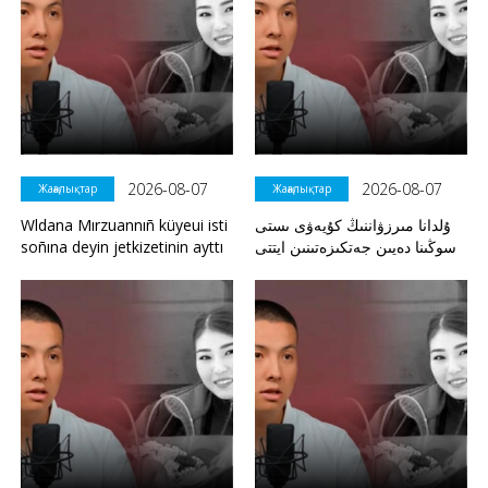
2026-08-07
2026-08-07
Жаңалықтар
Жаңалықтар
Wldana Mırzuannıñ küyeui isti
ۇلدانا مىرزۋاننىڭ كۇيەۋى ىستى
soñına deyin jetkizetinin ayttı
سوڭىنا دەيىن جەتكىزەتىنىن ايتتى