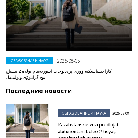
2026-08-08
ОБРАЗОВАНИЕ И НАУКА
كازاحستانسكيە ۆۋزى پرەدلوجات ابيتۋريەنتام بولەە 2 تىسياچ
دوپولنيتەلьنىح گرانتوۆ
Последние новости
ОБРАЗОВАНИЕ И НАУКА
2026-08-08
Kazahstanskie vuzı predlojat
abiturientam bolee 2 tısyaç