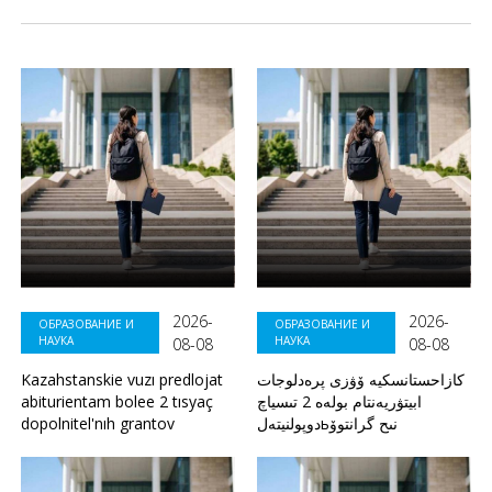
2026-
2026-
ОБРАЗОВАНИЕ И
ОБРАЗОВАНИЕ И
НАУКА
НАУКА
08-08
08-08
Kazahstanskie vuzı predlojat
كازاحستانسكيە ۆۋزى پرەدلوجات
abiturientam bolee 2 tısyaç
ابيتۋريەنتام بولەە 2 تىسياچ
dopolnitel'nıh grantov
دوپولنيتەلьنىح گرانتوۆ