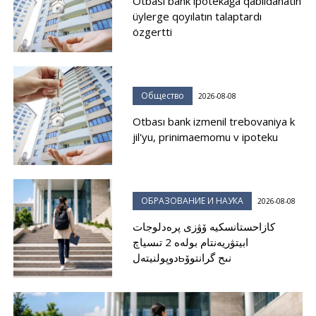
Otbası bank ipotekağa qabıldanatın
üylerge qoyılatın talaptardı
özgertti
Общество
2026-08-08
Otbası bank izmenil trebovaniya k
jil'yu, prinimaemomu v ipoteku
ОБРАЗОВАНИЕ И НАУКА
2026-08-08
كازاحستانسكيە ۆۋزى پرەدلوجات
ابيتۋريەنتام بولەە 2 تىسياچ
دوپولنيتەلьنىح گرانتوۆ