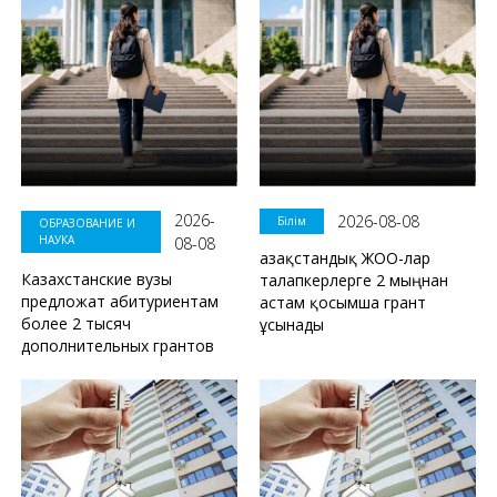
2026-
2026-08-08
Білім
ОБРАЗОВАНИЕ И
НАУКА
08-08
Қазақстандық ЖОО-лар
Казахстанские вузы
талапкерлерге 2 мыңнан
предложат абитуриентам
астам қосымша грант
более 2 тысяч
ұсынады
дополнительных грантов