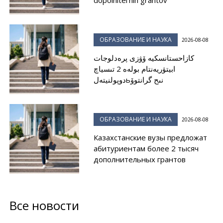
dopolnitel'nıh grantov
ОБРАЗОВАНИЕ И НАУКА
2026-08-08
كازاحستانسكيە ۆۋزى پرەدلوجات
ابيتۋريەنتام بولەە 2 تىسياچ
دوپولنيتەلьنىح گرانتوۆ
ОБРАЗОВАНИЕ И НАУКА
2026-08-08
Казахстанские вузы предложат
абитуриентам более 2 тысяч
дополнительных грантов
Все новости