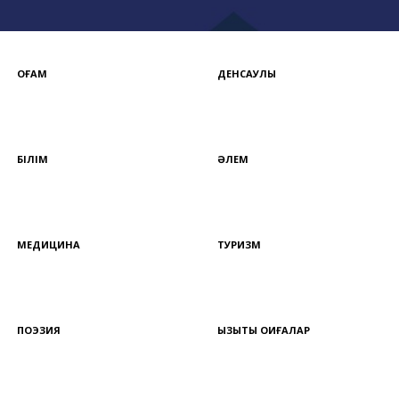
ҚОҒАМ
ДЕНСАУЛЫҚ
БІЛІМ
ӘЛЕМ
МЕДИЦИНА
ТУРИЗМ
ПОЭЗИЯ
ҚЫЗЫҚТЫ ОҚИҒАЛАР