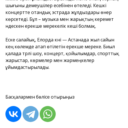
шығыны демеушілер есебінен өтеледі. Кешкі
концертте отандық эстрада жұлдыздары өнер
көрсетеді. Бұл – музыка мен жарықтың керемет
үндескен ерекше мерекелік кеші болмақ.
Еске салайық, Елорда күні — Астанада жыл сайын
кең көлемде атап өтілетін ерекше мереке. Биыл
қалада түрлі шоу, концерт, қойылымдар, спорттық
жарыстар, көрмелер мен жәрмеңкелер
ұйымдастырылады.
Басқалармен бөлісе отырыңыз