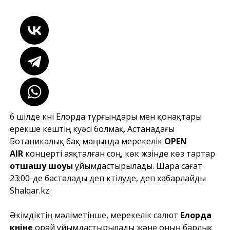
6 шілде күні Елорда тұрғындары мен қонақтары
ерекше кештің куәсі болмақ. Астанадағы
Ботаникалық бақ маңында мерекелік
OPEN
AIR
концерті аяқталған соң, көк жүзінде көз тартар
отшашу шоуы
ұйымдастырылады. Шара сағат
23:00-де басталады деп күтілуде, деп хабарлайды
Shalqar.kz
.
Әкімдіктің мәліметінше, мерекелік салют
Елорда
күніне
орай ұйымдастырылады және оның барлық