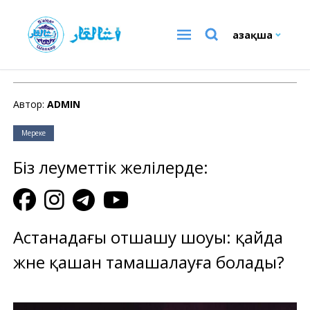
Қазақша
Мереке
Автор:
ADMIN
Мереке
Біз әлеуметтік желілерде:
Астанадағы отшашу шоуы: қайда
және қашан тамашалауға болады?