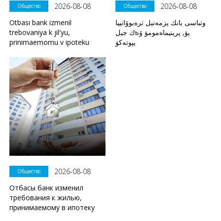
2026-08-08
2026-08-08
Общество
Общество
Otbası bank izmenil
وتباسى بانك يزمەنيل ترەبوۆانييا
trebovaniya k jil'yu,
ك جيلьيۋ, پرينيماەمومۋ ۆ
prinimaemomu v ipoteku
يپوتەكۋ
2026-08-08
Общество
Отбасы банк изменил
требования к жилью,
принимаемому в ипотеку