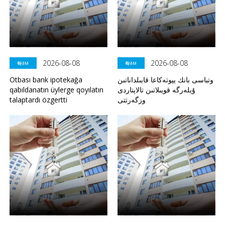
2026-08-08
2026-08-08
Қоғам
Қоғам
Otbası bank ipotekağa
وتباسى بانك يپوتەكاعا قابىلداناتىن
qabıldanatın üylerge qoyılatın
ۇيلەرگە قويىلاتىن تالاپتاردى
talaptardı özgertti
وزگەرتتى