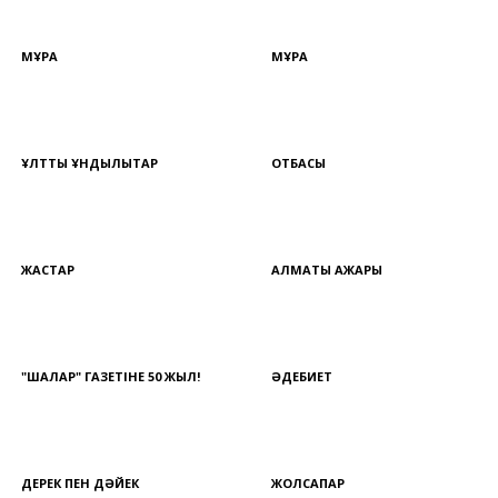
МҰРА
МҰРА
ҰЛТТЫҚ ҚҰНДЫЛЫҚТАР
ОТБАСЫ
ЖАСТАР
АЛМАТЫ АЖАРЫ
"ШАЛҚАР" ГАЗЕТІНЕ 50 ЖЫЛ!
ӘДЕБИЕТ
ДЕРЕК ПЕН ДӘЙЕК
ЖОЛСАПАР