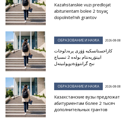
Kazahstanskie vuzı predlojat
abiturientam bolee 2 tısyaç
dopolnitel'nıh grantov
ОБРАЗОВАНИЕ И НАУКА
2026-08-08
كازاحستانسكيە ۆۋزى پرەدلوجات
ابيتۋريەنتام بولەە 2 تىسياچ
دوپولنيتەلьنىح گرانتوۆ
ОБРАЗОВАНИЕ И НАУКА
2026-08-08
Казахстанские вузы предложат
абитуриентам более 2 тысяч
дополнительных грантов