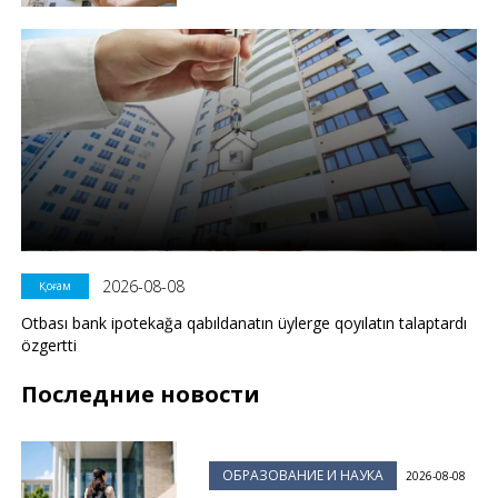
2026-08-08
Қоғам
Otbası bank ipotekağa qabıldanatın üylerge qoyılatın talaptardı
özgertti
Последние новости
ОБРАЗОВАНИЕ И НАУКА
2026-08-08