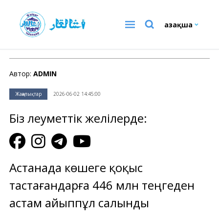
Қазақша
Жаңалықтар
Автор:
ADMIN
Жаңалықтар
2026-06-02 14:45:00
Біз әлеуметтік желілерде:
Астанада көшеге қоқыс
тастағандарға 446 млн теңгеден
астам айыппұл салынды