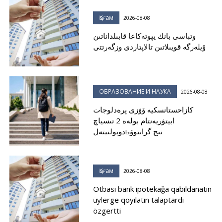
Қоғам
2026-08-08
وتباسى بانك يپوتەكاعا قابىلداناتىن
ۇيلەرگە قويىلاتىن تالاپتاردى وزگەرتتى
ОБРАЗОВАНИЕ И НАУКА
2026-08-08
كازاحستانسكيە ۆۋزى پرەدلوجات
ابيتۋريەنتام بولەە 2 تىسياچ
دوپولنيتەلьنىح گرانتوۆ
Қоғам
2026-08-08
Otbası bank ipotekağa qabıldanatın
üylerge qoyılatın talaptardı
özgertti