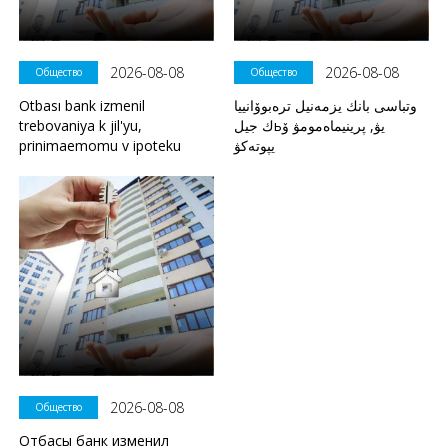
2026-08-08
2026-08-08
Общество
Общество
Otbası bank izmenil
وتباسى بانك يزمەنيل ترەبوۆانييا
trebovaniya k jil'yu,
ك جيلьيۋ, پرينيماەمومۋ ۆ
prinimaemomu v ipoteku
يپوتەكۋ
2026-08-08
Общество
Отбасы банк изменил