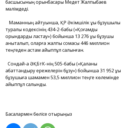
басшысының орынбасары Медет Жалпыбаев
мәлімдеді.
Маманның айтуынша, ҚР Әкімшілік құқық бұзушылық
туралы кодексінің 434-2-бабы («Қоғамдық
орындарды ластау») бойынша 13 276 құқық бұзушы
анықталып, оларға жалпы сомасы 446 миллион
теңгеден астам айыппұл салынған.
Сондай-ақ ӘҚБтК-нің 505-бабы («Қаланы
абаттандыру ережелерін бұзу») бойынша 31 952 құқық
бұзушыға шамамен 53,5 миллион теңге көлемінде
айыппұл салынды.
Басқалармен бөлісе отырыңыз