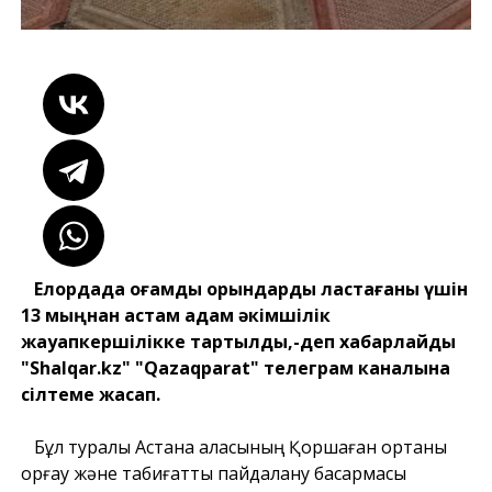
Елордада қоғамдық орындарды ластағаны үшін
13 мыңнан астам адам әкімшілік
жауапкершілікке тартылды,-деп хабарлайды
"Shalqar.kz" "Qazaqparat" телеграм каналына
сілтеме жасап.
Бұл туралы Астана қаласының Қоршаған ортаны
қорғау және табиғатты пайдалану басқармасы