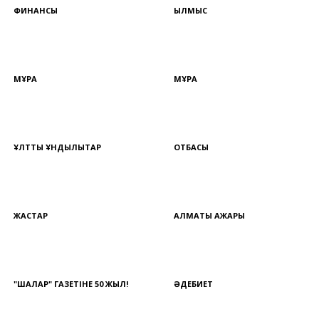
ФИНАНСЫ
ҚЫЛМЫС
МҰРА
МҰРА
ҰЛТТЫҚ ҚҰНДЫЛЫҚТАР
ОТБАСЫ
ЖАСТАР
АЛМАТЫ АЖАРЫ
"ШАЛҚАР" ГАЗЕТІНЕ 50 ЖЫЛ!
ӘДЕБИЕТ