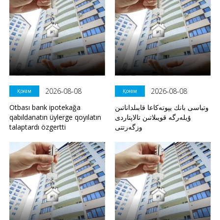
2026-08-08
2026-08-08
Қоғам
Қоғам
Otbası bank ipotekağa
وتباسى بانك يپوتەكاعا قابىلداناتىن
qabıldanatın üylerge qoyılatın
ۇيلەرگە قويىلاتىن تالاپتاردى
talaptardı özgertti
وزگەرتتى