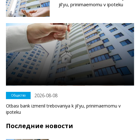
jil'yu, prinimaemomu v ipoteku
2026-08-08
Общество
Otbası bank izmenil trebovaniya k jil'yu, prinimaemomu v
ipoteku
Последние новости