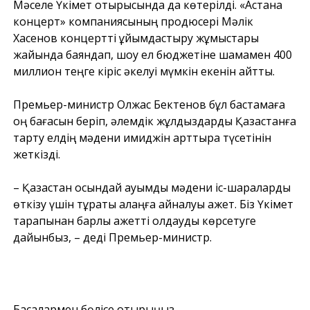
Мәселе Үкімет отырысында да көтерілді. «Астана
концерт» компаниясының продюсері Мәлік
Хасенов концертті ұйымдастыру жұмыстары
жайында баяндап, шоу ел бюджетіне шамамен 400
миллион теңге кіріс әкелуі мүмкін екенін айтты.
Премьер-министр Олжас Бектенов бұл бастамаға
оң бағасын беріп, әлемдік жұлдыздарды Қазақстанға
тарту елдің мәдени имиджін арттыра түсетінін
жеткізді.
– Қазақстан осындай ауқымды мәдени іс-шараларды
өткізу үшін тұрақты алаңға айналуы қажет. Біз Үкімет
тарапынан барлық қажетті қолдауды көрсетуге
дайынбыз, – деді Премьер-министр.
Басқалармен бөлісе отырыңыз