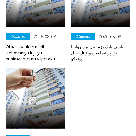
2026-08-08
2026-08-08
Общество
Общество
Otbası bank izmenil
وتباسى بانك يزمەنيل ترەبوۆانييا
trebovaniya k jil'yu,
ك جيلьيۋ, پرينيماەمومۋ ۆ
prinimaemomu v ipoteku
يپوتەكۋ