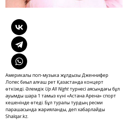
Америкалық поп-музыка жұлдызы Дженнифер
Лопес биыл алғаш рет Қазақстанда концерт
өткізеді. Әлемдік
Up All Night
турнесі аясындағы бұл
ауқымды шара 1 тамыз күні «Астана Арена» спорт
кешенінде өтеді. Бұл туралы турдың ресми
парақшасында жарияланды, деп хабарлайды
Shalqar.kz
.