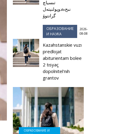
تىسياچ
دوپولنيتەلьنىح
گرانتوۆ
ОБРАЗОВАНИЕ
2026-
И НАУКА
08-08
Kazahstanskie vuzı
predlojat
abiturientam bolee
2 tısyaç
dopolnitel'nıh
grantov
ОБРАЗОВАНИЕ И
2026-08-