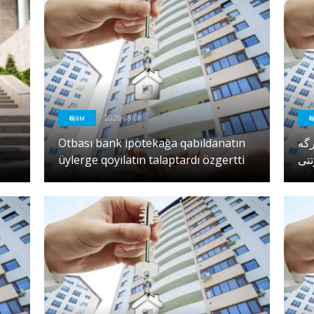
Қоғам
2026-08-08
Қ
Otbası bank ipotekağa qabıldanatın
رگە
üylerge qoyılatın talaptardı özgertti
تتى