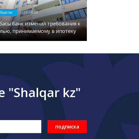
бщество
2026-08-08
басы банк изменил требования к
лью, принимаемому в ипотеку
"Shalqar kz"
подписка