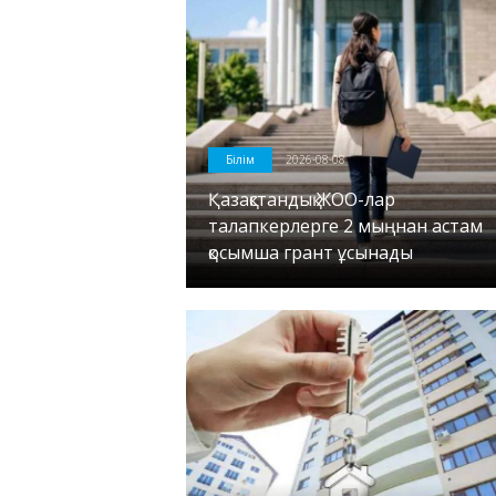
Білім
2026-08-08
Қазақстандық ЖОО-лар
талапкерлерге 2 мыңнан астам
қосымша грант ұсынады