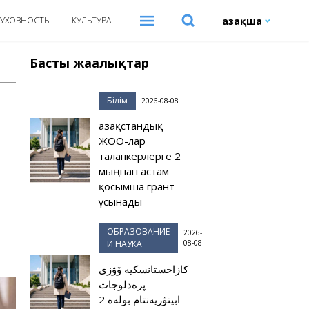
Қазақша
УХОВНОСТЬ
КУЛЬТУРА
Басты жаңалықтар
Білім
2026-08-08
Қазақстандық
ЖОО-лар
талапкерлерге 2
мыңнан астам
қосымша грант
ұсынады
ОБРАЗОВАНИЕ
2026-
И НАУКА
08-08
كازاحستانسكيە ۆۋزى
پرەدلوجات
ابيتۋريەنتام بولەە 2