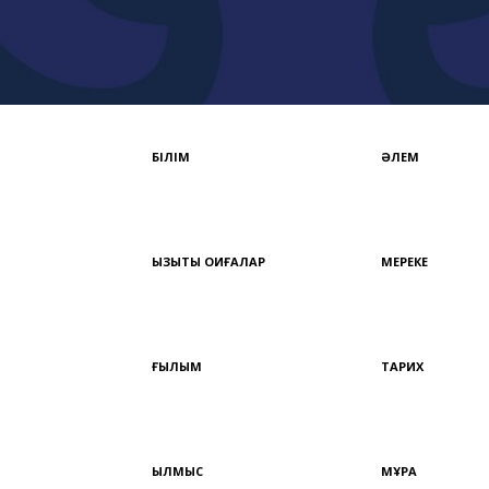
БІЛІМ
ӘЛЕМ
ҚЫЗЫҚТЫ ОҚИҒАЛАР
МЕРЕКЕ
ҒЫЛЫМ
ТАРИХ
ҚЫЛМЫС
МҰРА