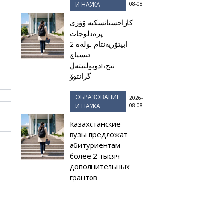
И НАУКА
08-08
كازاحستانسكيە ۆۋزى
پرەدلوجات
ابيتۋريەنتام بولەە 2
تىسياچ
دوپولنيتەلьنىح
گرانتوۆ
ОБРАЗОВАНИЕ
2026-
И НАУКА
08-08
Казахстанские
вузы предложат
абитуриентам
более 2 тысяч
дополнительных
грантов