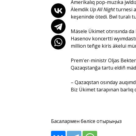
Amerikalıq pop-muzıka jwldız
Älemdik
Up All Night
turnesi a
keşeninde ötedi. Bwl turalı 
Mäsele Ükimet otırısında da 
Hasenov koncertti wyımdastı
million teñge kiris äkelui mü
Prem'er-ministr Oljas Bekte
Qazaqstanğa tartu eldiñ mäden
– Qazaqstan osınday auqımdı 
Biz Ükimet tarapınan barlıq q
Басқалармен бөлісе отырыңыз