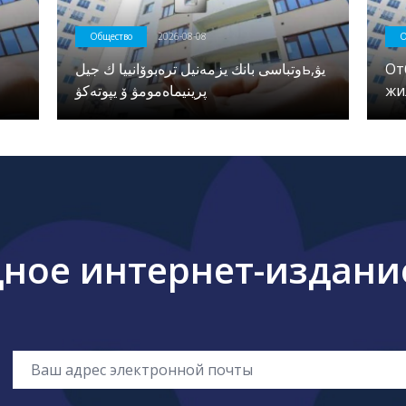
Общество
2026-08-08
О
وتباسى بانك يزمەنيل ترەبوۆانييا ك جيلьيۋ,
От
پرينيماەمومۋ ۆ يپوتەكۋ
жи
ое интернет-издание 