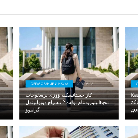
ОБРАЗОВАНИЕ И НАУКА
2026-08-08
О
كازاحستانسكيە ۆۋزى پرەدلوجات
Ка
ابيتۋريەنتام بولەە 2 تىسياچ دوپولنيتەلьنىح
аб
گرانتوۆ
до