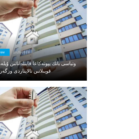
оғам
2026-08-08
وتباسى بانك يپوتەكاعا قابىلداناتىن ۇيلە
قويىلاتىن تالاپتاردى وزگەر