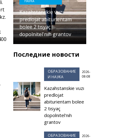
i.
НАУКА
08
rt
Kazahstanskie vuzı
.kz
.
predlojat abiturientam
bolee 2 tısyaç
k
dopolnitel'nıh grantov
400
Последние новости
ОБРАЗОВАНИЕ
2026-
И НАУКА
08-08
.
Kazahstanskie vuzı
predlojat
abiturientam bolee
2 tısyaç
dopolnitel'nıh
grantov
ОБРАЗОВАНИЕ
2026-