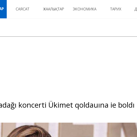
АР
САЯСАТ
ЖАҢАЛЫҚТАР
ЭКОНОМИКА
ТАРИХ
Д
:
adağı koncerti Ükimet qoldauına ie boldı