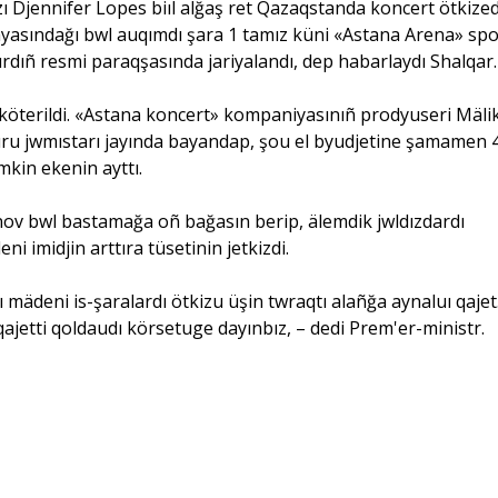
ı Djennifer Lopes biıl alğaş ret Qazaqstanda koncert ötkized
yasındağı bwl auqımdı şara 1 tamız küni «Astana Arena» spo
turdıñ resmi paraqşasında jariyalandı, dep habarlaydı
Shalqar
köterildi. «Astana koncert» kompaniyasınıñ prodyuseri Mäli
ru jwmıstarı jayında bayandap, şou el byudjetine şamamen 
mkin ekenin ayttı.
nov bwl bastamağa oñ bağasın berip, älemdik jwldızdardı
i imidjin arttıra tüsetinin jetkizdi.
mädeni is-şaralardı ötkizu üşin twraqtı alañğa aynaluı qajet
ajetti qoldaudı körsetuge dayınbız, – dedi Prem'er-ministr.