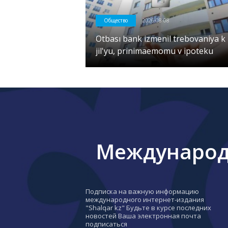
Общество
2026-08-08
Otbası bank izmenil trebovaniya k
jil'yu, prinimaemomu v ipoteku
Международн
Подписка на важную информацию
международного интернет-издания
"Shalqar kz" Будьте в курсе последних
новостей Ваша электронная почта
подписаться