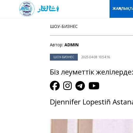
ЖАҢАЛЫҚТ
ШОУ-БИЗНЕС
Автор:
ADMIN
ШОУ-БИЗНЕС
2025-04-08 10:54:16
Біз әлеуметтік желілерде
Djennifer Lopestiñ Astan