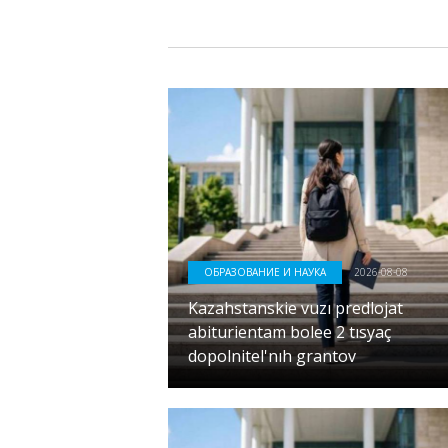
ОБРАЗОВАНИЕ И НАУКА
2026-08-08
Kazahstanskie vuzı predlojat
abiturientam bolee 2 tısyaç
dopolnitel'nıh grantov