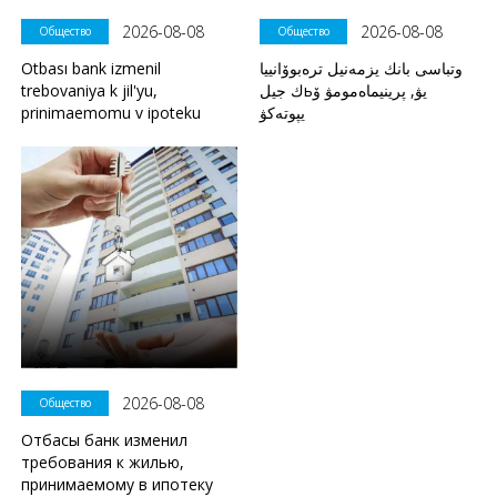
2026-08-08
2026-08-08
Общество
Общество
Otbası bank izmenil
وتباسى بانك يزمەنيل ترەبوۆانييا
trebovaniya k jil'yu,
ك جيلьيۋ, پرينيماەمومۋ ۆ
prinimaemomu v ipoteku
يپوتەكۋ
2026-08-08
Общество
Отбасы банк изменил
требования к жилью,
принимаемому в ипотеку