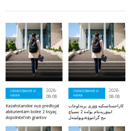
2026-
2026-
ОБРАЗОВАНИЕ И
ОБРАЗОВАНИЕ И
НАУКА
НАУКА
08-08
08-08
Kazahstanskie vuzı predlojat
كازاحستانسكيە ۆۋزى پرەدلوجات
abiturientam bolee 2 tısyaç
ابيتۋريەنتام بولەە 2 تىسياچ
dopolnitel'nıh grantov
دوپولنيتەلьنىح گرانتوۆ