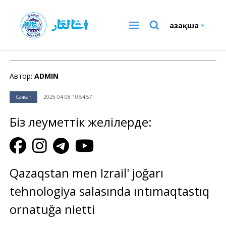
Қазақша
Саясат
Автор:
ADMIN
Саясат
2025-04-08 10:54:57
Біз әлеуметтік желілерде:
Qazaqstan men Izrail' joğarı
tehnologiya salasında ıntımaqtastıq
ornatuğa nietti