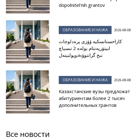
dopolnitel'nıh grantov
ОБРАЗОВАНИЕ И НАУКА
2026-08-08
كازاحستانسكيە ۆۋزى پرەدلوجات
ابيتۋريەنتام بولەە 2 تىسياچ
دوپولنيتەلьنىح گرانتوۆ
ОБРАЗОВАНИЕ И НАУКА
2026-08-08
Казахстанские вузы предложат
абитуриентам более 2 тысяч
дополнительных грантов
Все новости