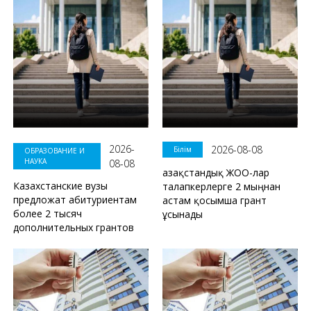
2026-
2026-08-08
Білім
ОБРАЗОВАНИЕ И
НАУКА
08-08
Қазақстандық ЖОО-лар
Казахстанские вузы
талапкерлерге 2 мыңнан
предложат абитуриентам
астам қосымша грант
более 2 тысяч
ұсынады
дополнительных грантов