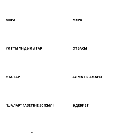
МҰРА
МҰРА
ҰЛТТЫҚ ҚҰНДЫЛЫҚТАР
ОТБАСЫ
ЖАСТАР
АЛМАТЫ АЖАРЫ
"ШАЛҚАР" ГАЗЕТІНЕ 50 ЖЫЛ!
ӘДЕБИЕТ