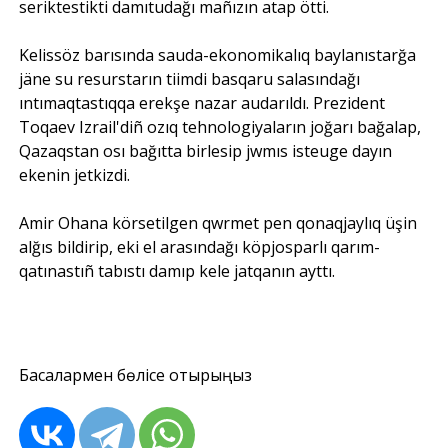
seriktestikti damıtudağı mañızın atap ötti.
Kelissöz barısında sauda-ekonomikalıq baylanıstarğa
jäne su resurstarın tiimdi basqaru salasındağı
ıntımaqtastıqqa erekşe nazar audarıldı. Prezident
Toqaev Izrail'diñ ozıq tehnologiyaların joğarı bağalap,
Qazaqstan osı bağıtta birlesip jwmıs isteuge dayın
ekenin jetkizdi.
Amir Ohana körsetilgen qwrmet pen qonaqjaylıq üşin
alğıs bildirip, eki el arasındağı köpjosparlı qarım-
qatınastıñ tabıstı damıp kele jatqanın ayttı.
Басқалармен бөлісе отырыңыз