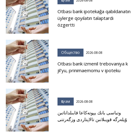
Қоғам
2026-08-08
Otbası bank ipotekağa qabıldanatın
üylerge qoyılatın talaptardı
özgertti
Общество
2026-08-08
Otbası bank izmenil trebovaniya k
jil'yu, prinimaemomu v ipoteku
Қоғам
2026-08-08
وتباسى بانك يپوتەكاعا قابىلداناتىن
ۇيلەرگە قويىلاتىن تالاپتاردى وزگەرتتى