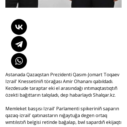
Astanada Qazaqstan Prezidenti Qasım-Jomart Toqaev
Izrail' Knessetiniñ törağası Amir Ohananı qabıldadı.
Kezdesude taraptar eki el arasındağı ıntımaqtastıqtıñ
özekti bağıttarın talqıladı, dep habarlaydı
Shalqar.kz
.
Memleket basşısı Izrail' Parlamenti spikeriniñ saparın
qazaq-izrail' qatınastarın nığaytuğa degen ortaq
wmtılıstıñ belgisi retinde bağalap, bwl sapardıñ ekijaqtı