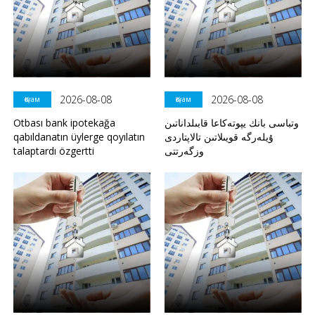
2026-08-08
2026-08-08
Қоғам
Қоғам
Otbası bank ipotekağa
وتباسى بانك يپوتەكاعا قابىلداناتىن
qabıldanatın üylerge qoyılatın
ۇيلەرگە قويىلاتىن تالاپتاردى
talaptardı özgertti
وزگەرتتى