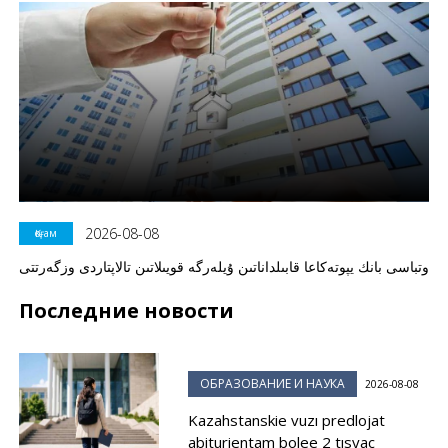
2026-08-08
Қоғам
وتباسى بانك يپوتەكاعا قابىلداناتىن ۇيلەرگە قويىلاتىن تالاپتاردى وزگەرتتى
Последние новости
ОБРАЗОВАНИЕ И НАУКА
2026-08-08
Kazahstanskie vuzı predlojat
abiturientam bolee 2 tısyaç