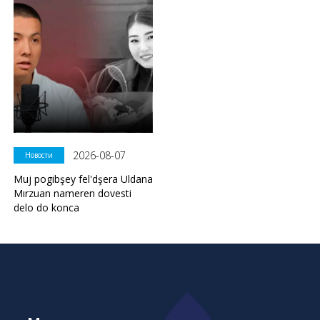
2026-08-07
Новости
Muj pogibşey fel'dşera Uldana
Mırzuan nameren dovesti
delo do konca