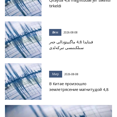
Qıtayda 4,8 magnitudalı jer silkinisi
tirkeldi
Әлем
2026-08-08
قىتايدا 4,8 ماگنيتۋدالى جەر
سىلكىنىسى تىركەلدى
Мир
2026-08-08
В Китае произошло
землетрясение магнитудой 4,8