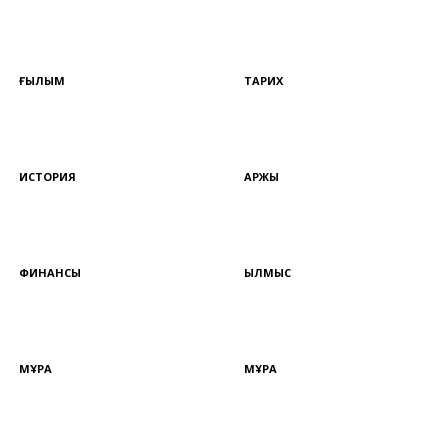
ҒЫЛЫМ
ТАРИХ
ИСТОРИЯ
ҚАРЖЫ
ФИНАНСЫ
ҚЫЛМЫС
МҰРА
МҰРА