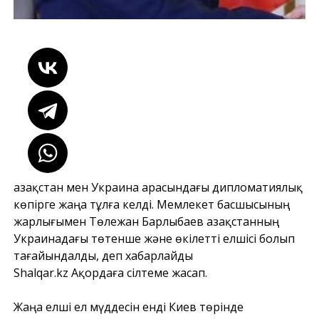
Қазақстан мен Украина арасындағы дипломатиялық
көпірге жаңа тұлға келді. Мемлекет басшысының
жарлығымен Төлежан Барлыбаев Қазақстанның
Украинадағы төтенше және өкілетті елшісі болып
тағайындалды, деп хабарлайды
Shalqar.kz
Ақордаға сілтеме жасап.
Жаңа елші ел мүддесін енді Киев төрінде