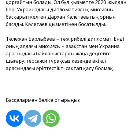
қорғайтын болады. Ол бұл қызметте 2020 жылдан
бері Украинадағы дипломатиялық миссияны
басқарып келген Дархан Кәлетаевтың орнын
басады. Кәлетаев қызметінен босатылды.
Төлежан Барлыбаев – тәжірибелі дипломат. Енді
оның алдағы миссиясы – Қазақстан мен Украина
арасындағы байланыстарды жаңа деңгейге
шығару, геосаяси тұрақсыз кезеңде екі ел
арасындағы әріптестікті сақтап қалу болмақ.
Басқалармен бөлісе отырыңыз