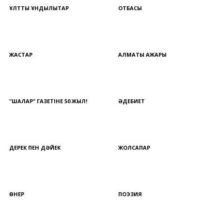
ҰЛТТЫҚ ҚҰНДЫЛЫҚТАР
ОТБАСЫ
ЖАСТАР
АЛМАТЫ АЖАРЫ
"ШАЛҚАР" ГАЗЕТІНЕ 50 ЖЫЛ!
ӘДЕБИЕТ
ДЕРЕК ПЕН ДӘЙЕК
ЖОЛСАПАР
ӨНЕР
ПОЭЗИЯ