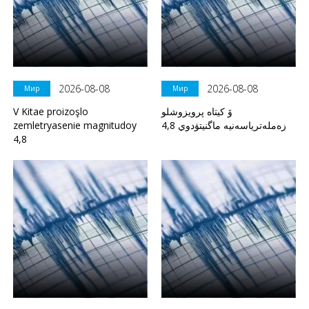
2026-08-08
2026-08-08
Мир
Мир
V Kitae proizoşlo
ۆ كيتاە پرويزوشلو
zemletryasenie magnitudoy
زەملەترياسەنيە ماگنيتۋدوي 4,8
4,8