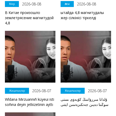
2026-08-08
2026-08-08
Мир
Әлем
В Китае произошло
Қытайда 4,8 магнитудалы
землетрясение магнитудой
жер сілкінісі тіркелді
4,8
2026-08-07
2026-08-07
Жаңалықтар
Жаңалықтар
Wldana Mırzuannıñ küyeui isti
ۇلدانا مىرزۋاننىڭ كۇيەۋى ىستى
soñına deyin jetkizetinin ayttı
سوڭىنا دەيىن جەتكىزەتىنىن ايتتى