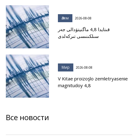
Әлем
2026-08-08
قىتايدا 4,8 ماگنيتۋدالى جەر
سىلكىنىسى تىركەلدى
Мир
2026-08-08
V Kitae proizoşlo zemletryasenie
magnitudoy 4,8
Все новости