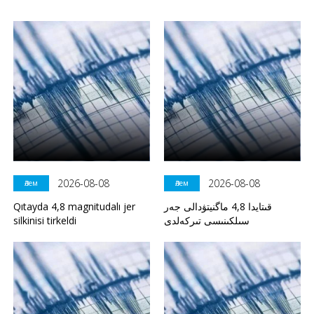
2026-08-08
2026-08-08
Әлем
Әлем
Qıtayda 4,8 magnitudalı jer
قىتايدا 4,8 ماگنيتۋدالى جەر
silkinisi tirkeldi
سىلكىنىسى تىركەلدى