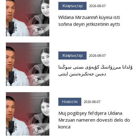
Жаңалықтар
2026-08-07
Wldana Mırzuannıñ küyeui isti
soñına deyin jetkizetinin ayttı
Жаңалықтар
2026-08-07
ۇلدانا مىرزۋاننىڭ كۇيەۋى ىستى سوڭىنا
دەيىن جەتكىزەتىنىن ايتتى
Новости
2026-08-07
Muj pogibşey fel'dşera Uldana
Mırzuan nameren dovesti delo do
konca