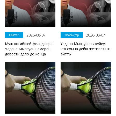
2026-08-07
2026-08-07
Новости
Жаңалықтар
Муж погибшей фельдшера
Ұлдана Мырзуанның күйеуі
Улдана Мырзуан намерен
істі соңына дейін жеткізетінін
довести дело до конца
айтты