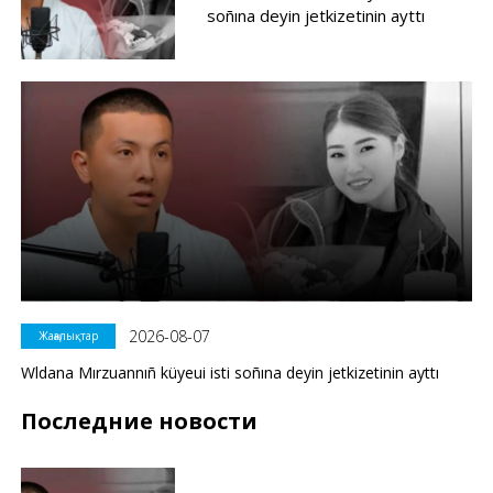
soñına deyin jetkizetinin ayttı
2026-08-07
Жаңалықтар
Wldana Mırzuannıñ küyeui isti soñına deyin jetkizetinin ayttı
Последние новости