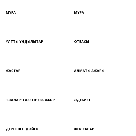
МҰРА
МҰРА
ҰЛТТЫҚ ҚҰНДЫЛЫҚТАР
ОТБАСЫ
ЖАСТАР
АЛМАТЫ АЖАРЫ
"ШАЛҚАР" ГАЗЕТІНЕ 50 ЖЫЛ!
ӘДЕБИЕТ
ДЕРЕК ПЕН ДӘЙЕК
ЖОЛСАПАР