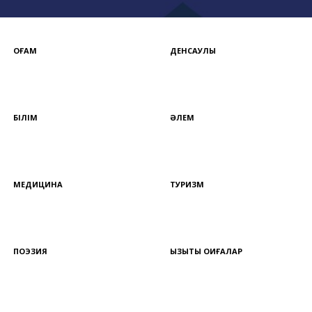
ҚОҒАМ
ДЕНСАУЛЫҚ
БІЛІМ
ӘЛЕМ
МЕДИЦИНА
ТУРИЗМ
ПОЭЗИЯ
ҚЫЗЫҚТЫ ОҚИҒАЛАР