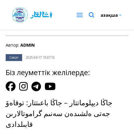
Қазақша
Саясат
Автор:
ADMIN
Саясат
2025-04-17 15:07:15
Біз әлеуметтік желілерде:
جاڭا ديپلوماتتار – جاڭا باعىتتار: توقاەۆ
جەتى ەلشىدەن سەنىم گراموتالارىن
قابىلدادى