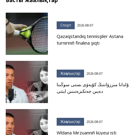
Басты жаңалықтар
Спорт
2026-08-07
Qazaqstandıq tennisşiler Astana
turniriniñ finalına şıqtı
Жаңалықтар
2026-08-07
ۇلدانا مىرزۋاننىڭ كۇيەۋى ىستى سوڭىنا
دەيىن جەتكىزەتىنىن ايتتى
Жаңалықтар
2026-08-07
Wldana Mırzuannıñ küyeui isti