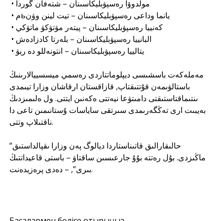
• مولدوۆا رەسپۋبليكاسىنان – شتەفان گوردا
• مьيانما وداعى رەسپۋبليكاسىنان – تيت لينن وۋن
• كەنييا رەسپۋبليكاسىنان – پيتەر مۋتۋكۋ ماتۋكي
• البانييا رەسپۋبليكاسىنان – بلەرتا كادزادەش
• يتالييا رەسپۋبليكاسىنان – انتونەللو دە ريۋ
مەملەكەت باسشىسى ديپلوماتتاردى رەسمي ميسسييالارىنىڭ
باستالۋىمەن قۇتتىقتاپ, قازاقستان ارقاشان وزارا تيىمدى
ىنتىماقتاستىقتى دامىتۋعا نيەتتى ەكەنىن ايتتى. ول ەلىمىزدىڭ
بەيبىت ارى تەڭگەرىمدى سىرتقى ساياسات ۇستانىمىن تاعى دا
ناقتىلاپ وتتى.
“حالىقارالىق قاتىناستاردا ديالوگ پەن وزارا ىقپالداستىق
ماڭىزدى. بۇل رەتتە بۇۇ جارعىسىن ساقتاۋ – باستى قاعيداتتىڭ
بىرى”, – دەدى پرەزيدەنت.
Басқалармен бөлісе отырыңыз