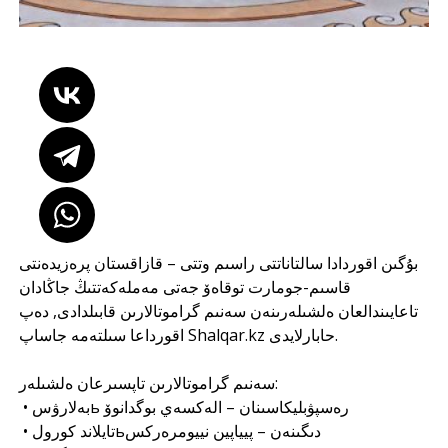
بۇگىن اقوردادا سالتاناتتى راسىم وتتى – قازاقستان پرەزيدەنتى
قاسىم-جومارت توقاەۆ جەتى مەملەكەتتىڭ جاڭادان
تاعايىندالعان ەلشىلەرىنەن سەنىم گراموتالارىن قابىلدادى, دەپ
Shalqar.kz
حابارلايدى
اقورداعا سىلتەمە جاساپ.
سەنىم گراموتالارىن تاپسىرعان ەلشىلەر:
• بەلارۋسь رەسپۋبليكاسىنان – الەكسەي بوگدانوۆ
• تايلاند كورولьدىگىنەن – پيياپين نييومرەركس