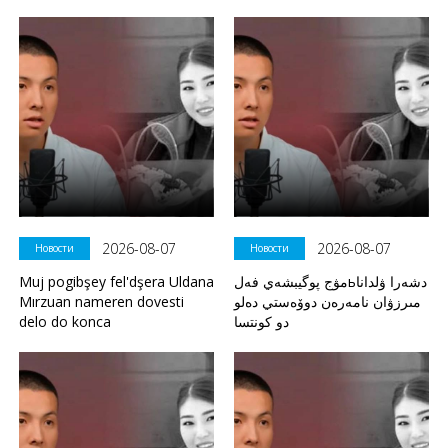
2026-08-07
2026-08-07
Новости
Новости
Muj pogibşey fel'dşera Uldana
مۋج پوگيبشەي فەلьدشەرا ۋلدانا
Mırzuan nameren dovesti
مىرزۋان نامەرەن دوۆەستي دەلو
delo do konca
دو كونتسا