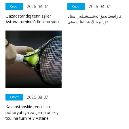
2026-08-07
2026-08-07
Спорт
Спорт
Qazaqstandıq tennisşiler
قازاقستاندىق تەننيسشىلەر استانا
Astana turniriniñ finalına şıqtı
تۋرنيرىنىڭ فينالىنا شىقتى
2026-08-07
Спорт
Kazahstanskie tennisistı
poboryutsya za çempionskiy
titul na turnire v Astane