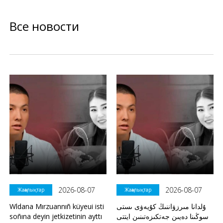
Все новости
2026-08-07
2026-08-07
Жаңалықтар
Жаңалықтар
Wldana Mırzuannıñ küyeui isti
ۇلدانا مىرزۋاننىڭ كۇيەۋى ىستى
soñına deyin jetkizetinin ayttı
سوڭىنا دەيىن جەتكىزەتىنىن ايتتى