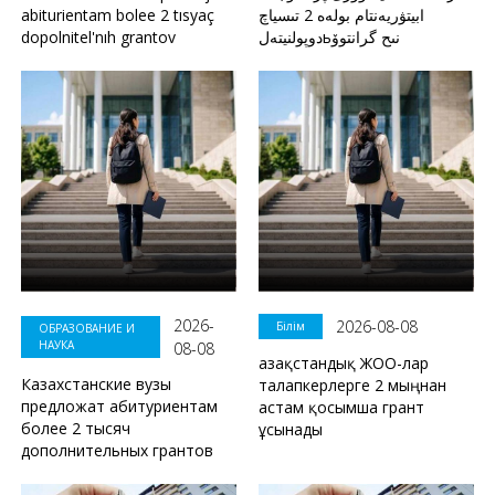
abiturientam bolee 2 tısyaç
ابيتۋريەنتام بولەە 2 تىسياچ
dopolnitel'nıh grantov
دوپولنيتەلьنىح گرانتوۆ
2026-
2026-08-08
Білім
ОБРАЗОВАНИЕ И
НАУКА
08-08
Қазақстандық ЖОО-лар
Казахстанские вузы
талапкерлерге 2 мыңнан
предложат абитуриентам
астам қосымша грант
более 2 тысяч
ұсынады
дополнительных грантов