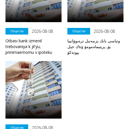
2026-08-08
2026-08-08
Общество
Общество
Otbası bank izmenil
وتباسى بانك يزمەنيل ترەبوۆانييا
trebovaniya k jil'yu,
ك جيلьيۋ, پرينيماەمومۋ ۆ
prinimaemomu v ipoteku
يپوتەكۋ
2026-08-08
Общество