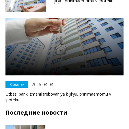
jil'yu, prinimaemomu v ipoteku
2026-08-08
Общество
Otbası bank izmenil trebovaniya k jil'yu, prinimaemomu v
ipoteku
Последние новости