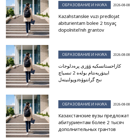
ОБРАЗОВАНИЕ И НАУКА
2026-08-08
Kazahstanskie vuzı predlojat
abiturientam bolee 2 tısyaç
dopolnitel'nıh grantov
ОБРАЗОВАНИЕ И НАУКА
2026-08-08
كازاحستانسكيە ۆۋزى پرەدلوجات
ابيتۋريەنتام بولەە 2 تىسياچ
دوپولنيتەلьنىح گرانتوۆ
ОБРАЗОВАНИЕ И НАУКА
2026-08-08
Казахстанские вузы предложат
абитуриентам более 2 тысяч
дополнительных грантов