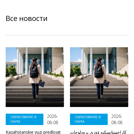
Все новости
2026-
2026-
ОБРАЗОВАНИЕ И
ОБРАЗОВАНИЕ И
НАУКА
НАУКА
08-08
08-08
Kazahstanskie vuzı predlojat
كازاحستانسكيە ۆۋزى پرەدلوجات