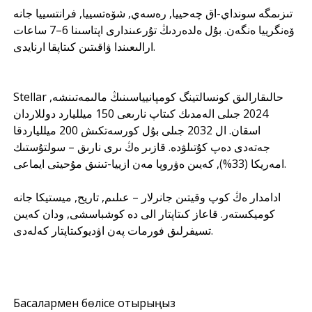
تىزىمگە سونداي-اق چەحييا, رەسەي, شۆەتسييا, فرانتسييا جانە
ۆەنگرييا ەنگەن. بۇل ەلدەردىڭ تۇرعىندارى اپتاسىنا 6–7 ساعات
ارالىعىندا ۋاقىتىن كىتاپقا ارنايدى.
Stellar حالىقارالىق كونسالتينگ كومپانيياسىنىڭ مالىمەتىنشە,
2024 جىلى الەمدىك كىتاپ نارىعى 150 ميلليارد دوللاردان
اسقان. ال 2032 جىلى بۇل كورسەتكىش 200 ميللياردقا
جەتەدى دەپ كۇتىلۋدە. قازىر ەڭ ىرى نارىق – سولتۇستىك
امەريكا (33%), كەيىن ەۋروپا مەن ازييا-تىنىق مۇحيتى ايماعى.
ادامدار ەڭ كوپ وقيتىن جانرلار – عىلىم, تاريح, ميستيكا جانە
كوميكستەر. قاعاز كىتاپتار الى دە كوشباسشى, ودان كەيىن
تسيفرلىق فورمات پەن اۋديوكىتاپتار كەلەدى.
Басқалармен бөлісе отырыңыз