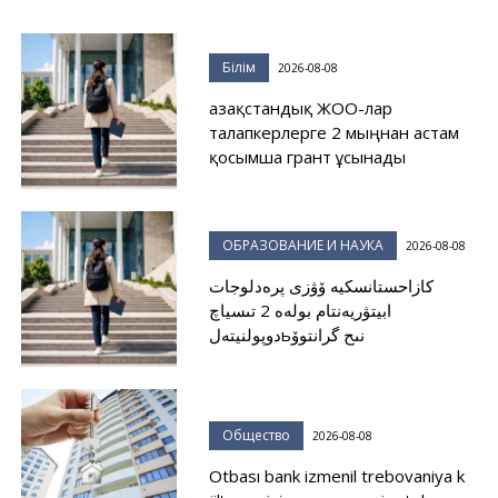
Білім
2026-08-08
Қазақстандық ЖОО-лар
талапкерлерге 2 мыңнан астам
қосымша грант ұсынады
ОБРАЗОВАНИЕ И НАУКА
2026-08-08
كازاحستانسكيە ۆۋزى پرەدلوجات
ابيتۋريەنتام بولەە 2 تىسياچ
دوپولنيتەلьنىح گرانتوۆ
Общество
2026-08-08
Otbası bank izmenil trebovaniya k