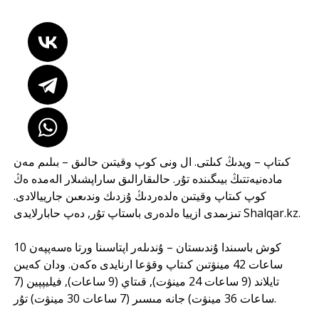
كىتاپ – ويدىڭ كىلتى. ال ونى كوپ وقيتىن حالىق – بىلىم مەن
مادەنيەتتىڭ بيىگىندە تۇر. حالىقارالىق ساراپشىلار الەمدە ەڭ
كوپ كىتاپ وقيتىن ەلدەردىڭ ۇزدىك وندىعىن جارييالادى.
تىزىمدى ازييا ەلدەرى باستاپ تۇر, دەپ حابارلايدى
Shalqar.kz
.
كوش باسىندا ۇندىستان – ۇندىلەر اپتاسىنا ورتا ەسەپپەن 10
ساعات 42 مينۋتىن كىتاپ وقۋعا ارنايدى ەكەن. ودان كەيىن
تايلاند (9 ساعات 24 مينۋت), قىتاي (9 ساعات), فيليپپين (7
ساعات 36 مينۋت) جانە مىسىر (7 ساعات 30 مينۋت) تۇر.