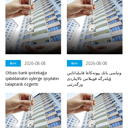
2026-08-08
2026-08-08
Қоғам
Қоғам
Otbası bank ipotekağa
وتباسى بانك يپوتەكاعا قابىلداناتىن
qabıldanatın üylerge qoyılatın
ۇيلەرگە قويىلاتىن تالاپتاردى
talaptardı özgertti
وزگەرتتى