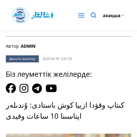
Қазақша
Қызықты оқиғалар
Автор:
ADMIN
Қызықты оқиғалар
2025-04-18 12:01:55
Біз әлеуметтік желілерде:
كىتاپ وقۋدا ازييا كوش باستادى: ۇندىلەر
اپتاسىنا 10 ساعات وقيدى