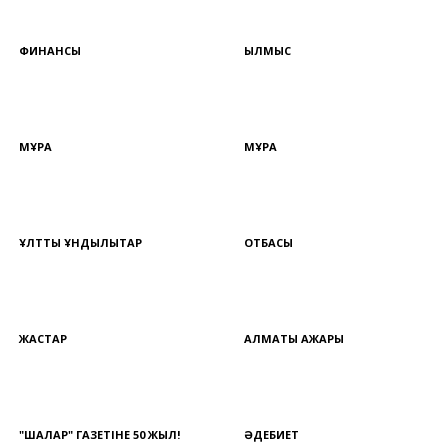
ФИНАНСЫ
ҚЫЛМЫС
МҰРА
МҰРА
ҰЛТТЫҚ ҚҰНДЫЛЫҚТАР
ОТБАСЫ
ЖАСТАР
АЛМАТЫ АЖАРЫ
"ШАЛҚАР" ГАЗЕТІНЕ 50 ЖЫЛ!
ӘДЕБИЕТ