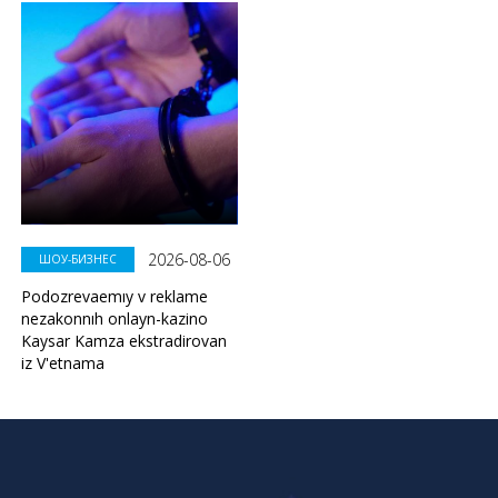
2026-08-06
ШОУ-БИЗНЕС
Podozrevaemıy v reklame
nezakonnıh onlayn-kazino
Kaysar Kamza ekstradirovan
iz V'etnama