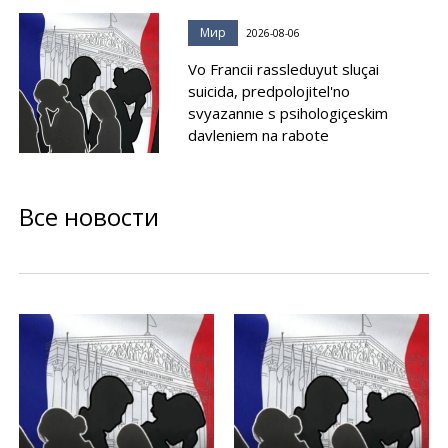
Мир
2026-08-06
Vo Francii rassleduyut sluçai
suicida, predpolojitel'no
svyazannıe s psihologiçeskim
davleniem na rabote
Все новости