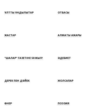
ҰЛТТЫҚ ҚҰНДЫЛЫҚТАР
ОТБАСЫ
ЖАСТАР
АЛМАТЫ АЖАРЫ
"ШАЛҚАР" ГАЗЕТІНЕ 50 ЖЫЛ!
ӘДЕБИЕТ
ДЕРЕК ПЕН ДӘЙЕК
ЖОЛСАПАР
ӨНЕР
ПОЭЗИЯ