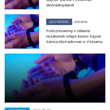
ekstradiciyalandı
ШОУ-БИЗНЕС
2026-08-06
Podozrevaemıy v reklame
nezakonnıh onlayn-kazino Kaysar
Kamza ekstradirovan iz V'etnama