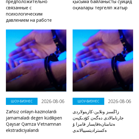
предположительно
қысымға байланысты суицид
связанные с
оқиғалары тергеліп жатыр
психологическим
давлением на работе
2026-08-06
2026-08-06
ШОУ-БИЗНЕС
ШОУ-БИЗНЕС
Zañsız onlayn-kazinolardı
زاڭسىز ونلاين-كازينولاردى
jarnamaladı degen küdikpen
جارنامالادى دەگەن كۇدىكپەن
Qaysar Qamza V'etnamnan
قايسار قامزا ۆьەتنامنان
ekstradiciyalandı
ەكستراديتسييالاندى