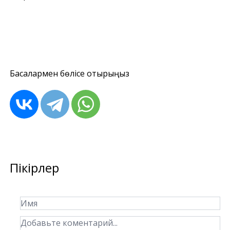
Басқалармен бөлісе отырыңыз
Пікірлер