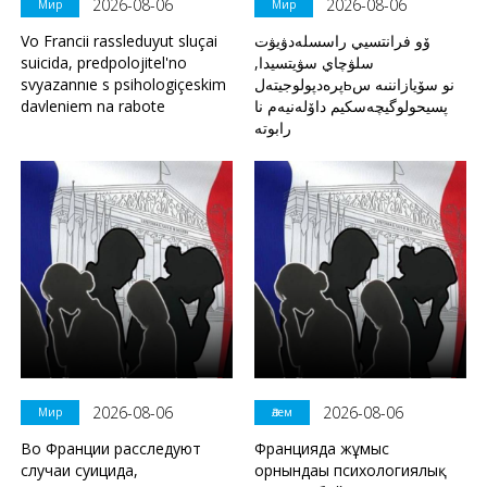
2026-08-06
2026-08-06
Мир
Мир
Vo Francii rassleduyut sluçai
ۆو فرانتسيي راسسلەدۋيۋت
suicida, predpolojitel'no
سلۋچاي سۋيتسيدا,
svyazannıe s psihologiçeskim
پرەدپولوجيتەلьنو سۆيازاننىە س
davleniem na rabote
پسيحولوگيچەسكيم داۆلەنيەم نا
رابوتە
2026-08-06
2026-08-06
Мир
Әлем
Во Франции расследуют
Францияда жұмыс
случаи суицида,
орнындағы психологиялық