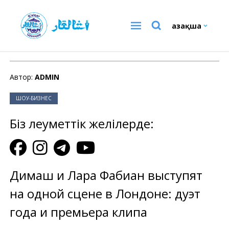
Қазақша
ШОУ-БИЗНЕС
Автор:
ADMIN
ШОУ-БИЗНЕС
Біз әлеуметтік желілерде:
Димаш и Лара Фабиан выступят
на одной сцене в Лондоне: дуэт
года и премьера клипа