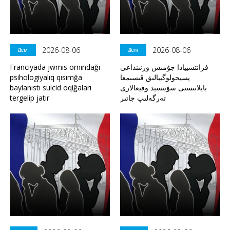
2026-08-06
2026-08-06
Әлем
Әлем
Franciyada jwmıs ornındağı
فرانتسييادا جۇمىس ورنىنداعى
psihologiyalıq qısımğa
پسيحولوگييالىق قىسىمعا
baylanıstı suicid oqiğaları
بايلانىستى سۋيتسيد وقيعالارى
tergelip jatır
تەرگەلىپ جاتىر