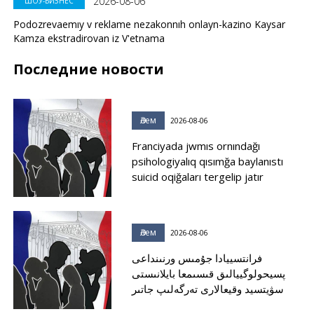
2026-08-06
ШОУ-БИЗНЕС
Podozrevaemıy v reklame nezakonnıh onlayn-kazino Kaysar
Kamza ekstradirovan iz V'etnama
Последние новости
Әлем
2026-08-06
Franciyada jwmıs ornındağı
psihologiyalıq qısımğa baylanıstı
suicid oqiğaları tergelip jatır
Әлем
2026-08-06
فرانتسييادا جۇمىس ورنىنداعى
پسيحولوگييالىق قىسىمعا بايلانىستى
سۋيتسيد وقيعالارى تەرگەلىپ جاتىر