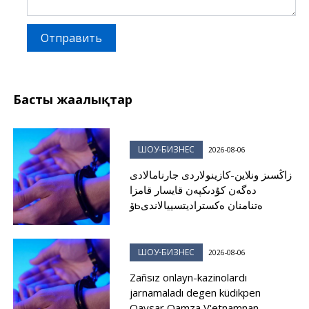
Отправить
Басты жаңалықтар
ШОУ-БИЗНЕС
2026-08-06
زاڭسىز ونلاين-كازينولاردى جارنامالادى
دەگەن كۇدىكپەن قايسار قامزا
ۆьەتنامنان ەكستراديتسييالاندى
ШОУ-БИЗНЕС
2026-08-06
Zañsız onlayn-kazinolardı
jarnamaladı degen küdikpen
Qaysar Qamza V'etnamnan