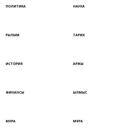
ПОЛИТИКА
НАУКА
ҒЫЛЫМ
ТАРИХ
ИСТОРИЯ
ҚАРЖЫ
ФИНАНСЫ
ҚЫЛМЫС
МҰРА
МҰРА