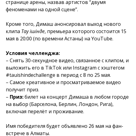
странице арены, назвав артистов “двумя
феноменами на одной сцене”.
Кроме того, Димаш анонсировал выход нового
клипа
Тау ішінде
, премьера которого состоится 15
мая в 20:00 (по времени Астаны) на YouTube.
Условия челленджа:
– Снять 30-секундное видео, связанное с клипом, и
выложить его в TikTok или Instagram с хэштегом
#tauishindechallenge
в период с 8 по 25 мая.
– Самое креативное и просматриваемое видео
получит приз.
–
Приз:
билет на концерт Димаша в любом городе
на выбор (Барселона, Берлин, Лондон, Рига),
включая перелёт и проживание.
Имя победителя будет объявлено 26 мая на фан-
встрече в Алматы.