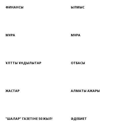
ФИНАНСЫ
ҚЫЛМЫС
МҰРА
МҰРА
ҰЛТТЫҚ ҚҰНДЫЛЫҚТАР
ОТБАСЫ
ЖАСТАР
АЛМАТЫ АЖАРЫ
"ШАЛҚАР" ГАЗЕТІНЕ 50 ЖЫЛ!
ӘДЕБИЕТ