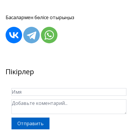
Басқалармен бөлісе отырыңыз
Пікірлер
Отправить