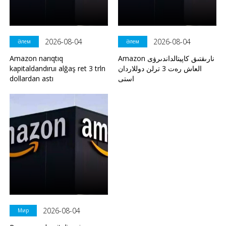
2026-08-04
2026-08-04
Әлем
Әлем
Amazon narıqtıq
Amazon نارىقتىق كاپيتالداندىرۋى
kapitaldandıruı alğaş ret 3 trln
العاش رەت 3 ترلن دوللاردان
dollardan astı
استى
2026-08-04
Мир