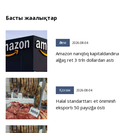
Басты жаңалықтар
Әлем
2026-08-04
Amazon narıqtıq kapitaldandıruı
alğaş ret 3 trln dollardan astı
Қоғам
2026-08-04
Halal standarttarı: et öniminiñ
eksportı 50 payızğa östi