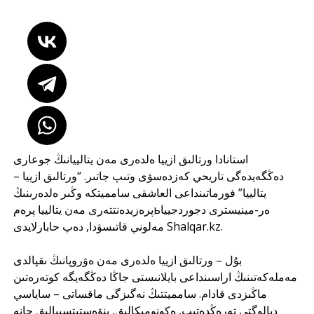
استانادا ورتالىق ازييا ەلدەرى مەن يتالييانىڭ جوعارى
دەڭگەيدەگى تاريحي كەزدەسۋى وتىپ جاتىر. “ورتالىق ازييا –
يتالييا” فورماتىنداعى العاشقى سامميتكە وڭىر ەلدەرىنىڭ
پرەزيدەنتتەرى مەن يتالييا پرەمьەر-مينيسترى دجوردجييا
مەلوني قاتىسۋدا, دەپ حابارلايدى
Shalqar.kz
.
بۇل – ورتالىق ازييا ەلدەرى مەن ەۋروپانىڭ ىقپالدى
مەملەكەتىنىڭ اراسىنداعى بايلانىستى جاڭا دەڭگەيگە كوتەرەتىن
ماڭىزدى قادام. سامميتتىڭ نەگىزگى ماقساتى – ساياسي
ديالوگتى تەرەڭدەتىپ, ەكونوميكالىق, ينۆەستيتسييالىق جانە