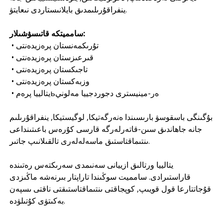
ينفراقۇرىلىمدىق بايلانىستاردى نىعايتۋ.
سامميتكە قاتىسۋشىلار:
• تۇرىكمەنستان پرەزيدەنتى
• قىرعىزستان پرەزيدەنتى
• تاجىكستان پرەزيدەنتى
• وزبەكستان پرەزيدەنتى
• يتالييا پرەمьەر-مينيسترى دجوردجييا مەلوني
بۇگىنگى باسقوسۋ بارىسىندا ەنەرگەتيكا, لوگيستيكا, ينفراقۇرىلىم
جانە جاھاندىق سىن-قاتەرلەرگە قارسى كۇرەس باعىتىنداعى
ىنتىماقتاستىق ماسەلەلەرى تالقىلانىپ جاتىر.
يتالييا ورتالىق ازييانى سەنىمدى سەرىكتەس رەتىندە
قاراستىرادى. سامميت سوڭىندا تاراپتار بىرنەشە ماڭىزدى
قۇجاتتارعا قول قويىپ, كوپجاقتى ىنتىماقتاستىقتى ناقتى ىسپەن
بەكىتۋى كۇتىلۋدە.