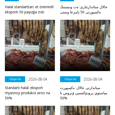
Halal standarttarı: et öniminiñ
حالال ستاندارتتارى: ەت ونىمىنىڭ
eksportı 50 payızğa östi
ەكسپورتى 50 پايىزعا وستى
2026-08-04
2026-08-04
Общество
Общество
Standartı halal: eksport
ستاندارتى حالال: ەكسپورت
myasnoy produkcii vıros na
مياسنوي پرودۋكتسيي ۆىروس نا
50%
50%