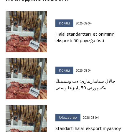
Қоғам
2026-08-04
Halal standarttarı: et öniminiñ
eksportı 50 payızğa östi
Қоғам
2026-08-04
حالال ستاندارتتارى: ەت ونىمىنىڭ
ەكسپورتى 50 پايىزعا وستى
Общество
2026-08-04
Standartı halal: eksport myasnoy