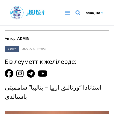
Қазақша
Саясат
Автор:
ADMIN
Саясат
2025-05-30 13:50:56
Біз әлеуметтік желілерде:
استانادا “ورتالىق ازييا – يتالييا” سامميتى
باستالدى