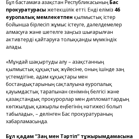
Бұл бастамаға Қазақстан Республикасының
Бас
прокуратурасы
жетекшілік етті. Енді еліміз
46
еуропалық мемлекетпен
қылмыстық істер
бойынша бірлесіп жұмыс істеуге, дәлелдемелер
алмасуға және шетелге заңсыз шығарылған
активтерді қайтаруға толыққанды мүмкіндік
алады.
«Мұндай шақыртуды алу – Қазақстанның
қылмыстық құқықтық жүйесіне, оның ішінде заң
үстемдігіне, адам құқықтары мен
бостандықтарының сақталуына еуропалық
қауымдастық тарапынан сенімнің белгісі және
қазақстандық прокурорлар мен дипломаттардың
көпжылдық қажырлы еңбегінің нәтижесі болып
табылады», – делінген Бас прокуратураның
хабарламасында.
Бұл қадам “Заң мен Тәртіп” тұжырымдамасына