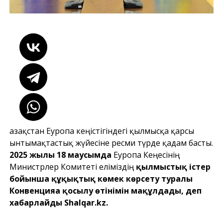
Қазақстан Еуропа кеңістігіндегі қылмысқа қарсы
ынтымақтастық жүйесіне ресми түрде қадам басты.
2025 жылғы 18 маусымда
Еуропа Кеңесінің
Министрлер Комитеті еліміздің
қылмыстық істер
бойынша құқықтық көмек көрсету туралы
Конвенцияға қосылу өтінімін мақұлдады, деп
хабарлайды
Shalqar.kz
.