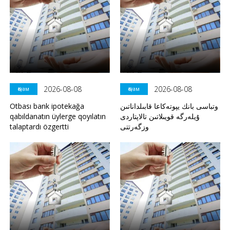
2026-08-08
2026-08-08
Қоғам
Қоғам
Otbası bank ipotekağa
وتباسى بانك يپوتەكاعا قابىلداناتىن
qabıldanatın üylerge qoyılatın
ۇيلەرگە قويىلاتىن تالاپتاردى
talaptardı özgertti
وزگەرتتى