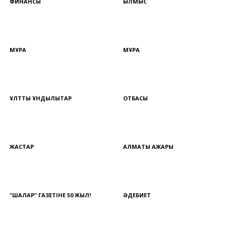
ФИНАНСЫ
ҚЫЛМЫС
МҰРА
МҰРА
ҰЛТТЫҚ ҚҰНДЫЛЫҚТАР
ОТБАСЫ
ЖАСТАР
АЛМАТЫ АЖАРЫ
"ШАЛҚАР" ГАЗЕТІНЕ 50 ЖЫЛ!
ӘДЕБИЕТ