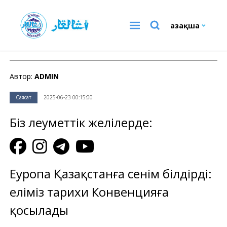
Қазақша
Саясат
Автор:
ADMIN
Саясат
2025-06-23 00:15:00
Біз әлеуметтік желілерде:
Еуропа Қазақстанға сенім білдірді:
еліміз тарихи Конвенцияға
қосылады