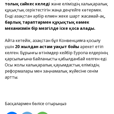
толық сәйкес келеді
және еліміздің халықаралық
құқықтық серіктестігін жаңа деңгейге көтермек.
Енді Қазақстан әрбір елмен жеке шарт жасамай-ақ,
барлық тараптармен құқықтық көмек
механизмін бір мезгілде іске қоса алады.
Айта кетейік, Қазақстан бұл Конвенцияға қосылу
үшін
20 жылдан астам уақыт бойы
әрекет етіп
келген. Бұрынғы өтінімдер кейбір Еуропа елдерінің
қарсылығына байланысты қабылданбай келген еді.
Осы жолы халықаралық қауымдастық еліміздің
реформалары мен заңнамалық жүйесіне сенім
артты.
Басқалармен бөлісе отырыңыз