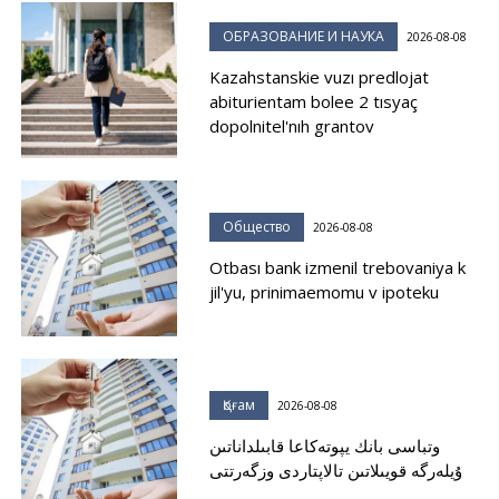
ОБРАЗОВАНИЕ И НАУКА
2026-08-08
Kazahstanskie vuzı predlojat
abiturientam bolee 2 tısyaç
dopolnitel'nıh grantov
Общество
2026-08-08
Otbası bank izmenil trebovaniya k
jil'yu, prinimaemomu v ipoteku
Қоғам
2026-08-08
وتباسى بانك يپوتەكاعا قابىلداناتىن
ۇيلەرگە قويىلاتىن تالاپتاردى وزگەرتتى