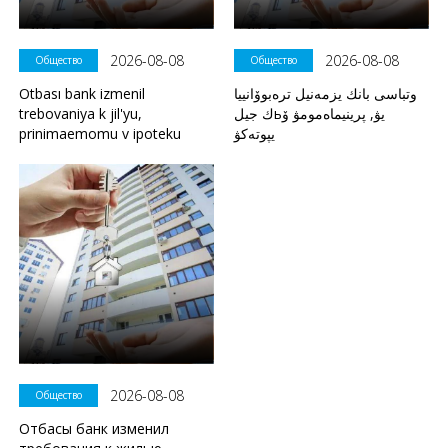
2026-08-08
2026-08-08
Общество
Общество
Otbası bank izmenil
وتباسى بانك يزمەنيل ترەبوۆانييا
trebovaniya k jil'yu,
ك جيلьيۋ, پرينيماەمومۋ ۆ
prinimaemomu v ipoteku
يپوتەكۋ
2026-08-08
Общество
Отбасы банк изменил