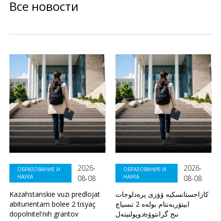
Все новости
2026-
2026-
ОБРАЗОВАНИЕ И
ОБРАЗОВАНИЕ И
НАУКА
НАУКА
08-08
08-08
Kazahstanskie vuzı predlojat
كازاحستانسكيە ۆۋزى پرەدلوجات
abiturientam bolee 2 tısyaç
ابيتۋريەنتام بولەە 2 تىسياچ
dopolnitel'nıh grantov
دوپولنيتەلьنىح گرانتوۆ