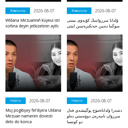
2026-08-07
2026-08-07
Жаңалықтар
Жаңалықтар
Wldana Mırzuannıñ küyeui isti
ۇلدانا مىرزۋاننىڭ كۇيەۋى ىستى
soñına deyin jetkizetinin ayttı
سوڭىنا دەيىن جەتكىزەتىنىن ايتتى
2026-08-07
2026-08-07
Новости
Новости
Muj pogibşey fel'dşera Uldana
مۋج پوگيبشەي فەلьدشەرا ۋلدانا
Mırzuan nameren dovesti
مىرزۋان نامەرەن دوۆەستي دەلو
delo do konca
دو كونتسا