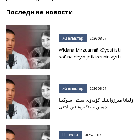
Последние новости
Жаңалықтар
2026-08-07
Wldana Mırzuannıñ küyeui isti
soñına deyin jetkizetinin ayttı
Жаңалықтар
2026-08-07
ۇلدانا مىرزۋاننىڭ كۇيەۋى ىستى سوڭىنا
دەيىن جەتكىزەتىنىن ايتتى
Новости
2026-08-07