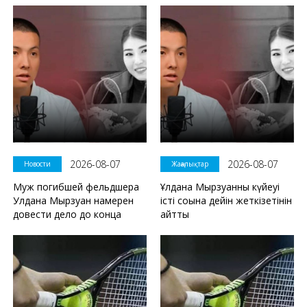
2026-08-07
2026-08-07
Новости
Жаңалықтар
Муж погибшей фельдшера
Ұлдана Мырзуанның күйеуі
Улдана Мырзуан намерен
істі соңына дейін жеткізетінін
довести дело до конца
айтты