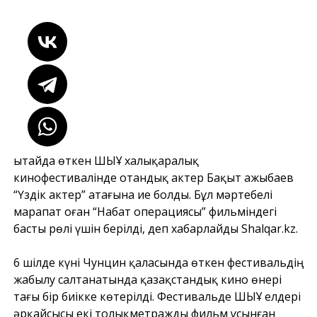
Қытайда өткен ШЫҰ халықаралық
кинофестивалінде отандық актер Бақыт Қажыбаев
“Үздік актер” атағына ие болды. Бұл мәртебелі
марапат оған “Набат операциясы” фильміндегі
басты рөлі үшін берілді, деп хабарлайды
Shalqar.kz
.
6 шілде күні Чунцин қаласында өткен фестивальдің
жабылу салтанатында қазақстандық кино өнері
тағы бір биікке көтерілді. Фестивальде ШЫҰ елдері
әрқайсысы екі толықметражды фильм ұсынған