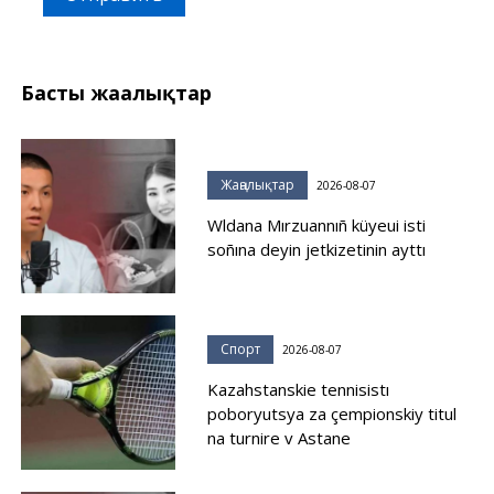
Басты жаңалықтар
Жаңалықтар
2026-08-07
Wldana Mırzuannıñ küyeui isti
soñına deyin jetkizetinin ayttı
Спорт
2026-08-07
Kazahstanskie tennisistı
poboryutsya za çempionskiy titul
na turnire v Astane