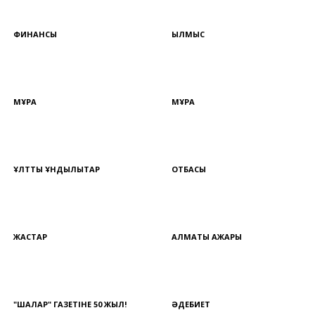
ФИНАНСЫ
ҚЫЛМЫС
МҰРА
МҰРА
ҰЛТТЫҚ ҚҰНДЫЛЫҚТАР
ОТБАСЫ
ЖАСТАР
АЛМАТЫ АЖАРЫ
"ШАЛҚАР" ГАЗЕТІНЕ 50 ЖЫЛ!
ӘДЕБИЕТ