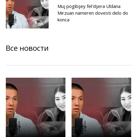
Muj pogibşey fel'dşera Uldana
Mırzuan nameren dovesti delo do
konca
Все новости