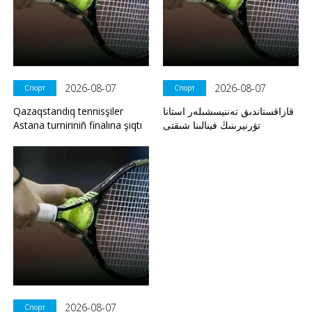
2026-08-07
2026-08-07
Спорт
Спорт
Qazaqstandıq tennisşiler
قازاقستاندىق تەننيسشىلەر استانا
Astana turniriniñ finalına şıqtı
تۋرنيرىنىڭ فينالىنا شىقتى
2026-08-07
Спорт