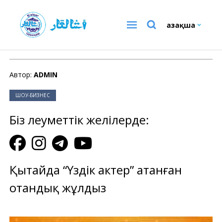
Қазақша
ШОУ-БИЗНЕС
Автор:
ADMIN
ШОУ-БИЗНЕС
Біз әлеуметтік желілерде:
Қытайда “Үздік актер” атанған
отандық жұлдыз