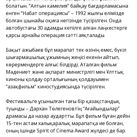
болатын. “Алтын камелия” байқау бағдарламасына
енген “Набат операциясы” – 1992 жылғы елімізде
болған шынайы оқиға негізінде түсірілген. Онда
автобустағы 30 адамды кепілге алған лаңкестерге
қарсы арнайы операция сәтті аяқталады.
Бақыт Қажыбаев бұл марапат тек өзінің емес, бүкіл
шығармашылық ұжымның жеңісі екенін айтып,
көрермендерге алғыс білдірді. Аталған фильм
Мәдениет және ақпарат министрлігі мен Ұлттық
киноны қолдау орталығының қолдауымен
“Қазақфильм” киностудиясында түсірілген.
Фестивальге ұсынылған тағы бір қазақстандық
туынды – Дархан Төлегеновтің “Ағайындылар”
драмасы да назар аудартты. Бұл фильм бұған дейін
15-тен астам халықаралық марапатқа ие болған,
оның ішінде Spirit of Cinema Award жүлдесі де бар.