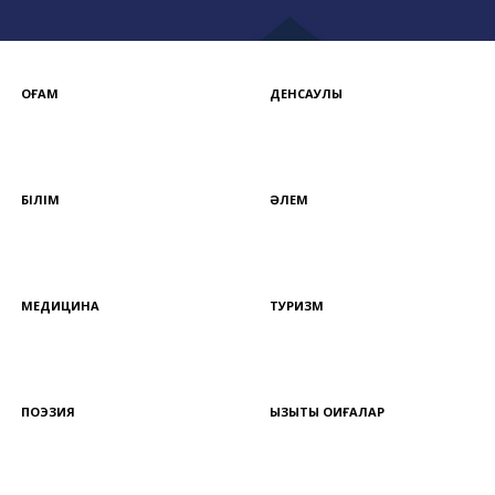
ҚОҒАМ
ДЕНСАУЛЫҚ
БІЛІМ
ӘЛЕМ
МЕДИЦИНА
ТУРИЗМ
ПОЭЗИЯ
ҚЫЗЫҚТЫ ОҚИҒАЛАР