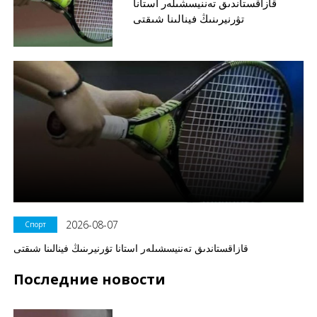
قازاقستاندىق تەننيسشىلەر استانا
تۋرنيرىنىڭ فينالىنا شىقتى
2026-08-07
Спорт
قازاقستاندىق تەننيسشىلەر استانا تۋرنيرىنىڭ فينالىنا شىقتى
Последние новости