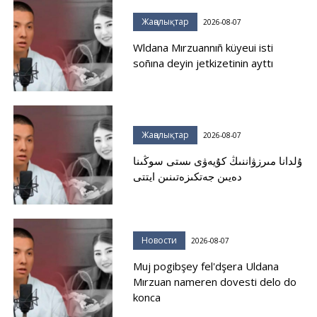
Жаңалықтар
2026-08-07
Wldana Mırzuannıñ küyeui isti
soñına deyin jetkizetinin ayttı
Жаңалықтар
2026-08-07
ۇلدانا مىرزۋاننىڭ كۇيەۋى ىستى سوڭىنا
دەيىن جەتكىزەتىنىن ايتتى
Новости
2026-08-07
Muj pogibşey fel'dşera Uldana
Mırzuan nameren dovesti delo do
konca