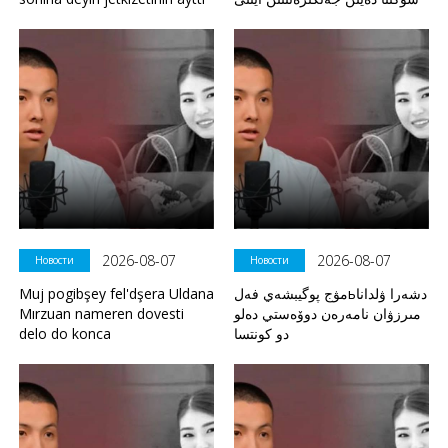
2026-08-07
2026-08-07
Новости
Новости
Muj pogibşey fel'dşera Uldana
مۋج پوگيبشەي فەلьدشەرا ۋلدانا
Mırzuan nameren dovesti
مىرزۋان نامەرەن دوۆەستي دەلو
delo do konca
دو كونتسا