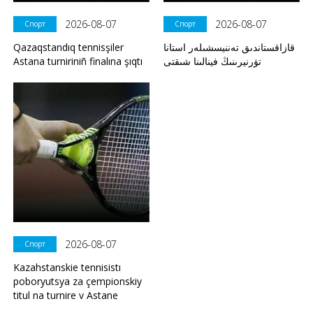
2026-08-07
2026-08-07
Спорт
Спорт
Qazaqstandıq tennisşiler
قازاقستاندىق تەننيسشىلەر استانا
Astana turniriniñ finalına şıqtı
تۋرنيرىنىڭ فينالىنا شىقتى
2026-08-07
Спорт
Kazahstanskie tennisistı
poboryutsya za çempionskiy
titul na turnire v Astane