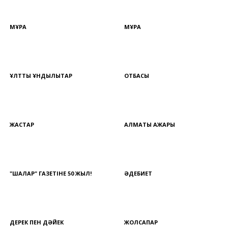
МҰРА
МҰРА
ҰЛТТЫҚ ҚҰНДЫЛЫҚТАР
ОТБАСЫ
ЖАСТАР
АЛМАТЫ АЖАРЫ
"ШАЛҚАР" ГАЗЕТІНЕ 50 ЖЫЛ!
ӘДЕБИЕТ
ДЕРЕК ПЕН ДӘЙЕК
ЖОЛСАПАР