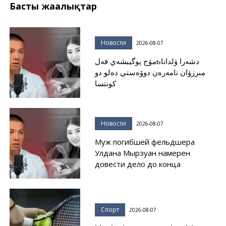
Басты жаңалықтар
Новости
2026-08-07
مۋج پوگيبشەي فەلьدشەرا ۋلدانا
مىرزۋان نامەرەن دوۆەستي دەلو دو
كونتسا
Новости
2026-08-07
Муж погибшей фельдшера
Улдана Мырзуан намерен
довести дело до конца
Спорт
2026-08-07