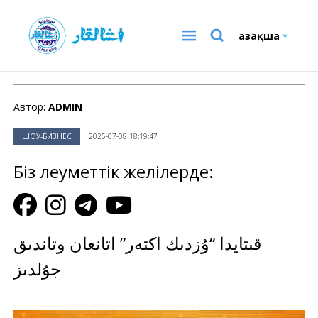
Қазақша
ШОУ-БИЗНЕС
Автор:
ADMIN
ШОУ-БИЗНЕС
2025-07-08 18:19:47
Біз әлеуметтік желілерде:
قىتايدا “ۇزدىك اكتەر” اتانعان وتاندىق
جۇلدىز