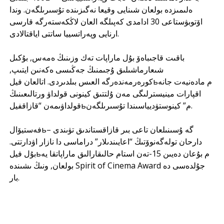
ەلىمىزدە بولعان شىنايى وقيعا نەگىزىندە تۇسىرىلگەن. وندا
اۆتوبۋستاعى 30 ادامدى كەپىلگە العان لاڭكەستەرگە قارسى
ارنايى وپەراتسييا ساتتى اياقتالادى.
باقىت قاجىباەۆ بۇل ماراپات تەك وزىنىڭ ەمەس, بۇكىل
شىعارماشىلىق ۇجىمنىڭ جەڭىسى ەكەنىن ايتىپ,
كورەرمەندەرگە العىس بىلدىردى. اتالعان فيلьم مادەنيەت جانە
اقپارات مينيسترلىگى مەن ۇلتتىق كينونى قولداۋ ورتالىعىنىڭ
قولداۋىمەن “قازاقفيلьم” كينوستۋديياسىندا تۇسىرىلگەن.
فەستيۆالьگە ۇسىنىلعان تاعى بىر قازاقستاندىق تۋىندى –
دارحان تولەگەنوۆتىڭ “اعايىندىلار” دراماسى دا نازار اۋدارتتى.
بۇل فيلьم بۇعان دەيىن 15-تەن استام حالىقارالىق ماراپاتقا يە
بولعان, ونىڭ ىشىندە Spirit of Cinema Award جۇلدەسى دە
بار.