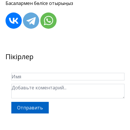
Басқалармен бөлісе отырыңыз
Пікірлер
Отправить