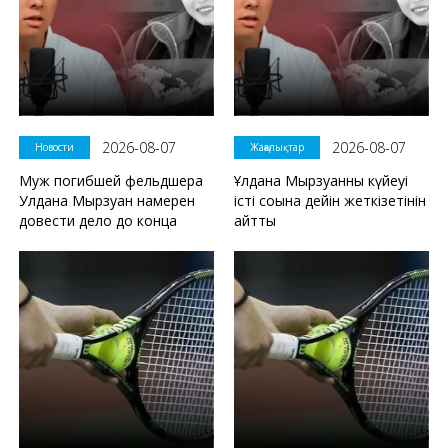
2026-08-07
2026-08-07
Новости
Жаңалықтар
Муж погибшей фельдшера
Ұлдана Мырзуанның күйеуі
Улдана Мырзуан намерен
істі соңына дейін жеткізетінін
довести дело до конца
айтты