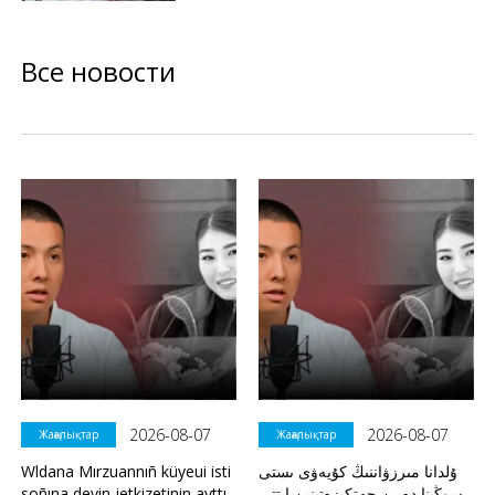
Все новости
2026-08-07
2026-08-07
Жаңалықтар
Жаңалықтар
Wldana Mırzuannıñ küyeui isti
ۇلدانا مىرزۋاننىڭ كۇيەۋى ىستى
soñına deyin jetkizetinin ayttı
سوڭىنا دەيىن جەتكىزەتىنىن ايتتى