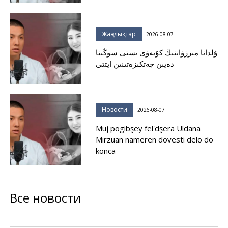
Жаңалықтар
2026-08-07
ۇلدانا مىرزۋاننىڭ كۇيەۋى ىستى سوڭىنا
دەيىن جەتكىزەتىنىن ايتتى
Новости
2026-08-07
Muj pogibşey fel'dşera Uldana
Mırzuan nameren dovesti delo do
konca
Все новости