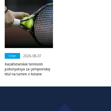
2026-08-07
Спорт
Kazahstanskie tennisistı
poboryutsya za çempionskiy
titul na turnire v Astane