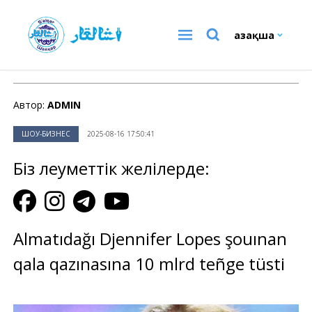
Қазақша
ШОУ-БИЗНЕС
Автор:
ADMIN
ШОУ-БИЗНЕС
2025-08-16 17:50:41
Біз әлеуметтік желілерде:
Almatıdağı Djennifer Lopes şouınan
qala qazınasına 10 mlrd teñge tüsti