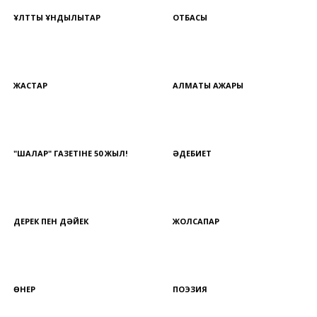
ҰЛТТЫҚ ҚҰНДЫЛЫҚТАР
ОТБАСЫ
ЖАСТАР
АЛМАТЫ АЖАРЫ
"ШАЛҚАР" ГАЗЕТІНЕ 50 ЖЫЛ!
ӘДЕБИЕТ
ДЕРЕК ПЕН ДӘЙЕК
ЖОЛСАПАР
ӨНЕР
ПОЭЗИЯ