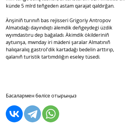
künde 5 mlrd teñgeden astam qarajat qaldırğan.
Änşiniñ turınıñ bas rejisseri Grigoriy Antropov
Almatıdağı dayındıqtı älemdik deñgeydegi üzdik
wyımdastıru dep bağaladı. Äkimdik ökilderiniñ
aytuınşa, mwnday iri mädeni şaralar Almatınıñ
halıqaralıq gastrol'dik kartadağı bedelin arttırıp,
qalanıñ turistik tartımdılığın eseley tüsedi.
Басқалармен бөлісе отырыңыз