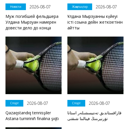
2026-08-07
2026-08-07
Новости
Жаңалықтар
Муж погибшей фельдшера
Ұлдана Мырзуанның күйеуі
Улдана Мырзуан намерен
істі соңына дейін жеткізетінін
довести дело до конца
айтты
2026-08-07
2026-08-07
Спорт
Спорт
Qazaqstandıq tennisşiler
قازاقستاندىق تەننيسشىلەر استانا
Astana turniriniñ finalına şıqtı
تۋرنيرىنىڭ فينالىنا شىقتى