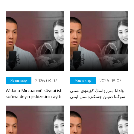
2026-08-07
2026-08-07
Жаңалықтар
Жаңалықтар
Wldana Mırzuannıñ küyeui isti
ۇلدانا مىرزۋاننىڭ كۇيەۋى ىستى
soñına deyin jetkizetinin ayttı
سوڭىنا دەيىن جەتكىزەتىنىن ايتتى