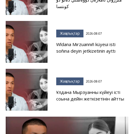
كونتسا
Жаңалықтар
2026-08-07
Wldana Mırzuannıñ küyeui isti
soñına deyin jetkizetinin ayttı
Жаңалықтар
2026-08-07
Ұлдана Мырзуанның күйеуі істі
соңына дейін жеткізетінін айтты