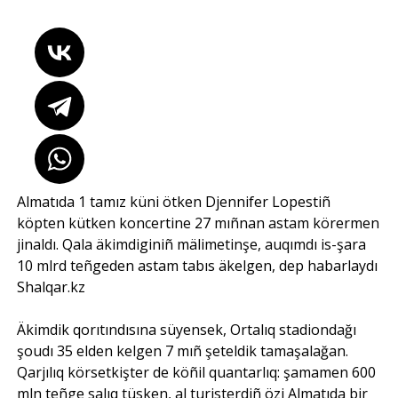
Almatıda 1 tamız küni ötken Djennifer Lopestiñ
köpten kütken koncertine 27 mıñnan astam körermen
jinaldı. Qala äkimdiginiñ mälimetinşe, auqımdı is-şara
10 mlrd teñgeden astam tabıs äkelgen, dep habarlaydı
Shalqar.kz
Äkimdik qorıtındısına süyensek, Ortalıq stadiondağı
şoudı 35 elden kelgen 7 mıñ şeteldik tamaşalağan.
Qarjılıq körsetkişter de köñil quantarlıq: şamamen 600
mln teñge salıq tüsken, al turisterdiñ özi Almatıda bir