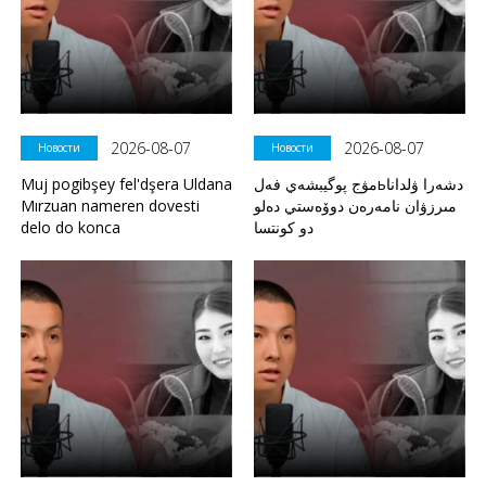
2026-08-07
2026-08-07
Новости
Новости
Muj pogibşey fel'dşera Uldana
مۋج پوگيبشەي فەلьدشەرا ۋلدانا
Mırzuan nameren dovesti
مىرزۋان نامەرەن دوۆەستي دەلو
delo do konca
دو كونتسا