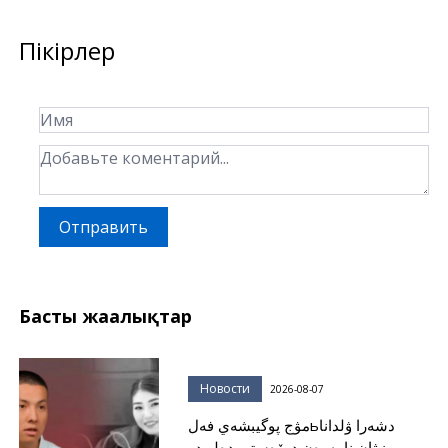
Пікірлер
Отправить
Басты жаңалықтар
Новости
2026-08-07
مۋج پوگيبشەي فەلьدشەرا ۋلدانا
مىرزۋان نامەرەن دوۆەستي دەلو دو