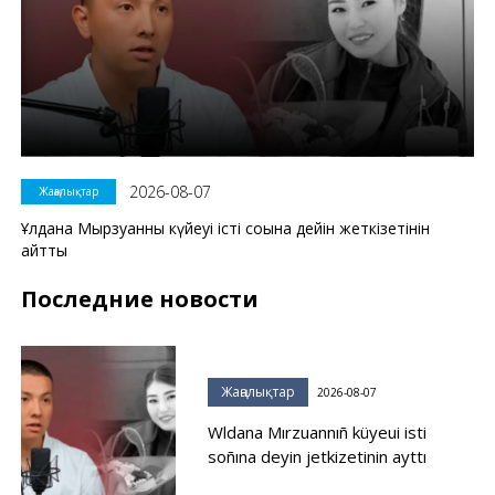
2026-08-07
Жаңалықтар
Ұлдана Мырзуанның күйеуі істі соңына дейін жеткізетінін
айтты
Последние новости
Жаңалықтар
2026-08-07
Wldana Mırzuannıñ küyeui isti
soñına deyin jetkizetinin ayttı