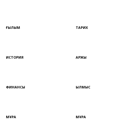
ҒЫЛЫМ
ТАРИХ
ИСТОРИЯ
ҚАРЖЫ
ФИНАНСЫ
ҚЫЛМЫС
МҰРА
МҰРА