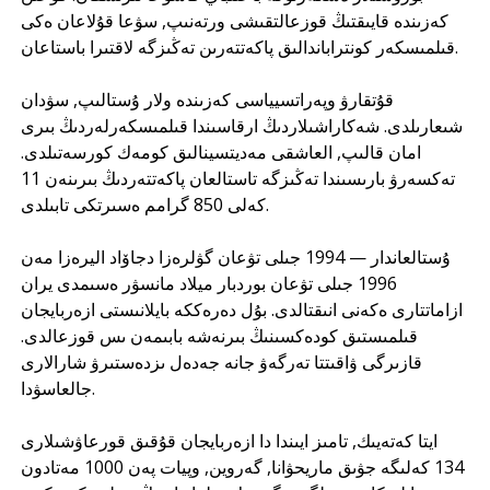
كەزىندە قايىقتىڭ قوزعالتقىشى ورتەنىپ, سۋعا قۇلاعان ەكى
قىلمىسكەر كونتراباندالىق پاكەتتەرىن تەڭىزگە لاقتىرا باستاعان.
قۇتقارۋ وپەراتسيياسى كەزىندە ولار ۇستالىپ, سۋدان
شىعارىلدى. شەكاراشىلاردىڭ ارقاسىندا قىلمىسكەرلەردىڭ بىرى
امان قالىپ, العاشقى مەديتسينالىق كومەك كورسەتىلدى.
تەكسەرۋ بارىسىندا تەڭىزگە تاستالعان پاكەتتەردىڭ بىرىنەن 11
كەلى 850 گرامم ەسىرتكى تابىلدى.
ۇستالعاندار — 1994 جىلى تۋعان گۋلرەزا دجاۆاد اليرەزا مەن
1996 جىلى تۋعان بوردبار ميلاد مانسۋر ەسىمدى يران
ازاماتتارى ەكەنى انىقتالدى. بۇل دەرەككە بايلانىستى ازەربايجان
قىلمىستىق كودەكسىنىڭ بىرنەشە بابىمەن ىس قوزعالدى.
قازىرگى ۋاقىتتا تەرگەۋ جانە جەدەل ىزدەستىرۋ شارالارى
جالعاسۋدا.
ايتا كەتەيىك, تامىز ايىندا دا ازەربايجان قۇقىق قورعاۋشىلارى
134 كەلىگە جۋىق ماريحۋانا, گەروين, وپيات پەن 1000 مەتادون