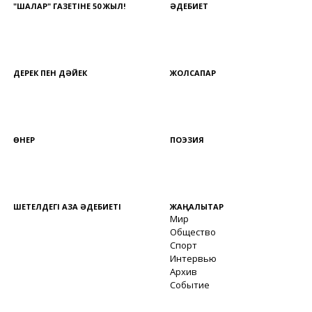
"ШАЛҚАР" ГАЗЕТІНЕ 50 ЖЫЛ!
ӘДЕБИЕТ
ДЕРЕК ПЕН ДӘЙЕК
ЖОЛСАПАР
ӨНЕР
ПОЭЗИЯ
ШЕТЕЛДЕГІ ҚАЗАҚ ӘДЕБИЕТІ
ЖАҢАЛЫҚТАР
Мир
Общество
Спорт
Интервью
Архив
Событие