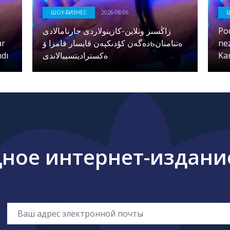
ШОУ-БИЗНЕС
2026-08-06
زاڭسىز ونلاين-كازينولاردى جارنامالادى
Po
ar
دەگەن كۇدىكپەن قايسار قامزا ۆьەتنامنان
ne
dı
ەكستراديتسييالاندى
Ka
ое интернет-издание 