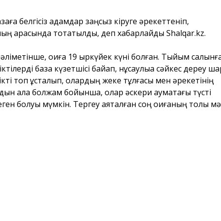
заға белгісіз адамдар заңсыз кіруге әрекеттеніп,
ың арқасында тоқтатылды, деп хабарлайды Shalqar.kz.
метінше, оқиға 19 қыркүйек күні болған. Тыйым салынғ
ктілерді база күзетшісі байқап, нұсқаулыққа сәйкес дереу ш
ікті топ ұсталып, олардың жеке тұлғасы мен әрекетінің
лдын ала болжам бойынша, олар әскери аумақтағы түсті
ен болуы мүмкін. Тергеу аяқталған соң оқиғаның толық мә