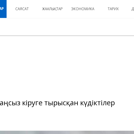
АР
САЯСАТ
ЖАҢАЛЫҚТАР
ЭКОНОМИКА
ТАРИХ
Д
:
заңсыз кіруге тырысқан күдіктілер