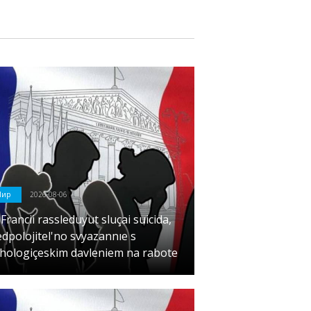
Мир
2026-08-06
Francii rassleduyut sluçai suicida,
dpolojitel'no svyazannıe s
ihologiçeskim davleniem na rabote