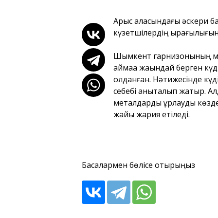
Арыс қаласындағы әскери ба
күзетшілердің қырағылығын
Шымкент гарнизонының мәлі
аймаққа жақындай берген күді
қолданған. Нәтижесінде күд
себебі анықталып жатыр. А
металдарды ұрлауды көздег
жайы жария етіледі.
Басқалармен бөлісе отырыңыз