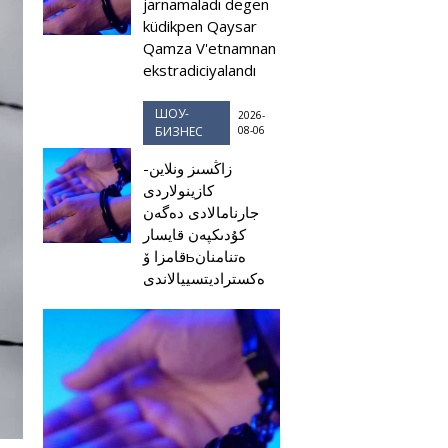
jarnamaladı degen
küdikpen Qaysar
Qamza V'etnamnan
ekstradiciyalandı
ШОУ-
2026-
БИЗНЕС
08-06
زاڭسىز ونلاين-
كازينولاردى
جارنامالادى دەگەن
كۇدىكپەن قايسار
قامزا ۆьەتنامنان
ەكستراديتسييالاندى