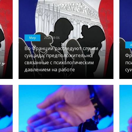
Мир
2026-08-06
Ә
Во Франции расследуют случаи
суицида, предположительно
Фр
связанные с психологическим
пс
давлением на работе
су