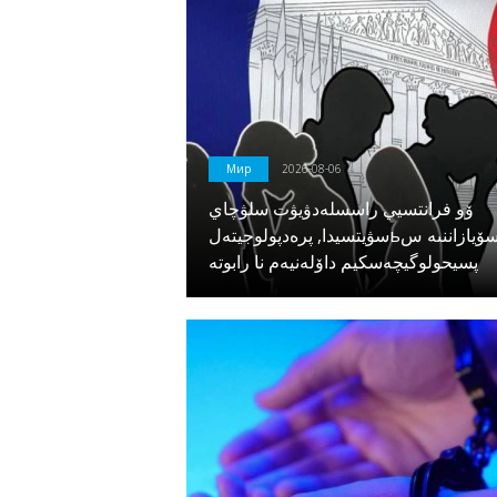
Мир
2026-08-06
ۆو فرانتسيي راسسلەدۋيۋت سلۋچاي
سۋيتسيدا, پرەدپولوجيتەلьنو سۆيازاننىە س
پسيحولوگيچەسكيم داۆلەنيەم نا رابوتە