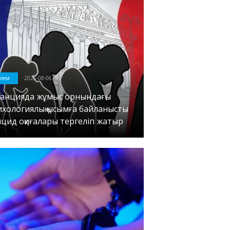
лем
2026-08-06
анцияда жұмыс орнындағы
ихологиялық қысымға байланысты
ицид оқиғалары тергеліп жатыр