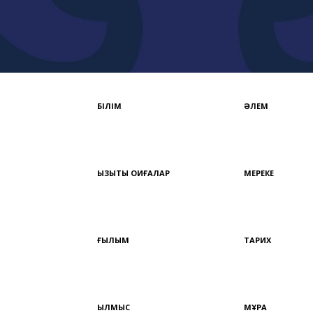
БІЛІМ
ӘЛЕМ
ҚЫЗЫҚТЫ ОҚИҒАЛАР
МЕРЕКЕ
ҒЫЛЫМ
ТАРИХ
ҚЫЛМЫС
МҰРА