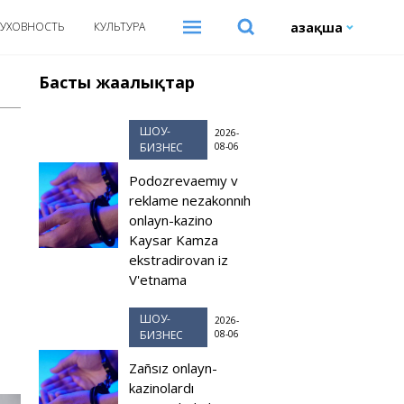
Қазақша
УХОВНОСТЬ
КУЛЬТУРА
Басты жаңалықтар
ШОУ-
2026-
БИЗНЕС
08-06
Podozrevaemıy v
reklame nezakonnıh
onlayn-kazino
Kaysar Kamza
ekstradirovan iz
V'etnama
ШОУ-
2026-
БИЗНЕС
08-06
Zañsız onlayn-
kazinolardı