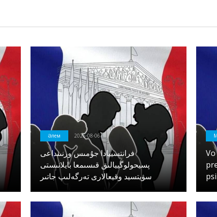
Әлем
2026-08-06
فرانتسييادا جۇمىس ورنىنداعى
Vo 
پسيحولوگييالىق قىسىمعا بايلانىستى
pre
سۋيتسيد وقيعالارى تەرگەلىپ جاتىر
ps