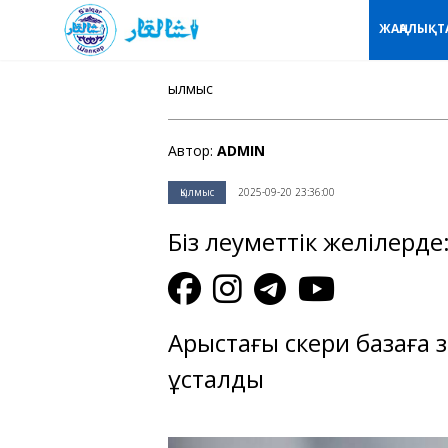
ЖАҢАЛЫҚТ
Қылмыс
Автор:
ADMIN
Қылмыс
2025-09-20 23:36:00
Біз әлеуметтік желілерде
Арыстағы әскери базаға 
ұсталды