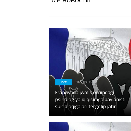
Әлем
2026-08-06
Franciyada jwmıs ornındağı
psihologiyalıq qısımğa baylanıstı
suicid oqiğaları tergelip jatır