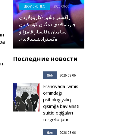
ШОУ-БИЗНЕС
2026-08-06
زاڭسىز ونلاين-كازينولاردى
جارنامالادى دەگەن كۇدىكپەن
قايسار قامزا ۆьەتنامنان
ан
ەكستراديتسييالاندى
ара
Последние новости
н-
Әлем
2026-08-06
Franciyada jwmıs
ornındağı
psihologiyalıq
qısımğa baylanıstı
suicid oqiğaları
tergelip jatır
Әлем
2026-08-06