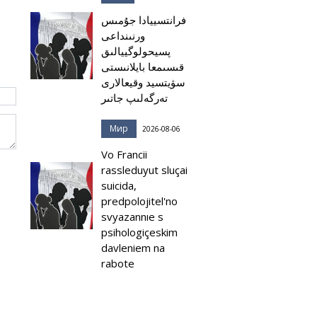
فرانتسييادا جۇمىس
ورنىنداعى
پسيحولوگييالىق
قىسىمعا بايلانىستى
سۋيتسيد وقيعالارى
تەرگەلىپ جاتىر
Мир
2026-08-06
Vo Francii
rassleduyut sluçai
suicida,
predpolojitel'no
svyazannıe s
psihologiçeskim
davleniem na
rabote