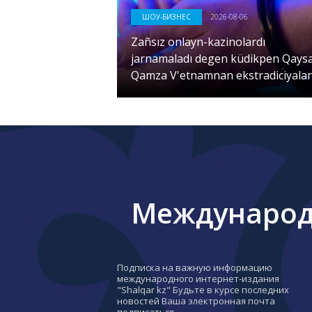
ШОУ-БИЗНЕС
2026-08-06
Zañsız onlayn-kazinolardı
jarnamaladı degen küdikpen Qays
Qamza V'etnamnan ekstradiciyalan
Международн
Подписка на важную информацию
международного интернет-издания
"Shalqar kz" Будьте в курсе последних
новостей Ваша электронная почта