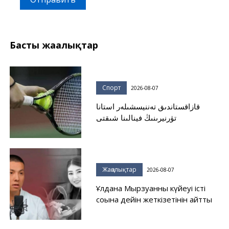
Басты жаңалықтар
Спорт
2026-08-07
قازاقستاندىق تەننيسشىلەر استانا
تۋرنيرىنىڭ فينالىنا شىقتى
Жаңалықтар
2026-08-07
Ұлдана Мырзуанның күйеуі істі
соңына дейін жеткізетінін айтты