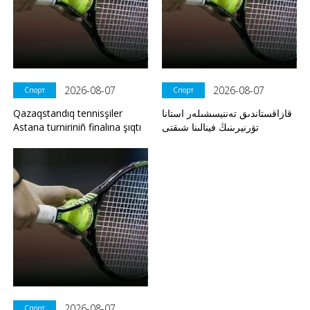
2026-08-07
2026-08-07
Спорт
Спорт
Qazaqstandıq tennisşiler
قازاقستاندىق تەننيسشىلەر استانا
Astana turniriniñ finalına şıqtı
تۋرنيرىنىڭ فينالىنا شىقتى
2026-08-07
Спорт