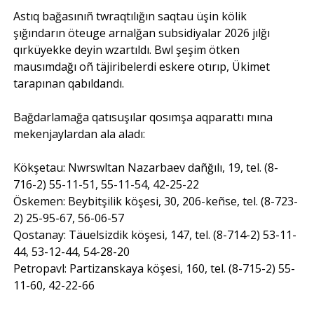
Astıq bağasınıñ twraqtılığın saqtau üşin kölik
şığındarın öteuge arnalğan subsidiyalar 2026 jılğı
qırküyekke deyin wzartıldı. Bwl şeşim ötken
mausımdağı oñ täjiribelerdi eskere otırıp, Ükimet
tarapınan qabıldandı.
Bağdarlamağa qatısuşılar qosımşa aqparattı mına
mekenjaylardan ala aladı:
Kökşetau: Nwrswltan Nazarbaev dañğılı, 19, tel. (8-
716-2) 55-11-51, 55-11-54, 42-25-22
Öskemen: Beybitşilik köşesi, 30, 206-keñse, tel. (8-723-
2) 25-95-67, 56-06-57
Qostanay: Täuelsizdik köşesi, 147, tel. (8-714-2) 53-11-
44, 53-12-44, 54-28-20
Petropavl: Partizanskaya köşesi, 160, tel. (8-715-2) 55-
11-60, 42-22-66