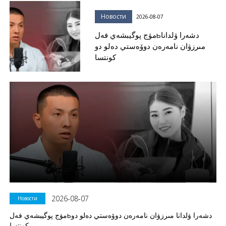
Новости
2026-08-07
مۋج پوگيبشەي فەلьدشەرا ۋلدانا
مىرزۋان نامەرەن دوۆەستي دەلو دو
كونتسا
2026-08-07
Новости
مۋج پوگيبشەي فەلьدشەرا ۋلدانا مىرزۋان نامەرەن دوۆەستي دەلو دو
كونتسا