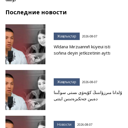
Последние новости
Жаңалықтар
2026-08-07
Wldana Mırzuannıñ küyeui isti
soñına deyin jetkizetinin ayttı
Жаңалықтар
2026-08-07
ۇلدانا مىرزۋاننىڭ كۇيەۋى ىستى سوڭىنا
دەيىن جەتكىزەتىنىن ايتتى
Новости
2026-08-07