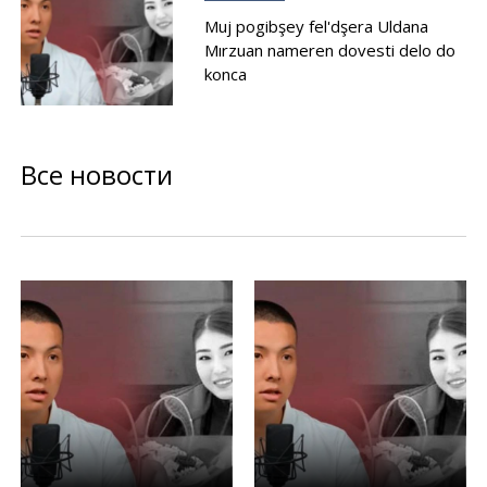
Muj pogibşey fel'dşera Uldana
Mırzuan nameren dovesti delo do
konca
Все новости