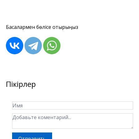
Басқалармен бөлісе отырыңыз
Пікірлер
Отправить