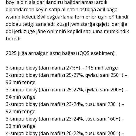
boyı aldın ala qarjılandıru bağdarlaması arqılı
diqandardan keyin satıp alınatın astıqqa ädil bağa
wsınıp keledi. Bwl bağdarlama fermerler üşin eñ tiimdi
qoldau tetigi sanaladı: küzgi jwmıstarğa qajetti qarjığa
qol jetkizuge jäne önimniñ kepildi satıluına mümkindik
beredi.
2025 jılğa arnalğan astıq bağası (QQS esebimen):
3-sınıptı biday (dän mañızı 27%+) – 115 mıñ teñge
3-sınıptı biday (dän mañızı 25-27%, qwlau sanı 250+) –
96 mıñ teñge
3-sınıptı biday (dän mañızı 25-27%, qwlau sanı 200+) –
94 mıñ teñge
3-sınıptı biday (dän mañızı 23-24%, tüsu sanı 230+) –
92 mıñ teñge
3-sınıptı biday (dän mañızı 23-24%, tüsu sanı 160+) –
90 mıñ teñge
4-sınıptı biday (dän mañızı 20-22%, tüsu sanı 200+) –