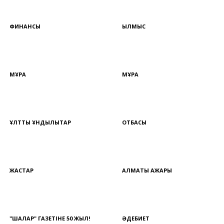
ФИНАНСЫ
ҚЫЛМЫС
МҰРА
МҰРА
ҰЛТТЫҚ ҚҰНДЫЛЫҚТАР
ОТБАСЫ
ЖАСТАР
АЛМАТЫ АЖАРЫ
"ШАЛҚАР" ГАЗЕТІНЕ 50 ЖЫЛ!
ӘДЕБИЕТ