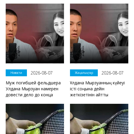
2026-08-07
2026-08-07
Новости
Жаңалықтар
Муж погибшей фельдшера
Ұлдана Мырзуанның күйеуі
Улдана Мырзуан намерен
істі соңына дейін
довести дело до конца
жеткізетінін айтты