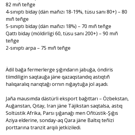
82 mıñ teñge
4-sınıptı biday (dän mañızı 18-19%, tüsu sanı 80+) – 80
mıñ teñge
5-sınıptı biday (dän mañızı 18%) – 70 mıñ teñge
Qattı biday (möldirligi 60, tüsu sanı 200+) – 90 mıñ
teñge
2-sınıptı arpa – 75 mıñ teñge
Ädil bağa fermerlerge şığındarın jabuğa, öndiris
tiimdiligin saqtauğa jäne qazaqstandıq astıqtıñ
halıqaralıq narıqtağı ornın nığaytuğa jol aşadı.
Jaña mausımda dästürli eksport bağıttarı – Özbekstan,
Auğanstan, Qıtay, Iran jäne Täjikstan saqtalsa, astıq
Soltüstik Afrika, Parsı şığanağı men Oñtüstik-Şığıs
Aziya elderine, sonday-aq Qara jäne Baltıq teñizi
porttarına tranzit arqılı jetkiziledi.