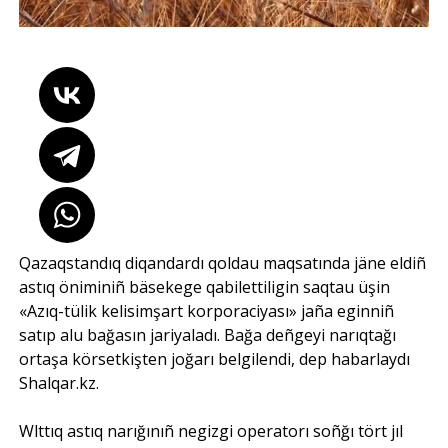
Qazaqstandıq diqandardı qoldau maqsatında jäne eldiñ
astıq öniminiñ bäsekege qabilettiligin saqtau üşin
«Azıq-tülik kelisimşart korporaciyası» jaña eginniñ
satıp alu bağasın jariyaladı. Bağa deñgeyi narıqtağı
ortaşa körsetkişten joğarı belgilendi, dep habarlaydı
Shalqar.kz.
Wlttıq astıq narığınıñ negizgi operatorı soñğı tört jıl