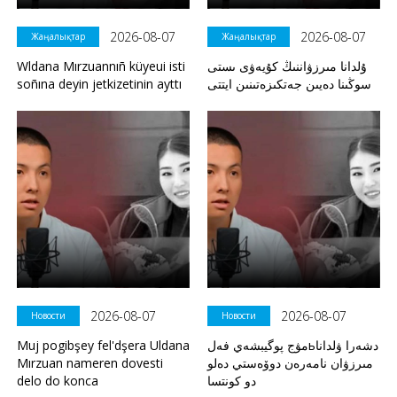
2026-08-07
2026-08-07
Жаңалықтар
Жаңалықтар
Wldana Mırzuannıñ küyeui isti
ۇلدانا مىرزۋاننىڭ كۇيەۋى ىستى
soñına deyin jetkizetinin ayttı
سوڭىنا دەيىن جەتكىزەتىنىن ايتتى
2026-08-07
2026-08-07
Новости
Новости
Muj pogibşey fel'dşera Uldana
مۋج پوگيبشەي فەلьدشەرا ۋلدانا
Mırzuan nameren dovesti
مىرزۋان نامەرەن دوۆەستي دەلو
delo do konca
دو كونتسا