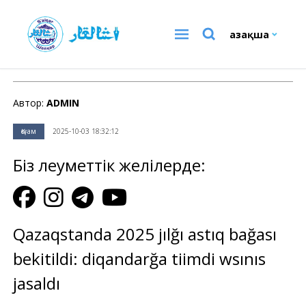
Қазақша
Қоғам
Автор:
ADMIN
Қоғам
2025-10-03 18:32:12
Біз әлеуметтік желілерде:
Qazaqstanda 2025 jılğı astıq bağası
bekitildi: diqandarğa tiimdi wsınıs
jasaldı