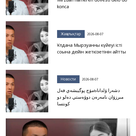
konca
Жаңалықтар
2026-08-07
Ұлдана Мырзуанның күйеуі істі
соңына дейін жеткізетінін айтты
Новости
2026-08-07
مۋج پوگيبشەي فەلьدشەرا ۋلدانا
مىرزۋان نامەرەن دوۆەستي دەلو دو
كونتسا