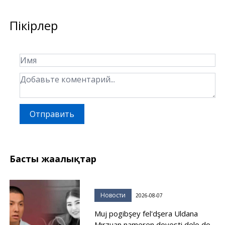
Пікірлер
Отправить
Басты жаңалықтар
Новости
2026-08-07
Muj pogibşey fel'dşera Uldana
Mırzuan nameren dovesti delo do