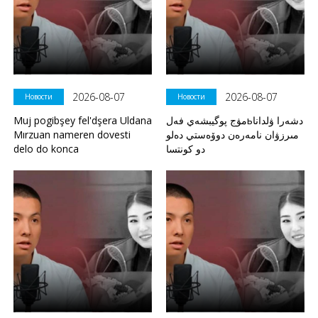
2026-08-07
2026-08-07
Новости
Новости
Muj pogibşey fel'dşera Uldana
مۋج پوگيبشەي فەلьدشەرا ۋلدانا
Mırzuan nameren dovesti
مىرزۋان نامەرەن دوۆەستي دەلو
delo do konca
دو كونتسا