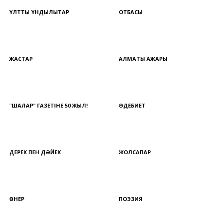
ҰЛТТЫҚ ҚҰНДЫЛЫҚТАР
ОТБАСЫ
ЖАСТАР
АЛМАТЫ АЖАРЫ
"ШАЛҚАР" ГАЗЕТІНЕ 50 ЖЫЛ!
ӘДЕБИЕТ
ДЕРЕК ПЕН ДӘЙЕК
ЖОЛСАПАР
ӨНЕР
ПОЭЗИЯ