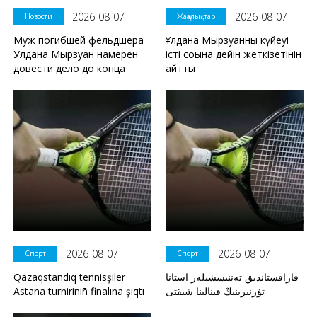
2026-08-07
2026-08-07
Новости
Жаңалықтар
Муж погибшей фельдшера
Ұлдана Мырзуанның күйеуі
Улдана Мырзуан намерен
істі соңына дейін жеткізетінін
довести дело до конца
айтты
2026-08-07
2026-08-07
Спорт
Спорт
Qazaqstandıq tennisşiler
قازاقستاندىق تەننيسشىلەر استانا
Astana turniriniñ finalına şıqtı
تۋرنيرىنىڭ فينالىنا شىقتى