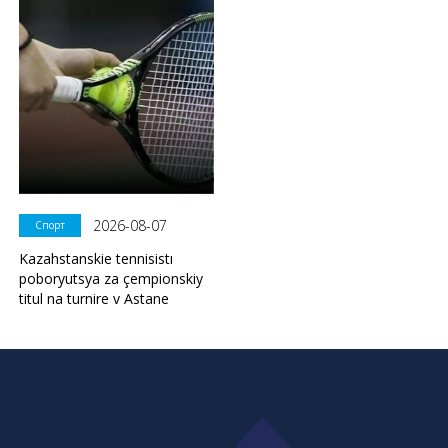
2026-08-07
Спорт
Kazahstanskie tennisistı
poboryutsya za çempionskiy
titul na turnire v Astane