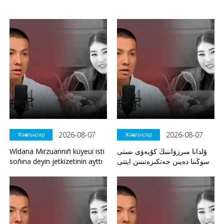
2026-08-07
2026-08-07
Жаңалықтар
Жаңалықтар
Wldana Mırzuannıñ küyeui isti
ۇلدانا مىرزۋاننىڭ كۇيەۋى ىستى
soñına deyin jetkizetinin ayttı
سوڭىنا دەيىن جەتكىزەتىنىن ايتتى