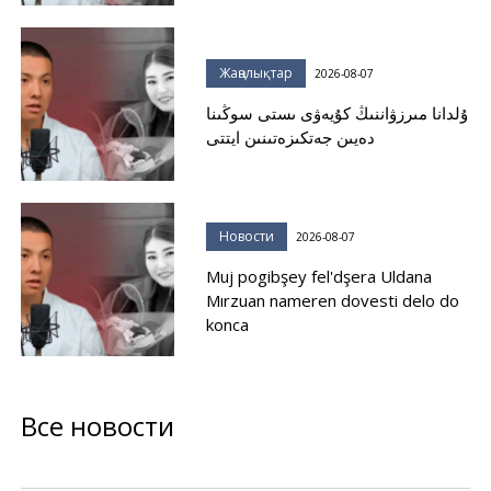
Жаңалықтар
2026-08-07
ۇلدانا مىرزۋاننىڭ كۇيەۋى ىستى سوڭىنا
دەيىن جەتكىزەتىنىن ايتتى
Новости
2026-08-07
Muj pogibşey fel'dşera Uldana
Mırzuan nameren dovesti delo do
konca
Все новости