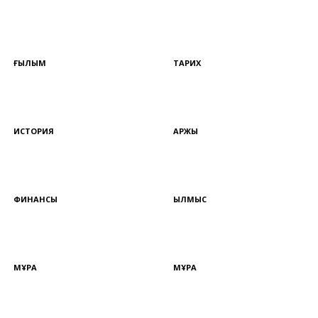
ҒЫЛЫМ
ТАРИХ
ИСТОРИЯ
ҚАРЖЫ
ФИНАНСЫ
ҚЫЛМЫС
МҰРА
МҰРА