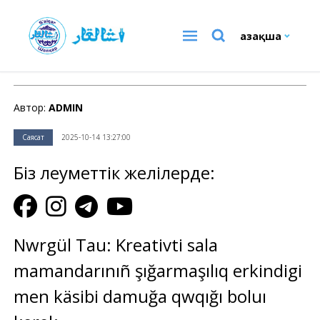
Қазақша
Саясат
Автор:
ADMIN
Саясат
2025-10-14 13:27:00
Біз әлеуметтік желілерде:
Nwrgül Tau: Kreativti sala
mamandarınıñ şığarmaşılıq erkindigi
men käsibi damuğa qwqığı boluı