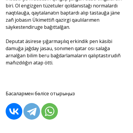
biri. Ol engizgen tüzetuler qoldanıstağı normalardı
naqtılauğa, qaytalanatın baptardı alıp tastauğa jäne
zañ jobasın Ükimettiñ qazirgi qaulılarımen
säykestendiruge bağıttalğan.
Deputat äsirese şığarmaşılıq erkindik pen käsibi
damuğa jağday jasau, sonımen qatar osı salağa
arnalğan bilim beru bağdarlamaların qalıptastırudıñ
mañızdılığın atap ötti.
Басқалармен бөлісе отырыңыз