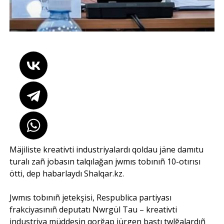
Mäjiliste kreativti industriyalardı qoldau jäne damıtu
turalı zañ jobasın talqılağan jwmıs tobınıñ 10-otırısı
ötti, dep habarlaydı Shalqar.kz.
Jwmıs tobınıñ jetekşisi, Respublica partiyası
frakciyasınıñ deputatı Nwrgül Tau – kreativti
industriya müddesin qorğap jürgen bastı twlğalardıñ