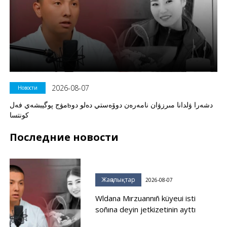
2026-08-07
Новости
مۋج پوگيبشەي فەلьدشەرا ۋلدانا مىرزۋان نامەرەن دوۆەستي دەلو دو
كونتسا
Последние новости
Жаңалықтар
2026-08-07
Wldana Mırzuannıñ küyeui isti
soñına deyin jetkizetinin ayttı