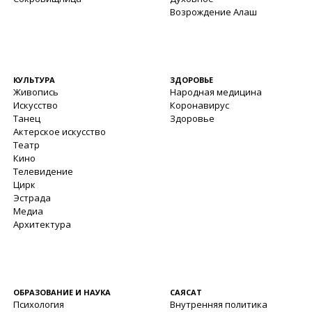
Возрождение Алаш
КУЛЬТУРА
ЗДОРОВЬЕ
Живопись
Народная медицина
Искусство
Коронавирус
Танец
Здоровье
Актерское искусство
Театр
Кино
Телевидение
Цирк
Эстрада
Медиа
Архитектура
ОБРАЗОВАНИЕ И НАУКА
САЯСАТ
Психология
Внутренняя политика