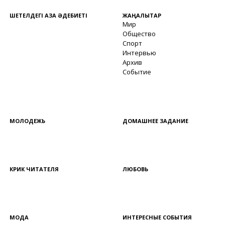
ШЕТЕЛДЕГІ ҚАЗАҚ ӘДЕБИЕТІ
ЖАҢАЛЫҚТАР
Мир
Общество
Спорт
Интервью
Архив
Событие
МОЛОДЕЖЬ
ДОМАШНЕЕ ЗАДАНИЕ
КРИК ЧИТАТЕЛЯ
ЛЮБОВЬ
МОДА
ИНТЕРЕСНЫЕ СОБЫТИЯ