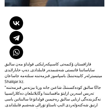
قازاقستان ۇكىمەتى كاسىپكەرلىكتى قولداۋ مەن سالىق
ساياساتىنا قاتىستى شەشىمدەر قابىلدادى, دەپ حابارلايدى
مينيسترلەر كابينەتىنىڭ باسپاسوز قىزمەتىنە سىلتەمە جاساعان
Shalqar.kz.
"جاڭا سالىق كودەكسىنىڭ شاعىن جانە ورتا بيزنەس قىزمەتىنە
تەرىس اسەرىن ازايتۋ ماقساتىندا وڭايلاتىلعان دەكلاراتسييا
نەگىزىندەگى ارنايى سالىق رەجيمىن قولدانۋعا سالىناتىن باسى
ارتىق شەكتەۋلەردى الىپ تاستاۋ تۋرالى شەشىم قابىلداندى.