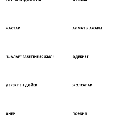
ЖАСТАР
АЛМАТЫ АЖАРЫ
"ШАЛҚАР" ГАЗЕТІНЕ 50 ЖЫЛ!
ӘДЕБИЕТ
ДЕРЕК ПЕН ДӘЙЕК
ЖОЛСАПАР
ӨНЕР
ПОЭЗИЯ