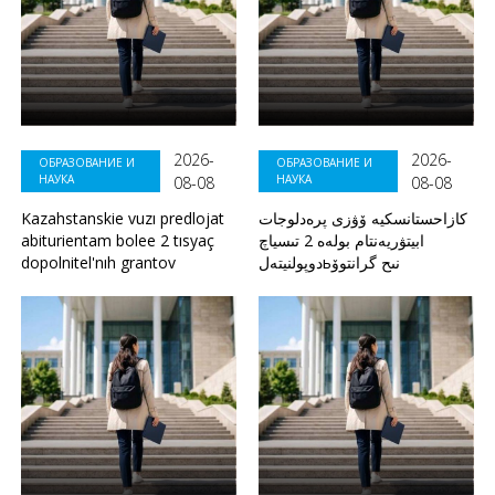
2026-
2026-
ОБРАЗОВАНИЕ И
ОБРАЗОВАНИЕ И
НАУКА
НАУКА
08-08
08-08
Kazahstanskie vuzı predlojat
كازاحستانسكيە ۆۋزى پرەدلوجات
abiturientam bolee 2 tısyaç
ابيتۋريەنتام بولەە 2 تىسياچ
dopolnitel'nıh grantov
دوپولنيتەلьنىح گرانتوۆ