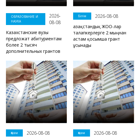
2026-
2026-08-08
Білім
ОБРАЗОВАНИЕ И
НАУКА
08-08
Қазақстандық ЖОО-лар
Казахстанские вузы
талапкерлерге 2 мыңнан
предложат абитуриентам
астам қосымша грант
более 2 тысяч
ұсынады
дополнительных грантов
2026-08-08
2026-08-08
Қоғам
Қоғам