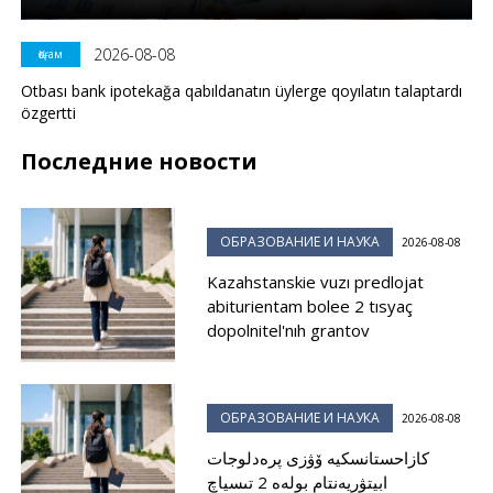
2026-08-08
Қоғам
Otbası bank ipotekağa qabıldanatın üylerge qoyılatın talaptardı
özgertti
Последние новости
ОБРАЗОВАНИЕ И НАУКА
2026-08-08
Kazahstanskie vuzı predlojat
abiturientam bolee 2 tısyaç
dopolnitel'nıh grantov
ОБРАЗОВАНИЕ И НАУКА
2026-08-08
كازاحستانسكيە ۆۋزى پرەدلوجات
ابيتۋريەنتام بولەە 2 تىسياچ