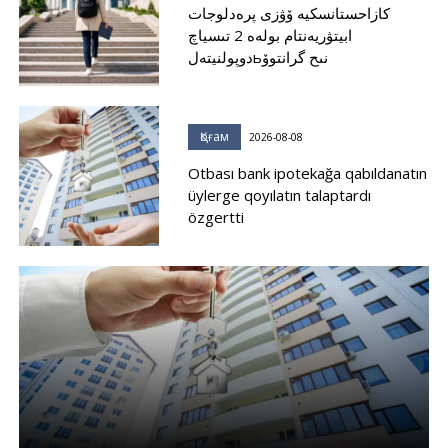
كازاحستانسكيە ۆۋزى پرەدلوجات
ابيتۋريەنتام بولەە 2 تىسياچ
دوپولنيتەلьنىح گرانتوۆ
Қоғам
2026-08-08
Otbası bank ipotekağa qabıldanatın
üylerge qoyılatın talaptardı
özgertti