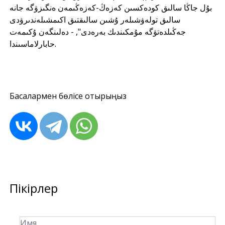
بۇل جاڭا سالىق كودەكسىن كەزەڭ-كەزەڭىمەن ەنگىزۋگە جانە
سالىق تولەۋشىلەر ۇشىن سالىقتىق اكىمشىلەندىرۋدى
جەڭىلدەتۋگە مۇمكىندىك بەرەدى", - دەلىنگەن ۇكىمەت
حابارلاماسىندا.
Басқалармен бөлісе отырыңыз
Пікірлер