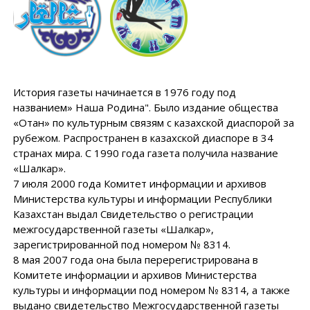
История газеты начинается в 1976 году под
названием» Наша Родина". Было издание общества
«Отан» по культурным связям с казахской диаспорой за
рубежом. Распространен в казахской диаспоре в 34
странах мира. С 1990 года газета получила название
«Шалкар».
7 июля 2000 года Комитет информации и архивов
Министерства культуры и информации Республики
Казахстан выдал Свидетельство о регистрации
межгосударственной газеты «Шалкар»,
зарегистрированной под номером № 8314.
8 мая 2007 года она была перерегистрирована в
Комитете информации и архивов Министерства
культуры и информации под номером № 8314, а также
выдано свидетельство Межгосударственной газеты