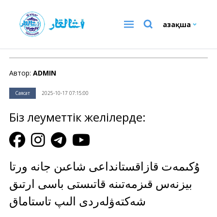
Қазақша
Саясат
Автор:
ADMIN
Саясат
2025-10-17 07:15:00
Біз әлеуметтік желілерде:
ۇكىمەت قازاقستانداعى شاعىن جانە ورتا
بيزنەس قىزمەتىنە قاتىستى باسى ارتىق
شەكتەۋلەردى الىپ تاستاماق