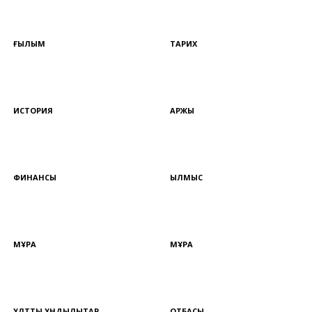
ҒЫЛЫМ
ТАРИХ
ИСТОРИЯ
ҚАРЖЫ
ФИНАНСЫ
ҚЫЛМЫС
МҰРА
МҰРА
ҰЛТТЫҚ ҚҰНДЫЛЫҚТАР
ОТБАСЫ