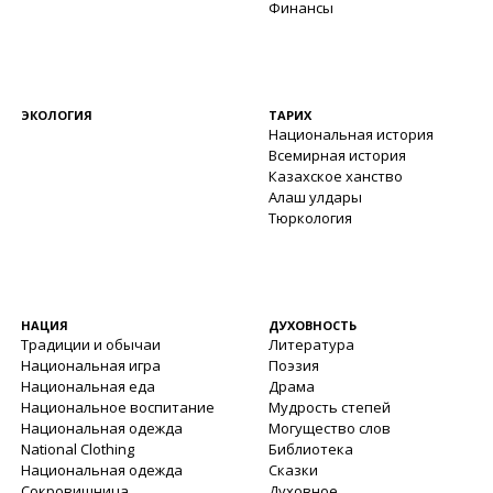
Финансы
ЭКОЛОГИЯ
ТАРИХ
Национальная история
Всемирная история
Казахское ханство
Алаш улдары
Тюркология
НАЦИЯ
ДУХОВНОСТЬ
Традиции и обычаи
Литература
Национальная игра
Поэзия
Национальная еда
Драма
Национальное воспитание
Мудрость степей
Национальная одежда
Могущество слов
National Clothing
Библиотека
Национальная одежда
Сказки
Сокровищница
Духовное