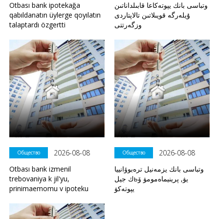
Otbası bank ipotekağa
وتباسى بانك يپوتەكاعا قابىلداناتىن
qabıldanatın üylerge qoyılatın
ۇيلەرگە قويىلاتىن تالاپتاردى
talaptardı özgertti
وزگەرتتى
2026-08-08
2026-08-08
Общество
Общество
Otbası bank izmenil
وتباسى بانك يزمەنيل ترەبوۆانييا
trebovaniya k jil'yu,
ك جيلьيۋ, پرينيماەمومۋ ۆ
prinimaemomu v ipoteku
يپوتەكۋ