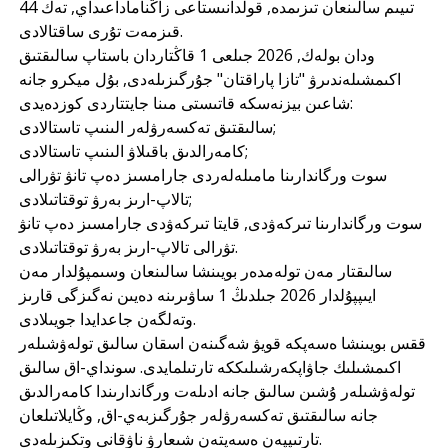
تىيىم سالىنعان تىزىمدە, قولدانىستاعى زاڭناماداعىداي, تەك 44
قىزمەت تۇرى ساقتالادى.
ودان بولەك, 2026 جىلعى 1 قاڭتاردان باستاپ سالىقتىق
اكىمشىلەندىرۋ "تازا پاراقتان" جۇرگىزىلەدى, بۇل ميكرو جانە
شاعىن بيزنەسكە قاتىستى مىنا جايتتاردى كوزدەيدى:
سالىقتىق تەكسەرۋلەر الىنىپ تاستالادى;
كامەرالدىق باقىلاۋ الىنىپ تاستالادى;
سوت ورگاندارىنا مامىلەلەردى جارامسىز دەپ تانۋ تۋرالى
تالاپ-ارىز بەرۋ توقتاتىلادى;
سوت ورگاندارىنا تىركەۋدى, قايتا تىركەۋدى جارامسىز دەپ تانۋ
تۋرالى تالاپ-ارىز بەرۋ توقتاتىلادى.
سالىقتار مەن تولەمدەر بويىنشا سالىنعان وسىمپۇلدار مەن
ايىپپۇلدار 2026 جىلدىڭ 1 ساۋىرىنە دەيىن نەگىزگى قارىز
وتەلگەن جاعدايدا جويىلادى.
ققس بويىنشا ەسەپكە قويۋ شەگىنەن اسقان سالىق تولەۋشىلەر
اكىمشىلىك جاۋاپكەرشىلىككە تارتىلمايدى. سونداي-اق سالىق
تولەۋشىلەر ۇشىن سالىق جانە ادىلەت ورگاندارىندا كامەرالدىق
جانە سالىقتىق تەكسەرۋلەر جۇرگىزبەي-اق, وڭايلاتىلعان
تارتىپپەن ەسەپتەن شىعارۋ ناۋقانى وتكىزىلەدى.