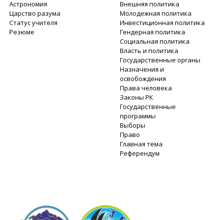
Астрономия
Внешняя политика
Царство разума
Молодежная политика
Статус учителя
Инвестиционная политика
Резюме
Гендерная политика
Социальная политика
Власть и политика
Государственные органы
Назначения и
освобождения
Права человека
Законы РК
Государственные
программы
Выборы
Право
Главная тема
Референдум