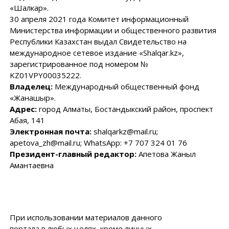
«Шалкар».
30 апреля 2021 года Комитет информационный
Министерства информации и общественного развития
Республики Казахстан выдал Свидетельство на
международное сетевое издание «Shalqar.kz»,
зарегистрированное под номером №
KZ01VPY00035222.
Владелец:
Международный общественный фонд
«Жанашыр».
Адрес:
город Алматы, Бостандыкский район, проспект
Абая, 141
Электронная почта:
shalqarkz@mail.ru;
apetova_zh@mail.ru; WhatsApp: +7 707 324 01 76
Президент-главный редактор:
Апетова Жаныл
Амантаевна
При использовании материалов данного
портала в любых целях, кроме личных,