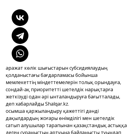
Қаражат көлік шығыстарын субсидиялаудың
қолданыстағы бағдарламасы бойынша
мемлекеттің міндеттемелерін толық орындауға,
сондай-ақ приоритетті шетелдік нарықтарға
жеткізуді одан әрі ынталандыруға бағытталады,
деп хабарлайды Shalqar.kz.
Қосымша қаржыландыру қажеттігі дәнді
дақылдардың жоғары өнімділігі мен шетелдік
сатып алушылар тарапынан қазақстандық астыққа
деген сұраныстың артуына байланысты туындап