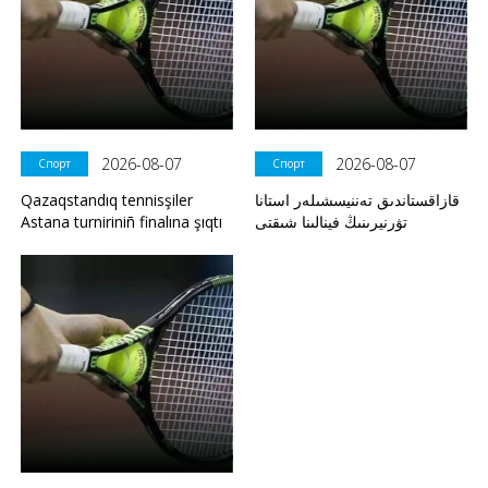
2026-08-07
2026-08-07
Спорт
Спорт
Qazaqstandıq tennisşiler
قازاقستاندىق تەننيسشىلەر استانا
Astana turniriniñ finalına şıqtı
تۋرنيرىنىڭ فينالىنا شىقتى