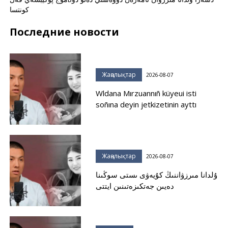
كونتسا
Последние новости
Жаңалықтар
2026-08-07
Wldana Mırzuannıñ küyeui isti
soñına deyin jetkizetinin ayttı
Жаңалықтар
2026-08-07
ۇلدانا مىرزۋاننىڭ كۇيەۋى ىستى سوڭىنا
دەيىن جەتكىزەتىنىن ايتتى