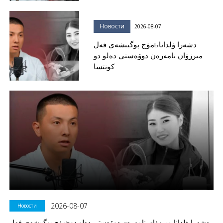
Новости
2026-08-07
مۋج پوگيبشەي فەلьدشەرا ۋلدانا
مىرزۋان نامەرەن دوۆەستي دەلو دو
كونتسا
2026-08-07
Новости
مۋج پوگيبشەي فەلьدشەرا ۋلدانا مىرزۋان نامەرەن دوۆەستي دەلو دو