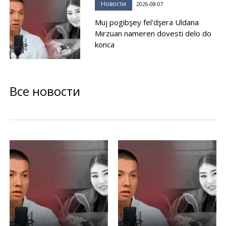
Новости
2026-08-07
Muj pogibşey fel'dşera Uldana
Mırzuan nameren dovesti delo do
konca
Все новости