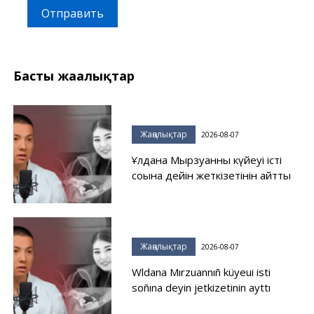
Отправить
Басты жаңалықтар
Жаңалықтар
2026-08-07
Ұлдана Мырзуанның күйеуі істі
соңына дейін жеткізетінін айтты
Жаңалықтар
2026-08-07
Wldana Mırzuannıñ küyeui isti
soñına deyin jetkizetinin ayttı