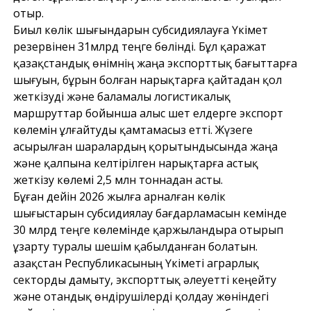
отыр.
Биыл көлік шығындарын субсидиялауға Үкімет
резервінен 31млрд теңге бөлінді. Бұл қаражат
қазақстандық өнімнің жаңа экспорттық бағыттарға
шығуын, бұрын болған нарықтарға қайтадан қол
жеткізуді және баламалы логистикалық
маршруттар бойынша алыс шет елдерге экспорт
көлемін ұлғайтуды қамтамасыз етті. Жүзеге
асырылған шаралардың қорытындысында жаңа
және қалпына келтірілген нарықтарға астық
жеткізу көлемі 2,5 млн тоннадан асты.
Бұған дейін 2026 жылға арналған көлік
шығыстарын субсидиялау бағдарламасын кемінде
30 млрд теңге көлемінде қаржыландыра отырып
ұзарту туралы шешім қабылданған болатын.
Қазақстан Республикасының Үкіметі аграрлық
секторды дамыту, экспорттық әлеуетті кеңейту
және отандық өндірушілерді қолдау жөніндегі