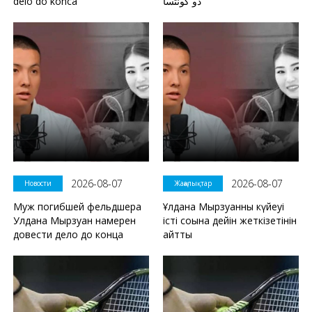
delo do konca
دو كونتسا
2026-08-07
2026-08-07
Новости
Жаңалықтар
Муж погибшей фельдшера
Ұлдана Мырзуанның күйеуі
Улдана Мырзуан намерен
істі соңына дейін жеткізетінін
довести дело до конца
айтты