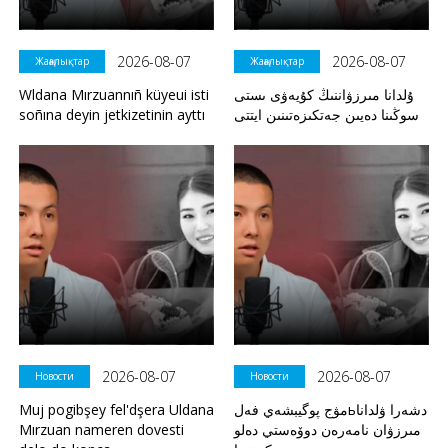
2026-08-07
2026-08-07
Жаңалықтар
Жаңалықтар
Wldana Mırzuannıñ küyeui isti
ۇلدانا مىرزۋاننىڭ كۇيەۋى ىستى
soñına deyin jetkizetinin ayttı
سوڭىنا دەيىن جەتكىزەتىنىن ايتتى
2026-08-07
2026-08-07
Новости
Новости
Muj pogibşey fel'dşera Uldana
مۋج پوگيبشەي فەلьدشەرا ۋلدانا
Mırzuan nameren dovesti
مىرزۋان نامەرەن دوۆەستي دەلو