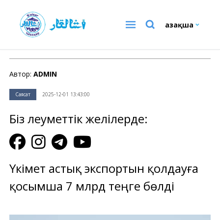
Қазақша
Саясат
Автор:
ADMIN
Саясат
2025-12-01 13:43:00
Біз әлеуметтік желілерде:
Үкімет астық экспортын қолдауға
қосымша 7 млрд теңге бөлді