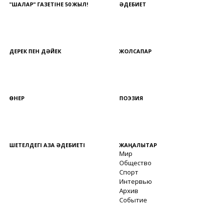
"ШАЛҚАР" ГАЗЕТІНЕ 50 ЖЫЛ!
ӘДЕБИЕТ
ДЕРЕК ПЕН ДӘЙЕК
ЖОЛСАПАР
ӨНЕР
ПОЭЗИЯ
ШЕТЕЛДЕГІ ҚАЗАҚ ӘДЕБИЕТІ
ЖАҢАЛЫҚТАР
Мир
Общество
Спорт
Интервью
Архив
Событие