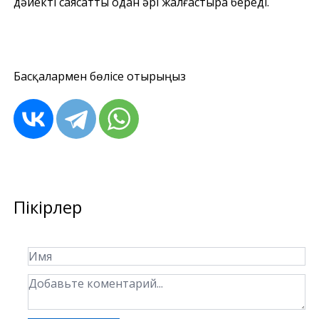
дәйекті саясатты одан әрі жалғастыра береді.
Басқалармен бөлісе отырыңыз
Пікірлер