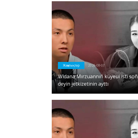
Жаңалықтар
2026-08-07
Wldana Mırzuannıñ küyeui isti soñ
deyin jetkizetinin ayttı