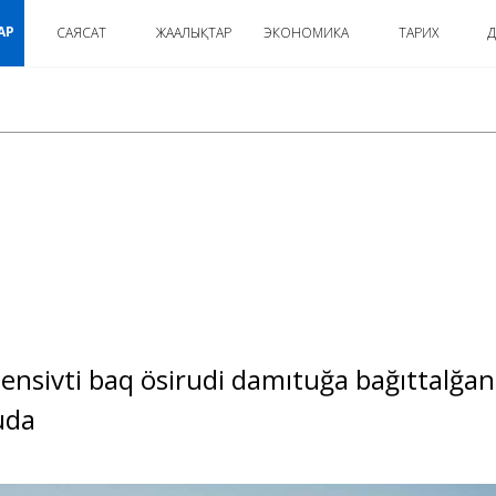
АР
САЯСАТ
ЖАҢАЛЫҚТАР
ЭКОНОМИКА
ТАРИХ
Д
:
nsivti baq ösirudi damıtuğa bağıttalğan
uda