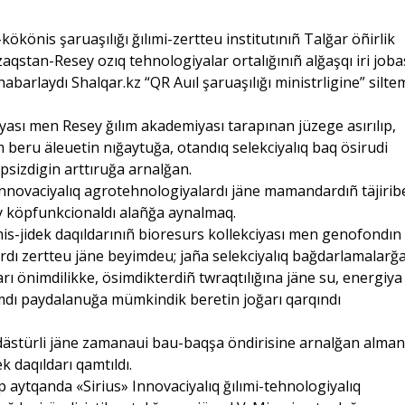
ökönis şaruaşılığı ğılımi-zertteu institutınıñ Talğar öñirlik
zaqstan-Resey ozıq tehnologiyalar ortalığınıñ alğaşqı iri joba
habarlaydı Shalqar.kz “QR Auıl şaruaşılığı ministrligine” silte
yası men Resey ğılım akademiyası tarapınan jüzege asırılıp,
im beru äleuetin nığaytuğa, otandıq selekciyalıq baq ösirudi
psizdigin arttıruğa arnalğan.
 innovaciyalıq agrotehnologiyalardı jäne mamandardıñ täjiribe
gey köpfunkcionaldı alañğa aynalmaq.
mis-jidek daqıldarınıñ bioresurs kollekciyası men genofondın
ardı zertteu jäne beyimdeu; jaña selekciyalıq bağdarlamalarğ
rı önimdilikke, ösimdikterdiñ twraqtılığına jäne su, energiya
mdı paydalanuğa mümkindik beretin joğarı qarqındı
dästürli jäne zamanaui bau-baqşa öndirisine arnalğan alman
k daqıldarı qamtıldı.
 aytqanda «Sirius» Innovaciyalıq ğılımi-tehnologiyalıq