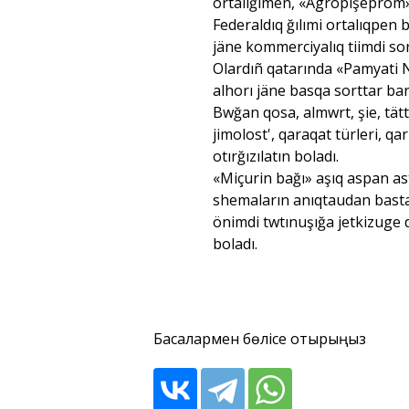
ortalığımen, «Agropişeprom» ğ
Federaldıq ğılımi ortalıqpen 
jäne kommerciyalıq tiimdi sort
Olardıñ qatarında «Pamyati 
alhorı jäne basqa sorttar bar
Bwğan qosa, almwrt, şie, tätti
jimolost', qaraqat türleri, qa
otırğızılatın boladı.
«Miçurin bağı» aşıq aspan as
shemaların anıqtaudan bastap
önimdi twtınuşığa jetkizuge d
boladı.
Басқалармен бөлісе отырыңыз