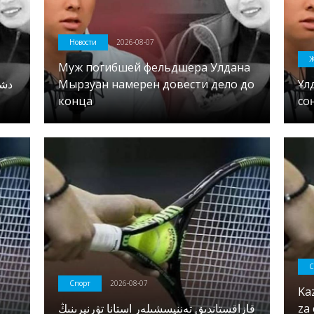
Новости
2026-08-07
Ж
Муж погибшей фельдшера Улдана
Мырзуан намерен довести дело до
Ұл
конца
со
С
Спорт
2026-08-07
Ka
قازاقستاندىق تەننيسشىلەر استانا تۋرنيرىنىڭ
za 