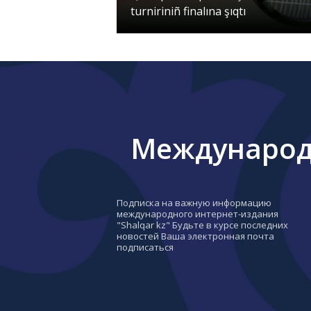
turniriniñ finalına şıqtı
Международн
Подписка на важную информацию
международного интернет-издания
"Shalqar kz" Будьте в курсе последних
новостей Ваша электронная почта
подписаться