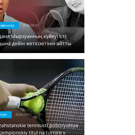
аңалықтар
2026-08-07
дана Мырзуанның күйеуі істі
ңына дейін жеткізетінін айтты
порт
2026-08-07
zahstanskie tennisistı poboryutsya
çempionskiy titul na turnire v