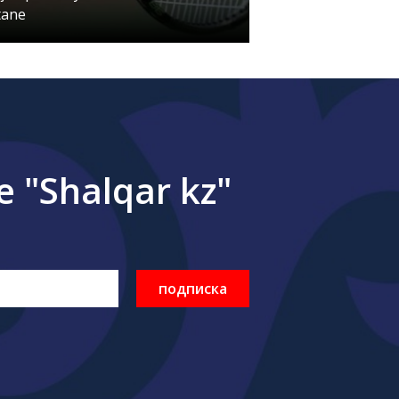
tane
"Shalqar kz"
подписка