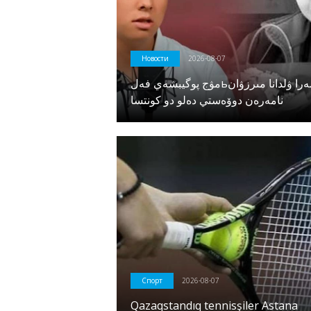
Новости
2026-08-07
مۋج پوگيبشەي فەلьدشەرا ۋلدانا مىرزۋان
نامەرەن دوۆەستي دەلو دو كونتسا
Спорт
2026-08-07
Qazaqstandıq tennisşiler Astana