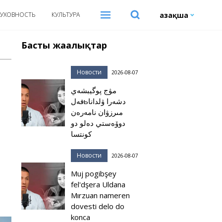
Қазақша
УХОВНОСТЬ
КУЛЬТУРА
Басты жаңалықтар
Новости
2026-08-07
مۋج پوگيبشەي
فەلьدشەرا ۋلدانا
مىرزۋان نامەرەن
دوۆەستي دەلو دو
كونتسا
Новости
2026-08-07
Muj pogibşey
fel'dşera Uldana
Mırzuan nameren
dovesti delo do
konca