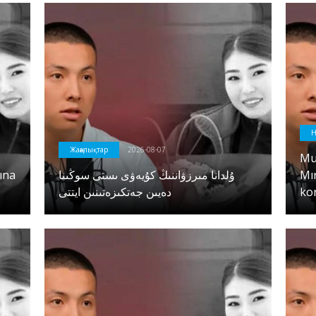
Н
Жаңалықтар
2026-08-07
Mu
ına
ۇلدانا مىرزۋاننىڭ كۇيەۋى ىستى سوڭىنا
Mı
دەيىن جەتكىزەتىنىن ايتتى
ko