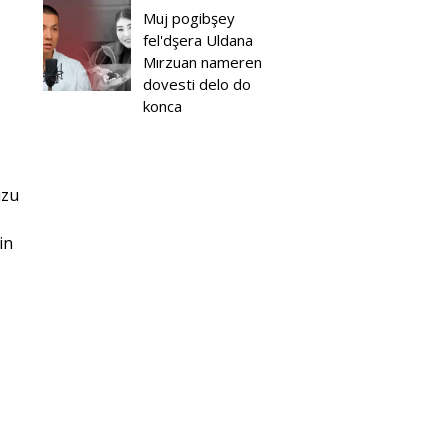
Muj pogibşey
fel'dşera Uldana
Mırzuan nameren
dovesti delo do
konca
ızu
in