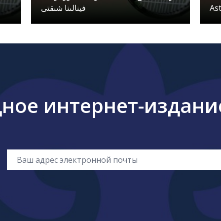
فينالىنا شىقتى
As
ое интернет-издание 