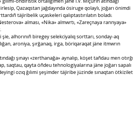
ılımi-öndiristik ortalığımen jäne I.V. Miçurin atındağı
birlesip, Qazaqstan jağdayında ösiruge qolaylı, joğarı önimdi
tardıñ täjiribelik uçaskeleri qalıptastırılatın boladı.
Nesterova» alması, «Nika» almwrtı, «Zareçnaya rannyaya»
.
 şie, alhorınıñ biregey selekciyalıq sorttarı, sonday-aq
rlığan, aroniya, şırğanaq, irga, böriqaraqat jäne itmwrın
tındağı şınayı «zerthanağa» aynalıp, köşet tañdau men otırğ
, saqtau, qayta öñdeu tehnologiyalarına jäne joğarı sapalı
eyingi ozıq ğılımi şeşimder täjiribe jüzinde sınaqtan ötkizilet