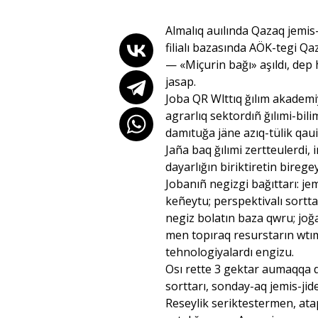
Almalıq auılında Qazaq jemis-k
filialı bazasında AÖK-tegi Qa
— «Miçurin bağı» aşıldı, dep 
jasap.
Joba QR Wlttıq ğılım akademi
agrarlıq sektordıñ ğılımi-bil
damıtuğa jäne azıq-tülik qaui
Jaña baq ğılımi zertteulerdi,
dayarlığın biriktiretin bire
Jobanıñ negizgi bağıttarı: je
keñeytu; perspektivalı sortt
negiz bolatın baza qwru; joğa
men topıraq resurstarın wtı
tehnologiyalardı engizu.
Osı rette 3 gektar aumaqqa 
sorttarı, sonday-aq jemis-jide
Reseylik seriktestermen, atap