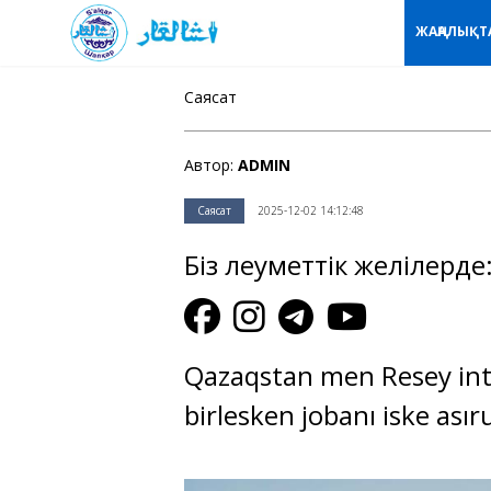
ЖАҢАЛЫҚТ
Саясат
Автор:
ADMIN
Саясат
2025-12-02 14:12:48
Біз әлеуметтік желілерде
Qazaqstan men Resey inte
birlesken jobanı iske asır