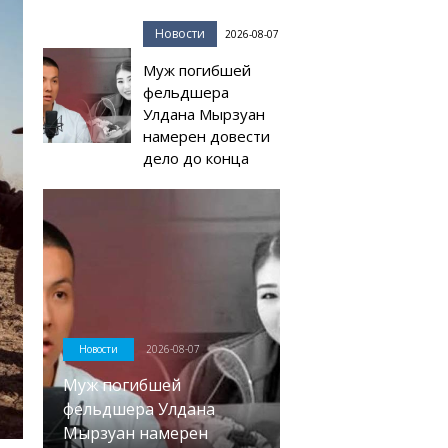
Новости
2026-08-07
Муж погибшей
фельдшера
Улдана Мырзуан
намерен довести
дело до конца
Новости
2026-08-07
Муж погибшей
фельдшера Улдана
Мырзуан намерен