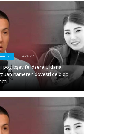
овости
2026-08-07
j pogibşey fel'dşera Uldana
rzuan nameren dovesti delo do
nca