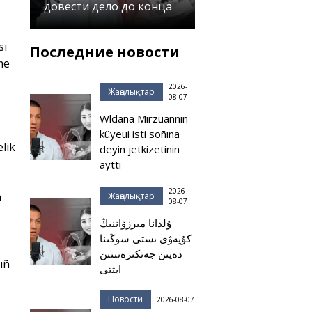
довести дело до конца
sı
Последние новости
me
2026-
Жаңалықтар
08-07
Wldana Mırzuannıñ
küyeui isti soñına
lik
deyin jetkizetinin
ayttı
2026-
a
Жаңалықтар
08-07
ۇلدانا مىرزۋاننىڭ
كۇيەۋى ىستى سوڭىنا
دەيىن جەتكىزەتىنىن
ıñ
ايتتى
Новости
2026-08-07