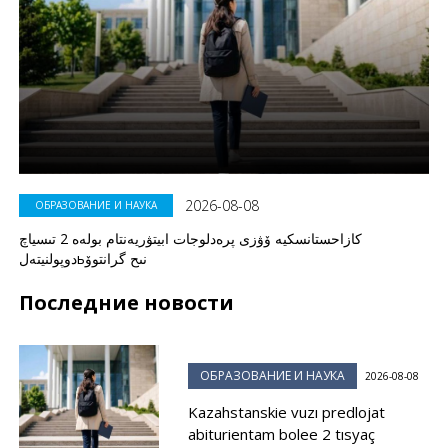
2026-08-08
ОБРАЗОВАНИЕ И НАУКА
كازاحستانسكيە ۆۋزى پرەدلوجات ابيتۋريەنتام بولەە 2 تىسياچ
دوپولنيتەلьنىح گرانتوۆ
Последние новости
ОБРАЗОВАНИЕ И НАУКА
2026-08-08
Kazahstanskie vuzı predlojat
abiturientam bolee 2 tısyaç