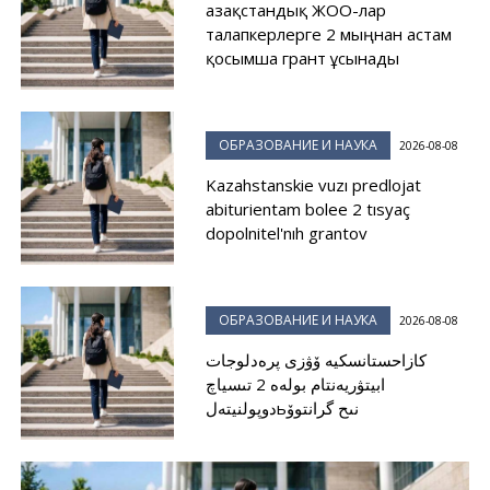
Қазақстандық ЖОО-лар
талапкерлерге 2 мыңнан астам
қосымша грант ұсынады
ОБРАЗОВАНИЕ И НАУКА
2026-08-08
Kazahstanskie vuzı predlojat
abiturientam bolee 2 tısyaç
dopolnitel'nıh grantov
ОБРАЗОВАНИЕ И НАУКА
2026-08-08
كازاحستانسكيە ۆۋزى پرەدلوجات
ابيتۋريەنتام بولەە 2 تىسياچ
دوپولنيتەلьنىح گرانتوۆ