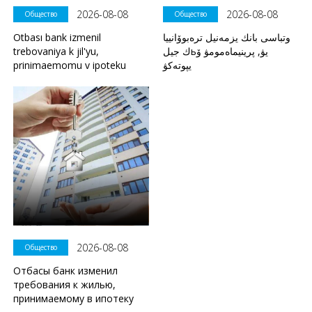
2026-08-08
2026-08-08
Общество
Общество
Otbası bank izmenil
وتباسى بانك يزمەنيل ترەبوۆانييا
trebovaniya k jil'yu,
ك جيلьيۋ, پرينيماەمومۋ ۆ
prinimaemomu v ipoteku
يپوتەكۋ
2026-08-08
Общество
Отбасы банк изменил
требования к жилью,
принимаемому в ипотеку