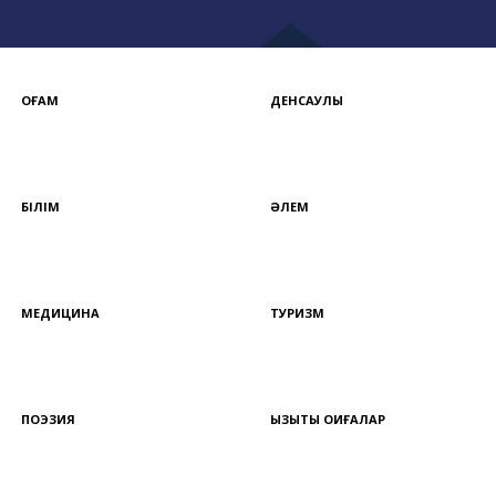
ҚОҒАМ
ДЕНСАУЛЫҚ
БІЛІМ
ӘЛЕМ
МЕДИЦИНА
ТУРИЗМ
ПОЭЗИЯ
ҚЫЗЫҚТЫ ОҚИҒАЛАР