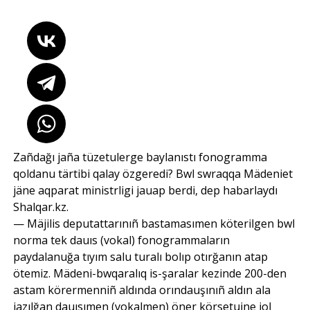
Zañdağı jaña tüzetulerge baylanıstı fonogramma
qoldanu tärtibi qalay özgeredi? Bwl swraqqa Mädeniet
jäne aqparat ministrligi jauap berdi, dep habarlaydı
Shalqar.kz.
— Mäjilis deputattarınıñ bastamasımen köterilgen bwl
norma tek dauıs (vokal) fonogrammaların
paydalanuğa tıyım salu turalı bolıp otırğanın atap
ötemiz. Mädeni-bwqaralıq is-şaralar kezinde 200-den
astam körermenniñ aldında orındauşınıñ aldın ala
jazılğan dauısımen (vokalmen) öner körsetuine jol