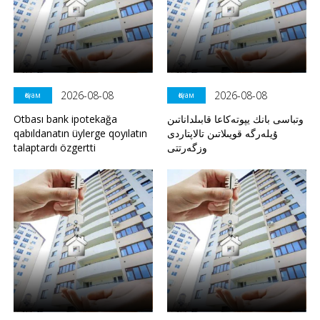
2026-08-08
2026-08-08
Қоғам
Қоғам
Otbası bank ipotekağa
وتباسى بانك يپوتەكاعا قابىلداناتىن
qabıldanatın üylerge qoyılatın
ۇيلەرگە قويىلاتىن تالاپتاردى
talaptardı özgertti
وزگەرتتى