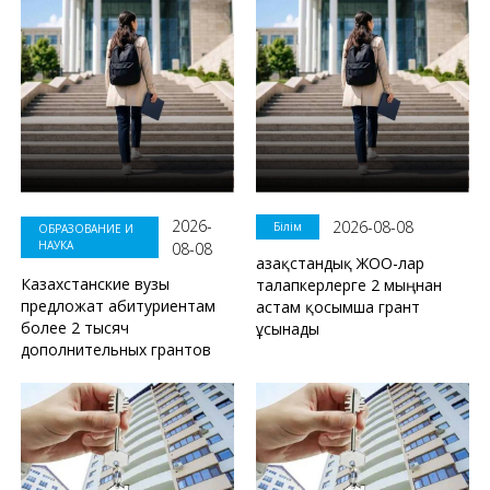
2026-
2026-08-08
Білім
ОБРАЗОВАНИЕ И
НАУКА
08-08
Қазақстандық ЖОО-лар
Казахстанские вузы
талапкерлерге 2 мыңнан
предложат абитуриентам
астам қосымша грант
более 2 тысяч
ұсынады
дополнительных грантов