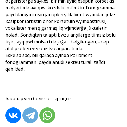
özgeristerge säykes, bir mıñ aylıq eseptik körsetkiş
mölşerinde ayıppwl közdelui mümkin. Fonogramma
paydalanğanı üşin jauapkerşilik Ivent-wyımdar, jeke
käsipker (ärtistiñ öner körsetuin wyımdastıruşı),
vokalister men şığarmaşılıq wjımdarğa jükteletin
boladı. Sondıqtan talaptı bwzu änşilerge tiimsiz bolu
üşin, ayıppwl mölşeri de joğarı belgilengen, - dep
atalıp ötken vedomstvo aqparatında.
Eske salsaq, biıl qaraşa ayında Parlament
fonogrammanı paydalanudı şekteu turalı zañdı
qabıldadı.
Басқалармен бөлісе отырыңыз