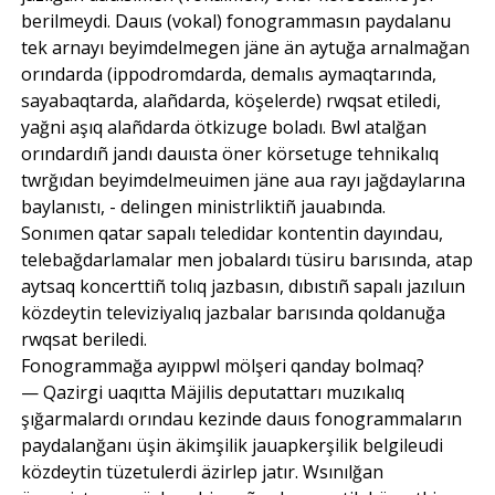
berilmeydi. Dauıs (vokal) fonogrammasın paydalanu
tek arnayı beyimdelmegen jäne än aytuğa arnalmağan
orındarda (ippodromdarda, demalıs aymaqtarında,
sayabaqtarda, alañdarda, köşelerde) rwqsat etiledi,
yağni aşıq alañdarda ötkizuge boladı. Bwl atalğan
orındardıñ jandı dauısta öner körsetuge tehnikalıq
twrğıdan beyimdelmeuimen jäne aua rayı jağdaylarına
baylanıstı, - delingen ministrliktiñ jauabında.
Sonımen qatar sapalı teledidar kontentin dayındau,
telebağdarlamalar men jobalardı tüsiru barısında, atap
aytsaq koncerttiñ tolıq jazbasın, dıbıstıñ sapalı jazıluın
közdeytin televiziyalıq jazbalar barısında qoldanuğa
rwqsat beriledi.
Fonogrammağa ayıppwl mölşeri qanday bolmaq?
— Qazirgi uaqıtta Mäjilis deputattarı muzıkalıq
şığarmalardı orındau kezinde dauıs fonogrammaların
paydalanğanı üşin äkimşilik jauapkerşilik belgileudi
közdeytin tüzetulerdi äzirlep jatır. Wsınılğan