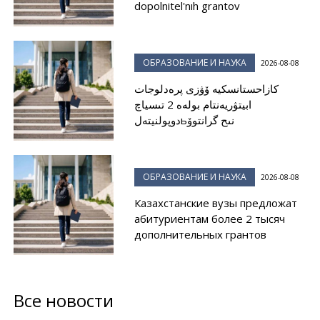
dopolnitel'nıh grantov
ОБРАЗОВАНИЕ И НАУКА
2026-08-08
كازاحستانسكيە ۆۋزى پرەدلوجات
ابيتۋريەنتام بولەە 2 تىسياچ
دوپولنيتەلьنىح گرانتوۆ
ОБРАЗОВАНИЕ И НАУКА
2026-08-08
Казахстанские вузы предложат
абитуриентам более 2 тысяч
дополнительных грантов
Все новости