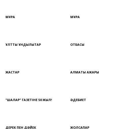
МҰРА
МҰРА
ҰЛТТЫҚ ҚҰНДЫЛЫҚТАР
ОТБАСЫ
ЖАСТАР
АЛМАТЫ АЖАРЫ
"ШАЛҚАР" ГАЗЕТІНЕ 50 ЖЫЛ!
ӘДЕБИЕТ
ДЕРЕК ПЕН ДӘЙЕК
ЖОЛСАПАР