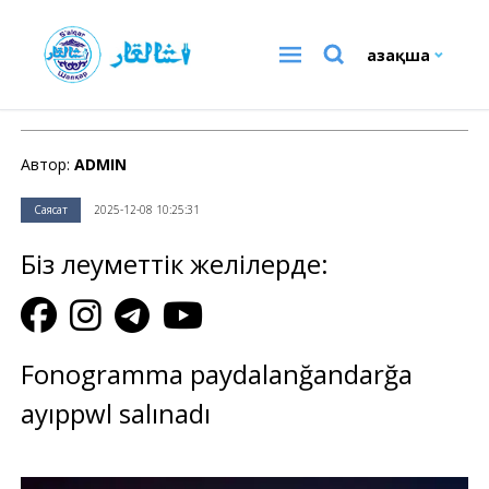
Қазақша
Саясат
Автор:
ADMIN
Саясат
2025-12-08 10:25:31
Біз әлеуметтік желілерде:
Fonogramma paydalanğandarğa
ayıppwl salınadı