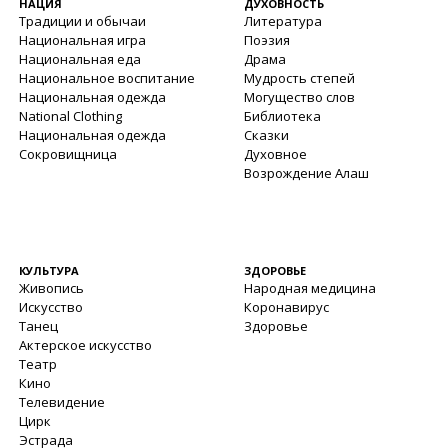
НАЦИЯ
ДУХОВНОСТЬ
Традиции и обычаи
Литература
Национальная игра
Поэзия
Национальная еда
Драма
Национальное воспитание
Мудрость степей
Национальная одежда
Могущество слов
National Clothing
Библиотека
Национальная одежда
Сказки
Сокровищница
Духовное
Возрождение Алаш
КУЛЬТУРА
ЗДОРОВЬЕ
Живопись
Народная медицина
Искусство
Коронавирус
Танец
Здоровье
Актерское искусство
Театр
Кино
Телевидение
Цирк
Эстрада