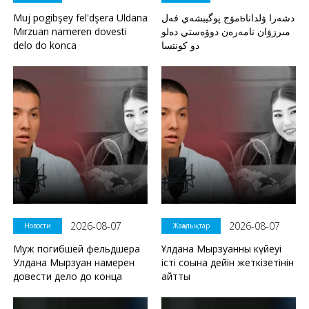
Muj pogibşey fel'dşera Uldana
مۋج پوگيبشەي فەلьدشەرا ۋلدانا
Mırzuan nameren dovesti
مىرزۋان نامەرەن دوۆەستي دەلو
delo do konca
دو كونتسا
2026-08-07
2026-08-07
Новости
Жаңалықтар
Муж погибшей фельдшера
Ұлдана Мырзуанның күйеуі
Улдана Мырзуан намерен
істі соңына дейін жеткізетінін
довести дело до конца
айтты