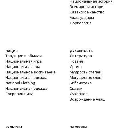
Национальная история
Всемирная история
Казахское ханство
Алаш улдары
Тюркология
НАЦИЯ
ДУХОВНОСТЬ
Традиции и обычаи
Литература
Национальная игра
Поэзия
Национальная еда
Драма
Национальное воспитание
Мудрость степей
Национальная одежда
Могущество слов
National Clothing
Библиотека
Национальная одежда
Сказки
Сокровищница
Духовное
Возрождение Алаш
КУЛЬТУРА
ЗДОРОВЬЕ