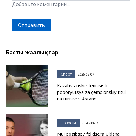
Отправить
Басты жаңалықтар
Спорт
2026-08-07
Kazahstanskie tennisistı
poboryutsya za çempionskiy titul
na turnire v Astane
Новости
2026-08-07
Muj pogibşey fel'dşera Uldana