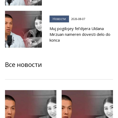
Новости
2026-08-07
Muj pogibşey fel'dşera Uldana
Mırzuan nameren dovesti delo do
konca
Все новости