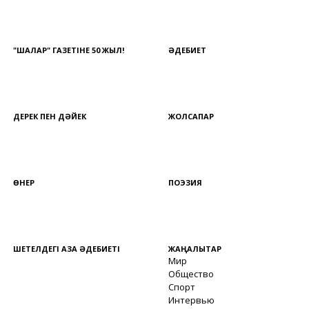
"ШАЛҚАР" ГАЗЕТІНЕ 50 ЖЫЛ!
ӘДЕБИЕТ
ДЕРЕК ПЕН ДӘЙЕК
ЖОЛСАПАР
ӨНЕР
ПОЭЗИЯ
ШЕТЕЛДЕГІ ҚАЗАҚ ӘДЕБИЕТІ
ЖАҢАЛЫҚТАР
Мир
Общество
Спорт
Интервью