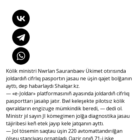
Kölik ministri Nwrlan Sauranbaev Ükimet otırısında
joldardıñ cifrlıq pasportın jasau ne üşin qajet bolğanın
ayttı, dep habarlaydı Shalqar.kz.
— «e-Joldar» platformasınıñ ayasında joldardıñ cifrlıq
pasporttarı jasalıp jatır. Bwl keleşekte pilotsız kölik
qwraldarın engizuge mümkindik beredi, — dedi ol.
Ministr jıl sayın JI kömegimen jolğa diagnostika jasau
täjiribesi keñ etek jayıp kele jatqanın ayttı.
— Jol tösemin saqtau üşin 220 avtomattandırılğan
ölşeu stanciyası ornatıladı. Qazir onıñ 71-i iske