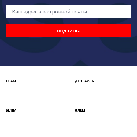
подписка
ҚОҒАМ
ДЕНСАУЛЫҚ
БІЛІМ
ӘЛЕМ