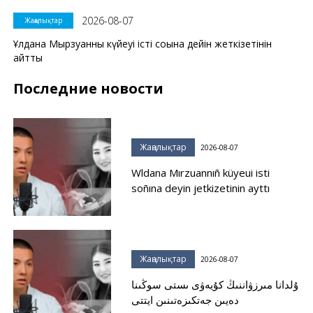
2026-08-07
Жаңалықтар
Ұлдана Мырзуанның күйеуі істі соңына дейін жеткізетінін
айтты
Последние новости
Жаңалықтар
2026-08-07
Wldana Mırzuannıñ küyeui isti
soñına deyin jetkizetinin ayttı
Жаңалықтар
2026-08-07
ۇلدانا مىرزۋاننىڭ كۇيەۋى ىستى سوڭىنا
دەيىن جەتكىزەتىنىن ايتتى