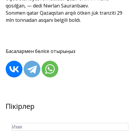
qosılğan, — dedi Nwrlan Sauranbaev.
Sonımen qatar Qazaqstan arqılı ötken jük tranziti 29
mln tonnadan asqanı belgili boldı.
Басқалармен бөлісе отырыңыз
Пікірлер