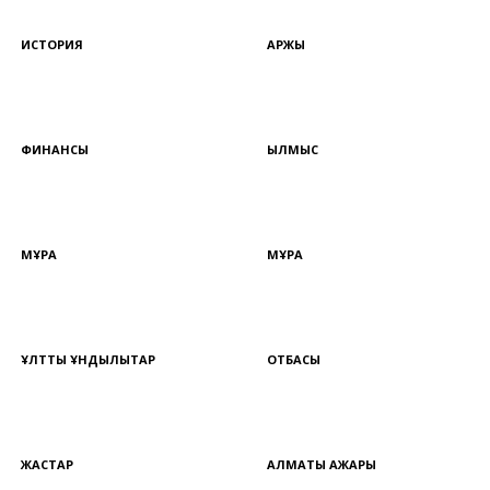
ИСТОРИЯ
ҚАРЖЫ
ФИНАНСЫ
ҚЫЛМЫС
МҰРА
МҰРА
ҰЛТТЫҚ ҚҰНДЫЛЫҚТАР
ОТБАСЫ
ЖАСТАР
АЛМАТЫ АЖАРЫ