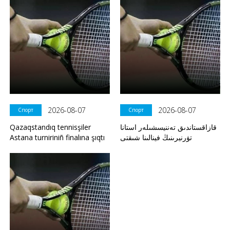
2026-08-07
2026-08-07
Спорт
Спорт
Qazaqstandıq tennisşiler
قازاقستاندىق تەننيسشىلەر استانا
Astana turniriniñ finalına şıqtı
تۋرنيرىنىڭ فينالىنا شىقتى