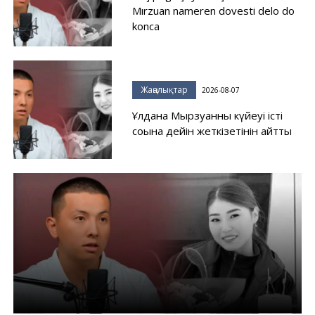
Mırzuan nameren dovesti delo do
konca
Жаңалықтар
2026-08-07
Ұлдана Мырзуанның күйеуі істі
соңына дейін жеткізетінін айтты