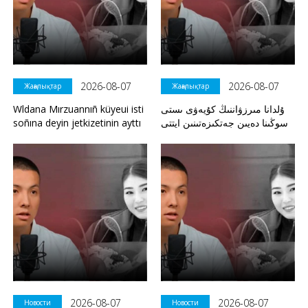
2026-08-07
2026-08-07
Жаңалықтар
Жаңалықтар
Wldana Mırzuannıñ küyeui isti
ۇلدانا مىرزۋاننىڭ كۇيەۋى ىستى
soñına deyin jetkizetinin ayttı
سوڭىنا دەيىن جەتكىزەتىنىن ايتتى
2026-08-07
2026-08-07
Новости
Новости