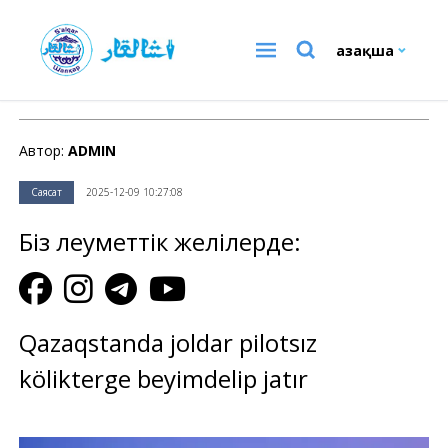
Қазақша
Саясат
Автор:
ADMIN
Саясат
2025-12-09 10:27:08
Біз әлеуметтік желілерде:
Qazaqstanda joldar pilotsız
kölikterge beyimdelip jatır