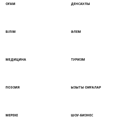
ҚОҒАМ
ДЕНСАУЛЫҚ
БІЛІМ
ӘЛЕМ
МЕДИЦИНА
ТУРИЗМ
ПОЭЗИЯ
ҚЫЗЫҚТЫ ОҚИҒАЛАР
МЕРЕКЕ
ШОУ-БИЗНЕС