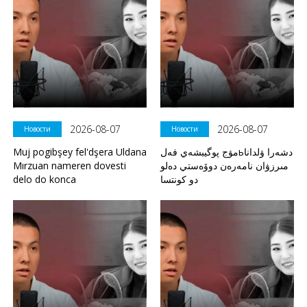
2026-08-07
2026-08-07
Новости
Новости
Muj pogibşey fel'dşera Uldana
مۋج پوگيبشەي فەلьدشەرا ۋلدانا
Mırzuan nameren dovesti
مىرزۋان نامەرەن دوۆەستي دەلو
delo do konca
دو كونتسا