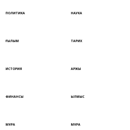
ПОЛИТИКА
НАУКА
ҒЫЛЫМ
ТАРИХ
ИСТОРИЯ
ҚАРЖЫ
ФИНАНСЫ
ҚЫЛМЫС
МҰРА
МҰРА