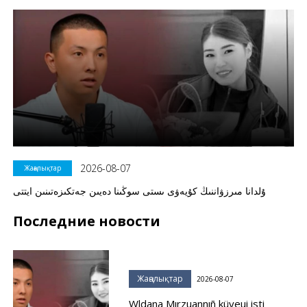
2026-08-07
Жаңалықтар
ۇلدانا مىرزۋاننىڭ كۇيەۋى ىستى سوڭىنا دەيىن جەتكىزەتىنىن ايتتى
Последние новости
Жаңалықтар
2026-08-07
Wldana Mırzuannıñ küyeui isti