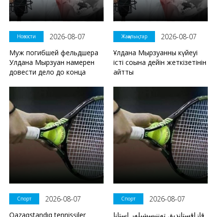
2026-08-07
2026-08-07
Новости
Жаңалықтар
Муж погибшей фельдшера
Ұлдана Мырзуанның күйеуі
Улдана Мырзуан намерен
істі соңына дейін жеткізетінін
довести дело до конца
айтты
2026-08-07
2026-08-07
Спорт
Спорт
Qazaqstandıq tennisşiler
قازاقستاندىق تەننيسشىلەر استانا