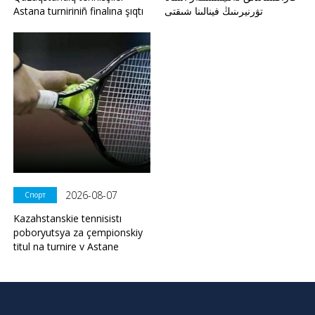
Astana turniriniñ finalına şıqtı
تۋرنيرىنىڭ فينالىنا شىقتى
2026-08-07
Спорт
Kazahstanskie tennisistı
poboryutsya za çempionskiy
titul na turnire v Astane