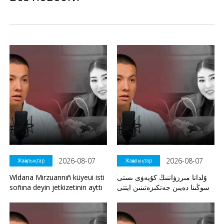
2026-08-07
2026-08-07
Жаңалықтар
Жаңалықтар
Wldana Mırzuannıñ küyeui isti
ۇلدانا مىرزۋاننىڭ كۇيەۋى ىستى
soñına deyin jetkizetinin ayttı
سوڭىنا دەيىن جەتكىزەتىنىن ايتتى