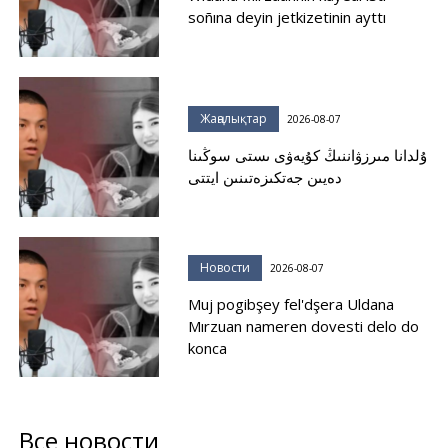
soñına deyin jetkizetinin ayttı
Жаңалықтар
2026-08-07
ۇلدانا مىرزۋاننىڭ كۇيەۋى ىستى سوڭىنا
دەيىن جەتكىزەتىنىن ايتتى
Новости
2026-08-07
Muj pogibşey fel'dşera Uldana
Mırzuan nameren dovesti delo do
konca
Все новости