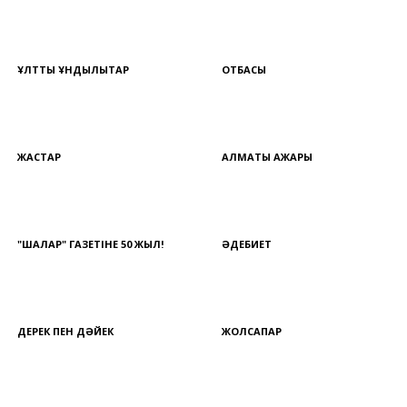
ҰЛТТЫҚ ҚҰНДЫЛЫҚТАР
ОТБАСЫ
ЖАСТАР
АЛМАТЫ АЖАРЫ
"ШАЛҚАР" ГАЗЕТІНЕ 50 ЖЫЛ!
ӘДЕБИЕТ
ДЕРЕК ПЕН ДӘЙЕК
ЖОЛСАПАР