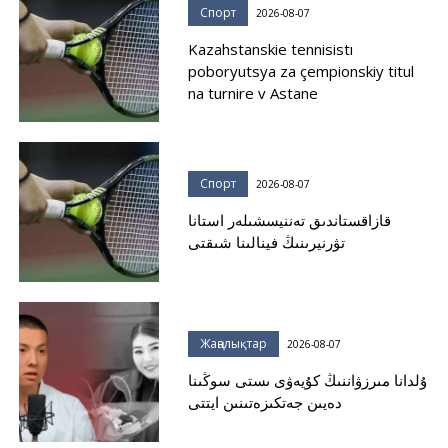
Спорт
2026-08-07
Kazahstanskie tennisistı
poboryutsya za çempionskiy titul
na turnire v Astane
Спорт
2026-08-07
قازاقستاندىق تەننيسشىلەر استانا
تۋرنيرىنىڭ فينالىنا شىقتى
Жаңалықтар
2026-08-07
ۇلدانا مىرزۋاننىڭ كۇيەۋى ىستى سوڭىنا
دەيىن جەتكىزەتىنىن ايتتى