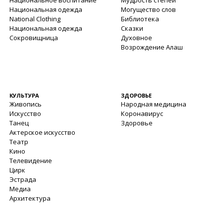
Национальное воспитание
Мудрость степей
Национальная одежда
Могущество слов
National Clothing
Библиотека
Национальная одежда
Сказки
Сокровищница
Духовное
Возрождение Алаш
КУЛЬТУРА
ЗДОРОВЬЕ
Живопись
Народная медицина
Искусство
Коронавирус
Танец
Здоровье
Актерское искусство
Театр
Кино
Телевидение
Цирк
Эстрада
Медиа
Архитектура