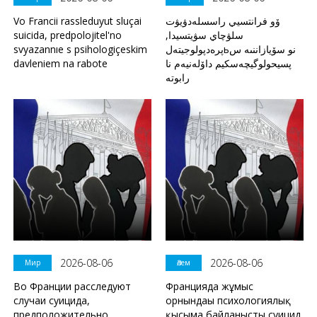
Vo Francii rassleduyut sluçai
ۆو فرانتسيي راسسلەدۋيۋت
suicida, predpolojitel'no
سلۋچاي سۋيتسيدا,
svyazannıe s psihologiçeskim
پرەدپولوجيتەلьنو سۆيازاننىە س
davleniem na rabote
پسيحولوگيچەسكيم داۆلەنيەم نا
رابوتە
2026-08-06
2026-08-06
Мир
Әлем
Во Франции расследуют
Францияда жұмыс
случаи суицида,
орнындағы психологиялық
предположительно
қысымға байланысты суицид