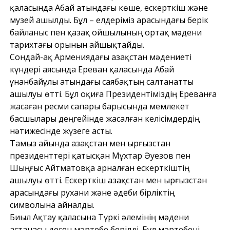
қаласында Абай атындағы көше, ескерткіш және
музей ашылды. Бұл – елдеріміз арасындағы берік
байланыс пен қазақ ойшылының ортақ мәдени
тарихтағы орынын айшықтайды.
Сондай-ақ Армениядағы Қазақстан мәдениеті
күндері аясында Ереван қаласында Абай
Құнанбайұлы атындағы саябақтың салтанатты
ашылуы өтті. Бұл оқиға Президентіміздің Ереванға
жасаған ресми сапары барысында мемлекет
басшылары деңгейінде жасалған келісімдердің
нәтижесінде жүзеге асты.
Тамыз айында Қазақстан мен Қырғызстан
президенттері қатысқан Мұхтар Әуезов пен
Шыңғыс Айтматовқа арналған ескерткіштің
ашылуы өтті. Ескерткіш Қазақстан мен Қырғызстан
арасындағы рухани және әдеби бірліктің
символына айналды.
Биыл Ақтау қаласына Түркі әлемінің мәдени
астанасы деген мәртебе берілді. Бұл мәртебені