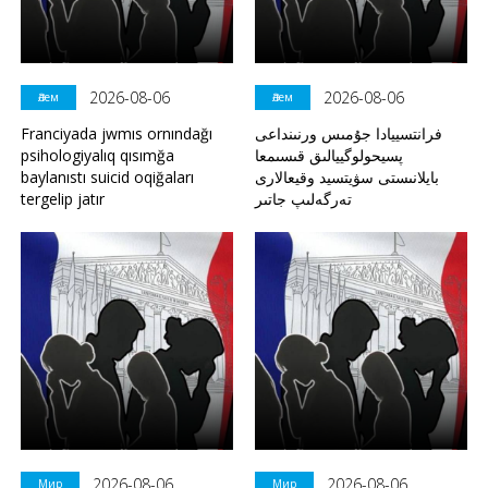
2026-08-06
2026-08-06
Әлем
Әлем
Franciyada jwmıs ornındağı
فرانتسييادا جۇمىس ورنىنداعى
psihologiyalıq qısımğa
پسيحولوگييالىق قىسىمعا
baylanıstı suicid oqiğaları
بايلانىستى سۋيتسيد وقيعالارى
tergelip jatır
تەرگەلىپ جاتىر
2026-08-06
2026-08-06
Мир
Мир