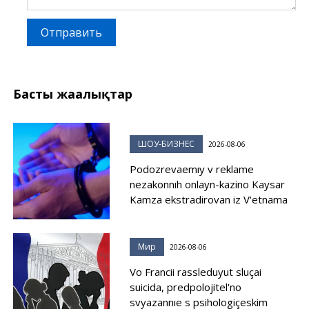
Отправить
Басты жаңалықтар
ШОУ-БИЗНЕС
2026-08-06
Podozrevaemıy v reklame
nezakonnıh onlayn-kazino Kaysar
Kamza ekstradirovan iz V'etnama
Мир
2026-08-06
Vo Francii rassleduyut sluçai
suicida, predpolojitel'no
svyazannıe s psihologiçeskim