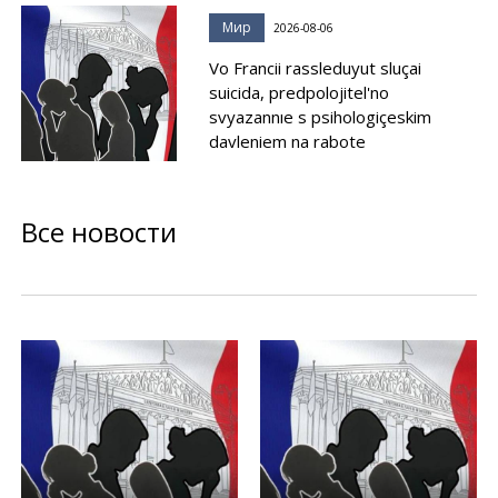
Мир
2026-08-06
Vo Francii rassleduyut sluçai
suicida, predpolojitel'no
svyazannıe s psihologiçeskim
davleniem na rabote
Все новости