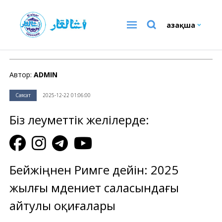
Қазақша
Саясат
Автор:
ADMIN
Саясат
2025-12-22 01:06:00
Біз әлеуметтік желілерде:
Бейжіңнен Римге дейін: 2025
жылғы мәдениет саласындағы
айтулы оқиғалары