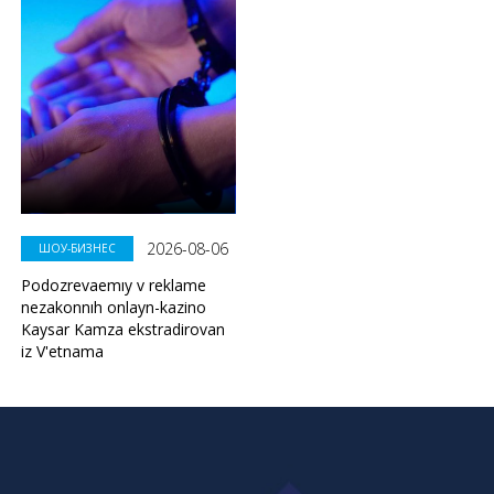
2026-08-06
ШОУ-БИЗНЕС
Podozrevaemıy v reklame
nezakonnıh onlayn-kazino
Kaysar Kamza ekstradirovan
iz V'etnama