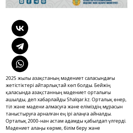
2025 жылы Қазақстаның мәдениет саласындағы
жетістіктері айтарлықтай көп болды. Бейжің
қаласында Қазақстанның мәдениет орталығы
ашылды, деп хабарлайды Shalqar.kz. Орталық өнер,
тіл және мәдени алмасуға және еліміздің мұрасын
таныстыруға арналған ең ірі алаңға айналды.
Орталық 2000-нан астам адамды қабылдап үлгерді.
Мәдениет алаңы көрме, білім беру және