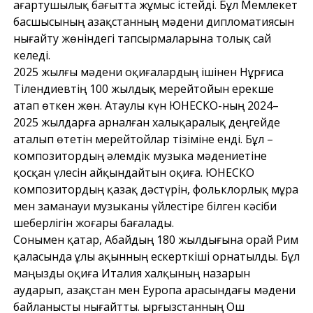
ағартушылық бағытта жұмыс істейді. Бұл Мемлекет
басшысының Қазақстанның мәдени дипломатиясын
нығайту жөніндегі тапсырмаларына толық сай
келеді.
2025 жылғы мәдени оқиғалардың ішінен Нұрғиса
Тілендиевтің 100 жылдық мерейтойын ерекше
атап өткен жөн. Атаулы күн ЮНЕСКО-ның 2024–
2025 жылдарға арналған халықаралық деңгейде
аталып өтетін мерейтойлар тізіміне енді. Бұл –
композитордың әлемдік музыка мәдениетіне
қосқан үлесін айқындайтын оқиға. ЮНЕСКО
композитордың қазақ дәстүрін, фольклорлық мұра
мен заманауи музыканы үйлестіре білген кәсіби
шеберлігін жоғары бағалады.
Сонымен қатар, Абайдың 180 жылдығына орай Рим
қаласында ұлы ақынның ескерткіші орнатылды. Бұл
маңызды оқиға Италия халқының назарын
аударып, Қазақстан мен Еуропа арасындағы мәдени
байланысты нығайтты. Қырғызстанның Ош