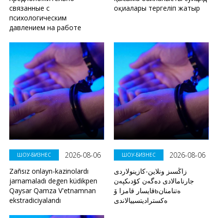
связанные с
оқиғалары тергеліп жатыр
психологическим
давлением на работе
2026-08-06
2026-08-06
ШОУ-БИЗНЕС
ШОУ-БИЗНЕС
Zañsız onlayn-kazinolardı
زاڭسىز ونلاين-كازينولاردى
jarnamaladı degen küdikpen
جارنامالادى دەگەن كۇدىكپەن
Qaysar Qamza V'etnamnan
قايسار قامزا ۆьەتنامنان
ekstradiciyalandı
ەكستراديتسييالاندى