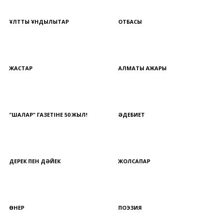
ҰЛТТЫҚ ҚҰНДЫЛЫҚТАР
ОТБАСЫ
ЖАСТАР
АЛМАТЫ АЖАРЫ
"ШАЛҚАР" ГАЗЕТІНЕ 50 ЖЫЛ!
ӘДЕБИЕТ
ДЕРЕК ПЕН ДӘЙЕК
ЖОЛСАПАР
ӨНЕР
ПОЭЗИЯ