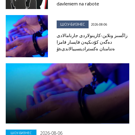
davleniem na rabote
ШОУ-БИЗНЕС
2026-08-06
زاڭسىز ونلاين-كازينولاردى جارنامالادى
دەگەن كۇدىكپەن قايسار قامزا
ۆьەتنامنان ەكستراديتسييالاندى
2026-08-06
ШОУ-БИЗНЕС