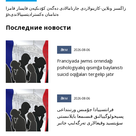
زاڭسىز ونلاين-كازينولاردى جارنامالادى دەگەن كۇدىكپەن قايسار قامزا
ۆьەتنامنان ەكستراديتسييالاندى
Последние новости
Әлем
2026-08-06
Franciyada jwmıs ornındağı
psihologiyalıq qısımğa baylanıstı
suicid oqiğaları tergelip jatır
Әлем
2026-08-06
فرانتسييادا جۇمىس ورنىنداعى
پسيحولوگييالىق قىسىمعا بايلانىستى
سۋيتسيد وقيعالارى تەرگەلىپ جاتىر