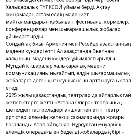
Халықаралық ТҮРКСОЙ ұйымы берді. Ақтау
жиырмадан астам елдің мәдениет
майталмандарын қабылдап, фестиваль, көрмелер,
конференциялар мен шығармашылық жобалар
ұйымдастырды.
Сондай-ақ биыл Армения мен Ресейде Қазақстанның
мәдени күндері өтті. Ал Қазақстанда Вьетнам
халқының мәдени күндері ұйымдастырылды.
Мұндай іс-шаралар халықаралық мәдени
коммуникацияны нығайтып, елдің шығармашылық
жобаларға деген қызығушылығын арттыруға ықпал
етеді.
2025 жылы қазақстандық театрлар да айтарлықтай
жетістіктерге жетті. «Астана Опера» театрының
шетелдегі гастрольдері аншлагпен өтіп, театр
әртістері әлемнің жетекші сахналарында жоғары
бағаланды. Атап айтқанда, Нұрсұлтан Әнуарбек
әлемдік операдағы ең беделді жобалардың бірі –