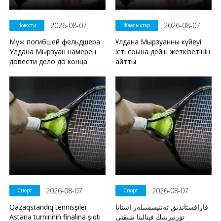
2026-08-07
2026-08-07
Новости
Жаңалықтар
Муж погибшей фельдшера
Ұлдана Мырзуанның күйеуі
Улдана Мырзуан намерен
істі соңына дейін жеткізетінін
довести дело до конца
айтты
2026-08-07
2026-08-07
Спорт
Спорт
Qazaqstandıq tennisşiler
قازاقستاندىق تەننيسشىلەر استانا
Astana turniriniñ finalına şıqtı
تۋرنيرىنىڭ فينالىنا شىقتى