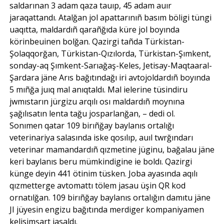
saldarınan 3 adam qaza tauıp, 45 adam auır
jaraqattandı. Atalğan jol apattarınıñ basım böligi tüngi
uaqıtta, maldardıñ qarañğıda küre jol boyında
körinbeuinen bolğan. Qazirgi tañda Türkistan-
Şolaqqorğan, Türkistan-Qızılorda, Türkistan-Şımkent,
sonday-aq Şımkent-Sarıağaş-Keles, Jetisay-Maqtaaral-
Şardara jäne Arıs bağıtındağı iri avtojoldardıñ boyında
5 mıñğa juıq mal anıqtaldı. Mal ielerine tüsindiru
jwmıstarın jürgizu arqılı osı maldardıñ moynına
şağılısatın lenta tağu josparlanğan, – dedi ol.
Sonımen qatar 109 birıñğay baylanıs ortalığı
veterinariya salasında iske qosılıp, auıl twrğındarı
veterinar mamandardıñ qızmetine jüginu, bağalau jäne
keri baylanıs beru mümkindigine ie boldı. Qazirgi
künge deyin 441 ötinim tüsken. Joba ayasında aqılı
qızmetterge avtomattı tölem jasau üşin QR kod
ornatılğan. 109 birıñğay baylanıs ortalığın damıtu jäne
JI jüyesin engizu bağıtında merdiger kompaniyamen
kelisimşart jasaldı.