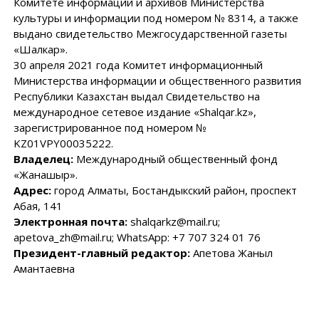
Комитете информации и архивов Министерства
культуры и информации под номером № 8314, а также
выдано свидетельство Межгосударственной газеты
«Шалкар».
30 апреля 2021 года Комитет информационный
Министерства информации и общественного развития
Республики Казахстан выдал Свидетельство на
международное сетевое издание «Shalqar.kz»,
зарегистрированное под номером №
KZ01VPY00035222.
Владелец:
Международный общественный фонд
«Жанашыр».
Адрес:
город Алматы, Бостандыкский район, проспект
Абая, 141
Электронная почта:
shalqarkz@mail.ru;
apetova_zh@mail.ru; WhatsApp: +7 707 324 01 76
Президент-главный редактор:
Апетова Жаныл
Амантаевна