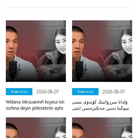
2026-08-07
2026-08-07
Жаңалықтар
Жаңалықтар
Wldana Mırzuannıñ küyeui isti
ۇلدانا مىرزۋاننىڭ كۇيەۋى ىستى
soñına deyin jetkizetinin ayttı
سوڭىنا دەيىن جەتكىزەتىنىن ايتتى