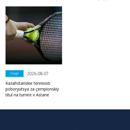
2026-08-07
Спорт
Kazahstanskie tennisistı
poboryutsya za çempionskiy
titul na turnire v Astane