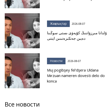
Жаңалықтар
2026-08-07
ۇلدانا مىرزۋاننىڭ كۇيەۋى ىستى سوڭىنا
دەيىن جەتكىزەتىنىن ايتتى
Новости
2026-08-07
Muj pogibşey fel'dşera Uldana
Mırzuan nameren dovesti delo do
konca
Все новости