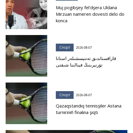
Muj pogibşey fel'dşera Uldana
Mırzuan nameren dovesti delo do
konca
Спорт
2026-08-07
قازاقستاندىق تەننيسشىلەر استانا
تۋرنيرىنىڭ فينالىنا شىقتى
Спорт
2026-08-07
Qazaqstandıq tennisşiler Astana
turniriniñ finalına şıqtı