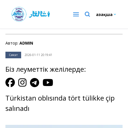
Қазақша
Саясат
Автор:
ADMIN
Саясат
2026-01-11 20:19:41
Біз әлеуметтік желілерде:
Türkistan oblısında tört tülikke çip
salınadı