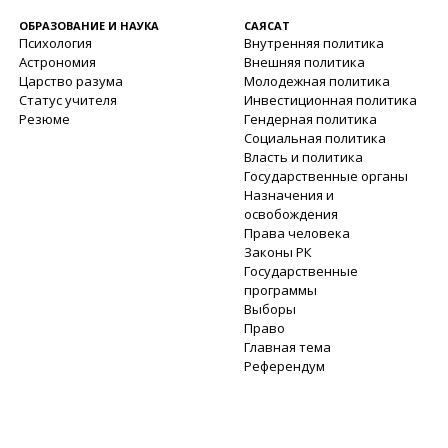
ОБРАЗОВАНИЕ И НАУКА
САЯСАТ
Психология
Внутренняя политика
Астрономия
Внешняя политика
Царство разума
Молодежная политика
Статус учителя
Инвестиционная политика
Резюме
Гендерная политика
Социальная политика
Власть и политика
Государственные органы
Назначения и
освобождения
Права человека
Законы РК
Государственные
программы
Выборы
Право
Главная тема
Референдум