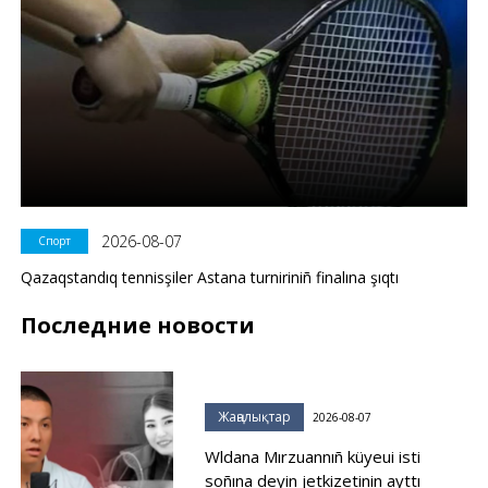
2026-08-07
Спорт
Qazaqstandıq tennisşiler Astana turniriniñ finalına şıqtı
Последние новости
Жаңалықтар
2026-08-07
Wldana Mırzuannıñ küyeui isti
soñına deyin jetkizetinin ayttı