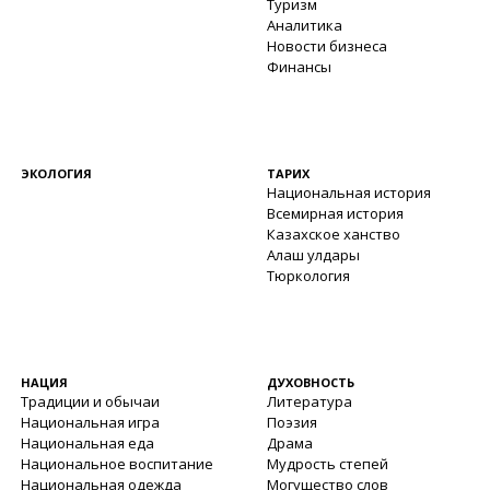
Туризм
Аналитика
Новости бизнеса
Финансы
ЭКОЛОГИЯ
ТАРИХ
Национальная история
Всемирная история
Казахское ханство
Алаш улдары
Тюркология
НАЦИЯ
ДУХОВНОСТЬ
Традиции и обычаи
Литература
Национальная игра
Поэзия
Национальная еда
Драма
Национальное воспитание
Мудрость степей
Национальная одежда
Могущество слов