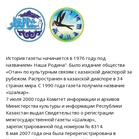
История газеты начинается в 1976 году под
названием» Наша Родина". Было издание общества
«Отан» по культурным связям с казахской диаспорой за
рубежом. Распространен в казахской диаспоре в 34
странах мира. С 1990 года газета получила название
«Шалкар».
7 июля 2000 года Комитет информации и архивов
Министерства культуры и информации Республики
Казахстан выдал Свидетельство о регистрации
межгосударственной газеты «Шалкар»,
зарегистрированной под номером № 8314.
8 мая 2007 года она была перерегистрирована в