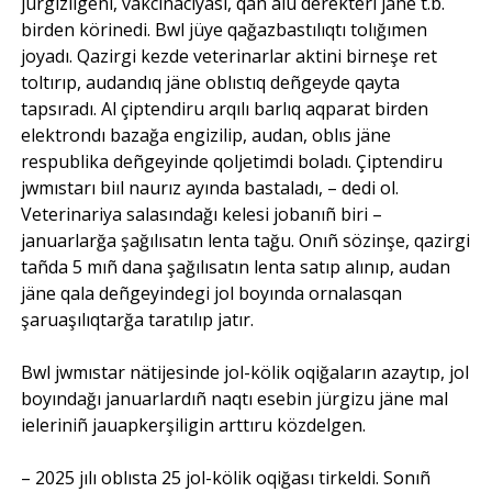
jürgizilgeni, vakcinaciyası, qan alu derekteri jäne t.b.
birden körinedi. Bwl jüye qağazbastılıqtı tolığımen
joyadı. Qazirgi kezde veterinarlar aktini birneşe ret
toltırıp, audandıq jäne oblıstıq deñgeyde qayta
tapsıradı. Al çiptendiru arqılı barlıq aqparat birden
elektrondı bazağa engizilip, audan, oblıs jäne
respublika deñgeyinde qoljetimdi boladı. Çiptendiru
jwmıstarı biıl naurız ayında bastaladı, – dedi ol.
Veterinariya salasındağı kelesi jobanıñ biri –
januarlarğa şağılısatın lenta tağu. Onıñ sözinşe, qazirgi
tañda 5 mıñ dana şağılısatın lenta satıp alınıp, audan
jäne qala deñgeyindegi jol boyında ornalasqan
şaruaşılıqtarğa taratılıp jatır.
Bwl jwmıstar nätijesinde jol-kölik oqiğaların azaytıp, jol
boyındağı januarlardıñ naqtı esebin jürgizu jäne mal
ieleriniñ jauapkerşiligin arttıru közdelgen.
– 2025 jılı oblısta 25 jol-kölik oqiğası tirkeldi. Sonıñ