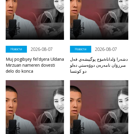
2026-08-07
2026-08-07
Новости
Новости
Muj pogibşey fel'dşera Uldana
مۋج پوگيبشەي فەلьدشەرا ۋلدانا
Mırzuan nameren dovesti
مىرزۋان نامەرەن دوۆەستي دەلو
delo do konca
دو كونتسا