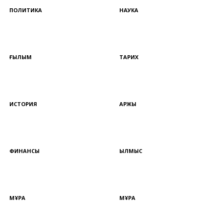
ПОЛИТИКА
НАУКА
ҒЫЛЫМ
ТАРИХ
ИСТОРИЯ
ҚАРЖЫ
ФИНАНСЫ
ҚЫЛМЫС
МҰРА
МҰРА