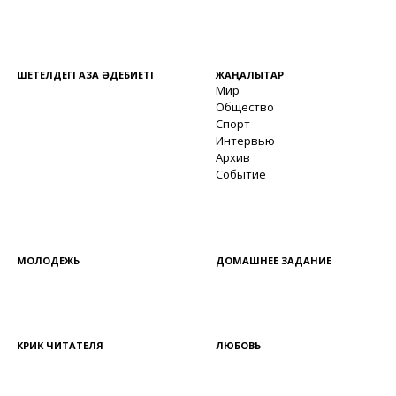
ШЕТЕЛДЕГІ ҚАЗАҚ ӘДЕБИЕТІ
ЖАҢАЛЫҚТАР
Мир
Общество
Спорт
Интервью
Архив
Событие
МОЛОДЕЖЬ
ДОМАШНЕЕ ЗАДАНИЕ
КРИК ЧИТАТЕЛЯ
ЛЮБОВЬ