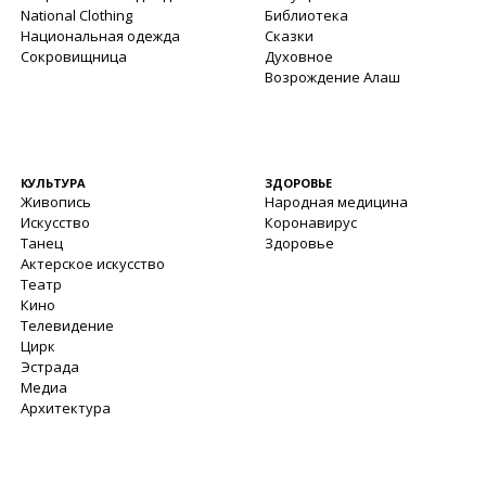
National Clothing
Библиотека
Национальная одежда
Сказки
Сокровищница
Духовное
Возрождение Алаш
КУЛЬТУРА
ЗДОРОВЬЕ
Живопись
Народная медицина
Искусство
Коронавирус
Танец
Здоровье
Актерское искусство
Театр
Кино
Телевидение
Цирк
Эстрада
Медиа
Архитектура