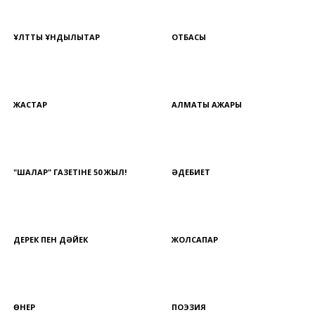
ҰЛТТЫҚ ҚҰНДЫЛЫҚТАР
ОТБАСЫ
ЖАСТАР
АЛМАТЫ АЖАРЫ
"ШАЛҚАР" ГАЗЕТІНЕ 50 ЖЫЛ!
ӘДЕБИЕТ
ДЕРЕК ПЕН ДӘЙЕК
ЖОЛСАПАР
ӨНЕР
ПОЭЗИЯ