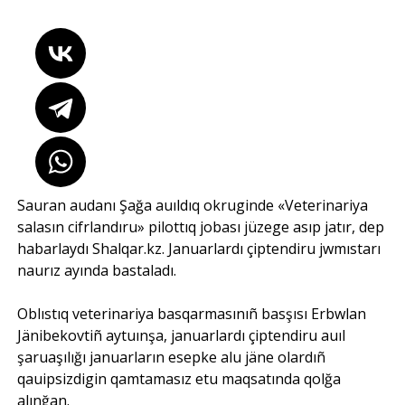
Sauran audanı Şağa auıldıq okruginde «Veterinariya
salasın cifrlandıru» pilottıq jobası jüzege asıp jatır, dep
habarlaydı Shalqar.kz. Januarlardı çiptendiru jwmıstarı
naurız ayında bastaladı.
Oblıstıq veterinariya basqarmasınıñ basşısı Erbwlan
Jänibekovtiñ aytuınşa, januarlardı çiptendiru auıl
şaruaşılığı januarların esepke alu jäne olardıñ
qauipsizdigin qamtamasız etu maqsatında qolğa
alınğan.