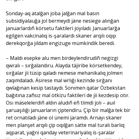
Sonday-aq atalğan joba jalğan mal basın
subsidiyalauğa jol bermeydi jäne nesiege alınğan
januarlardıñ körsetu faktileri joyıladı. Januarlarğa
egilgen vakcinalıq is-şaralardı skaner arqılı oqıp
derekqorğa jıldam engizuge mümkindik beredi.
– Maldı esepke alu men birdeylendirudiñ negizgi
qwralı – sırğalandıru. Alayda täjiribe körsetkendey,
sırğalar jii tüsip qaladı nemese mehanikalıq jolmen
zaqımdaladı. Äsirese mal wrlığı kezinde sırğanı
qwlağınan kesip tastaydı. Sonımen qatar Özbekstan
bağıtına zañsız mal ötkizu faktileri de jii kezdesip otır.
Osı mäselelerdiñ aldın aludıñ eñ tiimdi jolı – auıl
şaruaşılığı januarların çiptendiru. Çip bir malğa tek bir
ret ornatıladı jäne ol ünemi jaramdı. Arnayı skaner
men planşet arqılı çip oqılğan sätte mal turalı barlıq
aqparat, yağni qanday veterinariyalıq is-şaralar