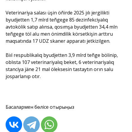
Veterinariya salası üşin öñirde 2025 jılı jergilikti
byudjetten 1,7 mlrd teñgege 85 dezinfekciyalıq
avtokölik satıp alınsa, qosımşa byudjetten 34,4 mln
teñgege töl alu men önimdilik körsetkişin arttıru
maqsatında 17 UDZ skaner apparatı jetkizilgen.
Biıl respublikalıq byudjetten 3,9 mlrd teñge bölinip,
oblısta 107 veterinariyalıq beket, 6 veterinariyalıq
stanciya jäne 21 mal öleksesin tastaytın orın salu
josparlanıp otır.
Басқалармен бөлісе отырыңыз