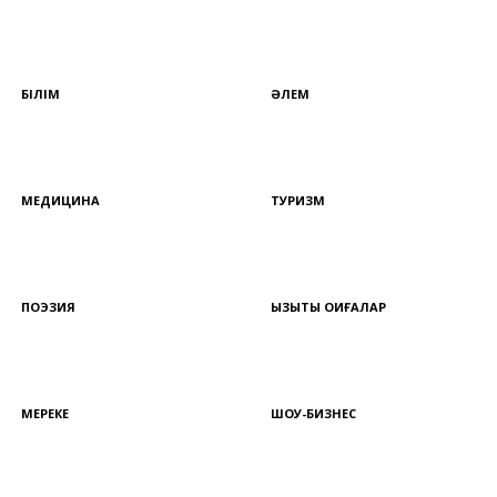
БІЛІМ
ӘЛЕМ
МЕДИЦИНА
ТУРИЗМ
ПОЭЗИЯ
ҚЫЗЫҚТЫ ОҚИҒАЛАР
МЕРЕКЕ
ШОУ-БИЗНЕС