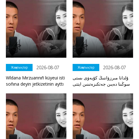
2026-08-07
2026-08-07
Жаңалықтар
Жаңалықтар
Wldana Mırzuannıñ küyeui isti
ۇلدانا مىرزۋاننىڭ كۇيەۋى ىستى
soñına deyin jetkizetinin ayttı
سوڭىنا دەيىن جەتكىزەتىنىن ايتتى