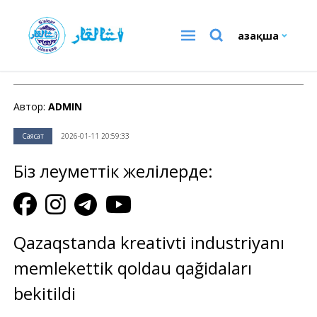
Қазақша
Саясат
Автор:
ADMIN
Саясат
2026-01-11 20:59:33
Біз әлеуметтік желілерде:
Qazaqstanda kreativti industriyanı
memlekettik qoldau qağidaları
bekitildi