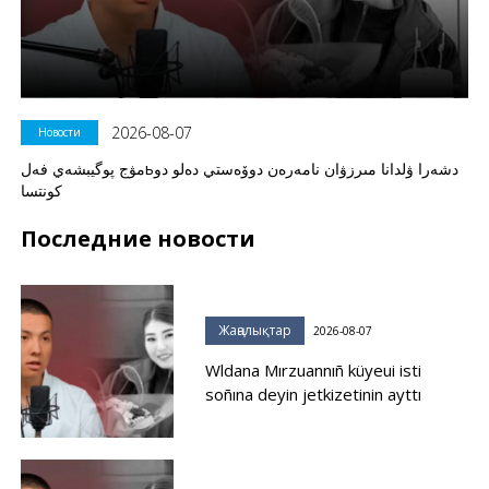
2026-08-07
Новости
مۋج پوگيبشەي فەلьدشەرا ۋلدانا مىرزۋان نامەرەن دوۆەستي دەلو دو
كونتسا
Последние новости
Жаңалықтар
2026-08-07
Wldana Mırzuannıñ küyeui isti
soñına deyin jetkizetinin ayttı