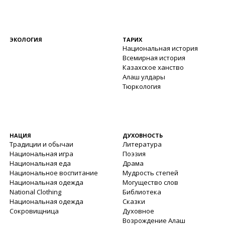
ЭКОЛОГИЯ
ТАРИХ
Национальная история
Всемирная история
Казахское ханство
Алаш улдары
Тюркология
НАЦИЯ
ДУХОВНОСТЬ
Традиции и обычаи
Литература
Национальная игра
Поэзия
Национальная еда
Драма
Национальное воспитание
Мудрость степей
Национальная одежда
Могущество слов
National Clothing
Библиотека
Национальная одежда
Сказки
Сокровищница
Духовное
Возрождение Алаш