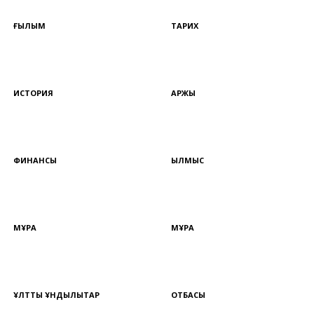
ҒЫЛЫМ
ТАРИХ
ИСТОРИЯ
ҚАРЖЫ
ФИНАНСЫ
ҚЫЛМЫС
МҰРА
МҰРА
ҰЛТТЫҚ ҚҰНДЫЛЫҚТАР
ОТБАСЫ