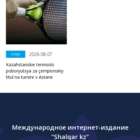
2026-08-07
Спорт
Kazahstanskie tennisistı
poboryutsya za çempionskiy
titul na turnire v Astane
Международное интернет-издание
"Shalqar kz"