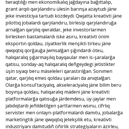
twraqtılığı men ekonomikalıq jağdayına bağıttalıp,
grant arqılı qarjılandıru ülesin barınşa azaytudı jäne
jeke investiciya tartudı közdeydi. Qwjatta kreativti jäne
pilottıq jobalardı qarjılandıru, birlesip qarjılandıruğa
arnalğan qarjılıq qwraldar, jeke investorlarmen
birlesken bastamalardı iske asıru, kreativti önim
eksportın qoldau, ziyatkerlik menşikti tirkeu jäne
qwqıqtıq qorğauğa jwmsalğan şığındardı öteu,
halıqaralıq şığarmaşılıq bayqaular men is-şaralarğa
qatısu, sonday-aq halıqaralıq deñgeydegi jetistikter
üşin sıyaqı beru mäseleleri qarastırılğan. Sonımen
qatar, qarjılıq emes qoldau şaraları da anıqtalğan.
Olarğa konsul'taciyalıq, akseleraciyalıq jäne bilim beru
boyınşa qoldau, halıqaralıq mädeni jäne kreativti
platformalarğa qatısuğa järdemdesu, üy-jaylar men
jabdıqtardı jeñildetilgen şarttarmen wsınu, cifrlıq
servister men onlayn-platformalardı damıtu, jobalarğa
marketingtik jäne qwqıqtıq jetekşilik etu, kreativti
industriyanı damıtudıñ öñirlik strategiyaların äzirleu,