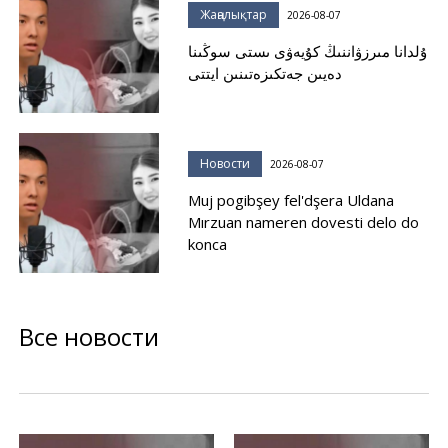
Жаңалықтар
2026-08-07
ۇلدانا مىرزۋاننىڭ كۇيەۋى ىستى سوڭىنا
دەيىن جەتكىزەتىنىن ايتتى
Новости
2026-08-07
Muj pogibşey fel'dşera Uldana
Mırzuan nameren dovesti delo do
konca
Все новости