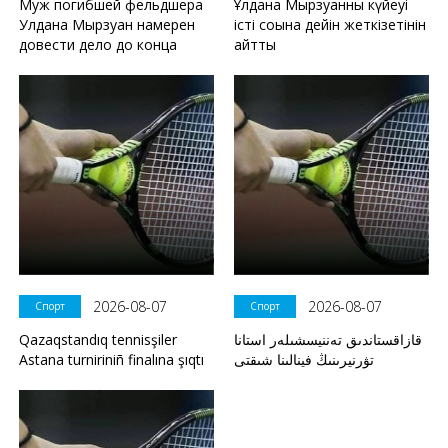
Муж погибшей фельдшера
Ұлдана Мырзуанның күйеуі
Улдана Мырзуан намерен
істі соңына дейін жеткізетінін
довести дело до конца
айтты
2026-08-07
2026-08-07
Спорт
Спорт
Qazaqstandıq tennisşiler
قازاقستاندىق تەننيسشىلەر استانا
Astana turniriniñ finalına şıqtı
تۋرنيرىنىڭ فينالىنا شىقتى