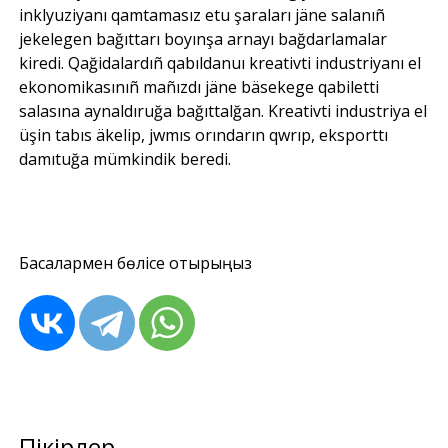
inklyuziyanı qamtamasız etu şaraları jäne salanıñ
jekelegen bağıttarı boyınşa arnayı bağdarlamalar
kiredi. Qağidalardıñ qabıldanuı kreativti industriyanı el
ekonomikasınıñ mañızdı jäne bäsekege qabiletti
salasına aynaldıruğa bağıttalğan. Kreativti industriya el
üşin tabıs äkelip, jwmıs orındarın qwrıp, eksporttı
damıtuğa mümkindik beredi.
Басқалармен бөлісе отырыңыз
Пікірлер