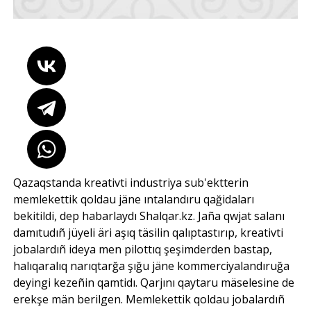
Qazaqstanda kreativti industriya sub'ektterin
memlekettik qoldau jäne ıntalandıru qağidaları
bekitildi, dep habarlaydı Shalqar.kz. Jaña qwjat salanı
damıtudıñ jüyeli äri aşıq täsilin qalıptastırıp, kreativti
jobalardıñ ideya men pilottıq şeşimderden bastap,
halıqaralıq narıqtarğa şığu jäne kommerciyalandıruğa
deyingi kezeñin qamtidı. Qarjını qaytaru mäselesine de
erekşe män berilgen. Memlekettik qoldau jobalardıñ