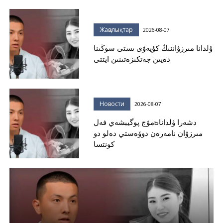
Жаңалықтар
2026-08-07
ۇلدانا مىرزۋاننىڭ كۇيەۋى ىستى سوڭىنا
دەيىن جەتكىزەتىنىن ايتتى
Новости
2026-08-07
مۋج پوگيبشەي فەلьدشەرا ۋلدانا
مىرزۋان نامەرەن دوۆەستي دەلو دو
كونتسا