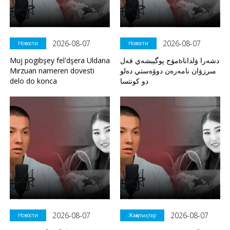
2026-08-07
2026-08-07
Новости
Новости
Muj pogibşey fel'dşera Uldana
مۋج پوگيبشەي فەلьدشەرا ۋلدانا
Mırzuan nameren dovesti
مىرزۋان نامەرەن دوۆەستي دەلو
delo do konca
دو كونتسا
2026-08-07
2026-08-07
Новости
Жаңалықтар