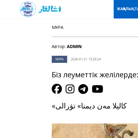
ЖАҢАЛЫҚТ
МҰРА
Автор:
ADMIN
МҰРА
2026-01-21 13:29:24
Біз әлеуметтік желілерде
«كاليلا مەن ديمنا» تۋرالى