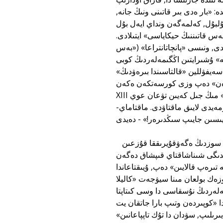
: «بار ەدى بىر قاتىنى ونىڭ جانە,
بۇل, كەلمەگەن ونداي ايەل بۇل
22-بەتىنەن 46-بەتىنە دەيىن, «بەس قاتىننىڭ حيكاياسى» ايتىلادى.
ى, ونىسى «پانچاتانتراعا» («بەس
» ۇشىرايتىن اڭگىمەلەردىڭ كوبى
انترادا») كەزدەسەدى. 1917 جىلى ساكەن سەيفۋللين «قالتاسىندا بىرەۋدىڭ»
پ وزى كورسەتكەن ەكەن. (ال, ساعدي
XIII عاسىردىڭ اقىنى, «كاليلا مەن ديمنادان» مىڭ جىل كەيىن تۋعان عوي). سول ولەڭىندە ساكەن:
ەيدى لايىق ماقتاۋدى. ماقتاماي-
وسىناۋ ساكەننىڭ ساعديدەن الۋى داۋسىز, ال «كاليلا مەن ديمنادا» بۇل سوزدىڭ ەگەۋقۇيرىققا قۇزعىن
ندىگى شىناشاقتاي قىپشاق دەگەن
ىرەپ قالايىن» دەپ, ۇيىقتاعاندا
زەك بولعان مىنا سيۋجەت «كاليلا
مەلەردىڭ نۇسقاسى دا وسى كىتاپتا
ا «كوپىردەن وتىپ بارا جاتقان يت
ىلىپ, سۋدان دا تۇك تاپپاعانىن»