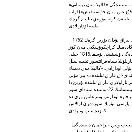
 تىلىندەگى «كاليلا مەن ديمنانى»
 («قۇزعىن مەن جۋاسىتقىش») اراب
تىلىنەن كونە ەۆرەي تىلىنە, گرەك
تىلىنە اۋدارىلادى.
1762 جىلى ەسكى لاتىن تىلىنەن ورىس تىلىنە مۇنى بوريس ۆولكوۆ اۋدارادى, بىراق بۇدان بۇرىن گرەك
يان تىلىنە اۋدارىلعان ەكەن. ال 1923 جىلى اكادەميك كراچكوۆسكيي مەن كۋزьمين
ەكەۋى قايتا اۋدارىپ, تولىقتىرىپ باستىرعان وسى ەڭبەك ورىس تىلىندەگى ۇشىنشى نۇسقا,1816 جىلى
فرانتسۋز تىلىنە سيلьۆەستر دە ساسي اۋدارىپتى. 1888 جىلى وزبەك تىلىنە تاشكەنتتىك فازىلۇللا يسا
ابدۋلعاللام فايزحانۇلى اۋدارادى. «كاليلا مەن ديمنا»
داي-اق قازاق تىلىندە دە بىز مۇنى
تاراۋلارى قازاق تىلىندە بۇرىن دا
بولدى. مىسالى, جاھانگەر ۇلى شادى تورە جازعان «بالعۇم باعۇر» اتتى قيسسانىڭ 22-بەتىندە مىناداي سوز
 ىزحار» اۋدارىپ وتىرعانىن وزى دە
ب, پارسى, تۇرىك سوزدەرى ارالاس
كەزدەسىپ وتىرادى.
وسى تاراۋدىڭ ىشىندەگى باستى كەيىپكەر – بارحامان. مۇنى اۆتور قاتە تۇسىنىپ وتىر, «براحمان دىنىندەگى
 تىلدە جازىلسا دا, قازاق اۋدارىپ