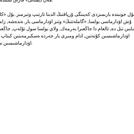
ۇش اۋدارماسى بولسا, «گاملەتتىڭ» وتىز اۋدارماسى بار. ەندەشە, زام
ايىن تىل دە, تالعام دا جاڭعىرا بەرمەك, ولاي بولسا سول تۇلەپ, جا
اۋدارماشىسىن كۇتەتىن, ادام ومىرى بار جەردە ەسكىرمەيتىن كىتاپ «ك
اۋدارماشىسىن سول كەزدە دە تابار دەپ سەنەمىز.