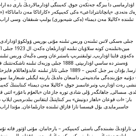
اۋدارماسى دا بىزگە جەتكەن جوق. كەيىنگى اۋدارمالاردىڭ بارى دە اراب
ەك ەتەدى. «پانچاتانتراداعى» ەكى كەيىپكەر «كاراتاكا مەن داماناكا»
تىلىندە «كاليلا مەن ديمنا» (ەكى شيەبورى) بولىپ شىققان. وسى اراب 
تىلىنەن كونە سلاۆ
اۋدارسا, بۇدان بىر جىل كەيىن – 1889 جىلى تاتار تىلىنە ع
 دۇنيە جۇزىندەگى مادەنيەتى دامىعان ەلدىڭ بارىنە ايگىلى شىعارما. سون
نشى رەت اۋدارىپ وتىرعانىمىز جوق. «كاليلا مەن ديمنا» كىتابىنىڭ كەيبىر 
بار: «ات قوعان «باھار دونيش» بىر كىتاپتىڭ ايتقانىن بىلدىرەيىن ايلاپ
جاسىرمايدى. بۇل قيسسا تازا قازاق تىلىندە جازىلماعان, مۇندا ارا
بىر ادام» دەۋدىڭ ورىنىنا ونى كەيىپكەردىڭ اتى دەپ ۇققان. ال بىرنەشە