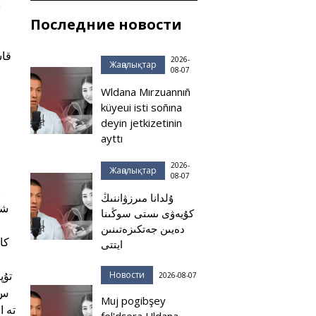
Последние новости
قاس
2026-
Жаңалықтар
08-07
Wldana Mırzuannıñ
küyeui isti soñına
deyin jetkizetinin
ayttı
2026-
Жаңалықтар
08-07
ۇلدانا مىرزۋاننىڭ
شى
كۇيەۋى ىستى سوڭىنا
دەيىن جەتكىزەتىنىن
ايتتى
تۇپ
Новости
2026-08-07
Muj pogibşey
تە ا