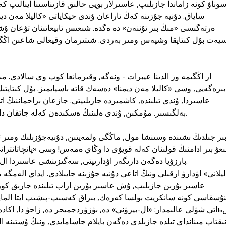
ساياق. دۇنيە جۇزىنە كەڭ تاراعان ۇندى حيكاياتى «كاليلا مەن د
ەرتەگىسى «مىڭ بىر تۇننەن» دە ەگدە. شىعىس تابيعاتىنان تۋعان ۇشق
يەت بۇل كىتاپقا وشپەس ومىر بەردى. شىتىرمان وقيعالى شاعىن اڭگى
بىرەگەيى, وسى «كاليلا مەن ديمنا» دەسەك قاتە باسپايمىز. بۇل كىتاپتى
بەلگىسىز. مۇمكىن, ۇندى ەلىنىڭ ەسكىدەن كەلە جاتقان دانىشپاندىعىن جيناپ قورىتقان بولار.
عۋ بىر ادامنىڭ قولىنان كەلە قويۋى دا وڭاي ەمەس! وسى «پانچاتانتران
بارزۋيا دەگەن دارىگەر اۋدارىپتى, سەگىزىنشى عاسىردا ال-مۇكاف ۇلى اراب تىلىنە اۋدارادى.
عاسىر بۇرىن جازىلىپ, ۇش عاسىر بۇرىن اراب تىلىندە جارىق كور
نۇسقاسى كونە سانكريت بولسا كەرەك, بىراق كەسىپ-پىشىپ ايتا الماي
اتى شۋلى عالىمدار: «ال-بيرۋني» دە, بۋزۋردجميحر دە, زاحۋ دا, اكا
نىقتاپ مىنانداي تىلدە جازىلدى دەگەن بايلام جاسامايدى, ونىڭ ۇستىنە الع