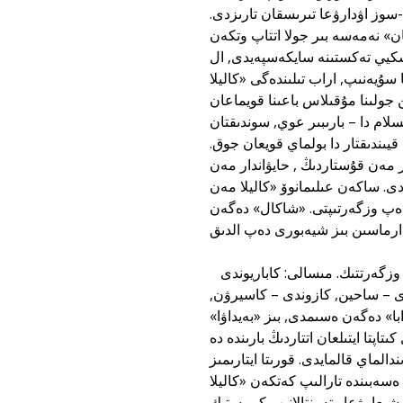
سوز اۋدارۋعا تىرىسقان تارىزدى.
ن» نەمەسە بىر جولا اتتاپ وتكەن
سكيي تەكستىنە سايكەسپەيدى, ال
سۇيەنىپ, اراب تىلىندەگى «كاليلا
 جولىنا مۇقىلاس باعىنا قويماعان
سلام دا – بارىبىر عوي, سوندىقتان
يىندىقتار دا بولماي قويعان جوق.
 مەن قۇستاردىڭ , حايۋاندار مەن
زدى. ساكەن عىلىمانوۆ «كاليلا مەن
دەپ وزگەرتىپتى. «شاكال» دەگەن
كىتاپتا كەزدەسەتىن كىسى اتتارىن بىز دە كراچكوۆسكيي باعىتىنا سۇيەنىپ وزگەرتتىك. مىسالى: كاباريوندى
دى – ساحين, كازوندى – كاسيرۋن,
دابا» دەگەن ەسىمدى, بىز «بەيداۋا»
پتا ايتىلعان اتتاردىڭ بارىندە دە
الماي قالمايدى. قورىتا ايتارىمىز
سەبىندە تارالىپ كەتكەن «كاليلا