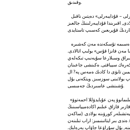
وقىدىق.
مىنە, وسى اڭگىمە «كاليلا مەن ديمنادا» كەزدەسەدى. باياعىدا, «ايداھارلى – قۇدايبەرلى» دەيتىن ناقىل
, اقىرىندا قۇدايبەرلىنىڭ جالعىز
سوندا «بالاڭ ەسىڭە تۇسكەندە سەن كەشىرە الماسسىڭ, ال قۇيرىعىم ەسىمە تۇسكەندە مەن كەشىرە
شا مەن فانزا قۇس» بولىپ اتالادى.
ىراق وسىلارعا سۇيەنىپ تىكەلەي
 كەرەك سيياقتى. ەكىنشى جاعىنان
مىن تابۋى دا كادىك ەمەس پە? ال
پ بولاتىنى سوزسىز, ويتكەنى بۇل
ۇشىنشى عاسىردىڭ جەمىسى.
«كاليلا مەن ديمنانى» ىلگەرىرەكتە اراب تىلىنەن قازاق تىلىنە ساكەن عىلىمانوۆ پەن عۇبايدۋللا احمەتوۆ
ازىر قازاق عىلىم اكادەميياسىنىڭ
يەتشىلەر كورۋىنە بولادى. (ساكەن
لىمانوۆتىڭ قولجازباسى №335, عۇبايدۋللا احمەتوۆ - №1636). ەندى بىر ايتاتىنىمىز: اراب تىلىنەن
ىنە, بۇل سۇراۋعا جاۋاپ بەرەلىك.