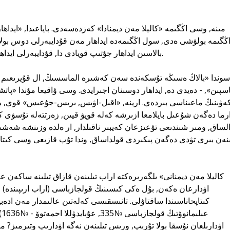
ڭگىمە بولۋشى ەدى, سول اڭگىمەدە ايداھار مەن قۇدايبەرلى دوس بولادى
بالاسىن ايداھار جۇتىپ قويادى دا, قۇدايبەرلى ايداھاردىڭ قۇيرىعىن كەسىپ تاستايدى.
اسپىن», - دەيدى دە, ايداھار دوسىنان اجىرايدى. وسى ۋاقيعا مۇندا «پات
ەۋىنىڭ ماعىناسى بىردەي. ارينە, «اقىل-اۋىس, ىرىس-جۇعىس» قوي, ب
ارما دەگەن شۇعىل بايلامعا ازىرشە كەلە قويۋ قيىن, زەرتتەلە تۇسۋى
لساق, ومىر شىندىعى تۋعىزعان كەيبىر ناقىلدار, ار ەلدە وزىنشە شەشى
ىنەن بىرى تۋدى دەگەن پىكىردى قولداساق, وندا تۇپ قازىعى وسى كىتا
اۋدارعان ەكەن, بۇل ەكى كىسىنىڭ قولجازباسى (اراب ارىپىندە) ق
كىتاپحاناسىندا ساقتاۋلى. تانىسقىسى كەلەتىن عالىمدار مەن ادەب
عى
اۋدارىلعان نۇسقا بولا تۇرىپ, ورىس تىلىنەن نەگە اۋدارىپ وتىرمىز? م