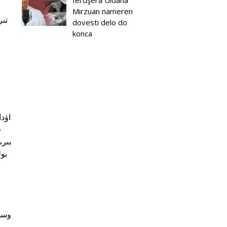
fel'dşera Uldana
Mırzuan nameren
تىر
dovesti delo do
konca
-
بىرى