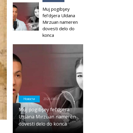
Muj pogibşey
fel'dşera Uldana
Mırzuan nameren
dovesti delo do
konca
Новости
2026-08-07
Muj pogibşey fel'dşera
Uldana Mırzuan nameren
dovesti delo do konca