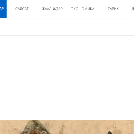
АР
САЯСАТ
ЖАҢАЛЫҚТАР
ЭКОНОМИКА
ТАРИХ
Д
: