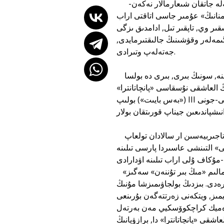
سوناۋ كونە زاماندا جازىلىپ, عاسىرلار بويى حالىق قازىناسىنا اينالىپ كەلە جاتقان شىعارمالار نەكەن-
يمنانىڭ» عۇمىر جاسى اتاقتى اراب
ىر وي, تاپقىر تىل, ادامدىق ىزگى
مەلەر وقۋشىنىڭ جالىقتىرمايدى,
جەتەلەپ وتىرادى.
ار اڭگىمە وز الدىنا عيبرات - ونەگە, وقىرمانعا كوپ وي سالادى. مىنە, سونىڭ بىرى, بىرى دە بولسا
ڭ العاشقى نۇسقاسى «پانچاتانترا»
(«بەس بايىت») بولىپ III عاسىردا, ۇندى تىلىندە, كاشميردە جازىلىپتى. جازعان براحماننىڭ اتى-جونى
بىر جىلدىڭ ىشىندە وسىنشا مول, ماڭگى ولمەيتىن, دۇنيەجۇزىلىك ومىر تاجىربيەسىن ار سالادان تولعاپ
ى» التىنشى عاسىردا پارسى تىلىنە
«كاليلانى» اۋدارۋ ارقىلى ونىڭ اتاعى دۇنيە جۇزىنە جايىلادى. ايداي الەمگە مالىم «مىڭ بىر تۇننەن» سەگىز
ەدى. بىزدىڭ بولجاۋىمىزشا مۇنىڭ
مىز, ويتكەنى زەرتتەگەن بۇرىنعى
دەميك كراچكوۆسكيي مەن بەرتەلьس
اشقى «پانچاتانترا» دا, برازۋيانىڭ