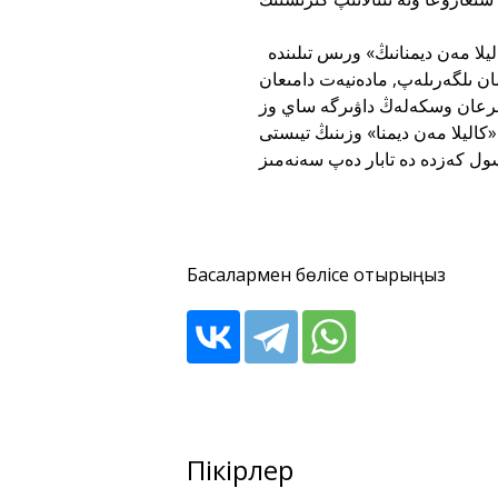
بۇل جونىندە بارىمىزدى كەيىنگى ۇرپاقتىڭ الدىنا تارتىپ وتىرمىز. بۇل «كاليلا مەن ديمنانىڭ» ورىس تىلىندە
ان ىلگەرىلەپ, مادەنيەت دامىعان
ڭعىرعان وسكەلەڭ داۋىرگە ساي وز
اليلا مەن ديمنا» وزىنىڭ تيىستى
Басқалармен бөлісе отырыңыз
Пікірлер