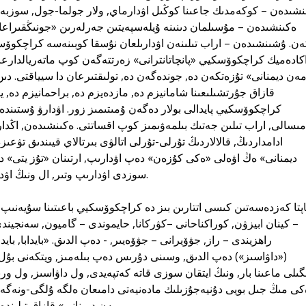
ىنشىدەن – كوكەمدىك جاعىنا كوڭىل اۋدارماي, ولار جولما-جول, سوزبە-
ەكىنشىدەن – مۇسىلمان دىنىنە ۇيلەسپەيتىن جەرلەرىن «جونىڭقىراعا
ن. ۇشىنشىدەن – اراب تىلىنەن اۋدارىلعان نۇسقا كوبىنەسە كراچكوۆ
كادەميك كراچكوۆسكيي «پانچاتانترانى» زەرتتەگەن كوپ ماتەريالدارعا 
ەن ديمنانى» تۇزەتكەن دە, جوندەگەن دە, تولىقتىرعان دا سيياقتى. دىن
قازاق جۇرتشىلىعىنا شامانيزم دە, مازدەيزم دە, براحمانيزم دە, ي
كراچكوۆسكيي پايدالى بولار دەگەن ۇمىتىمىز زور. اۋدارۋ ۇستىندە ق
مىسالى, اراب تىلىن جەتىك بىلمەۋىمىز كوپ اقساتتى. ەكىنشىدەن, اڭدار
ادامداردىڭ, قالالاردىڭ تۇرلى-تۇرلى اتالۋى بىرتالاي قيىندىق تۋعى
ديمنانى» ەڭ اۋەلى «ەكى كۇزەن» دەپ اۋدارىپ, ارتىنان «تۇز يتى» 
سوزدى اۋدارىپ وتىر, ال ونىڭ اۋدارماسىن بىز شيەبورى دەپ الدىق.
– كينان ابيزۋن, كوراكناحانى –كۋركانا, حايموندى – گاميون, سەنجين
راھزيندى – راز, جۋۆيرانى – جۋۆەيىر, - دەپ الدىق. «بايدابا, باي
(«داۋاسىز») دەپ الدىق, وسىنى دۇرىس دەپ بىلەمىز, ويتكەنى بۇل كىتا
گىلى ماعىنا بار, ونىڭ ايتقان سوزى قاتە كەتپەيدى, ول داۋاسىز, ول ورىند
كى مىڭ جىل بويى دۇنيەجۇزىلىك مادەنيەتى دامىعان ەلگە ۇلگى-ونەگە ە
مەن ديمنانى» قازاق تىلىندە شىعارۋعا وتە ىنتالانىپ كىرىستىك.