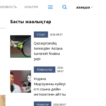
Қазақша
УХОВНОСТЬ
КУЛЬТУРА
Басты жаңалықтар
Спорт
2026-08-07
Qazaqstandıq
tennisşiler Astana
turniriniñ finalına
şıqtı
2026-
Жаңалықтар
08-07
Ұлдана
Мырзуанның күйеуі
істі соңына дейін
жеткізетінін айтты
Новости
2026-08-07