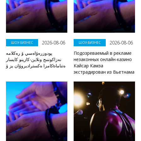
2026-08-06
2026-08-06
ШОУ-БИЗНЕС
ШОУ-БИЗНЕС
پودوزرەۆاەمىي ۆ رەكلامە
Подозреваемый в рекламе
نەزاكوننىح ونلاين-كازينو كايسار
незаконных онлайн-казино
كامزا ەكستراديروۆان يز ۆьەتناما
Кайсар Камза
экстрадирован из Вьетнама