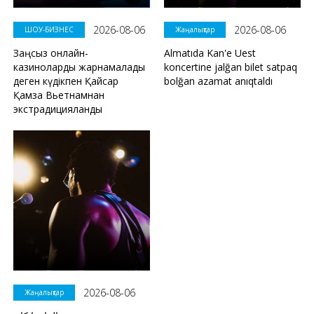
2026-08-06
2026-08-06
ШОУ-БИЗНЕС
Жаңалықтар
Заңсыз онлайн-
Almatıda Kan'e Uest
казиноларды жарнамалады
koncertine jalğan bilet satpaq
деген күдікпен Қайсар
bolğan azamat anıqtaldı
Қамза Вьетнамнан
экстрадицияланды
2026-08-06
Жаңалықтар