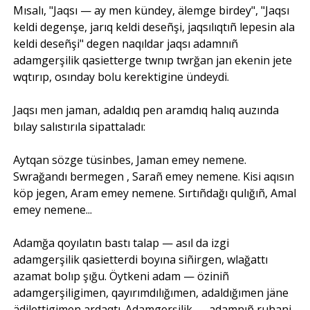
Mısalı, "Jaqsı — ay men kündey, älemge birdey", "Jaqsı
keldi degenşe, jarıq keldi deseñşi, jaqsılıqtıñ lepesin ala
keldi deseñşi" degen naqıldar jaqsı adamnıñ
adamgerşilik qasietterge twnıp twrğan jan ekenin jete
wqtırıp, osınday bolu kerektigine ündeydi.
Jaqsı men jaman, adaldıq pen aramdıq halıq auzında
bılay salıstırıla sipattaladı:
Aytqan sözge tüsinbes, Jaman emey nemene.
Swrağandı bermegen , Sarañ emey nemene. Kisi aqısın
köp jegen, Aram emey nemene. Sırtıñdağı qulığıñ, Amal
emey nemene...
Adamğa qoyılatın bastı talap — asıl da izgi
adamgerşilik qasietterdi boyına siñirgen, wlağattı
azamat bolıp şığu. Öytkeni adam — öziniñ
adamgerşiligimen, qayırımdılığımen, adaldığımen jäne
ädilettigimen ardaqtı. Adamgerşilik — adamnıñ ruhani