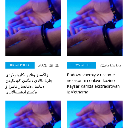
2026-08-06
2026-08-06
ШОУ-БИЗНЕС
ШОУ-БИЗНЕС
زاڭسىز ونلاين-كازينولاردى
Podozrevaemıy v reklame
جارنامالادى دەگەن كۇدىكپەن
nezakonnıh onlayn-kazino
قايسار قامزا ۆьەتنامنان
Kaysar Kamza ekstradirovan
ەكستراديتسييالاندى
iz V'etnama