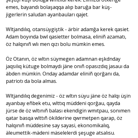
emes, bayandı bolaşaqqa alıp baruğa bar küş-
jigerlerin saludan ayanbauları qajet.
Wltjandılıq, otansüygiştik - ärbir adamğa kerek qasiet.
Adam boyında bwl qasietter bolmasa, eliniñ azamatı,
öz halqınıñ wlı men qızı bolu mümkin emes.
Öz Otanın, öz wltın süymegen adamnan eşkdnday
jaqsılıq kütuge bolmaydı jäne onıñ opasızdıq jasauı da
äbden mümkin. Onday adamdar eliniñ qorğanı da,
patriotı da bola almas.
Wltjandılıq degenimiz - öz wltın süyu jäne öz halqı üşin
ayanbay eñbek etu, wlttıq müddeni qorğau, qayda
jürse de öz wltınıñ balası ekendigin wmıtpau, sonımen
qatar basqa wlttıñ ökilderine qwrmetpen qarap, öz
halqınıñ müddesine say sayasi, ekonomikalıq,
äleumettik-mädeni mäselelerdi şeşuge atsalısu.