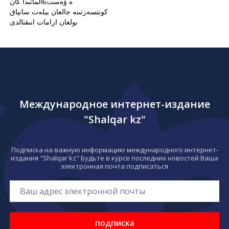
الماتىدا كانьە ۋەست
كونتسەرتىنە جالعان بيلەت ساتپاق
بولعان ازامات انىقتالدى
Международное интернет-издание
"Shalqar kz"
Подписка на важную информацию международного интернет-
издания "Shalqar kz" Будьте в курсе последних новостей Ваша
электронная почта подписаться
подписка