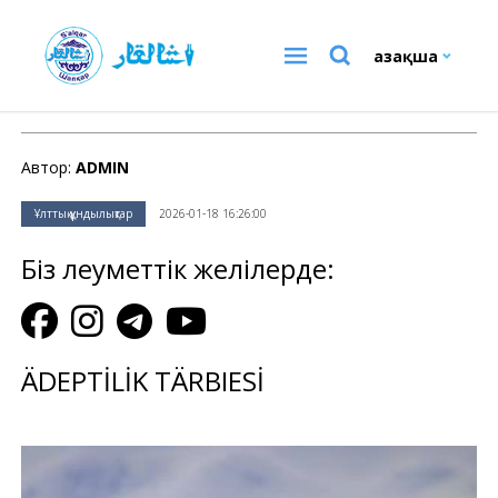
Қазақша
Ұлттық құндылықтар
Автор:
ADMIN
Ұлттық құндылықтар
2026-01-18 16:26:00
Біз әлеуметтік желілерде:
ÄDEPTİLİK TÄRBIESİ