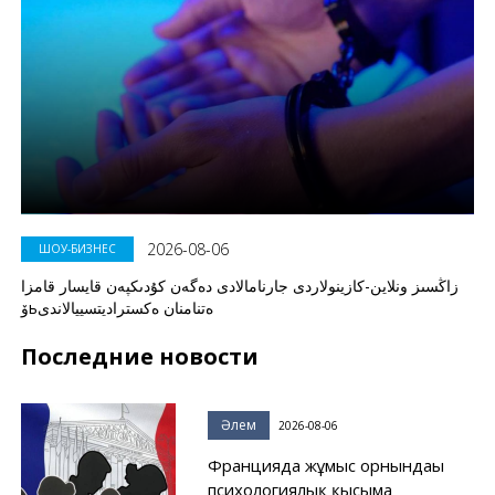
2026-08-06
ШОУ-БИЗНЕС
زاڭسىز ونلاين-كازينولاردى جارنامالادى دەگەن كۇدىكپەن قايسار قامزا
ۆьەتنامنان ەكستراديتسييالاندى
Последние новости
Әлем
2026-08-06
Францияда жұмыс орнындағы
психологиялық қысымға