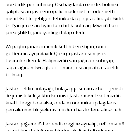
auızbirlik pen ıntımaq. Osı bağdarda özindik bolmısı
qalıptasqan jastı europalıq mädeniet te, örkenietti
memleket te, jetilgen tehnika da qorqıta almaydı. Birlik
bolğan jerde ärdayım tatu tirlik bolmaq. Mwnıñ bäri
jankeştilikti, janqiyarlıqgı talap etedi.
Wrpaqtıñ jañaruı memlekettiñ beriktigin, onıñ
güldenuin ayqındaydı. Qazirgi jastar osını jetik
tüsinuleri kerek. Halqımızdıñ san jağınan köbeyip,
sapa jağınan twraqtauı — mine, osı aqiqatqa täueldi
bolmaq.
Jastar - eldiñ bolaşağı, bolaşaqqa senim artu — jeñisti
de jemisti keleşektiñ körinisi. Jastar memleketimizdiñ
kuattı tiregi bola alsa, onda ekonomikalıq dağdarıs
pen äleumettik şielenis müldem bas kötere almas edi.
Jastar qoğamnıñ belsendi özegine aynalıp, reformanıñ
şeşuşi küşi boluğa wmtıluı kerek. Elimizdi ötkenge