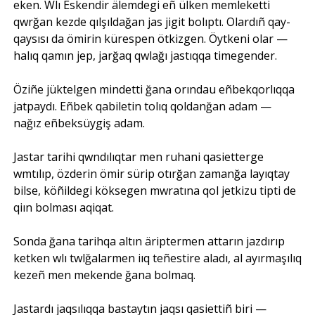
eken. Wlı Eskendir älemdegi eñ ülken memleketti
qwrğan kezde qılşıldağan jas jigit bolıptı. Olardıñ qay-
qaysısı da ömirin kürespen ötkizgen. Öytkeni olar —
halıq qamın jep, jarğaq qwlağı jastıqqa timegender.
Öziñe jüktelgen mindetti ğana orındau eñbekqorlıqqa
jatpaydı. Eñbek qabiletin tolıq qoldanğan adam —
nağız eñbeksüygiş adam.
Jastar tarihi qwndılıqtar men ruhani qasietterge
wmtılıp, özderin ömir sürip otırğan zamanğa layıqtay
bilse, köñildegi köksegen mwratına qol jetkizu tipti de
qiın bolması aqiqat.
Sonda ğana tarihqa altın äriptermen attarın jazdırıp
ketken wlı twlğalarmen iıq teñestire aladı, al ayırmaşılıq
kezeñ men mekende ğana bolmaq.
Jastardı jaqsılıqqa bastaytın jaqsı qasiettiñ biri —