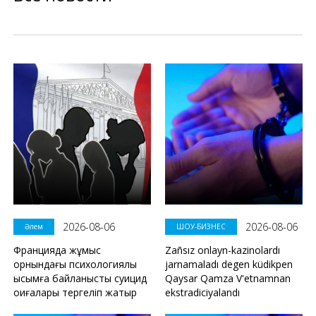
2026-08-06
2026-08-06
Әлем
ШОУ-БИЗНЕС
Францияда жұмыс
Zañsız onlayn-kazinolardı
орнындағы психологиялық
jarnamaladı degen küdikpen
қысымға байланысты суицид
Qaysar Qamza V'etnamnan
оқиғалары тергеліп жатыр
ekstradiciyalandı