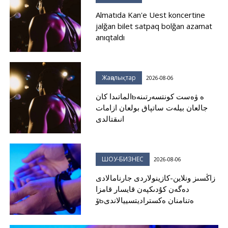
Almatıda Kan'e Uest koncertine
jalğan bilet satpaq bolğan azamat
anıqtaldı
Жаңалықтар
2026-08-06
الماتىدا كانьە ۋەست كونتسەرتىنە
جالعان بيلەت ساتپاق بولعان ازامات
انىقتالدى
ШОУ-БИЗНЕС
2026-08-06
زاڭسىز ونلاين-كازينولاردى جارنامالادى
دەگەن كۇدىكپەن قايسار قامزا
ۆьەتنامنان ەكستراديتسييالاندى