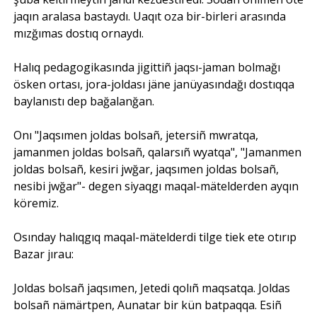
jaqın aralasa bastaydı. Uaqıt oza bir-birleri arasında
mızğımas dostıq ornaydı.
Halıq pedagogikasında jigittiñ jaqsı-jaman bolmağı
ösken ortası, jora-joldası jäne janüyasındağı dostıqqa
baylanıstı dep bağalanğan.
Onı "Jaqsımen joldas bolsañ, jetersiñ mwratqa,
jamanmen joldas bolsañ, qalarsıñ wyatqa", "Jamanmen
joldas bolsañ, kesiri jwğar, jaqsımen joldas bolsañ,
nesibi jwğar"- degen siyaqgı maqal-mätelderden ayqın
köremiz.
Osınday halıqgıq maqal-mätelderdi tilge tiek ete otırıp
Bazar jırau:
Joldas bolsañ jaqsımen, Jetedi qolıñ maqsatqa. Joldas
bolsañ nämärtpen, Aunatar bir kün batpaqqa. Esiñ