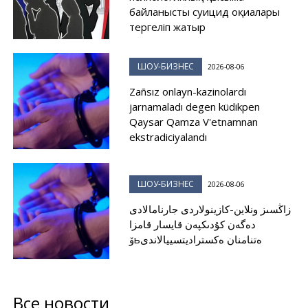
байланысты суицид оқиғалары
тергеліп жатыр
ШОУ-БИЗНЕС
2026-08-06
Zañsız onlayn-kazinolardı
jarnamaladı degen küdikpen
Qaysar Qamza V'etnamnan
ekstradiciyalandı
ШОУ-БИЗНЕС
2026-08-06
زاڭسىز ونلاين-كازينولاردى جارنامالادى
دەگەن كۇدىكپەن قايسار قامزا
ۆьەتنامنان ەكستراديتسييالاندى
Все новости