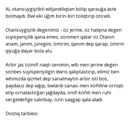
Al, otansüygiştikti wltjandılıqtan bölip qarauğa äste
bolmaydı. Bwl eki üğım birin-biri tolıqtırıp otıradı.
Otansüygiştik degenimiz - öz jerine, öz halqına degen
süyispenşilik qana emes, sonımen qatar öz Otanın
anam, janım, jüregim, ömirim, qanım dep qarap, ömirin
qiyuğa dayar bola alu.
Ärbir jas öziniñ naqtı senimin, wltı men jerine degen
sönbes süyispenşiligin dwrıs qalıptastırıp, elimiz ben
wltımızda qızmet dep sanalmaytın ärbir isti bos,
paydasız dep wğıp, bwlardı sanası men köñiline ornıqtı
etip ornalastırğan jağdayda, onıñ köñili men ruhı
sergeldeñge salınbay, özin saqgap qala aladı.
Dostıq tärbiesi