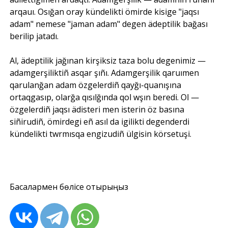
arqauı. Osığan oray kündelikti ömirde kisige "jaqsı
adam" nemese "jaman adam" degen ädeptilik bağası
berilip jatadı.
Al, ädeptilik jağınan kirşiksiz taza bolu degenimiz —
adamgerşiliktiñ asqar şıñı. Adamgerşilik qaruımen
qarulanğan adam özgelerdiñ qayğı-quanışına
ortaqgasıp, olarğa qısılğında qol wşın beredi. Ol —
özgelerdiñ jaqsı ädisteri men isterin öz basına
siñirudiñ, ömirdegi eñ asıl da igilikti degenderdi
kündelikti twrmısqa engizudiñ ülgisin körsetuşi.
Басқалармен бөлісе отырыңыз