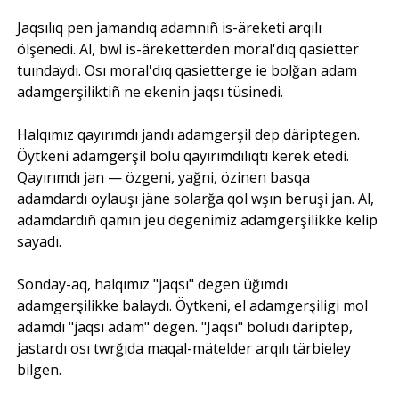
Jaqsılıq pen jamandıq adamnıñ is-äreketi arqılı
ölşenedi. Al, bwl is-äreketterden moral'dıq qasietter
tuındaydı. Osı moral'dıq qasietterge ie bolğan adam
adamgerşiliktiñ ne ekenin jaqsı tüsinedi.
Halqımız qayırımdı jandı adamgerşil dep däriptegen.
Öytkeni adamgerşil bolu qayırımdılıqtı kerek etedi.
Qayırımdı jan — özgeni, yağni, özinen basqa
adamdardı oylauşı jäne solarğa qol wşın beruşi jan. Al,
adamdardıñ qamın jeu degenimiz adamgerşilikke kelip
sayadı.
Sonday-aq, halqımız "jaqsı" degen üğımdı
adamgerşilikke balaydı. Öytkeni, el adamgerşiligi mol
adamdı "jaqsı adam" degen. "Jaqsı" boludı däriptep,
jastardı osı twrğıda maqal-mätelder arqılı tärbieley
bilgen.