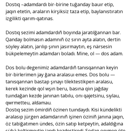
Dostıq –adamdardı bir-birine tuğanday bauır etip,
jaqın etetin, araların kirşiksiz taza etip, baylanıstıratın
izgilikti qarım-qatınas.
Dostıq sezimi adamdardıñ boyında jaratılğannan bar.
Qanday bolmasın adamnıñ öz sırın ayta alatın, dertin
söyley alatın, jarılıp şının jasırmaytın, eş närsesin
bükpelemeytin adamdarı boladı. Mine, ol — dos adam.
Dos bolu degenimiz adamdardıñ tanısqannan keyin
bir-birlerimen jay ğana aralasuı emes. Dos bolu —
tanısqannan bastap şınayı tilektestikpen aralasu,
kerek kezinde qol wşın beru, basına qiın jağday
tuındağan kezde janınan tabılu, onı qajetsinu, sıylau,
qwrmetteu, aldamau.
Dostıq sezim ömirdiñ özinen tuındaydı. Kisi kündelikti
aralasıp jürgen adamdarınıñ işinen öziniñ janına jaqın,
öz tabiğatımen ündes, özin satıp ketpeytin, adaldığına
şübä keltirmeytin jandı kezdestiredi. Sodan onımen öte