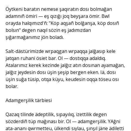
Öytkeni baratın nemese şaqıratın dosı bolmağan
adamnıñ ömiri — eş qızığı joq beyşara ömir. Bwl
orayda halqımızd'ñ: "Köp aqşañ bolğanşa, köp dosıñ
bolsın" degen naqıl sözin eş jadımızdan
şığarmağanımız jön boladı.
Salt-dästürimizde wrpaqgan wrpaqqa jalğasıp kele
jatqan ruhani ösiet bar. Ol — dostıqqa adaldıq.
Atalarımız kerek kezinde jalğız atın dosınan ayamağan,
jalğız jeydesin dosı üşin şeşip bergen eken. Iä, dosı
üşin suğa tüsip, otqa küyu, keudesin oqqa töseu osı
bolar.
Adamgerşilik tärbiesi
Qazaq tilinde ädeptilik, sıpayılıq, izettilik degen
sözderdiñ tüp mağınası bir. Ol — adamgerşilik. YAğni
ata-ananı qwrmetteu, ülkendi sıylau, şınşıl jäne ädiletti