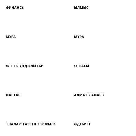
ФИНАНСЫ
ҚЫЛМЫС
МҰРА
МҰРА
ҰЛТТЫҚ ҚҰНДЫЛЫҚТАР
ОТБАСЫ
ЖАСТАР
АЛМАТЫ АЖАРЫ
"ШАЛҚАР" ГАЗЕТІНЕ 50 ЖЫЛ!
ӘДЕБИЕТ