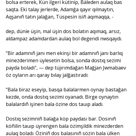
bolsa erterek, Kün ilgeri kütinip, Bäleden aulaq bas
saqta. Eki talay jerlerde, Adamğa qayır qılmaytın,
Aqşanıñ tatın jalağan, Tüspesin isiñ aqımaqqa, -
dep, dünie üşin, mal üşin dos bolatın aqımaq, arsız,
aldampaz adamdardan aulaq bol degendi nwsqaydı.
"Bir adamnıñ janı men ekinşi bir adamnıñ janı barlıq
minezderimen üylesetin bolsa, sonda dostıq sezimi
payda boladı", — dep tüjırımdağan Mağjan Jwmabaev
öz oyların arı qaray bılay jalğastıradı:
"Bala biraz eseyip, basqa balalarmen oynay bastağan
kezde, onda dostıq sezimi oyanadı. Birge oynaytın
balalardıñ işinen bala özine dos tauıp aladı.
Dostıq sezimniñ balağa köp paydası bar. Dosınıñ
köñilin tauıp üyrengen bala özimşildik minezderden
aulaq boladı. Öziniñ dos balasınıñ sözin bala ülken