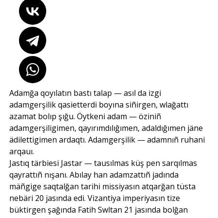
Adamğa qoyılatın bastı talap — asıl da izgi
adamgerşilik qasietterdi boyına siñirgen, wlağattı
azamat bolıp şığu. Öytkeni adam — öziniñ
adamgerşiligimen, qayırımdılığımen, adaldığımen jäne
ädilettigimen ardaqtı. Adamgerşilik — adamnıñ ruhani
arqauı.
Jastıq tärbiesi Jastar — tausılmas küş pen sarqılmas
qayrattıñ nışanı. Abılay han adamzattıñ jadında
mäñgige saqtalğan tarihi missiyasın atqarğan tüsta
nebäri 20 jasında edi. Vizantiya imperiyasın tize
büktirgen şağında Fatih Swltan 21 jasında bolğan