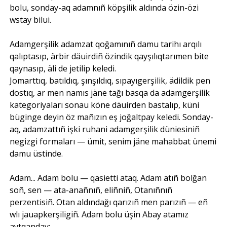
bolu, sonday-aq adamnıñ köpşilik aldında özin-özi
wstay bilui.
Adamgerşilik adamzat qoğamınıñ damu tarihı arqılı
qalıptasıp, ärbir däuirdiñ özindik qayşılıqtarımen bite
qaynasıp, äli de jetilip keledi.
Jomarttıq, batıldıq, şınşıldıq, sıpayıgerşilik, ädildik pen
dostıq, ar men namıs jäne tağı basqa da adamgerşilik
kategoriyaları sonau köne däuirden bastalıp, küni
büginge deyin öz mañızın eş joğaltpay keledi. Sonday-
aq, adamzattıñ işki ruhani adamgerşilik düniesiniñ
negizgi formaları — ümit, senim jäne mahabbat ünemi
damu üstinde.
Adam... Adam bolu — qasietti ataq. Adam atıñ bolğan
soñ, sen — ata-anañnıñ, eliñniñ, Otanıñnıñ
perzentisiñ. Otan aldındağı qarızıñ men parızıñ — eñ
wlı jauapkerşiligiñ. Adam bolu üşin Abay atamız
aytqanday: