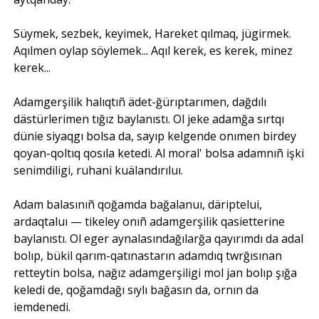
Süymek, sezbek, keyimek, Hareket qılmaq, jügirmek.
Aqılmen oylap söylemek... Aqıl kerek, es kerek, minez
kerek...
Adamgerşilik halıqtıñ ädet-ğürıptarımen, dağdılı
dästürlerimen tığız baylanıstı. Ol jeke adamğa sırtqı
dünie siyaqgı bolsa da, sayıp kelgende onımen birdey
qoyan-qoltıq qosıla ketedi. Al moral' bolsa adamnıñ işki
senimdiligi, ruhani kuälandırıluı.
Adam balasınıñ qoğamda bağalanuı, däriptelui,
ardaqtaluı — tikeley onıñ adamgerşilik qasietterine
baylanıstı. Ol eger aynalasındağılarğa qayırımdı da adal
bolıp, bükil qarım-qatınastarın adamdıq twrğısınan
retteytin bolsa, nağız adamgerşiligi mol jan bolıp şığa
keledi de, qoğamdağı sıylı bağasın da, ornın da
iemdenedi.