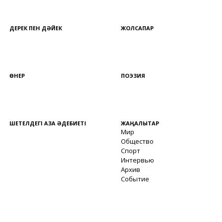
ДЕРЕК ПЕН ДӘЙЕК
ЖОЛСАПАР
ӨНЕР
ПОЭЗИЯ
ШЕТЕЛДЕГІ ҚАЗАҚ ӘДЕБИЕТІ
ЖАҢАЛЫҚТАР
Мир
Общество
Спорт
Интервью
Архив
Событие