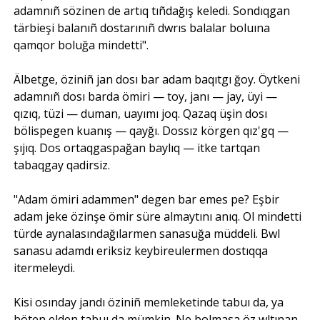
adamnıñ sözinen de artıq tıñdağış keledi. Sondıqgan
tärbieşi balanıñ dostarınıñ dwrıs balalar boluına
qamqor boluğa mindetti".
Älbetge, öziniñ jan dosı bar adam baqıtgı ğoy. Öytkeni
adamnıñ dosı barda ömiri — toy, janı — jay, üyi —
qızıq, tüzi — duman, uayımı joq. Qazaq üşin dosı
bölispegen kuanış — qayğı. Dossız körgen qız'gq —
şıjıq. Dos ortaqgaspağan baylıq — itke tartqan
tabaqgay qadirsiz.
"Adam ömiri adammen" degen bar emes pe? Eşbir
adam jeke özinşe ömir süre almaytını anıq. Ol mindetti
türde aynalasındağılarmen sanasuğa müddeli. Bwl
sanasu adamdı eriksiz keybireulermen dostıqqa
itermeleydi.
Kisi osınday jandı öziniñ memleketinde tabuı da, ya
böten elden tabuı da mümkin. Ne bolmasa öz wltınan,