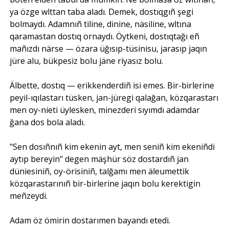
ya özge wlttan taba aladı. Demek, dostıqgıñ şegi
bolmaydı. Adamnıñ tiline, dinine, näsiline, wltına
qaramastan dostıq ornaydı. Öytkeni, dostıqtağı eñ
mañızdı närse — özara üğısıp-tüsinisu, jarasıp jaqın
jüre alu, bükpesiz bolu jäne riyasız bolu.
Älbette, dostıq — erikkenderdiñ isi emes. Bir-birlerine
peyil-ıqılastarı tüsken, jan-jüregi qalağan, közqarastarı
men oy-nieti üylesken, minezderi sıyımdı adamdar
ğana dos bola aladı.
"Sen dosıñnıñ kim ekenin ayt, men seniñ kim ekeniñdi
aytıp bereyin" degen mäşhür söz dostardıñ jan
düniesiniñ, oy-örisiniñ, talğamı men äleumettik
közqarastarınıñ bir-birlerine jaqın bolu kerektigin
meñzeydi.
Adam öz ömirin dostarımen bayandı etedi.