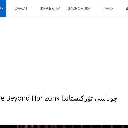
АР
САЯСАТ
ЖАҢАЛЫҚТАР
ЭКОНОМИКА
ТАРИХ
Д
: