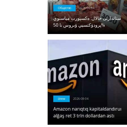
Общество
2026-08-04
ستاندارتى حالال: ەكسپورت مياسنوي
پرودۋكتسيي ۆىروس نا 50%
Әлем
2026-08-04
Amazon narıqtıq kapitaldandıruı
alğaş ret 3 trln dollardan astı