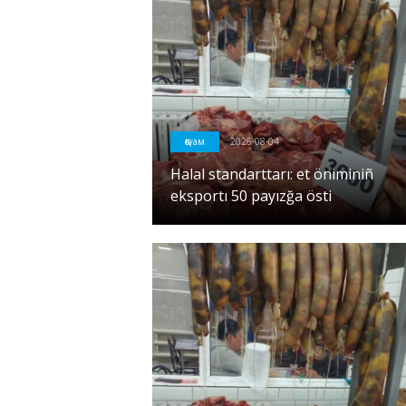
Қоғам
2026-08-04
Halal standarttarı: et öniminiñ
eksportı 50 payızğa östi