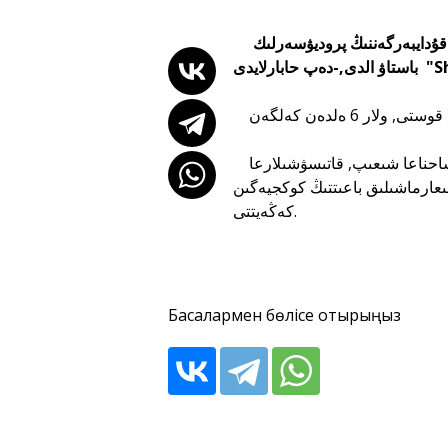
تۇركىستان قالاسىندا ديماش قۇدايبەرگەننىڭ پروديۋسەرلىك «Voice Beyond Horizon» جوباسى
جوبانىڭ باستاماشىسى ارى قازىلار القاسىنىڭ توراعاسى رەتىندە ديماش ساحناعا شىعىپ, قاتىسۋشىلارعا
ىعارماشىلىق باعىتتىڭ كوكجيەگىن
كەڭەيتتى.
Басқалармен бөлісе отырыңыз