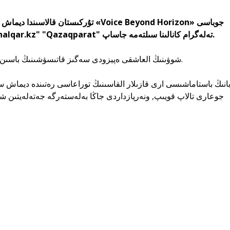
باستاۋ الدى,-دەپ حابارلايدى "Shalqar.kz" "Qazaqparat" تەلەگرام كانالىنا سىلتەمە جاساپ.
شوۋىنىڭ العاشقى ەپيزودى سەگىز قاتىسۋشىنىڭ باسىن قوستى, ولار 6 ەلدەن كەلگەن.
جوعارى تالاپ قويىپ, ونەرپازداردى جاڭا بەلەستەرگە جەتەلەيتىن ش