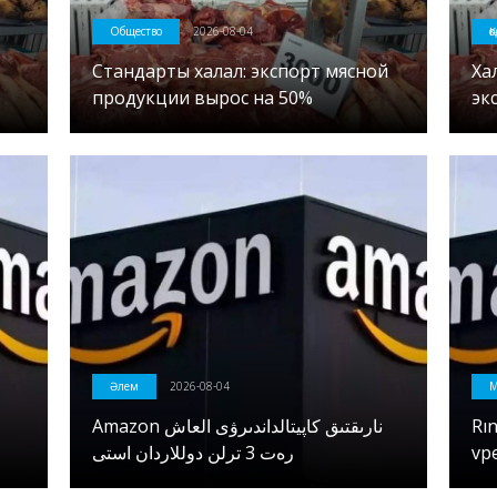
Общество
2026-08-04
Қ
Стандарты халал: экспорт мясной
Ха
продукции вырос на 50%
эк
Әлем
2026-08-04
Amazon نارىقتىق كاپيتالداندىرۋى العاش
Rı
رەت 3 ترلن دوللاردان استى
vpe