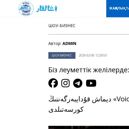
ЖАҢАЛЫҚТ
ШОУ-БИЗНЕС
Автор:
ADMIN
ШОУ-БИЗНЕС
2026-02-06 12:29:53
Біз әлеуметтік желілерде
ديماش قۇدايبەرگەننىڭ «Voice Beyond Horizon» جوباسى تۇركىستاندا
كورسەتىلدى