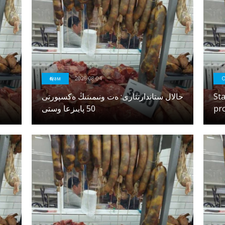
Қоғам
2026-08-04
О
حالال ستاندارتتارى: ەت ونىمىنىڭ ەكسپورتى
St
50 پايىزعا وستى
pr