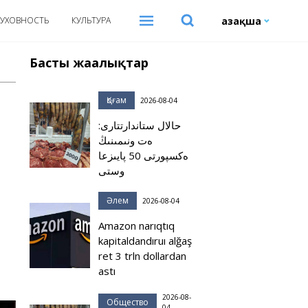
Қазақша
УХОВНОСТЬ
КУЛЬТУРА
Басты жаңалықтар
Қоғам
2026-08-04
حالال ستاندارتتارى:
ەت ونىمىنىڭ
ەكسپورتى 50 پايىزعا
وستى
Әлем
2026-08-04
Amazon narıqtıq
kapitaldandıruı alğaş
ret 3 trln dollardan
astı
2026-08-
Общество
04