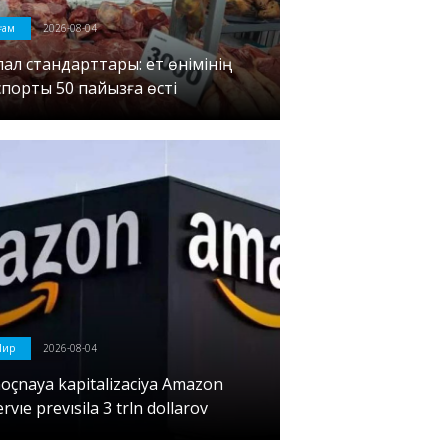
оғам
2026-08-04
лал стандарттары: ет өнімінің
спорты 50 пайызға өсті
Мир
2026-08-04
noçnaya kapitalizaciya Amazon
rvıe prevısila 3 trln dollarov