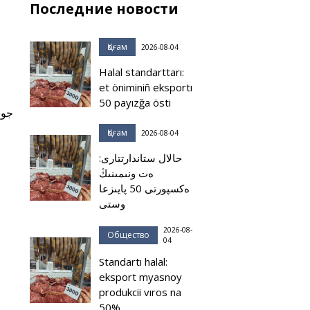
Последние новости
Қоғам
2026-08-04
Halal standarttarı:
et öniminiñ eksportı
50 payızğa östi
Қоғам
2026-08-04
حالال ستاندارتتارى:
ەت ونىمىنىڭ
ەكسپورتى 50 پايىزعا
وستى
2026-08-
Общество
04
Standartı halal:
eksport myasnoy
produkcii vıros na
50%