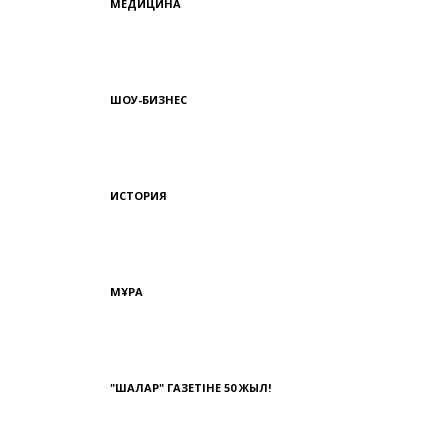
МЕДИЦИНА
ШОУ-БИЗНЕС
ИСТОРИЯ
МҰРА
Ы
"ШАЛҚАР" ГАЗЕТІНЕ 50 ЖЫЛ!