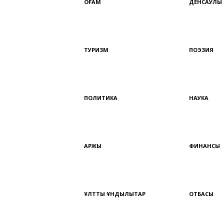
ҚОҒАМ
ДЕНСАУЛЫҚ
ТУРИЗМ
ПОЭЗИЯ
ПОЛИТИКА
НАУКА
ҚАРЖЫ
ФИНАНСЫ
ҰЛТТЫҚ ҚҰНДЫЛЫҚТАР
ОТБАСЫ