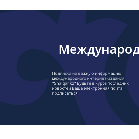
Международн
Подписка на важную информацию
международного интернет-издания
"Shalqar kz" Будьте в курсе последних
новостей Ваша электронная почта
подписаться