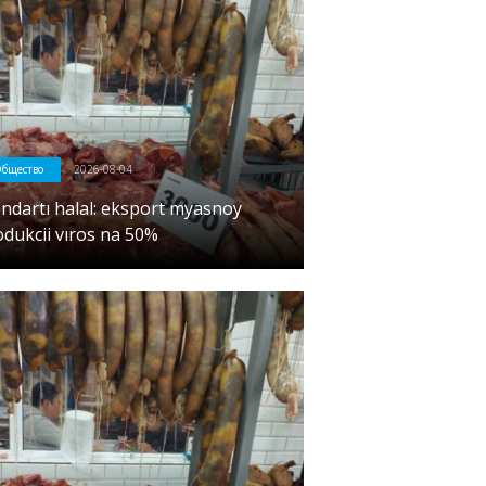
бщество
2026-08-04
andartı halal: eksport myasnoy
odukcii vıros na 50%