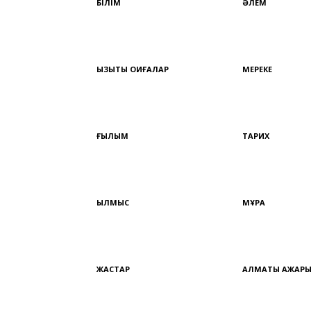
БІЛІМ
ӘЛЕМ
ҚЫЗЫҚТЫ ОҚИҒАЛАР
МЕРЕКЕ
ҒЫЛЫМ
ТАРИХ
ҚЫЛМЫС
МҰРА
ЖАСТАР
АЛМАТЫ АЖАР