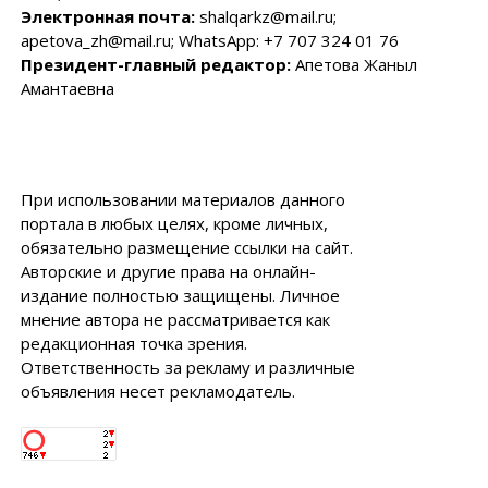
Электронная почта:
shalqarkz@mail.ru;
apetova_zh@mail.ru; WhatsApp: +7 707 324 01 76
Президент-главный редактор:
Апетова Жаныл
Амантаевна
При использовании материалов данного
портала в любых целях, кроме личных,
обязательно размещение ссылки на сайт.
Авторские и другие права на онлайн-
издание полностью защищены. Личное
мнение автора не рассматривается как
редакционная точка зрения.
Ответственность за рекламу и различные
объявления несет рекламодатель.