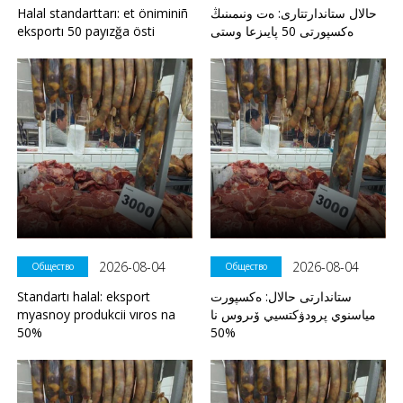
Halal standarttarı: et öniminiñ
حالال ستاندارتتارى: ەت ونىمىنىڭ
eksportı 50 payızğa östi
ەكسپورتى 50 پايىزعا وستى
2026-08-04
2026-08-04
Общество
Общество
Standartı halal: eksport
ستاندارتى حالال: ەكسپورت
myasnoy produkcii vıros na
مياسنوي پرودۋكتسيي ۆىروس نا
50%
50%