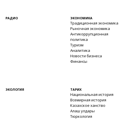
РАДИО
ЭКОНОМИКА
Традиционная экономика
Рыночная экономика
Антикоррупционная
политика
Туризм
Аналитика
Новости бизнеса
Финансы
ЭКОЛОГИЯ
ТАРИХ
Национальная история
Всемирная история
Казахское ханство
Алаш улдары
Тюркология