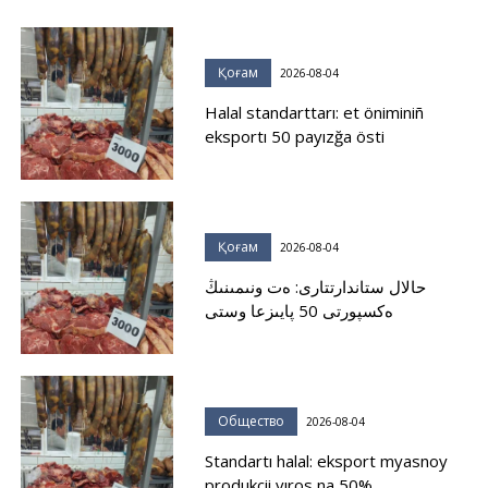
Қоғам
2026-08-04
Halal standarttarı: et öniminiñ
eksportı 50 payızğa östi
Қоғам
2026-08-04
حالال ستاندارتتارى: ەت ونىمىنىڭ
ەكسپورتى 50 پايىزعا وستى
Общество
2026-08-04
Standartı halal: eksport myasnoy
produkcii vıros na 50%