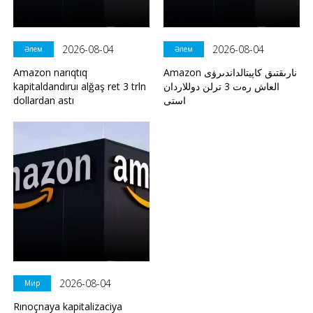
2026-08-04
2026-08-04
Әлем
Әлем
Amazon narıqtıq
Amazon نارىقتىق كاپيتالداندىرۋى
kapitaldandıruı alğaş ret 3 trln
العاش رەت 3 ترلن دوللاردان
dollardan astı
استى
2026-08-04
Мир
Rınoçnaya kapitalizaciya