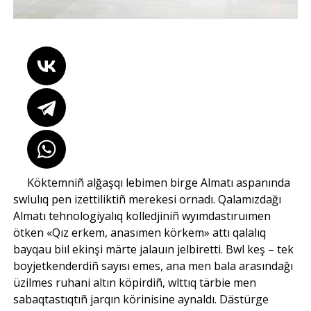
Köktemniñ alğaşqı lebimen birge Almatı aspanında
swlulıq pen izettiliktiñ merekesi ornadı. Qalamızdağı
Almatı tehnologiyalıq kolledjiniñ wyımdastıruımen
ötken «Qız erkem, anasımen körkem» attı qalalıq
bayqau biıl ekinşi märte jalauın jelbiretti. Bwl keş – tek
boyjetkenderdiñ sayısı emes, ana men bala arasındağı
üzilmes ruhani altın köpirdiñ, wlttıq tärbie men
sabaqtastıqtıñ jarqın körinisine aynaldı. Dästürge