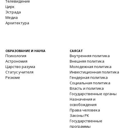
Телевидение
Цирк
Эстрада
Медиа
Архитектура
ОБРАЗОВАНИЕ И НАУКА
САЯСАТ
Психология
Внутренняя политика
Астрономия
Внешняя политика
Царство разума
Молодежная политика
Статус учителя
Инвестиционная политика
Резюме
Гендерная политика
Социальная политика
Власть и политика
Государственные органы
Назначения и
освобождения
Права человека
Законы РК
Государственные
программы