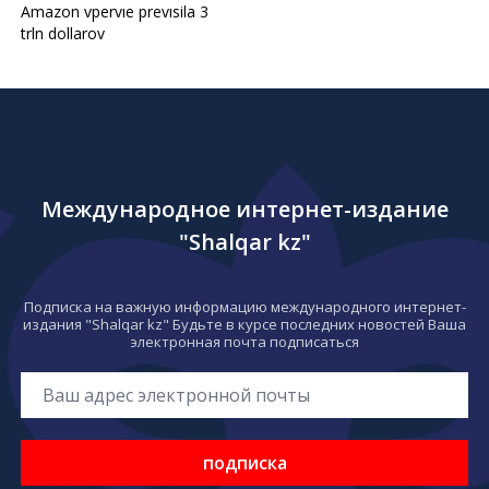
Amazon vpervıe prevısila 3
trln dollarov
Международное интернет-издание
"Shalqar kz"
Подписка на важную информацию международного интернет-
издания "Shalqar kz" Будьте в курсе последних новостей Ваша
электронная почта подписаться
подписка