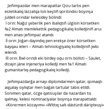
Jeñimpazdar men marapattar Qızu tartıs pen
estetikalıq läzzatqa tolı keştiñ qorıtındısı boyınşa
jüldeli orındar kelesidey bölindi:
İ orın: Nağız şeberlik pen ibalıqtıñ ülgisin körsetken
№2 Almatı memlekettik pedagogikalıq kolledjiniñ aruı
men anası jeñimpaz atandı.
İİ orın: Joğarı dayındıq pen erekşe öner körsetken
bayqau ieleri – Almatı tehnologiyalıq kolledjiniñ jwbı
ielendi.
İİİ orın: Bwl orındı eki birdey oqu ornı bölisti – Säulet,
dizayn jäne injeneriya kolledji men №1 Almatı
gumanitarlıq-pedagogikalıq kolledji.
Jeñimpazdarğa arnayı diplomdarmen qatar, qomaqtı
aqşalay sıylıqtar men bağalı tartular tabıs etildi.
Sonımen qatar, özge qatısuşılar da nazardan tıs
qalmay, kelesi nominaciyalar boyınşa marapattaldı:
«Körermen közayımı» «Wlttıq salt-dästürdi däripteuşi»