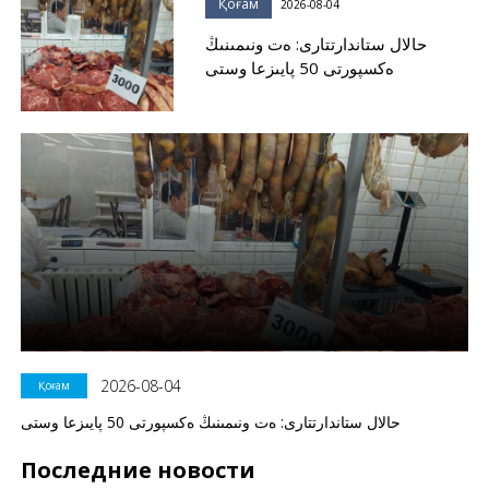
Қоғам
2026-08-04
حالال ستاندارتتارى: ەت ونىمىنىڭ
ەكسپورتى 50 پايىزعا وستى
2026-08-04
Қоғам
حالال ستاندارتتارى: ەت ونىمىنىڭ ەكسپورتى 50 پايىزعا وستى
Последние новости