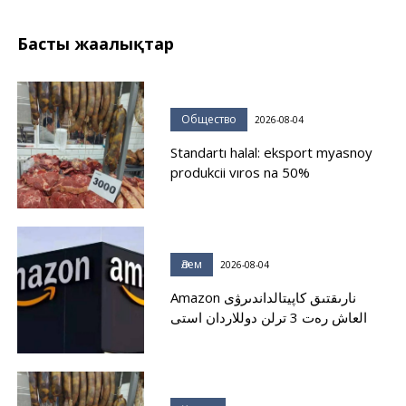
Басты жаңалықтар
Общество
2026-08-04
Standartı halal: eksport myasnoy
produkcii vıros na 50%
Әлем
2026-08-04
Amazon نارىقتىق كاپيتالداندىرۋى
العاش رەت 3 ترلن دوللاردان استى