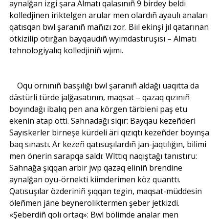
aynalğan izgi şara Almatı qalasınıñ 9 birdey beldi
kolledjinen iriktelgen arular men olardıñ ayaulı anaları
qatısqan bwl şaranıñ mañızı zor. Biıl ekinşi jıl qatarınan
ötkizilip otırğan bayqaudıñ wyımdastıruşısı – Almatı
tehnologiyalıq kolledjiniñ wjımı.
Oqu ornınıñ basşılığı bwl şaranıñ aldağı uaqıtta da
dästürli türde jalğasatının, maqsat – qazaq qızınıñ
boyındağı ibalıq pen ana körgen tärbieni paş etu
ekenin atap ötti. Sahnadağı siqır: Bayqau kezeñderi
Sayıskerler birneşe kürdeli äri qızıqtı kezeñder boyınşa
baq sınastı. Är kezeñ qatısuşılardıñ jan-jaqtılığın, bilimi
men önerin sarapqa saldı: Wlttıq naqıştağı tanıstıru:
Sahnağa şıqqan ärbir jwp qazaq eliniñ brendine
aynalğan oyu-örnekti kiimderimen köz quanttı.
Qatısuşılar özderiniñ şıqqan tegin, maqsat-müddesin
öleñmen jäne beyneroliktermen şeber jetkizdi.
«Şeberdiñ qolı ortaq»: Bwl bölimde analar men