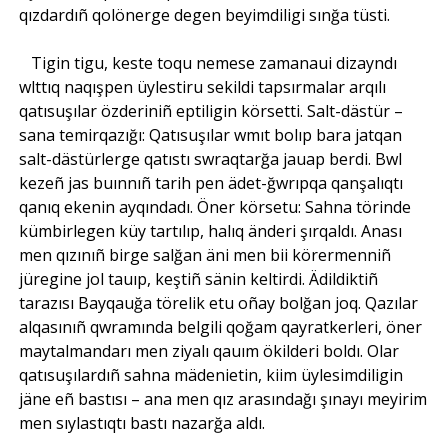
qızdardıñ qolönerge degen beyimdiligi sınğa tüsti.
Tigin tigu, keste toqu nemese zamanaui dizayndı
wlttıq naqışpen üylestiru sekildi tapsırmalar arqılı
qatısuşılar özderiniñ eptiligin körsetti. Salt-dästür –
sana temirqazığı: Qatısuşılar wmıt bolıp bara jatqan
salt-dästürlerge qatıstı swraqtarğa jauap berdi. Bwl
kezeñ jas buınnıñ tarih pen ädet-ğwrıpqa qanşalıqtı
qanıq ekenin ayqındadı. Öner körsetu: Sahna törinde
kümbirlegen küy tartılıp, halıq änderi şırqaldı. Anası
men qızınıñ birge salğan äni men bii körermenniñ
jüregine jol tauıp, keştiñ sänin keltirdi. Ädildiktiñ
tarazısı Bayqauğa törelik etu oñay bolğan joq. Qazılar
alqasınıñ qwramında belgili qoğam qayratkerleri, öner
maytalmandarı men ziyalı qauım ökilderi boldı. Olar
qatısuşılardıñ sahna mädenietin, kiim üylesimdiligin
jäne eñ bastısı – ana men qız arasındağı şınayı meyirim
men sıylastıqtı bastı nazarğa aldı.