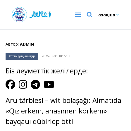
Қазақша
Ұлттық құндылықтар
Автор:
ADMIN
Ұлттық құндылықтар
2026-03-06 10:55:03
Біз әлеуметтік желілерде:
Aru tärbiesi – wlt bolaşağı: Almatıda
«Qız erkem, anasımen körkem»
bayqauı dübirlep ötti