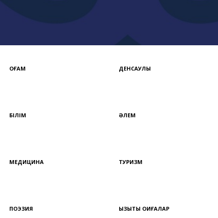
ҚОҒАМ
ДЕНСАУЛЫҚ
БІЛІМ
ӘЛЕМ
МЕДИЦИНА
ТУРИЗМ
ПОЭЗИЯ
ҚЫЗЫҚТЫ ОҚИҒАЛАР