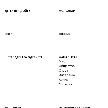
ДЕРЕК ПЕН ДӘЙЕК
ЖОЛСАПАР
ӨНЕР
ПОЭЗИЯ
ШЕТЕЛДЕГІ ҚАЗАҚ ӘДЕБИЕТІ
ЖАҢАЛЫҚТАР
Мир
Общество
Спорт
Интервью
Архив
Событие
МОЛОДЕЖЬ
ДОМАШНЕЕ ЗАДАНИЕ