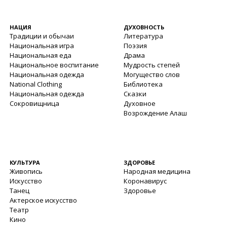
НАЦИЯ
ДУХОВНОСТЬ
Традиции и обычаи
Литература
Национальная игра
Поэзия
Национальная еда
Драма
Национальное воспитание
Мудрость степей
Национальная одежда
Могущество слов
National Clothing
Библиотека
Национальная одежда
Сказки
Сокровищница
Духовное
Возрождение Алаш
КУЛЬТУРА
ЗДОРОВЬЕ
Живопись
Народная медицина
Искусство
Коронавирус
Танец
Здоровье
Актерское искусство
Театр
Кино