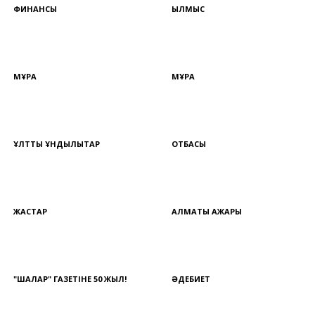
ФИНАНСЫ
ҚЫЛМЫС
МҰРА
МҰРА
ҰЛТТЫҚ ҚҰНДЫЛЫҚТАР
ОТБАСЫ
ЖАСТАР
АЛМАТЫ АЖАРЫ
"ШАЛҚАР" ГАЗЕТІНЕ 50 ЖЫЛ!
ӘДЕБИЕТ