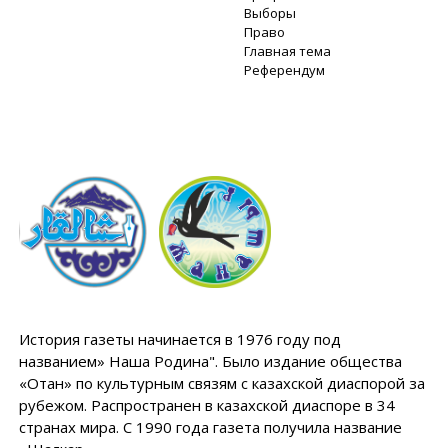
Выборы
Право
Главная тема
Референдум
История газеты начинается в 1976 году под
названием» Наша Родина". Было издание общества
«Отан» по культурным связям с казахской диаспорой за
рубежом. Распространен в казахской диаспоре в 34
странах мира. С 1990 года газета получила название