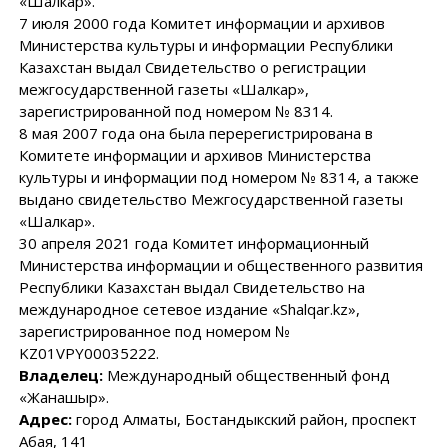
«Шалкар».
7 июля 2000 года Комитет информации и архивов
Министерства культуры и информации Республики
Казахстан выдал Свидетельство о регистрации
межгосударственной газеты «Шалкар»,
зарегистрированной под номером № 8314.
8 мая 2007 года она была перерегистрирована в
Комитете информации и архивов Министерства
культуры и информации под номером № 8314, а также
выдано свидетельство Межгосударственной газеты
«Шалкар».
30 апреля 2021 года Комитет информационный
Министерства информации и общественного развития
Республики Казахстан выдал Свидетельство на
международное сетевое издание «Shalqar.kz»,
зарегистрированное под номером №
KZ01VPY00035222.
Владелец:
Международный общественный фонд
«Жанашыр».
Адрес:
город Алматы, Бостандыкский район, проспект
Абая, 141