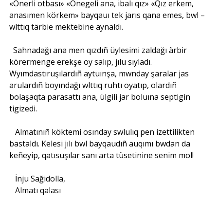
«Önerli otbası» «Önegeli ana, ibalı qız» «Qız erkem,
anasımen körkem» bayqauı tek jarıs qana emes, bwl –
wlttıq tärbie mektebine aynaldı.
Sahnadağı ana men qızdıñ üylesimi zaldağı ärbir
körermenge erekşe oy salıp, jılu sıyladı.
Wyımdastıruşılardıñ aytuınşa, mwnday şaralar jas
arulardıñ boyındağı wlttıq ruhtı oyatıp, olardıñ
bolaşaqta parasattı ana, ülgili jar boluına septigin
tigizedi.
Almatınıñ köktemi osınday swlulıq pen izettilikten
bastaldı. Kelesi jılı bwl bayqaudıñ auqımı bwdan da
keñeyip, qatısuşılar sanı arta tüsetinine senim mol!
İnju Sağidolla,
Almatı qalası