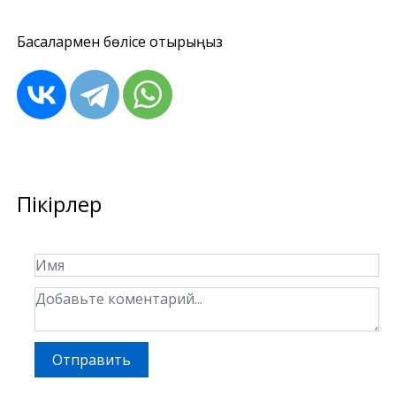
Басқалармен бөлісе отырыңыз
Пікірлер
Отправить