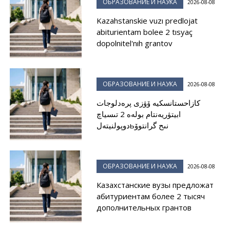
ОБРАЗОВАНИЕ И НАУКА
2026-08-08
Kazahstanskie vuzı predlojat
abiturientam bolee 2 tısyaç
dopolnitel'nıh grantov
ОБРАЗОВАНИЕ И НАУКА
2026-08-08
كازاحستانسكيە ۆۋزى پرەدلوجات
ابيتۋريەنتام بولەە 2 تىسياچ
دوپولنيتەلьنىح گرانتوۆ
ОБРАЗОВАНИЕ И НАУКА
2026-08-08
Казахстанские вузы предложат
абитуриентам более 2 тысяч
дополнительных грантов