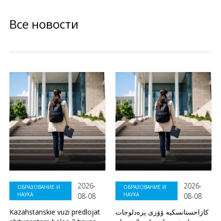
Все новости
2026-
2026-
ОБРАЗОВАНИЕ И
ОБРАЗОВАНИЕ И
НАУКА
НАУКА
08-08
08-08
Kazahstanskie vuzı predlojat
كازاحستانسكيە ۆۋزى پرەدلوجات