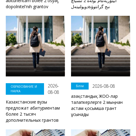
abiturientam bolee 2 tısyaç
ابيتۋريەنتام بولەە 2 تىسياچ
dopolnitel'nıh grantov
دوپولنيتەلьنىح گرانتوۆ
2026-
2026-08-08
Білім
ОБРАЗОВАНИЕ И
НАУКА
08-08
Қазақстандық ЖОО-лар
Казахстанские вузы
талапкерлерге 2 мыңнан
предложат абитуриентам
астам қосымша грант
более 2 тысяч
ұсынады
дополнительных грантов