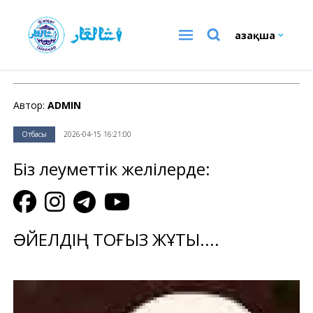
Қазақша
Отбасы
Автор:
ADMIN
Отбасы
2026-04-15 16:21:00
Біз әлеуметтік желілерде:
ƏЙЕЛДІҢ ТОҒЫЗ ЖҰТЫ....