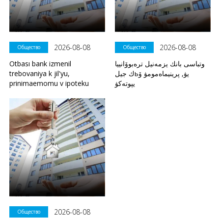
2026-08-08
2026-08-08
Общество
Общество
Otbası bank izmenil
وتباسى بانك يزمەنيل ترەبوۆانييا
trebovaniya k jil'yu,
ك جيلьيۋ, پرينيماەمومۋ ۆ
prinimaemomu v ipoteku
يپوتەكۋ
2026-08-08
Общество