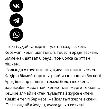
Өсекті судай сапырып, гулетіп сөзді ескені..
Көсемсіп, көкіп,шаптығып, төбесін ердің тескені..
Білмей-ақ даттап біреуді, тон болса сырттан
пішкені..
Қолында өтпес пышағы, қиқалап нанын кескені..
Қадірін білмей жарының, табысын шашып бөскені..
Арақ ішіп, ар шашып, темекі болса шеккені..
Бар нəсібін жаратпай, кепиет қып жерге төккені...
Кешіре алмай кектеніп,ұмытпай жүрсе өкпені..
Жемісін төгіп бермесе, жайқалтып жерге еккені..
Тілегі ондай əйелдің, ауаға ұшып кеткені..