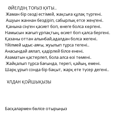
ƏЙЕЛДІҢ ТОҒЫЗ ҚҰТЫ...
Жаман бір сөзді естімей, жақсыға құлақ түргені..
Ашуын жаннан бездіріп, сабырлық етсе жеңгені..
Қанына сіңген қасиет боп, өнеге болса көргені..
Намысын жағып ұрпақтың, өсиет боп қалса бергені..
Қазаны оттан алынбай,адалдан болса жегені..
Үйілмей ыдыс-аяғы, жуылып тұрса тегені...
Анасындай аялап, қадірлей білсе енені..
Азаматын қастерлеп, бола алса өзі төмені..
Жайқалып тұрса бағында, терегі, қайың, емені..
Шарқ ұрып сонда бір бақыт, жарқ ете түсер дегені...
ҰЛДАН ҚОЙШЫҚЫЗЫ
Басқалармен бөлісе отырыңыз