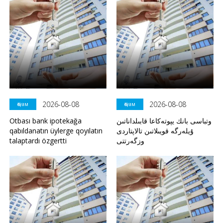
2026-08-08
2026-08-08
Қоғам
Қоғам
Otbası bank ipotekağa
وتباسى بانك يپوتەكاعا قابىلداناتىن
qabıldanatın üylerge qoyılatın
ۇيلەرگە قويىلاتىن تالاپتاردى
talaptardı özgertti
وزگەرتتى