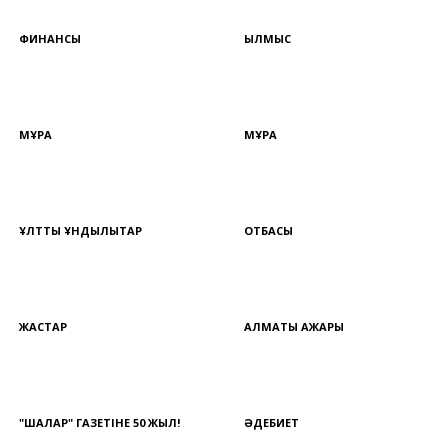
ФИНАНСЫ
ҚЫЛМЫС
МҰРА
МҰРА
ҰЛТТЫҚ ҚҰНДЫЛЫҚТАР
ОТБАСЫ
ЖАСТАР
АЛМАТЫ АЖАРЫ
"ШАЛҚАР" ГАЗЕТІНЕ 50 ЖЫЛ!
ӘДЕБИЕТ