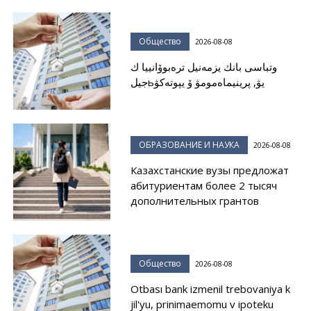
Общество
2026-08-08
وتباسى بانك يزمەنيل ترەبوۆانييا ك
جيلьيۋ, پرينيماەمومۋ ۆ يپوتەكۋ
ОБРАЗОВАНИЕ И НАУКА
2026-08-08
Казахстанские вузы предложат
абитуриентам более 2 тысяч
дополнительных грантов
Общество
2026-08-08
Otbası bank izmenil trebovaniya k
jil'yu, prinimaemomu v ipoteku