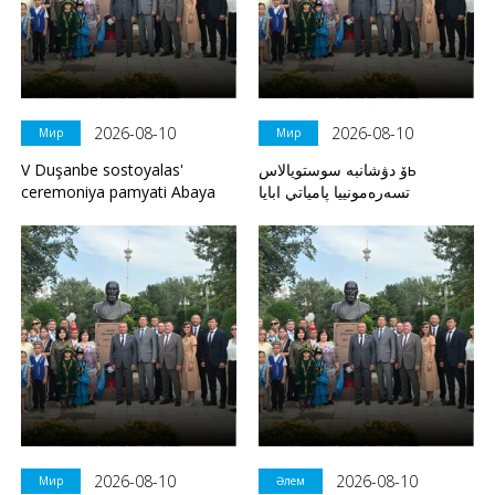
2026-08-10
2026-08-10
Мир
Мир
V Duşanbe sostoyalas'
ۆ دۋشانبە سوستويالاسь
ceremoniya pamyati Abaya
تسەرەمونييا پامياتي ابايا
2026-08-10
2026-08-10
Мир
Әлем