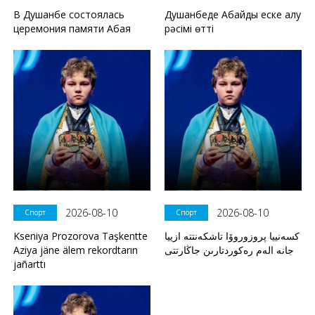
В Душанбе состоялась
Душанбеде Абайды еске алу
церемония памяти Абая
рәсімі өтті
2026-08-10
2026-08-10
Спорт
Спорт
Kseniya Prozorova Taşkentte
كسەنييا پروزوروۆا تاشكەنتتە ازييا
Aziya jäne älem rekordtarın
جانە الەم رەكوردتارىن جاڭارتتى
jañarttı