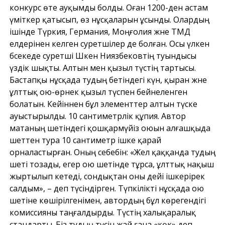
конкурс өте ауқымды болды. Оған 1200-ден астам
үміткер қатысып, өз нұсқаларын ұсынды. Олардың
ішінде Түркия, Германия, Моңғолия және ТМД
елдерінен келген суретшілер де болған. Осы үлкен
бәсекеде суретші Шәкен Ниязбековтің туындысы
үздік шықты. Алтын мен қызыл түстің тартысы.
Бастапқы нұсқада тудың бетіндегі күн, қыран және
ұлттық ою-өрнек қызыл түспен бейнеленген
болатын. Кейіннен бұл элементтер алтын түске
ауыстырылды. 10 сантиметрлік құпия. Автор
матаның шетіндегі қошқармүйіз оюын алғашқыда
шеттен тура 10 сантиметр ішке қарай
орналастырған. Оның себебін: «Жел қаққанда тудың
шеті тозады, егер ою шетінде тұрса, ұлттық нақыш
жыртылып кетеді, сондықтан оны әдейі ішкерірек
салдым», – деп түсіндірген. Түпкілікті нұсқада ою
шетіне көшірілгенімен, автордың бұл көрегендігі
комиссияны таңғалдырды. Түстің халықаралық
стандарты. Біз тудың түсін жай ғана «көк» деп