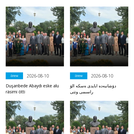
2026-08-10
2026-08-10
Әлем
Әлем
Duşanbede Abaydı eske alu
دۋشانبەدە ابايدى ەسكە الۋ
räsimi ötti
راسىمى وتتى