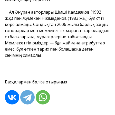
Ал Әнұран авторлары Шәмші Қалдаяқов (1992
ж.қ.) пен Жұмекен Нәжімеденов (1983 ж.қ.) бұл сәтті
көре алмады. Сондықтан 2006 жылы барлық заңды
гонорарлар мен мемлекеттік марапаттар олардың
отбасыларына, мұрагерлеріне табысталды.
Мемлекеттік рәміздер — бұл жай ғана атрибуттар
емес, бұл өткен тарих пен болашаққа деген
сенімнің символы.
Басқалармен бөлісе отырыңыз