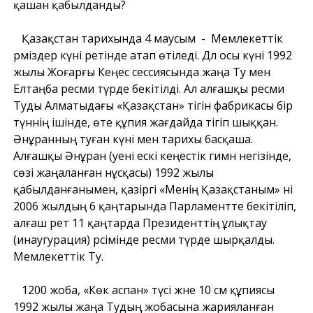
қашан қабылданды?
Қазақстан тарихында 4 маусым - Мемлекеттік
рәміздер күні ретінде атап өтіледі. Дәл осы күні 1992
жылы Жоғарғы Кеңес сессиясында жаңа Ту мен
Елтаңба ресми түрде бекітілді. Ал алғашқы ресми
Туды Алматыдағы «Қазақстан» тігін фабрикасы бір
түннің ішінде, өте құпия жағдайда тігіп шыққан.
Әнұранның туған күні мен тарихы басқаша.
Алғашқы Әнұран (әуені ескі кеңестік гимн негізінде,
сөзі жаңаланған нұсқасы) 1992 жылы
қабылданғанымен, қазіргі «Менің Қазақстаным» әні
2006 жылдың 6 қаңтарында Парламентте бекітіліп,
алғаш рет 11 қаңтарда Президенттің ұлықтау
(инаугурация) рәсімінде ресми түрде шырқалды.
Мемлекеттік Ту.
1200 жоба, «Көк аспан» түсі және 10 см құпиясы
1992 жылы жаңа Тудың жобасына жарияланған