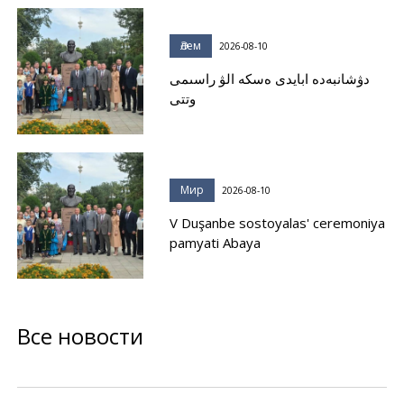
Әлем
2026-08-10
دۋشانبەدە ابايدى ەسكە الۋ راسىمى
وتتى
Мир
2026-08-10
V Duşanbe sostoyalas' ceremoniya
pamyati Abaya
Все новости