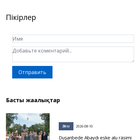
Пікірлер
Отправить
Басты жаңалықтар
Әлем
2026-08-10
Duşanbede Abaydı eske alu räsimi