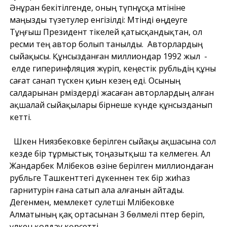
Әнұран бекітілгенде, оның түпнұсқа мәтініне
маңызды түзетулер енгізілді: Мәтінді өңдеуге
Тұңғыш Президент тікелей қатысқандықтан, ол
ресми тең автор болып танылды. Авторлардың
сыйақысы. Құнсызданған миллиондар 1992 жыл -
елде гиперинфляция жүріп, кеңестік рубльдің құны
сағат санап түскен қиын кезең еді. Осының
салдарынан рәміздерді жасаған авторлардың алған
ақшалай сыйақылары бірнеше күнде құнсызданып
кетті.
Шәкен Ниязбековке берілген сыйақы ақшасына сол
кезде бір тұрмыстық тоңазытқыш та келмеген. Ал
Жандарбек Мәлібеков өзіне берілген миллиондаған
рубльге Ташкенттегі дүкеннен тек бір жиһаз
гарнитурін ғана сатып ала алғанын айтады.
Дегенмен, мемлекет сәулетші Мәлібековке
Алматының қақ ортасынан 3 бөлмелі пәтер беріп,
үлкен қолдау көрсетті.