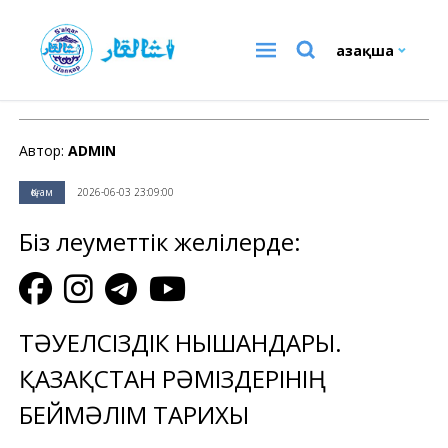
Қазақша
Қоғам
Автор:
ADMIN
Қоғам
2026-06-03 23:09:00
Біз әлеуметтік желілерде:
ТӘУЕЛСІЗДІК НЫШАНДАРЫ.
ҚАЗАҚСТАН РӘМІЗДЕРІНІҢ
БЕЙМӘЛІМ ТАРИХЫ