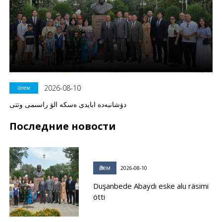
2026-08-10
Әлем
دۋشانبەدە ابايدى ەسكە الۋ راسىمى وتتى
Последние новости
Әлем
2026-08-10
Duşanbede Abaydı eske alu räsimi
ötti