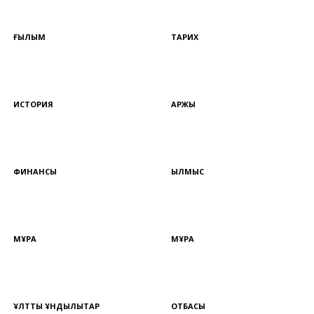
ҒЫЛЫМ
ТАРИХ
ИСТОРИЯ
ҚАРЖЫ
ФИНАНСЫ
ҚЫЛМЫС
МҰРА
МҰРА
ҰЛТТЫҚ ҚҰНДЫЛЫҚТАР
ОТБАСЫ