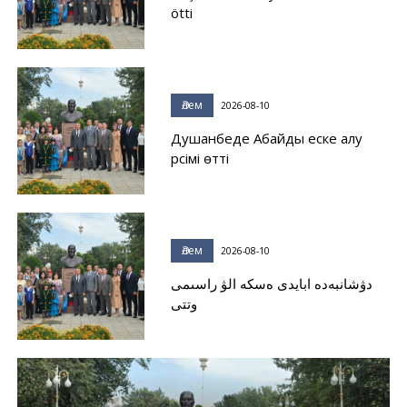
ötti
Әлем
2026-08-10
Душанбеде Абайды еске алу
рәсімі өтті
Әлем
2026-08-10
دۋشانبەدە ابايدى ەسكە الۋ راسىمى
وتتى