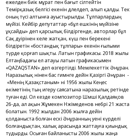
ежелден биік мұрат пен бағыт сілтейтін
Темірқазық белгісі екенін дәлелдеп, алып қалды. Тек
оның түсі алтынға ауыстырылды. Тұлпарлардың
мүйізі. Кейбір депутаттар «бұл ешкінің мүйізіне
ұқсайды» деп қарсылық білдіргенде, авторлар бұл
Сақ дәуірінен келе жатқан, күш пен берекені
білдіретін «бостандық тұлпары» екенін ғылыми
түрде қорғап шықты. Латын графикасы. 2018 жылы
Елтаңбадағы ел атауы латын графикасымен
«QAZAQSTAN» деп өзгертілді. Мемлекеттік Әнұран.
Наразылық әнінен бас гимнге дейін Қазіргі Әнұран -
«Менің Қазақстаным» әні 1956 жылы Кеңес
өкіметінің тың игеру саясатына наразылық ретінде
туған еді. Ол кезде композитор Шәмші Қалдаяқов
26-да, ал ақын Жұмекен Нәжімеденов небәрі 21 жаста
болатын. 1992 жылдан 2006 жылға дейін
қолданыста болған ескі Әнұранның әуені күрделі
болғандықтан, халық арасында жаттауға қиындық
тудырды. Осыған байланысты 2006 жылы жаңа