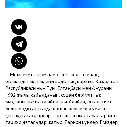
Мемлекеттік рәміздер - кез келген елдің
егемендігі мен мәдени кодының көрінісі. Қазақстан
Республикасының Туы, Елтаңбасы мен Әнұраны
1992 жылы қабылданып, содан бері ұлттық
мақтанышымызға айналды. Алайда, осы қасиетті
белгілердің артында көпшілік біле бермейтін
қызықты тағдырлар, тартысты пікірталастар мен
тарихи детальдар жатыр. Тарихи күндер. Рәміздер