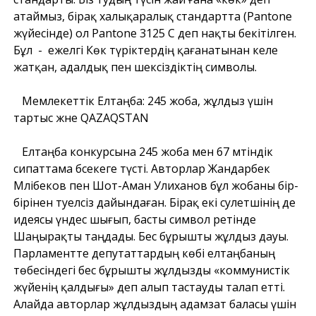
атаймыз, бірақ халықаралық стандартта (Pantone
жүйесінде) ол Pantone 3125 C деп нақты бекітілген.
Бұл - ежелгі Көк түріктердің қағанатынан келе
жатқан, адалдық пен шексіздіктің символы.
Мемлекеттік Елтаңба: 245 жоба, жұлдыз үшін
тартыс және QAZAQSTAN
Елтаңба конкурсына 245 жоба мен 67 мәтіндік
сипаттама бәсекеге түсті. Авторлар Жандарбек
Мәлібеков пен Шот-Аман Уәлиханов бұл жобаны бір-
бірінен тәуелсіз дайындаған. Бірақ екі сәулетшінің де
идеясы үндес шығып, басты символ ретінде
Шаңырақты таңдады. Бес бұрышты жұлдыз дауы.
Парламентте депутаттардың көбі елтаңбаның
төбесіндегі бес бұрышты жұлдызды «коммунистік
жүйенің қалдығы» деп алып тастауды талап етті.
Алайда авторлар жұлдыздың адамзат баласы үшін