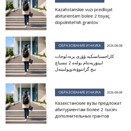
Kazahstanskie vuzı predlojat
abiturientam bolee 2 tısyaç
dopolnitel'nıh grantov
ОБРАЗОВАНИЕ И НАУКА
2026-08-08
كازاحستانسكيە ۆۋزى پرەدلوجات
ابيتۋريەنتام بولەە 2 تىسياچ
دوپولنيتەلьنىح گرانتوۆ
ОБРАЗОВАНИЕ И НАУКА
2026-08-08
Казахстанские вузы предложат
абитуриентам более 2 тысяч
дополнительных грантов