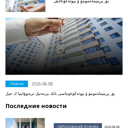
جيلьيۋ, پرينيماەمومۋ ۆ يپوتەكۋ
2026-08-08
Общество
وتباسى بانك يزمەنيل ترەبوۆانييا ك جيلьيۋ, پرينيماەمومۋ ۆ يپوتەكۋ
Последние новости
ОБРАЗОВАНИЕ И НАУКА
2026-08-08