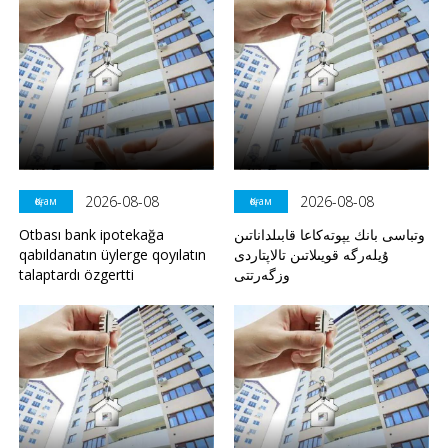
2026-08-08
2026-08-08
Қоғам
Қоғам
Otbası bank ipotekağa
وتباسى بانك يپوتەكاعا قابىلداناتىن
qabıldanatın üylerge qoyılatın
ۇيلەرگە قويىلاتىن تالاپتاردى
talaptardı özgertti
وزگەرتتى