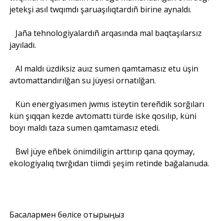
jetekşi asıl twqımdı şaruaşılıqtardıñ birine aynaldı.
Jaña tehnologiyalardıñ arqasında mal baqtaşılarsız
jayıladı.
Al maldı üzdiksiz auız sumen qamtamasız etu üşin
avtomattandırılğan su jüyesi ornatılğan.
Kün energiyasımen jwmıs isteytin tereñdik sorğıları
kün şıqqan kezde avtomattı türde iske qosılıp, küni
boyı maldı taza sumen qamtamasız etedi.
Bwl jüye eñbek önimdiligin arttırıp qana qoymay,
ekologiyalıq twrğıdan tiimdi şeşim retinde bağalanuda.
Басқалармен бөлісе отырыңыз