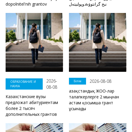
dopolnitel'nıh grantov
دوپولنيتەلьنىح گرانتوۆ
2026-
2026-08-08
Білім
ОБРАЗОВАНИЕ И
НАУКА
08-08
Қазақстандық ЖОО-лар
Казахстанские вузы
талапкерлерге 2 мыңнан
предложат абитуриентам
астам қосымша грант
более 2 тысяч
ұсынады
дополнительных грантов