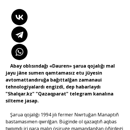
Abay oblısındağı «Dauren» şarua qojalığı mal
jayu jäne sumen qamtamasız etu jüyesin
avtomattandıruğa bağıttalğan zamanaui
tehnologiyalardı engizdi, dep habarlaydı
"Shalqar.kz" "Qazaqparat" telegram kanalına
silteme jasap.
Şarua qojalığı 1994 jılı fermer Nwrtuğan Manaptıñ
bastamasımen qwrılğan. Büginde ol qazaqtıñ aqbas
twqımdı iri qara malın ösiruge mamandanğan öñirdegi