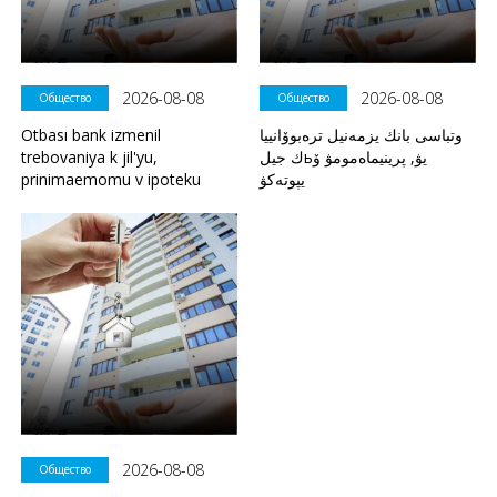
2026-08-08
2026-08-08
Общество
Общество
Otbası bank izmenil
وتباسى بانك يزمەنيل ترەبوۆانييا
trebovaniya k jil'yu,
ك جيلьيۋ, پرينيماەمومۋ ۆ
prinimaemomu v ipoteku
يپوتەكۋ
2026-08-08
Общество