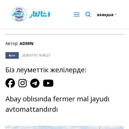
Қазақша
Қоғам
Автор:
ADMIN
Қоғам
2026-07-07 16:40:27
Біз әлеуметтік желілерде:
Abay oblısında fermer mal jayudı
avtomattandırdı