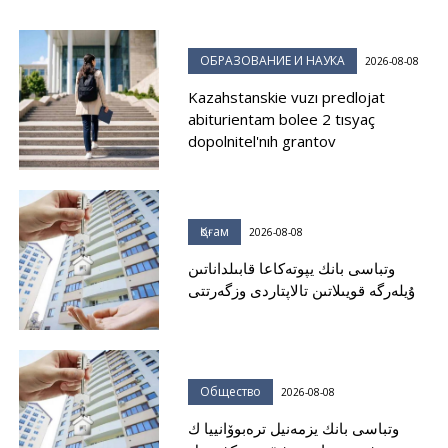
ОБРАЗОВАНИЕ И НАУКА
2026-08-08
Kazahstanskie vuzı predlojat
abiturientam bolee 2 tısyaç
dopolnitel'nıh grantov
Қоғам
2026-08-08
وتباسى بانك يپوتەكاعا قابىلداناتىن
ۇيلەرگە قويىلاتىن تالاپتاردى وزگەرتتى
Общество
2026-08-08
وتباسى بانك يزمەنيل ترەبوۆانييا ك