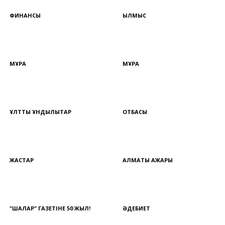
ФИНАНСЫ
ҚЫЛМЫС
МҰРА
МҰРА
ҰЛТТЫҚ ҚҰНДЫЛЫҚТАР
ОТБАСЫ
ЖАСТАР
АЛМАТЫ АЖАРЫ
"ШАЛҚАР" ГАЗЕТІНЕ 50 ЖЫЛ!
ӘДЕБИЕТ