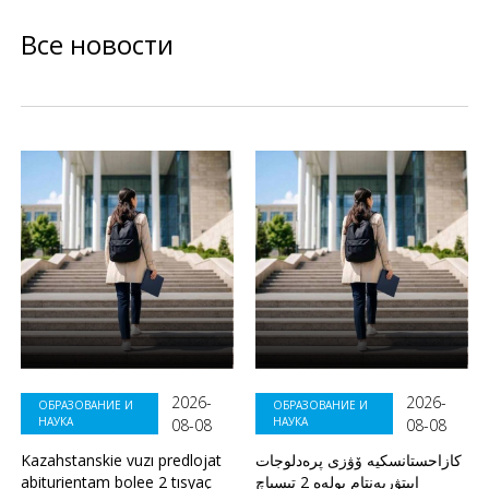
Все новости
2026-
2026-
ОБРАЗОВАНИЕ И
ОБРАЗОВАНИЕ И
НАУКА
НАУКА
08-08
08-08
Kazahstanskie vuzı predlojat
كازاحستانسكيە ۆۋزى پرەدلوجات
abiturientam bolee 2 tısyaç
ابيتۋريەنتام بولەە 2 تىسياچ