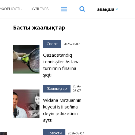
Қазақша
УХОВНОСТЬ
КУЛЬТУРА
Басты жаңалықтар
Спорт
2026-08-07
Qazaqstandıq
tennisşiler Astana
turniriniñ finalına
şıqtı
2026-
Жаңалықтар
08-07
Wldana Mırzuannıñ
küyeui isti soñına
deyin jetkizetinin
ayttı
Новости
2026-08-07