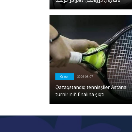
نامەرەن دوۆەستي دەلو دو كونتسا
Спорт
2026-08-07
Qazaqstandıq tennisşiler Astana
turniriniñ finalına şıqtı