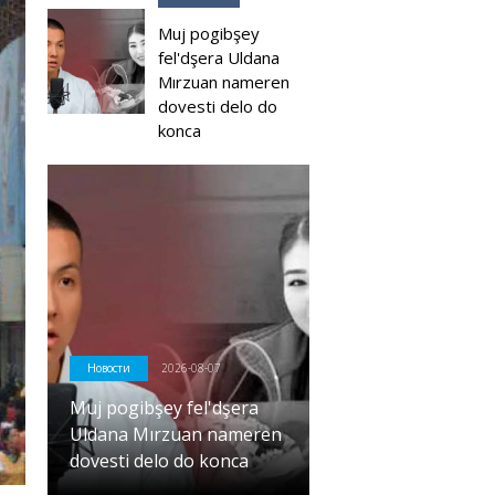
Muj pogibşey
fel'dşera Uldana
Mırzuan nameren
dovesti delo do
konca
Новости
2026-08-07
Muj pogibşey fel'dşera
Uldana Mırzuan nameren
dovesti delo do konca