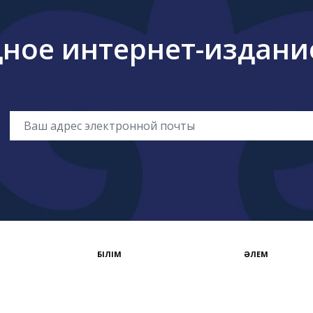
ое интернет-издание 
БІЛІМ
ӘЛЕМ