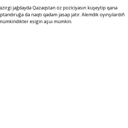
qazirgi jağdayda Qazaqstan öz poziciyasın küşeytip qana
andıruğa da naqtı qadam jasap jatır. Älemdik oyınşılardıñ
 mümkindikter esigin aşuı mümkin.