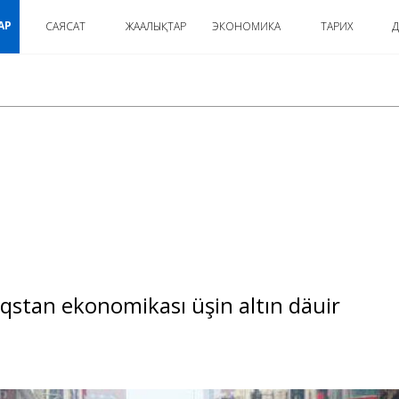
АР
САЯСАТ
ЖАҢАЛЫҚТАР
ЭКОНОМИКА
ТАРИХ
Д
:
aqstan ekonomikası üşin altın däuir