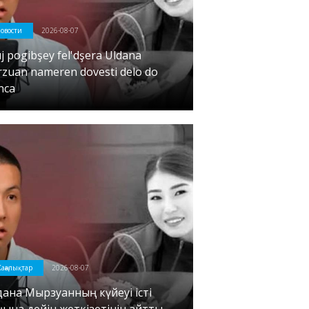
овости
2026-08-07
j pogibşey fel'dşera Uldana
rzuan nameren dovesti delo do
nca
аңалықтар
2026-08-07
дана Мырзуанның күйеуі істі