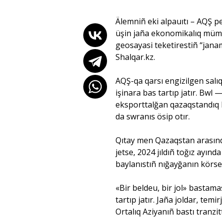
Älemniñ eki alpauıtı – AQŞ p
üşin jaña ekonomikalıq mümk
geosayasi teketirestiñ “janam
Shalqar.kz
.
AQŞ-qa qarsı engizilgen salı
işinara bas tartıp jatır. Bwl
eksporttalğan qazaqstandıq 
da swranıs ösip otır.
Qıtay men Qazaqstan arasında
jetse, 2024 jıldıñ toğız ayınd
baylanıstıñ nığayğanın körse
«Bir beldeu, bir jol» bastam
tartıp jatır. Jaña joldar, tem
Ortalıq Aziyanıñ bastı tranzit