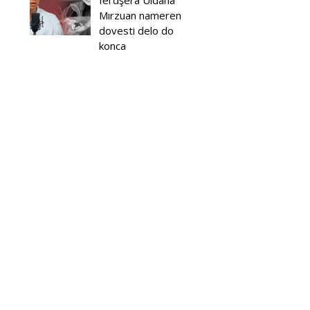
fel'dşera Uldana
Mırzuan nameren
dovesti delo do
konca