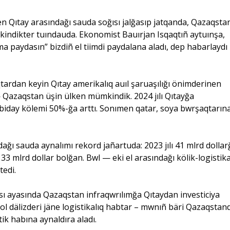
en Qıtay arasındağı sauda soğısı jalğasıp jatqanda, Qazaqsta
indikter tuındauda. Ekonomist Bauırjan Isqaqtıñ aytuınşa,
a paydasın” bizdiñ el tiimdi paydalana aladı, dep habarlaydı
qtardan keyin Qıtay amerikalıq auıl şaruaşılığı önimderinen
 — Qazaqstan üşin ülken mümkindik. 2024 jılı Qıtayğa
biday kölemi 50%-ğa arttı. Sonımen qatar, soya bwrşaqtarın
ğı sauda aynalımı rekord jañartuda: 2023 jılı 41 mlrd dollar
a 33 mlrd dollar bolğan. Bwl — eki el arasındağı kölik-logistika
tedi.
ası ayasında Qazaqstan infraqwrılımğa Qıtaydan investiciya
irjol dälizderi jäne logistikalıq habtar – mwnıñ bäri Qazaqstand
tik habına aynaldıra aladı.