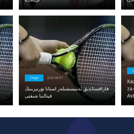
конца
со
С
Спорт
2026-08-07
Ka
قازاقستاندىق تەننيسشىلەر استانا تۋرنيرىنىڭ
za 
فينالىنا شىقتى
As