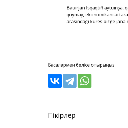
Bauırjan Isqaqtıñ aytuınşa, 
qoymay, ekonomikanı ärtarapt
arasındağı küres bizge jaña
Басқалармен бөлісе отырыңыз
Пікірлер