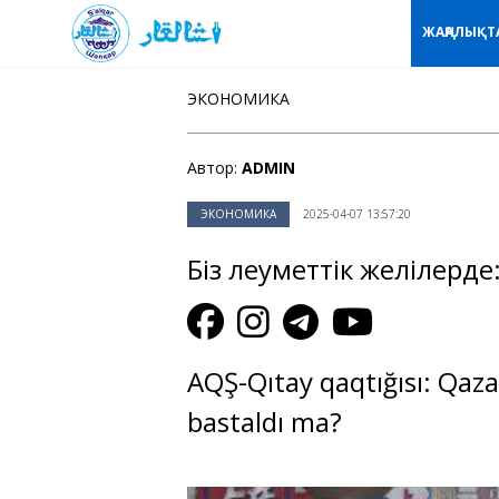
ЖАҢАЛЫҚТ
ЭКОНОМИКА
Автор:
ADMIN
ЭКОНОМИКА
2025-04-07 13:57:20
Біз әлеуметтік желілерде
AQŞ-Qıtay qaqtığısı: Qaz
bastaldı ma?