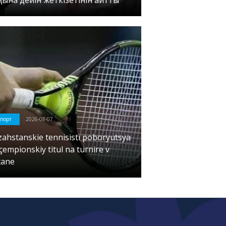
ңына дейін жеткізетінін айтты
порт
2026-08-07
zahstanskie tennisistı poboryutsya
çempionskiy titul na turnire v
tane