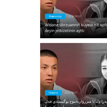
Жаңалықтар
2026-08-07
Wldana Mırzuannıñ küyeui isti soñ
deyin jetkizetinin ayttı
Новости
2026-08-07
مۋج پوگيبشەي فەلьدشەرا ۋلدانا مىرزۋان