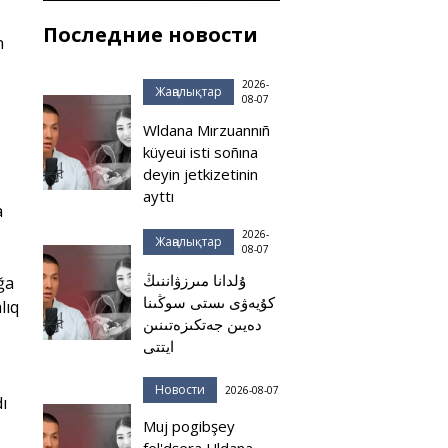
Последние новости
n
2026-
Жаңалықтар
08-07
Wldana Mırzuannıñ
küyeui isti soñına
deyin jetkizetinin
ayttı
a
2026-
Жаңалықтар
08-07
ۇلدانا مىرزۋاننىڭ
ğa
كۇيەۋى ىستى سوڭىنا
lıq
دەيىن جەتكىزەتىنىن
ايتتى
Новости
2026-08-07
ı
Muj pogibşey