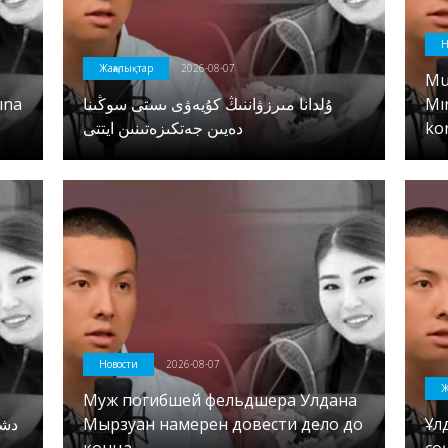
Н
Жаңалықтар
2026-08-07
Mu
ına
ۇلدانا مىرزۋاننىڭ كۇيەۋى ىستى سوڭىنا
Mı
دەيىن جەتكىزەتىنىن ايتتى
ko
Новости
2026-08-07
Ж
Муж погибшей фельдшера Улдана
Мырзуан намерен довести дело до
Ұл