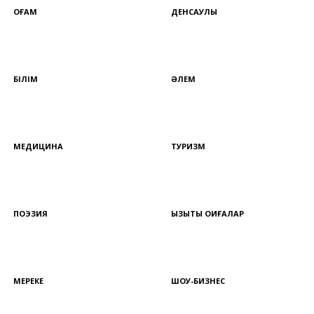
ҚОҒАМ
ДЕНСАУЛЫҚ
БІЛІМ
ӘЛЕМ
МЕДИЦИНА
ТУРИЗМ
ПОЭЗИЯ
ҚЫЗЫҚТЫ ОҚИҒАЛАР
МЕРЕКЕ
ШОУ-БИЗНЕС