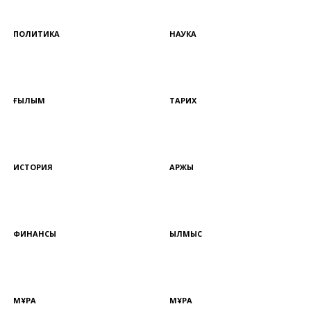
ПОЛИТИКА
НАУКА
ҒЫЛЫМ
ТАРИХ
ИСТОРИЯ
ҚАРЖЫ
ФИНАНСЫ
ҚЫЛМЫС
МҰРА
МҰРА