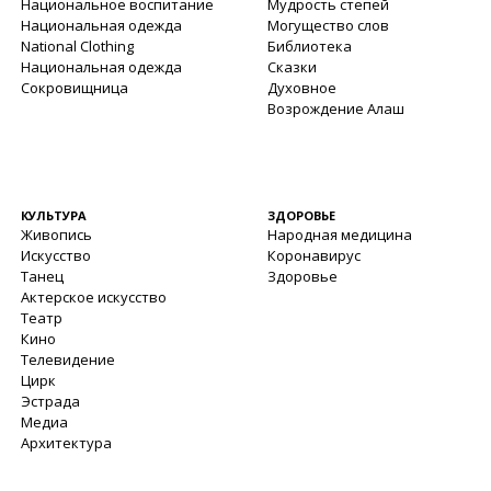
Национальное воспитание
Мудрость степей
Национальная одежда
Могущество слов
National Clothing
Библиотека
Национальная одежда
Сказки
Сокровищница
Духовное
Возрождение Алаш
КУЛЬТУРА
ЗДОРОВЬЕ
Живопись
Народная медицина
Искусство
Коронавирус
Танец
Здоровье
Актерское искусство
Театр
Кино
Телевидение
Цирк
Эстрада
Медиа
Архитектура