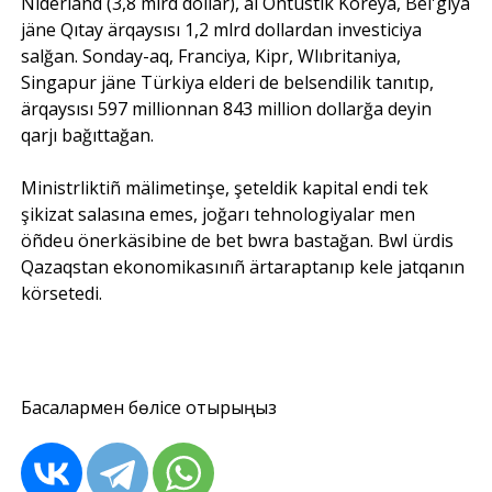
Niderland (3,8 mlrd dollar), al Oñtüstik Koreya, Bel'giya
jäne Qıtay ärqaysısı 1,2 mlrd dollardan investiciya
salğan. Sonday-aq, Franciya, Kipr, Wlıbritaniya,
Singapur jäne Türkiya elderi de belsendilik tanıtıp,
ärqaysısı 597 millionnan 843 million dollarğa deyin
qarjı bağıttağan.
Ministrliktiñ mälimetinşe, şeteldik kapital endi tek
şikizat salasına emes, joğarı tehnologiyalar men
öñdeu önerkäsibine de bet bwra bastağan. Bwl ürdis
Qazaqstan ekonomikasınıñ ärtaraptanıp kele jatqanın
körsetedi.
Басқалармен бөлісе отырыңыз