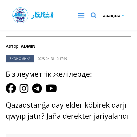
Қазақша
ЭКОНОМИКА
Автор:
ADMIN
ЭКОНОМИКА
2025-04-28 10:17:19
Біз әлеуметтік желілерде:
Qazaqstanğa qay elder köbirek qarjı
qwyıp jatır? Jaña derekter jariyalandı