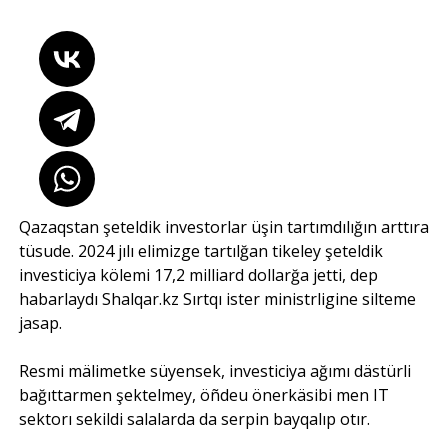
Qazaqstan şeteldik investorlar üşin tartımdılığın arttıra
tüsude. 2024 jılı elimizge tartılğan tikeley şeteldik
investiciya kölemi 17,2 milliard dollarğa jetti, dep
habarlaydı
Shalqar.kz
Sırtqı ister ministrligine silteme
jasap.
Resmi mälimetke süyensek, investiciya ağımı dästürli
bağıttarmen şektelmey, öñdeu önerkäsibi men IT
sektorı sekildi salalarda da serpin bayqalıp otır.