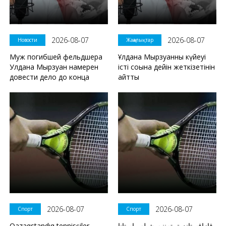
2026-08-07
2026-08-07
Новости
Жаңалықтар
Муж погибшей фельдшера
Ұлдана Мырзуанның күйеуі
Улдана Мырзуан намерен
істі соңына дейін жеткізетінін
довести дело до конца
айтты
2026-08-07
2026-08-07
Спорт
Спорт
Qazaqstandıq tennisşiler
قازاقستاندىق تەننيسشىلەر استانا