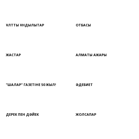
ҰЛТТЫҚ ҚҰНДЫЛЫҚТАР
ОТБАСЫ
ЖАСТАР
АЛМАТЫ АЖАРЫ
"ШАЛҚАР" ГАЗЕТІНЕ 50 ЖЫЛ!
ӘДЕБИЕТ
ДЕРЕК ПЕН ДӘЙЕК
ЖОЛСАПАР