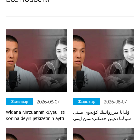
2026-08-07
2026-08-07
Жаңалықтар
Жаңалықтар
Wldana Mırzuannıñ küyeui isti
ۇلدانا مىرزۋاننىڭ كۇيەۋى ىستى
soñına deyin jetkizetinin ayttı
سوڭىنا دەيىن جەتكىزەتىنىن ايتتى