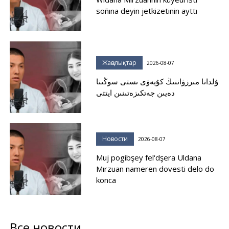
soñına deyin jetkizetinin ayttı
Жаңалықтар
2026-08-07
ۇلدانا مىرزۋاننىڭ كۇيەۋى ىستى سوڭىنا
دەيىن جەتكىزەتىنىن ايتتى
Новости
2026-08-07
Muj pogibşey fel'dşera Uldana
Mırzuan nameren dovesti delo do
konca
Все новости