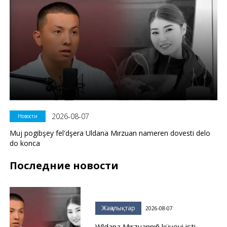
2026-08-07
Новости
Muj pogibşey fel'dşera Uldana Mırzuan nameren dovesti delo
do konca
Последние новости
Жаңалықтар
2026-08-07
Wldana Mırzuannıñ küyeui isti