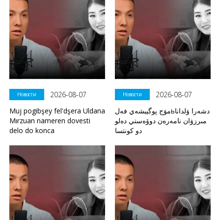
2026-08-07
2026-08-07
Новости
Новости
Muj pogibşey fel'dşera Uldana
مۋج پوگيبشەي فەلьدشەرا ۋلدانا
Mırzuan nameren dovesti
مىرزۋان نامەرەن دوۆەستي دەلو
delo do konca
دو كونتسا