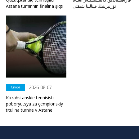
Astana turniriniñ finalına şıqtı
تۋرنيرىنىڭ فينالىنا شىقتى
2026-08-07
Спорт
Kazahstanskie tennisistı
poboryutsya za çempionskiy
titul na turnire v Astane