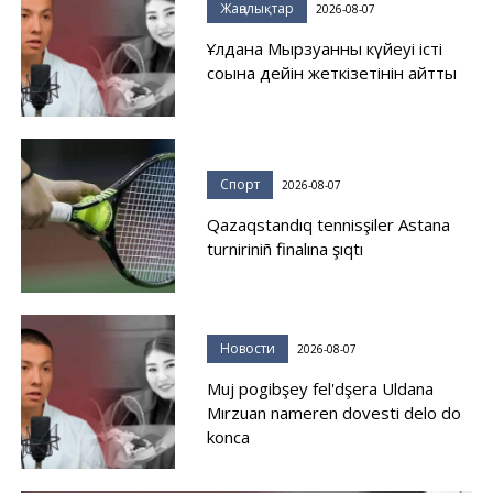
Жаңалықтар
2026-08-07
Ұлдана Мырзуанның күйеуі істі
соңына дейін жеткізетінін айтты
Спорт
2026-08-07
Qazaqstandıq tennisşiler Astana
turniriniñ finalına şıqtı
Новости
2026-08-07
Muj pogibşey fel'dşera Uldana
Mırzuan nameren dovesti delo do
konca