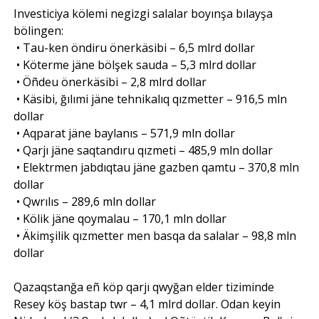
Investiciya kölemi negizgi salalar boyınşa bılayşa
bölingen:
• Tau-ken öndiru önerkäsibi – 6,5 mlrd dollar
• Köterme jäne bölşek sauda – 5,3 mlrd dollar
• Öñdeu önerkäsibi – 2,8 mlrd dollar
• Käsibi, ğılımi jäne tehnikalıq qızmetter – 916,5 mln
dollar
• Aqparat jäne baylanıs – 571,9 mln dollar
• Qarjı jäne saqtandıru qızmeti – 485,9 mln dollar
• Elektrmen jabdıqtau jäne gazben qamtu – 370,8 mln
dollar
• Qwrılıs – 289,6 mln dollar
• Kölik jäne qoymalau – 170,1 mln dollar
• Äkimşilik qızmetter men basqa da salalar – 98,8 mln
dollar
Qazaqstanğa eñ köp qarjı qwyğan elder tiziminde
Resey köş bastap twr – 4,1 mlrd dollar. Odan keyin