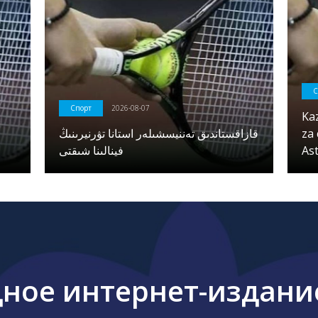
С
Спорт
2026-08-07
Ka
قازاقستاندىق تەننيسشىلەر استانا تۋرنيرىنىڭ
za 
فينالىنا شىقتى
As
ое интернет-издание 