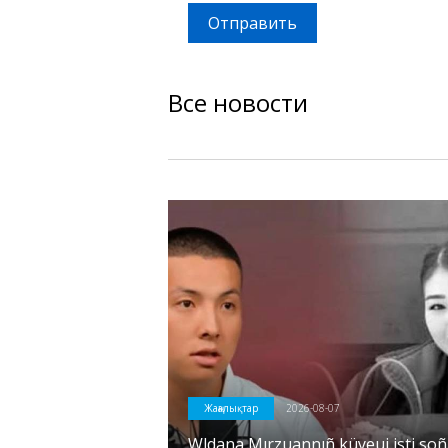
Отправить
Все новости
Жаңалықтар
2026-08-07
Wldana Mırzuannıñ küyeui isti soñ