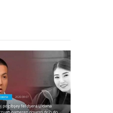
овости
2026-08-07
j pogibşey fel'dşera Uldana
rzuan nameren dovesti delo do