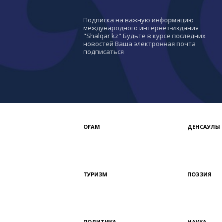
Подписка на важную информацию
международного интернет-издания
"Shalqar kz" Будьте в курсе последних
новостей Ваша электронная почта
подписаться
ҚОҒАМ
ДЕНСАУЛЫҚ
ТУРИЗМ
ПОЭЗИЯ
ПОЛИТИКА
НАУКА