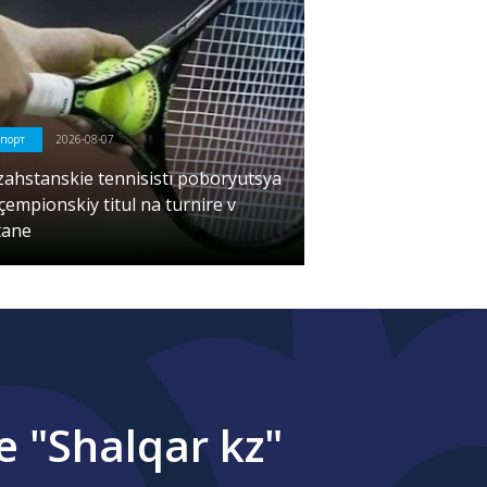
порт
2026-08-07
zahstanskie tennisistı poboryutsya
çempionskiy titul na turnire v
tane
"Shalqar kz"