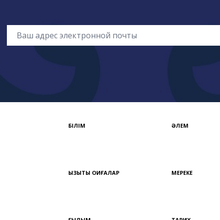
БІЛІМ
ӘЛЕМ
ҚЫЗЫҚТЫ ОҚИҒАЛАР
МЕРЕКЕ
ҒЫЛЫМ
ТАРИХ