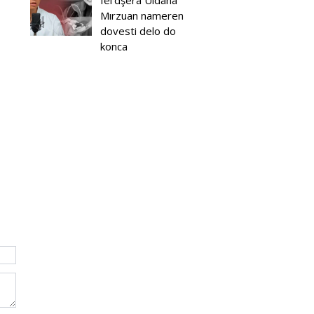
fel'dşera Uldana
Mırzuan nameren
dovesti delo do
konca