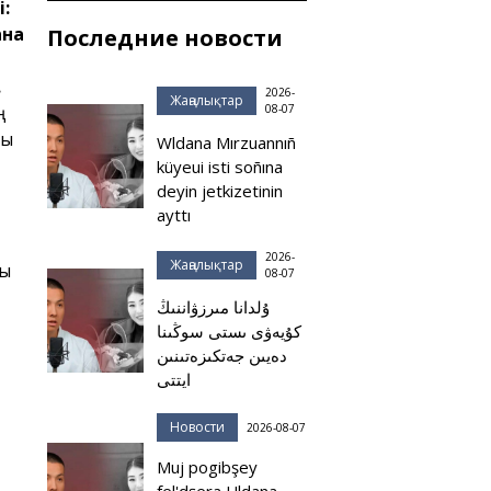
і:
ана
Последние новости
.
2026-
Жаңалықтар
ң
08-07
ды
Wldana Mırzuannıñ
küyeui isti soñına
deyin jetkizetinin
ayttı
2026-
Жаңалықтар
ны
08-07
ۇلدانا مىرزۋاننىڭ
كۇيەۋى ىستى سوڭىنا
دەيىن جەتكىزەتىنىن
ايتتى
Новости
2026-08-07
Muj pogibşey