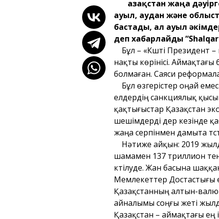
Қазақстан жаңа дәуірг
ауыл, аудан және облыс
бастады, ал ауыл әкімде
деп хабарлайды “Shalqar
Бұл – «Күшті Президент –
нақты көрінісі. Аймақтағы
болмаған. Саяси реформала
Бұл өзгерістер оңай емес
елдердің санкциялық қысы
қақтығыстар Қазақстан эко
шешімдерді дер кезінде қ
жаңа серпінмен дамыта түст
Нәтиже айқын: 2019 жылда
шамамен 137 триллион тең
күтілуде. Жан басына шаққа
Мемлекеттер Достастығы е
Қазақстанның алтын-валюта
айналымы соңғы жеті жылда 
Қазақстан – аймақтағы ең 