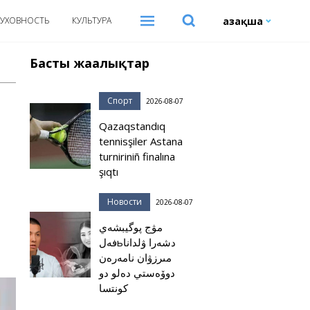
Қазақша
УХОВНОСТЬ
КУЛЬТУРА
Басты жаңалықтар
Спорт
2026-08-07
Qazaqstandıq
tennisşiler Astana
turniriniñ finalına
şıqtı
Новости
2026-08-07
مۋج پوگيبشەي
فەلьدشەرا ۋلدانا
مىرزۋان نامەرەن
دوۆەستي دەلو دو
كونتسا