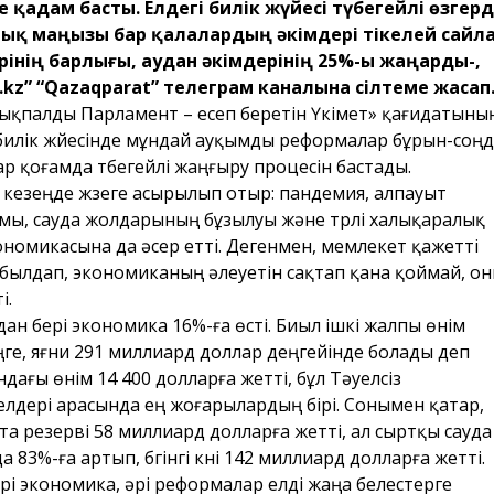
е қадам басты. Елдегі билік жүйесі түбегейлі өзгерд
тық маңызы бар қалалардың әкімдері тікелей сайл
рінің барлығы, аудан әкімдерінің 25%-ы жаңарды-,
.kz” “Qazaqparat” телеграм каналына сілтеме жасап
 ықпалды Парламент – есеп беретін Үкімет» қағидатыны
 билік жүйесінде мұндай ауқымды реформалар бұрын-соң
р қоғамда түбегейлі жаңғыру процесін бастады.
 кезеңде жүзеге асырылып отыр: пандемия, алпауыт
мы, сауда жолдарының бұзылуы және түрлі халықаралық
номикасына да әсер етті. Дегенмен, мемлекет қажетті
абылдап, экономиканың әлеуетін сақтап қана қоймай, о
і.
н бері экономика 16%-ға өсті. Биыл ішкі жалпы өнім
ге, яғни 291 миллиард доллар деңгейінде болады деп
ндағы өнім 14 400 долларға жетті, бұл Тәуелсіз
лдері арасында ең жоғарылардың бірі. Сонымен қатар,
 резерві 58 миллиард долларға жетті, ал сыртқы сауда
83%-ға артып, бүгінгі күні 142 миллиард долларға жетті.
ірі экономика, әрі реформалар елді жаңа белестерге