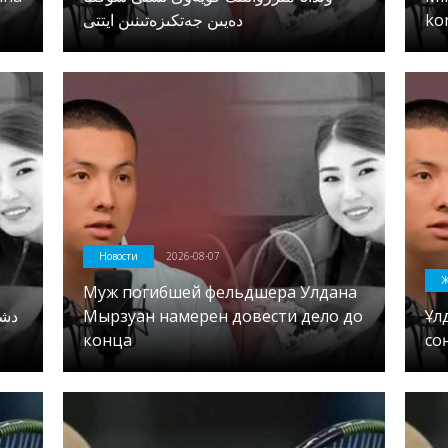
دەيىن جەتكىزەتىنىن ايتتى
ko
Новости
2026-08-07
Ж
Муж погибшей фельдшера Улдана
Мырзуан намерен довести дело до
Ұл
конца
со