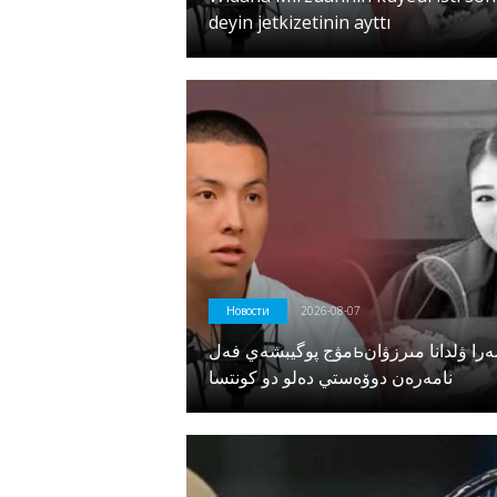
deyin jetkizetinin ayttı
Новости
2026-08-07
مۋج پوگيبشەي فەلьدشەرا ۋلدانا مىرزۋان
نامەرەن دوۆەستي دەلو دو كونتسا