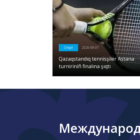
Спорт
2026-08-07
Qazaqstandıq tennisşiler Astana
turniriniñ finalına şıqtı
Международн