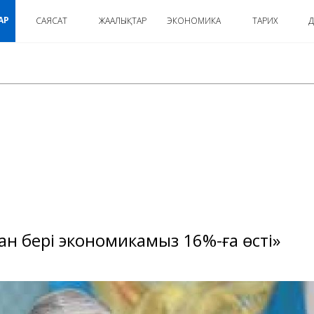
АР
САЯСАТ
ЖАҢАЛЫҚТАР
ЭКОНОМИКА
ТАРИХ
Д
:
н бері экономикамыз 16%-ға өсті»