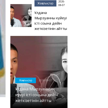
2026-
Жаңалықтар
08-07
Ұлдана
Мырзуанның күйеуі
істі соңына дейін
жеткізетінін айтты
Жаңалықтар
2026-08-07
Ұлдана Мырзуанның
күйеуі істі соңына дейін
жеткізетінін айтты