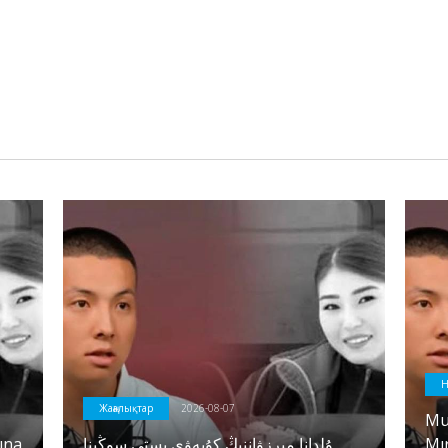
Н
Жаңалықтар
2026-08-07
Mu
ına
ۇلدانا مىرزۋاننىڭ كۇيەۋى ىستى سوڭىنا
Mı