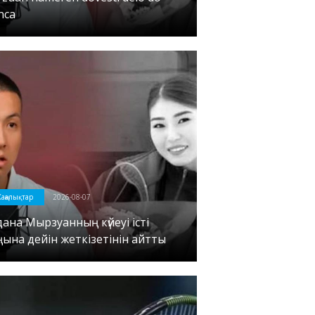
nca
аңалықтар
2026-08-07
дана Мырзуанның күйеуі істі
ңына дейін жеткізетінін айтты