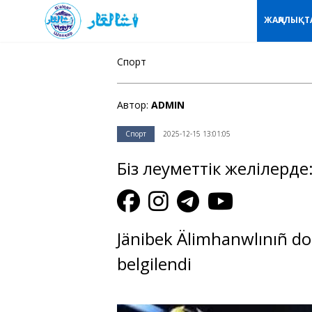
ЖАҢАЛЫҚТ
Спорт
Автор:
ADMIN
Спорт
2025-12-15 13:01:05
Біз әлеуметтік желілерде
Jänibek Älimhanwlınıñ dop
belgilendi