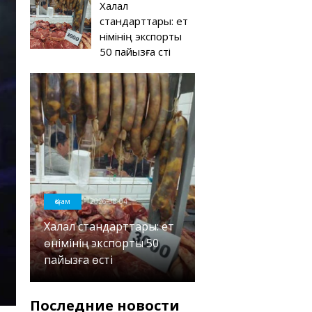
Халал
стандарттары: ет
өнімінің экспорты
50 пайызға өсті
Қоғам
2026-08-04
Халал стандарттары: ет
өнімінің экспорты 50
пайызға өсті
Последние новости