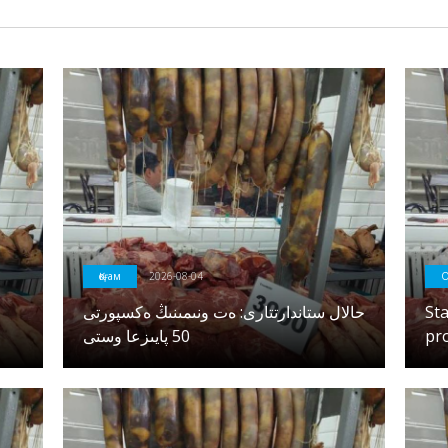
Қоғам
2026-08-04
О
حالال ستاندارتتارى: ەت ونىمىنىڭ ەكسپورتى
St
50 پايىزعا وستى
pr