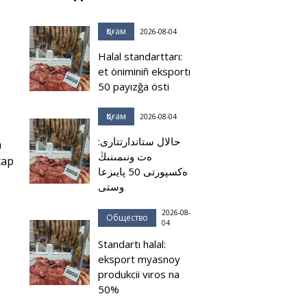
Қоғам
2026-08-04
Halal standarttarı:
et öniminiñ eksportı
50 payızğa östi
Қоғам
2026-08-04
حالال ستاندارتتارى:
ñ
ەت ونىمىنىڭ
tap
ەكسپورتى 50 پايىزعا
وستى
2026-08-
Общество
04
Standartı halal:
eksport myasnoy
produkcii vıros na
50%