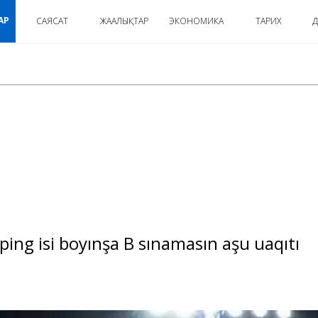
АР
САЯСАТ
ЖАҢАЛЫҚТАР
ЭКОНОМИКА
ТАРИХ
Д
:
ing isi boyınşa B sınamasın aşu uaqıtı