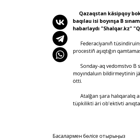
Qazaqstan käsipqoy boks 
baqılau isi boyınşa B sına
habarlaydı "Shalqar.kz" "
Federaciyanıñ tüsindiruinşe
procestiñ aşıqtığın qamtamas
Sonday-aq vedomstvo B sına
moyındaluın bildirmeytinin j
ötti.
Atalğan şara halıqaralıq anti
tüpkilikti äri ob'ektivti anıq
Басқалармен бөлісе отырыңыз