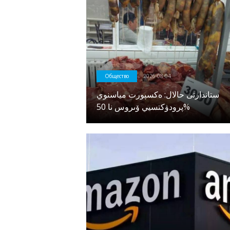
Общество
2026-08-04
ستاندارتى حالال: ەكسپورت مياسنوي
پرودۋكتسيي ۆىروس نا 50%