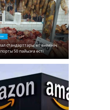
оғам
2026-08-04
лал стандарттары: ет өнімінің
спорты 50 пайызға өсті