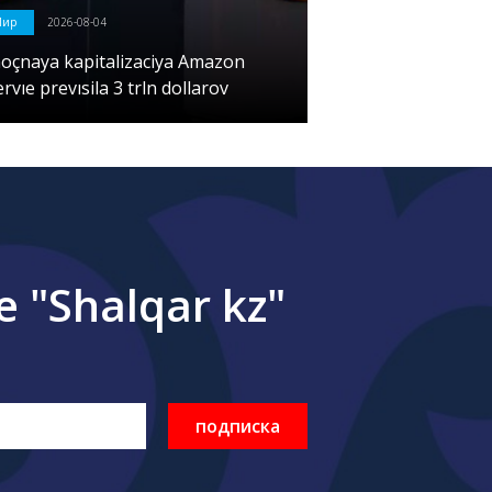
Мир
2026-08-04
noçnaya kapitalizaciya Amazon
rvıe prevısila 3 trln dollarov
"Shalqar kz"
подписка