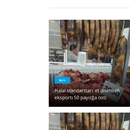
Қоғам
2026-08-04
Halal standarttarı: et öniminiñ
eksportı 50 payızğa östi