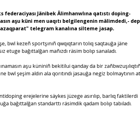
federaciyası Jänibek Älimhanwlına qatıstı doping-
masın aşu küni men uaqıtı belgilengenin mälimdedi,- dep
Qazaqparat" telegram kanalına silteme jasap.
, bwl kezeñ sportşınıñ qwqıqtarın tolıq saqtauğa jäne
ız etuge bağıttalğan mañızdı räsim bolıp sanaladı.
masın aşu küniniñ bekitilui qanday da bir zañbwzuşılıqtı
äne bwl şeşim aldın ala qorıtındı jasauğa negiz bolmaytının a
doping erejelerine säykes jüzege asırılıp, barlıq faktilerdi
tauğa bağıttalğan standarttı räsimdik qadam bolıp tabıladı.