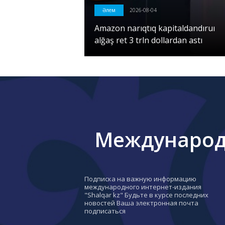
Әлем
2026-08-04
Amazon narıqtıq kapitaldandıruı
alğaş ret 3 trln dollardan astı
Международн
Подписка на важную информацию
международного интернет-издания
"Shalqar kz" Будьте в курсе последних
новостей Ваша электронная почта
подписаться