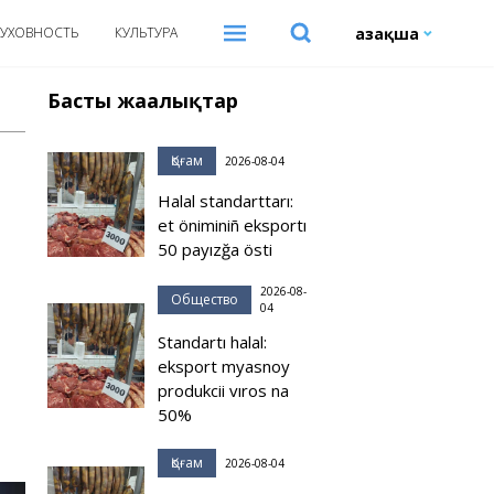
Қазақша
УХОВНОСТЬ
КУЛЬТУРА
Басты жаңалықтар
Қоғам
2026-08-04
Halal standarttarı:
et öniminiñ eksportı
50 payızğa östi
2026-08-
Общество
04
Standartı halal:
eksport myasnoy
produkcii vıros na
50%
Қоғам
2026-08-04