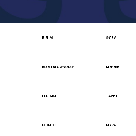
БІЛІМ
ӘЛЕМ
ҚЫЗЫҚТЫ ОҚИҒАЛАР
МЕРЕКЕ
ҒЫЛЫМ
ТАРИХ
ҚЫЛМЫС
МҰРА