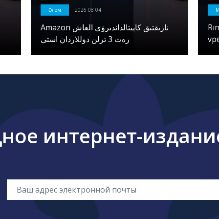
Әлем
2026-08-04
Amazon نارىقتىق كاپيتالداندىرۋى العاش
Rı
رەت 3 ترلن دوللاردان استى
vpe
ое интернет-издание 