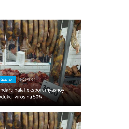
бщество
2026-08-04
andartı halal: eksport myasnoy
odukcii vıros na 50%