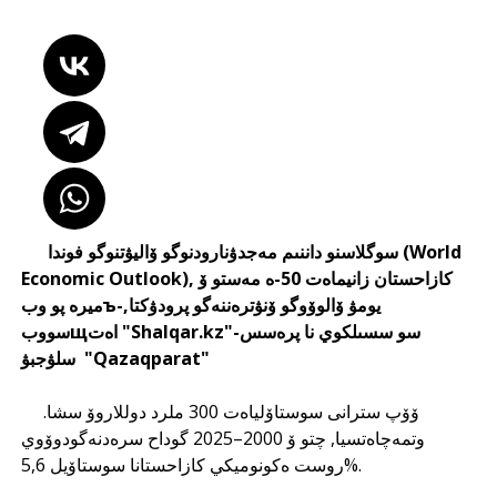
سوگلاسنو داننىم مەجدۋنارودنوگو ۆاليۋتنوگو فوندا (World
Economic Outlook), كازاحستان زانيماەت 50-ە مەستو ۆ
ميرە پو وبъيومۋ ۆالوۆوگو ۆنۋترەننەگو پرودۋكتا,-
سووبщاەت "Shalqar.kz"سو سسىلكوي نا پرەسس-
سلۋجبۋ "Qazaqparat"
ۆۆپ سترانى سوستاۆلياەت 300 ملرد دوللاروۆ سشا.
وتمەچاەتسيا, چتو ۆ 2000–2025 گوداح سرەدنەگودوۆوي
روست ەكونوميكي كازاحستانا سوستاۆيل 5,6%.