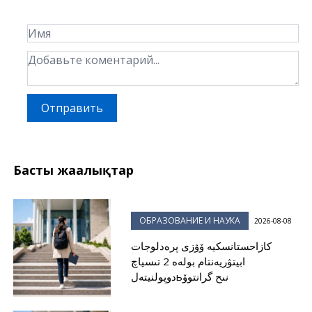
Отправить
Басты жаңалықтар
ОБРАЗОВАНИЕ И НАУКА
2026-08-08
كازاحستانسكيە ۆۋزى پرەدلوجات
ابيتۋريەنتام بولەە 2 تىسياچ
دوپولنيتەلьنىح گرانتوۆ