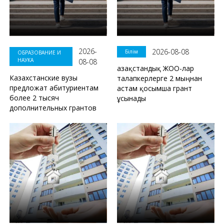
2026-
2026-08-08
Білім
ОБРАЗОВАНИЕ И
НАУКА
08-08
Қазақстандық ЖОО-лар
Казахстанские вузы
талапкерлерге 2 мыңнан
предложат абитуриентам
астам қосымша грант
более 2 тысяч
ұсынады
дополнительных грантов