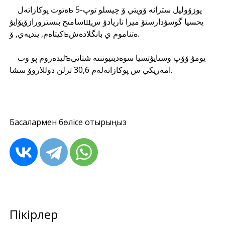
ەتوت پوكازاتەلь پوزۆوليل سترانە ۆويتي ۆ چيسلو توپ-5
سامىح بىسترورازۆيۆايۋщيحسيا گوسۋدارستۆ ميرا ناريادۋ س
كيتاەم, ينديەي, ۆьەتناموم ي بانگلادەش.
ليدەروم پو وبъيومۋ ۆۆپ وستايۋتسيا سوەدينيوننىە شتاتى
امەريكي س پوكازاتەلەم 30,6 ترلن دوللاروۆ سشا.
Басқалармен бөлісе отырыңыз
Пікірлер