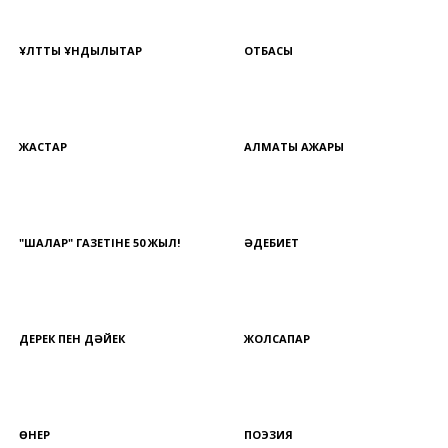
ҰЛТТЫҚ ҚҰНДЫЛЫҚТАР
ОТБАСЫ
ЖАСТАР
АЛМАТЫ АЖАРЫ
"ШАЛҚАР" ГАЗЕТІНЕ 50 ЖЫЛ!
ӘДЕБИЕТ
ДЕРЕК ПЕН ДӘЙЕК
ЖОЛСАПАР
ӨНЕР
ПОЭЗИЯ