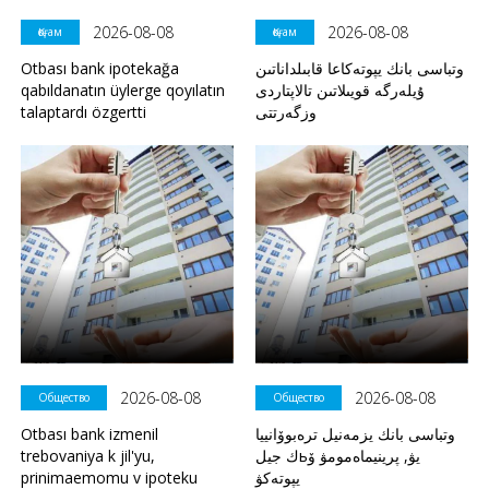
2026-08-08
2026-08-08
Қоғам
Қоғам
Otbası bank ipotekağa
وتباسى بانك يپوتەكاعا قابىلداناتىن
qabıldanatın üylerge qoyılatın
ۇيلەرگە قويىلاتىن تالاپتاردى
talaptardı özgertti
وزگەرتتى
2026-08-08
2026-08-08
Общество
Общество
Otbası bank izmenil
وتباسى بانك يزمەنيل ترەبوۆانييا
trebovaniya k jil'yu,
ك جيلьيۋ, پرينيماەمومۋ ۆ
prinimaemomu v ipoteku
يپوتەكۋ