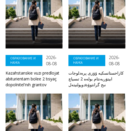
2026-
2026-
ОБРАЗОВАНИЕ И
ОБРАЗОВАНИЕ И
НАУКА
НАУКА
08-08
08-08
Kazahstanskie vuzı predlojat
كازاحستانسكيە ۆۋزى پرەدلوجات
abiturientam bolee 2 tısyaç
ابيتۋريەنتام بولەە 2 تىسياچ
dopolnitel'nıh grantov
دوپولنيتەلьنىح گرانتوۆ