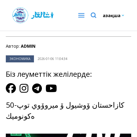
Қазақша
ЭКОНОМИКА
Автор:
ADMIN
ЭКОНОМИКА
2026-01-06 11:04:34
Біз әлеуметтік желілерде:
كازاحستان ۆوشيول ۆ ميروۆوي توپ-50
ەكونوميك