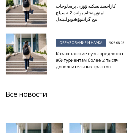
كازاحستانسكيە ۆۋزى پرەدلوجات
ابيتۋريەنتام بولەە 2 تىسياچ
دوپولنيتەلьنىح گرانتوۆ
ОБРАЗОВАНИЕ И НАУКА
2026-08-08
Казахстанские вузы предложат
абитуриентам более 2 тысяч
дополнительных грантов
Все новости