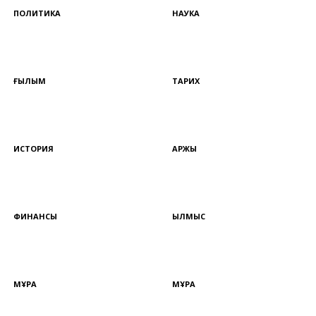
ПОЛИТИКА
НАУКА
ҒЫЛЫМ
ТАРИХ
ИСТОРИЯ
ҚАРЖЫ
ФИНАНСЫ
ҚЫЛМЫС
МҰРА
МҰРА