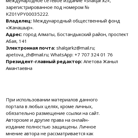
международное сетевое издание «Shalqar.kz»,
зарегистрированное под номером №
KZ01VPY00035222.
Владелец:
Международный общественный фонд
«Жанашыр».
Адрес:
город Алматы, Бостандыкский район, проспект
Абая, 141
Электронная почта:
shalqarkz@mail.ru;
apetova_zh@mail.ru; WhatsApp: +7 707 324 01 76
Президент-главный редактор:
Апетова Жаныл
Амантаевна
При использовании материалов данного
портала в любых целях, кроме личных,
обязательно размещение ссылки на сайт.
Авторские и другие права на онлайн-
издание полностью защищены. Личное
мнение автора не рассматривается как