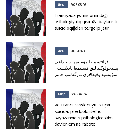
Әлем
2026-08-06
Franciyada jwmıs ornındağı
psihologiyalıq qısımğa baylanıstı
suicid oqiğaları tergelip jatır
Әлем
2026-08-06
فرانتسييادا جۇمىس ورنىنداعى
پسيحولوگييالىق قىسىمعا بايلانىستى
سۋيتسيد وقيعالارى تەرگەلىپ جاتىر
Мир
2026-08-06
Vo Francii rassleduyut sluçai
suicida, predpolojitel'no
svyazannıe s psihologiçeskim
davleniem na rabote