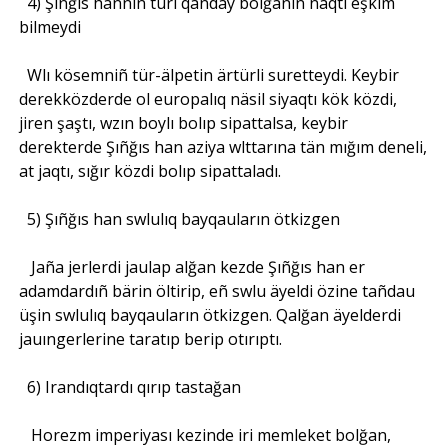
4) Şıñğıs hannıñ türi qanday bolğanın naqtı eşkim
bilmeydi
Wlı kösemniñ tür-älpetin ärtürli suretteydi. Keybir
derekközderde ol europalıq näsil siyaqtı kök közdi,
jiren şaştı, wzın boylı bolıp sipattalsa, keybir
derekterde Şıñğıs han aziya wlttarına tän mığım deneli,
at jaqtı, sığır közdi bolıp sipattaladı.
5) Şıñğıs han swlulıq bayqauların ötkizgen
Jaña jerlerdi jaulap alğan kezde Şıñğıs han er
adamdardıñ bärin öltirip, eñ swlu äyeldi özine tañdau
üşin swlulıq bayqauların ötkizgen. Qalğan äyelderdi
jauıngerlerine taratıp berip otırıptı.
6) Irandıqtardı qırıp tastağan
Horezm imperiyası kezinde iri memleket bolğan,