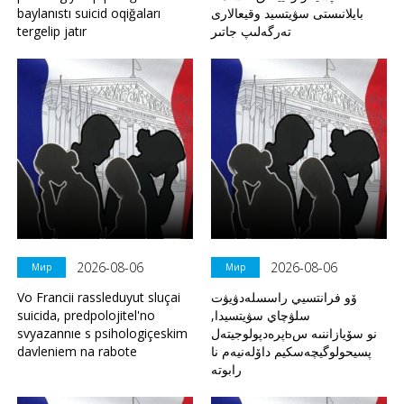
baylanıstı suicid oqiğaları
بايلانىستى سۋيتسيد وقيعالارى
tergelip jatır
تەرگەلىپ جاتىر
2026-08-06
2026-08-06
Мир
Мир
Vo Francii rassleduyut sluçai
ۆو فرانتسيي راسسلەدۋيۋت
suicida, predpolojitel'no
سلۋچاي سۋيتسيدا,
svyazannıe s psihologiçeskim
پرەدپولوجيتەلьنو سۆيازاننىە س
davleniem na rabote
پسيحولوگيچەسكيم داۆلەنيەم نا
رابوتە