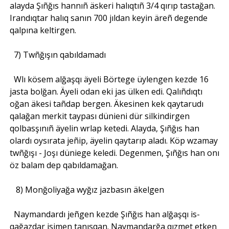
alayda Şıñğıs hannıñ äskeri halıqtıñ 3/4 qırıp tastağan.
Irandıqtar halıq sanın 700 jıldan keyin äreñ degende
qalpına keltirgen.
7) Twñğışın qabıldamadı
Wlı kösem alğaşqı äyeli Börtege üylengen kezde 16
jasta bolğan. Äyeli odan eki jas ülken edi. Qalıñdıqtı
oğan äkesi tañdap bergen. Äkesinen kek qaytarudı
qalağan merkit taypası dünieni dür silkindirgen
qolbasşınıñ äyelin wrlap ketedi. Alayda, Şıñğıs han
olardı oysırata jeñip, äyelin qaytarıp aladı. Köp wzamay
twñğışı - Joşı düniege keledi. Degenmen, Şıñğıs han onı
öz balam dep qabıldamağan.
8) Monğoliyağa wyğız jazbasın äkelgen
Naymandardı jeñgen kezde Şıñğıs han alğaşqı is-
qağazdar isimen tanısqan. Naymandarğa qızmet etken