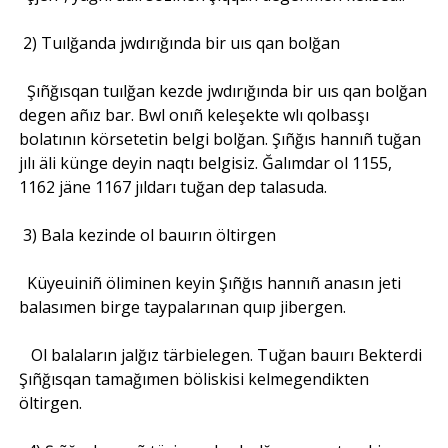
2) Tuılğanda jwdırığında bir uıs qan bolğan
Şıñğısqan tuılğan kezde jwdırığında bir uıs qan bolğan
degen añız bar. Bwl onıñ keleşekte wlı qolbasşı
bolatının körsetetin belgi bolğan. Şıñğıs hannıñ tuğan
jılı äli künge deyin naqtı belgisiz. Ğalımdar ol 1155,
1162 jäne 1167 jıldarı tuğan dep talasuda.
3) Bala kezinde ol bauırın öltirgen
Küyeuiniñ öliminen keyin Şıñğıs hannıñ anasın jeti
balasımen birge taypalarınan quıp jibergen.
Ol balaların jalğız tärbielegen. Tuğan bauırı Bekterdi
Şıñğısqan tamağımen böliskisi kelmegendikten
öltirgen.