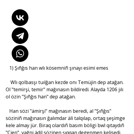
1) Şıñğıs han wlı kösemniñ şınayı esimi emes
Wlı qolbasşı tuılğan kezde onı Temüjin dep atağan.
Ol "temirşi, temir" mağınasın bildiredi. Alayda 1206 jılı
ol özin "Şıñğıs han" dep atağan.
Han sözi "ämirşi" mağınasın beredi, al "Şıñğıs"
söziniñ mağınasın ğalımdar äli talqılap, ortaq şeşimge
kele almay jür. Biraq olardıñ basım böligi bwl qıtaydıñ
"Çjen", yağni ädil sözinen şıqqan degenmen kelisedi.