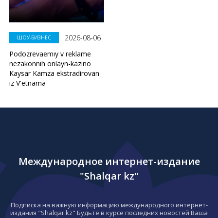
2026-08-06
ШОУ-БИЗНЕС
Podozrevaemıy v reklame
nezakonnıh onlayn-kazino
Kaysar Kamza ekstradirovan
iz V'etnama
Международное интернет-издание
"Shalqar kz"
Подписка на важную информацию международного интернет-
издания "Shalqar kz" Будьте в курсе последних новостей Ваша