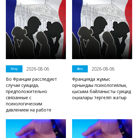
2026-08-06
2026-08-06
Мир
Әлем
Во Франции расследуют
Францияда жұмыс
случаи суицида,
орнындағы психологиялық
предположительно
қысымға байланысты суицид
связанные с
оқиғалары тергеліп жатыр
психологическим
давлением на работе