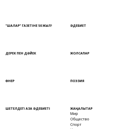
"ШАЛҚАР" ГАЗЕТІНЕ 50 ЖЫЛ!
ӘДЕБИЕТ
ДЕРЕК ПЕН ДӘЙЕК
ЖОЛСАПАР
ӨНЕР
ПОЭЗИЯ
ШЕТЕЛДЕГІ ҚАЗАҚ ӘДЕБИЕТІ
ЖАҢАЛЫҚТАР
Мир
Общество
Спорт