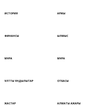
ИСТОРИЯ
ҚАРЖЫ
ФИНАНСЫ
ҚЫЛМЫС
МҰРА
МҰРА
ҰЛТТЫҚ ҚҰНДЫЛЫҚТАР
ОТБАСЫ
ЖАСТАР
АЛМАТЫ АЖАРЫ