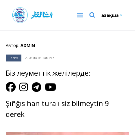
Қазақша
Тарих
Автор:
ADMIN
Тарих
2026-04-16 14:01:17
Біз әлеуметтік желілерде:
Şıñğıs han turalı siz bilmeytin 9
derek