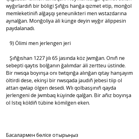
wyğırlardıñ bir böligi Şıñğıs hanğa qızmet etip, monğol
memleketiniñ alğaşqı şeneunikteri men wstazdarına
aynalğan. Monğoliya äli künge deyin wyğır älippesin
paydalanadı.
9) Ölimi men jerlengen jeri
Şıñğıshan 1227 jılı 65 jasında köz jwmğan. Onıñ ne
sebepti qaytıs bolğanın ğalımdar äli zertteu üstinde.
Bir nwsqa boyınşa onı twtqınğa alınğan qıtay hanşayım
öltirdi dese, ekinşi bir nwsqada jaudıñ jebesi tiip ol
attan qwlap ölgen desedi. Wlı qolbasşınıñ qayda
jerlengeni de jwmbaq küyinde qalğan. Bir añız boyınşa
ol Istıq köldiñ tübine kömilgen eken.
Басқалармен бөлісе отырыңыз