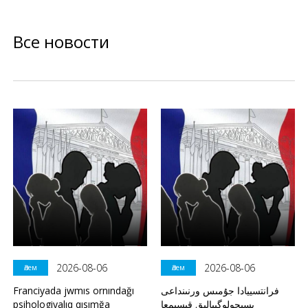
Все новости
2026-08-06
2026-08-06
Әлем
Әлем
Franciyada jwmıs ornındağı
فرانتسييادا جۇمىس ورنىنداعى
psihologiyalıq qısımğa
پسيحولوگييالىق قىسىمعا