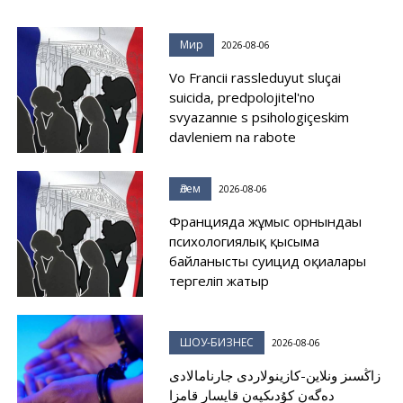
Мир
2026-08-06
Vo Francii rassleduyut sluçai
suicida, predpolojitel'no
svyazannıe s psihologiçeskim
davleniem na rabote
Әлем
2026-08-06
Францияда жұмыс орнындағы
психологиялық қысымға
байланысты суицид оқиғалары
тергеліп жатыр
ШОУ-БИЗНЕС
2026-08-06
زاڭسىز ونلاين-كازينولاردى جارنامالادى
دەگەن كۇدىكپەن قايسار قامزا