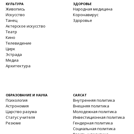
КУЛЬТУРА
ЗДОРОВЬЕ
Живопись
Народная медицина
Искусство
Коронавирус
Танец
Здоровье
Актерское искусство
Театр
Кино
Телевидение
Цирк
Эстрада
Медиа
Архитектура
ОБРАЗОВАНИЕ И НАУКА
САЯСАТ
Психология
Внутренняя политика
Астрономия
Внешняя политика
Царство разума
Молодежная политика
Статус учителя
Инвестиционная политика
Резюме
Гендерная политика
Социальная политика