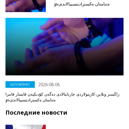
ۆьەتنامنان ەكستراديتسييالاندى
2026-08-06
ШОУ-БИЗНЕС
زاڭسىز ونلاين-كازينولاردى جارنامالادى دەگەن كۇدىكپەن قايسار قامزا
ۆьەتنامنان ەكستراديتسييالاندى
Последние новости