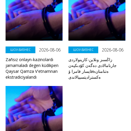
2026-08-06
2026-08-06
ШОУ-БИЗНЕС
ШОУ-БИЗНЕС
Zañsız onlayn-kazinolardı
زاڭسىز ونلاين-كازينولاردى
jarnamaladı degen küdikpen
جارنامالادى دەگەن كۇدىكپەن
Qaysar Qamza V'etnamnan
قايسار قامزا ۆьەتنامنان
ekstradiciyalandı
ەكستراديتسييالاندى