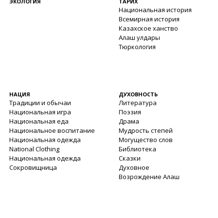
ЭКОЛОГИЯ
ТАРИХ
Национальная история
Всемирная история
Казахское ханство
Алаш улдары
Тюркология
НАЦИЯ
ДУХОВНОСТЬ
Традиции и обычаи
Литература
Национальная игра
Поэзия
Национальная еда
Драма
Национальное воспитание
Мудрость степей
Национальная одежда
Могущество слов
National Clothing
Библиотека
Национальная одежда
Сказки
Сокровищница
Духовное
Возрождение Алаш