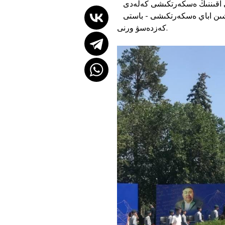
بىراق بۇل مونۋمەنتتىڭ استارىندا قانداي تاريح جاتىر? الماتىلىقتار ۇشىن اباي ەسكەرتكىشى - باستى
كەزدەسۋ ورنى.