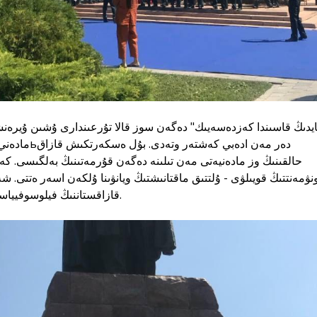
دەر مەن ادەبي 
حالقىنىڭ وز مادەنيەتى مەن تىلىنە دەگەن قۇرمەتىنىڭ بەلگىسى. ك
مونۋمەنتتىڭ قويىلۋى - ۇلتتىق ماقتانىشتىڭ ويانۋىنا ۇلكەن اسەر ەتتى.
قازاقستاننىڭ فيلوسوفيياسىمەن تانىسۋدىڭ العاشقى قادامى.