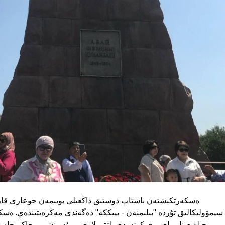
جىلدىعىنا وراي بوي كوتەردى. اۆتورلارى - مۇسىنشى - حاكىمجان 