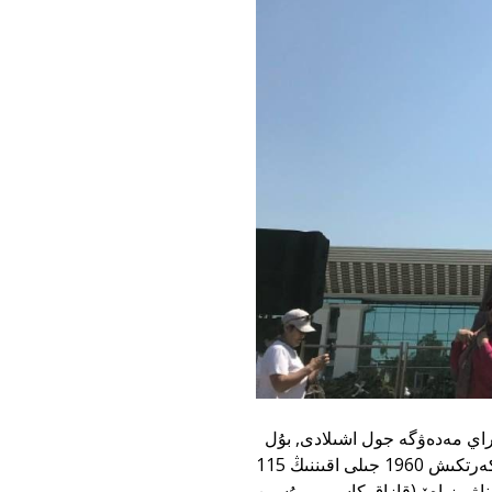
ەسكەرتكىشتەن باستاپ دوستىق داڭعىلى بويىمەن جوعارى قاراي مەدەۋگە جول اشىلادى, بۇل
سيمۆوليكالىق تۇردە "بىلىمنەن - بيىككە" دەگەندى مەڭزەيتىندەي. ەسكەرتكىش 1960 جىلى اقىننىڭ 115
ناۋرىزباەۆ (قازاق كاسىبي مۇسىن