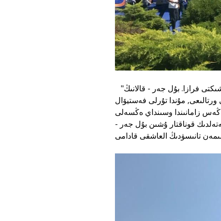
"ابايدىڭ قاسىندا كەزدەسەيىك" دەگەن سوز قالا تۇرعىندارى ۇشىن ۇيرەنشىكتى فرازا. بۇل جەر - قالانىڭ
مادەني ورتالىعى, مۇندا تۇرلى فەستيۆالьكەشتەر وتەدى. بۇل ەسكەرتكىش قازاق
ەڭەس زامانىندا وسىنداي ەڭسەلى
 شەتەلدىك قوناقتار ۇشىن بۇل جەر