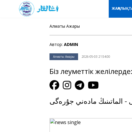
ЖАҢАЛЫҚТ
Алматы Ажары
Автор:
ADMIN
Алматы Ажары
2026-05-03 21:54:00
Біз әлеуметтік желілерде
- الماتىنىڭ مادەني جۇرەگى