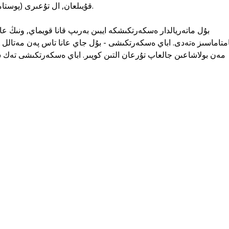
قۇيىلعان, ال تۇعىرى (پوستامەنتى) قىزىل گرانيتتەن جاسالعان.
متاماسىز ەتەدى. اباي ەسكەرتكىشى - بۇل جاي عانا تاس پەن مەتالل 
مەن بولاشاعىن جالعاپ تۇرعان التىن كوپىر. اباي ەسكەرتكىشى ت -