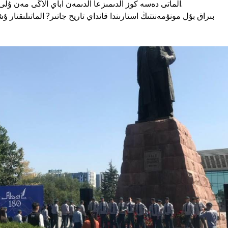
الماتى دەسە كوز الدىمىزعا الدىمەن اباي الاڭى مەن ۇلى اقىننىڭ ەسكەرتكىشى كەلەدى.