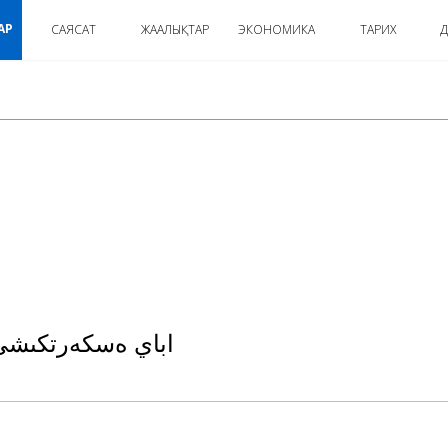
АР
САЯСАТ
ЖАҢАЛЫҚТАР
ЭКОНОМИКА
ТАРИХ
Д
:
اباي ەسكەرتكىشى 