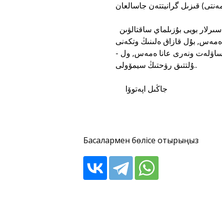
بۇل ماتەريالدار ەسكەرتكىشكە ايبىن بەرىپ قانا قويماي, ونىڭ عاسىرلار بويى بۇزىلماي ساقتالۋىن
ەمەس, بۇل قازاق ەلىنىڭ وتكەنى
ەك ساۋلەت ونەرى عانا ەمەس, ول
ۇلتتىق رۋحتىڭ سيمۆولى..
جاڭىل اپەتوۆا
Басқалармен бөлісе отырыңыз