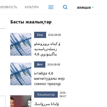
Қазақша
УХОВНОСТЬ
КУЛЬТУРА
Басты жаңалықтар
Мир
2026-08-08
ۆ كيتاە پرويزوشلو
زەملەترياسەنيە
ماگنيتۋدوي 4,8
Әлем
2026-08-08
Қытайда 4,8
магнитудалы жер
сілкінісі тіркелді
2026-
Жаңалықтар
08-07
ۇلدانا مىرزۋاننىڭ