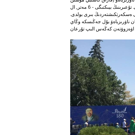
ونەرىنىڭ نەگىزىن سالۋشى), ساۋلەتشى - ي. بەلوتسەركوۆسكيي. تۇعىرىنىڭ بيىكتىگى - 6 مەتر, ال
 ەڭسەلى ەسكەرتكىشتەردىڭ بىرى بولدى
ن ناۋرىزباەۆ بۇل جەڭىسكە وڭاي