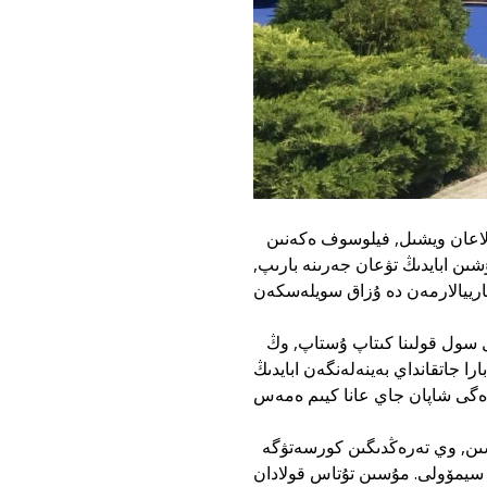
اۋەزوۆ مۇسىنشىگە: "ابايدى تەك اقىن ەمەس, ول - حالىقتىڭ مۇڭىن ارقالاعان ويشىل, فيلوسوف ەكەنىن
ۇشىن ابايدىڭ تۋعان جەرىنە بارىپ
اباي بەينەسىندە اقىننىڭ دانالىعى مەن ويشىلدىعى شەبەر ۇيلەسكەن. ول سول قولىنا كىتاپ ۇستاپ, وڭ
را جاتقانداي بەينەلەنگەن ابايدىڭ
ونىڭ بۇرمەلەرى مەن پىشىنى ارقىلى مۇسىنشى اقىننىڭ ىشكى تولقىنىسىن, وي تەرەڭدىگىن كورسەتۋگە
ڭ سيمۆولى. مۇسىن تۇتاس قولادان