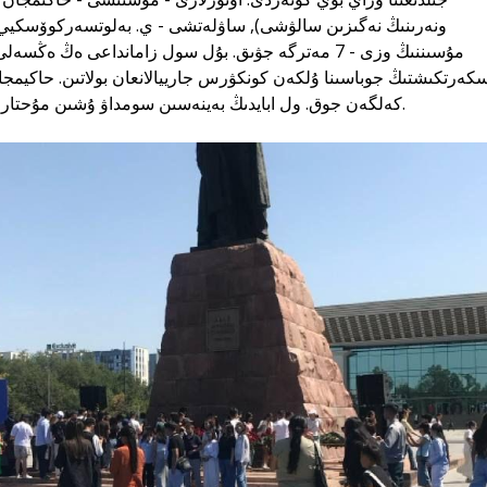
مۇسىننىڭ وزى - 7 مەترگە جۋىق. بۇل سول زامانداعى ەڭ.
كەرتكىشتىڭ جوباسىنا ۇلكەن كونكۋرس جارييالانعان بولاتىن. حاكيمجا
كەلگەن جوق. ول ابايدىڭ بەينەسىن سومداۋ ۇشىن مۇحتار اۋەزوۆتەن كەڭەس الىپ تۇرعان.