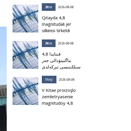
Әлем
2026-08-08
Qıtayda 4,8
magnitudalı jer
silkinisi tirkeldi
Әлем
2026-08-08
قىتايدا 4,8
ماگنيتۋدالى جەر
سىلكىنىسى تىركەلدى
Мир
2026-08-08
V Kitae proizoşlo
zemletryasenie
magnitudoy 4,8