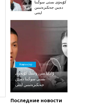
كۇيەۋى ىستى سوڭىنا
دەيىن جەتكىزەتىنىن
ايتتى
Жаңалықтар
2026-08-07
ۇلدانا مىرزۋاننىڭ كۇيەۋى
ىستى سوڭىنا دەيىن
جەتكىزەتىنىن ايتتى
Последние новости