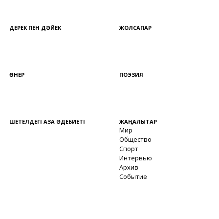
ДЕРЕК ПЕН ДӘЙЕК
ЖОЛСАПАР
ӨНЕР
ПОЭЗИЯ
ШЕТЕЛДЕГІ ҚАЗАҚ ӘДЕБИЕТІ
ЖАҢАЛЫҚТАР
Мир
Общество
Спорт
Интервью
Архив
Событие