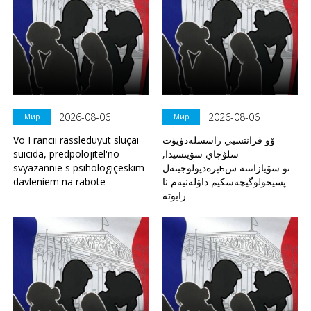
2026-08-06
2026-08-06
Мир
Мир
Vo Francii rassleduyut sluçai
ۆو فرانتسيي راسسلەدۋيۋت
suicida, predpolojitel'no
سلۋچاي سۋيتسيدا,
svyazannıe s psihologiçeskim
پرەدپولوجيتەلьنو سۆيازاننىە س
davleniem na rabote
پسيحولوگيچەسكيم داۆلەنيەم نا
رابوتە