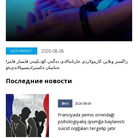
2026-08-06
ШОУ-БИЗНЕС
زاڭسىز ونلاين-كازينولاردى جارنامالادى دەگەن كۇدىكپەن قايسار قامزا
ۆьەتنامنان ەكستراديتسييالاندى
Последние новости
Әлем
2026-08-06
Franciyada jwmıs ornındağı
psihologiyalıq qısımğa baylanıstı
suicid oqiğaları tergelip jatır