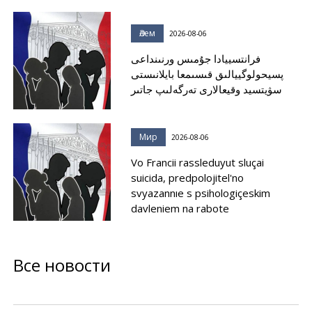
Әлем
2026-08-06
فرانتسييادا جۇمىس ورنىنداعى
پسيحولوگييالىق قىسىمعا بايلانىستى
سۋيتسيد وقيعالارى تەرگەلىپ جاتىر
Мир
2026-08-06
Vo Francii rassleduyut sluçai
suicida, predpolojitel'no
svyazannıe s psihologiçeskim
davleniem na rabote
Все новости