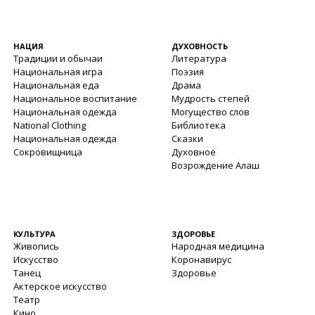
НАЦИЯ
ДУХОВНОСТЬ
Традиции и обычаи
Литература
Национальная игра
Поэзия
Национальная еда
Драма
Национальное воспитание
Мудрость степей
Национальная одежда
Могущество слов
National Clothing
Библиотека
Национальная одежда
Сказки
Сокровищница
Духовное
Возрождение Алаш
КУЛЬТУРА
ЗДОРОВЬЕ
Живопись
Народная медицина
Искусство
Коронавирус
Танец
Здоровье
Актерское искусство
Театр
Кино