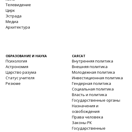
Телевидение
Цирк
Эстрада
Медиа
Архитектура
ОБРАЗОВАНИЕ И НАУКА
САЯСАТ
Психология
Внутренняя политика
Астрономия
Внешняя политика
Царство разума
Молодежная политика
Статус учителя
Инвестиционная политика
Резюме
Гендерная политика
Социальная политика
Власть и политика
Государственные органы
Назначения и
освобождения
Права человека
Законы РК
Государственные