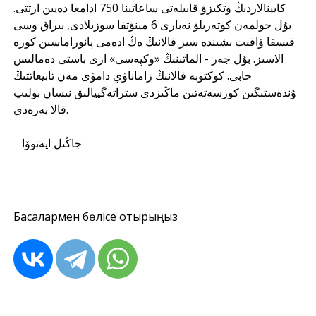
كابينالاردىڭ وتكىزۋ قابىلەتى ساعاتىنا 750 ادامعا دەيىن ارتتى.
بۇل جولمەن كوتەرىلۋ نەبارى 6 مينۋتقا سوزىلادى, بىراق وسى
قىسقا ۋاقىت ىشىندە سىز قالانىڭ ەڭ ادەمى پانوراماسىن كورە
الاسىز. بۇل جەر - الماتىنىڭ «وكپەسى» ارى باستى دەمالىس
حابى. كوكتوبە قالانىڭ زاماناۋي دامۋى مەن تابيعاتتىڭ
ۇندەستىگىن كورسەتەتىن ماڭىزدى ستراتەگييالىق نىسان بولىپ
قالا بەرەدى.
جاڭىل اپەتوۆا
Басқалармен бөлісе отырыңыз