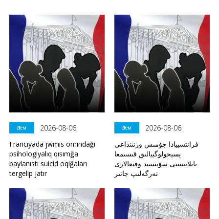
2026-08-06
2026-08-06
Әлем
Әлем
Franciyada jwmıs ornındağı
فرانتسييادا جۇمىس ورنىنداعى
psihologiyalıq qısımğa
پسيحولوگييالىق قىسىمعا
baylanıstı suicid oqiğaları
بايلانىستى سۋيتسيد وقيعالارى
tergelip jatır
تەرگەلىپ جاتىر