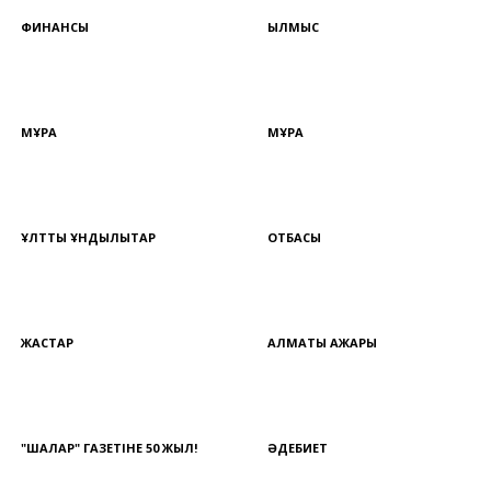
ФИНАНСЫ
ҚЫЛМЫС
МҰРА
МҰРА
ҰЛТТЫҚ ҚҰНДЫЛЫҚТАР
ОТБАСЫ
ЖАСТАР
АЛМАТЫ АЖАРЫ
"ШАЛҚАР" ГАЗЕТІНЕ 50 ЖЫЛ!
ӘДЕБИЕТ