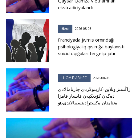
Qaysar Qamza V'etnamnan
ekstradiciyalandı
Әлем
2026-08-06
Franciyada jwmıs ornındağı
psihologiyalıq qısımğa baylanıstı
suicid oqiğaları tergelip jatır
ШОУ-БИЗНЕС
2026-08-06
زاڭسىز ونلاين-كازينولاردى جارنامالادى
دەگەن كۇدىكپەن قايسار قامزا
ۆьەتنامنان ەكستراديتسييالاندى