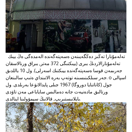
تەلەمۇنارا تەڭىز دەڭگەيىنەن ەسەپتەگەندە الەمدەگى ەڭ بيىك
تەلەمۇنارالاردىڭ بىرى (بيىكتىگى 372 مەتر, بىراق ورنالاسقان
جەرىمەن قوسا ەسەپتەگەندە بيىكتىك اسەرلى). ول 10 باللدىق
جەر سىلكىنىسىنە توتەپ بەرە الاتىنداي ەتىپ سالىنعان. o اسپالى
جول (كاناتنايا دوروگا) 1967 جىلى پايدالانۋعا بەرىلدى. ول
ورتالىق مادەنيەت جانە دەمالىس ساياباعى مەن تاۋدى
بايلانىستىرىپ, قالانىڭ سيمۆولىنا اينالدى.