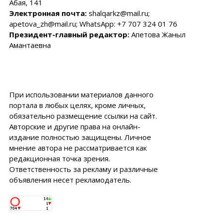
Абая, 141
Электронная почта:
shalqarkz@mail.ru;
apetova_zh@mail.ru; WhatsApp: +7 707 324 01 76
Президент-главный редактор:
Апетова Жаныл
Амантаевна
При использовании материалов данного
портала в любых целях, кроме личных,
обязательно размещение ссылки на сайт.
Авторские и другие права на онлайн-
издание полностью защищены. Личное
мнение автора не рассматривается как
редакционная точка зрения.
Ответственность за рекламу и различные
объявления несет рекламодатель.