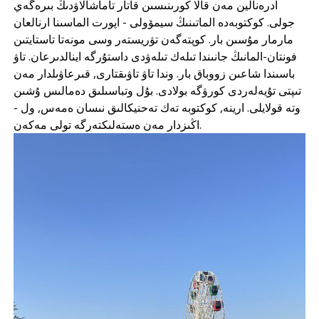
ادرەنالين مەن قالا كورىنىسىن قاتار تاماشالاۋدىڭ بىرەگەي
جولى. كوكتوبەدە الماتىنىڭ سيمۆولى - اپورت الماسىنا ارنالعان
مارمار مۇسىن بار. كوپتەگەن تۋريستەر وسى مونەتا تاستايتىن
فونتان-المانىڭ جانىندا تىلەك تىلەۋدى داستۇرگە اينالدىرعان. تاۋ
باسىندا شاعىن زووباق بار. وندا تاۋ تاۋىقتارى, قىرعاۋىلدار مەن
تىپتى تۇيەلەردى كورۋگە بولادى. بۇل وتباسىلىق دەمالىس ۇشىن
وتە قولايلى. ارينە, كوكتوبە تەك تەحنيكالىق نىسان ەمەس, ول -
اڭىزدار مەن ەستەلىكتەرگە تولى مەكەن.