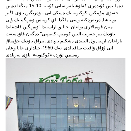
دەمالىس كۇندەرى كەلۋشىلەر سانى كۇنىنە 10-15 مىڭعا دەيىن
جەتۋى مۇمكىن. كوكتوبەنىڭ ەسكى اتى - ۆەريگين تاۋى. اڭىز
بويىنشا, ەرتەرەكتە وسى ماڭدا باي كوپەس ۆەريگيننىڭ ۇيى
مەن قويمالارى بولعان. حالىق اراسىندا "ۆەريگين قاشقاندا
تاۋدىڭ بىر جەرىنە التىن كومىپ كەتىپتى" دەگەن قاۋەسەت
تاراعان. ارينە, ول التىندى ەشكىم تاپپادى, بىراق تاۋدىڭ جۇمباق
اتى ۇزاق ۋاقىت ساقتالدى. تەك 1960-جىلدارى عانا وعان
رەسمي تۇردە «كوكتوبە» اتاۋى بەرىلدى.