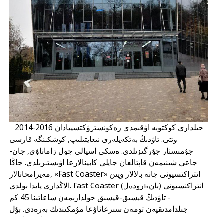
2014-2016 جىلدارى كوكتوبە اۋقىمدى رەكونسترۋكتسييادان
وتتى. تاۋدىڭ بەتكەيلەرى نىعايتىلىپ, كوشكىنگە قارسى
جۇمىستار جۇرگىزىلدى. ەسكى اسپالى جول زاماناۋي, جان-
جاعى شىنىمەن قاپتالعان جايلى كابينالارعا اۋىستىرىلدى. جاڭا
مەيرامحانالار, «Fast Coaster» اتتراكتسيونى جانە بالالار ويىن
الاڭدارى پايدا بولدى. Fast Coaster (رودەلьبان) اتتراكتسيونى
- تاۋدىڭ قيسىق-قيسىق جولدارىمەن ساعاتىنا 45 كم
جىلدامدىقپەن تومەن سىرعاناۋعا مۇمكىندىك بەرەدى. بۇل