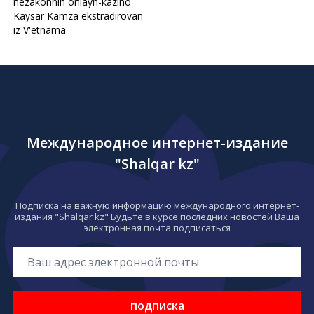
nezakonnıh onlayn-kazino
Kaysar Kamza ekstradirovan
iz V'etnama
Международное интернет-издание
"Shalqar kz"
Подписка на важную информацию международного интернет-
издания "Shalqar kz" Будьте в курсе последних новостей Ваша
электронная почта подписаться
подписка