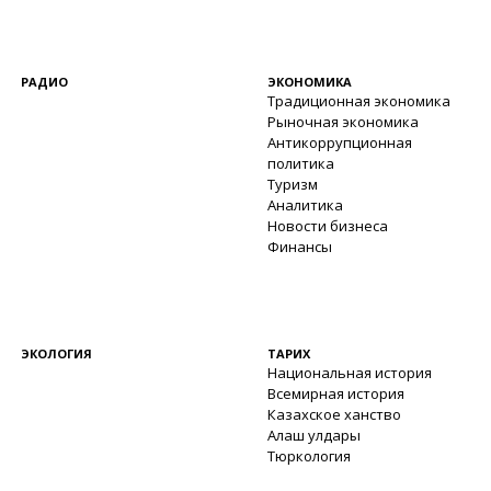
РАДИО
ЭКОНОМИКА
Традиционная экономика
Рыночная экономика
Антикоррупционная
политика
Туризм
Аналитика
Новости бизнеса
Финансы
ЭКОЛОГИЯ
ТАРИХ
Национальная история
Всемирная история
Казахское ханство
Алаш улдары
Тюркология