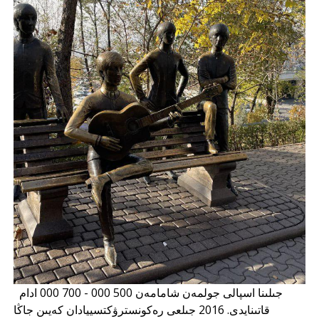
جىلىنا اسپالى جولمەن شامامەن 500 000 - 700 000 ادام
قاتىنايدى. 2016 جىلعى رەكونسترۋكتسييادان كەيىن جاڭا