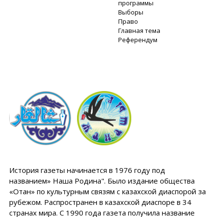
программы
Выборы
Право
Главная тема
Референдум
История газеты начинается в 1976 году под
названием» Наша Родина". Было издание общества
«Отан» по культурным связям с казахской диаспорой за
рубежом. Распространен в казахской диаспоре в 34
странах мира. С 1990 года газета получила название