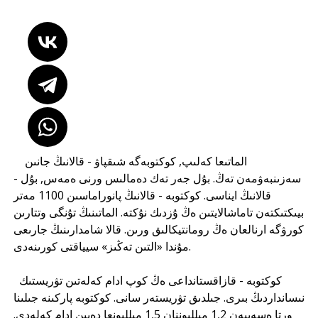
الماتىعا كەلىپ, كوكتوبەگە شىقپاۋ - قالانىڭ جانىن
سەزىنبەۋمەن تەڭ. بۇل جەر تەك دەمالىس ورنى ەمەس, بۇل -
قالانىڭ ايناسى. كوكتوبە - قالانىڭ پانوراماسىن 1100 مەتر
بيىكتىكتەن تاماشالايتىن ەڭ ۇزدىك نۇكتە. الماتىنىڭ تۇنگى وتتارىن
كورۋگە ارنالعان ەڭ رومانتيكالىق ورىن. قالا شامدارىنىڭ جارىعى
مۇندا «التىن تەڭىز» سيياقتى كورىنەدى.
كوكتوبە - قازاقستانداعى ەڭ كوپ ادام كەلەتىن تۋريستىك
نىسانداردىڭ بىرى. جىلدىق تۋريستەر سانى. كوكتوبە پاركىنە جىلىنا
ورتا ەسەپپەن 1,2 ميلليوننان 1,5 ميلليونعا دەيىن ادام كەلەدى.