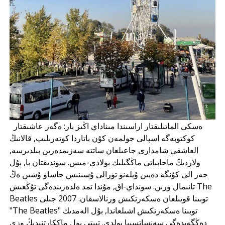
ەسكى الماتىلىقتار اراسىندا مىناداي اڭىز بار: ەگەر عاشىقتار
كوكتوبەگە اسپالى جولمەن كۇن باتاردا كوتەرىلىپ, قالانىڭ
العاشقى شامدارى جاعىلعان ساتتە سەزىمدەرىن بىلدىرسە,
ولاردىڭ ماحابباتى ماڭگىلىك بولادى-مىس. سوندىقتان با, بۇل
جەر الى كۇنگە دەيىن ۇيلەنۋ تۋرالى ۇسىنىس جاساۋ ۇشىن ەڭ
تانىمال ورىن. سونداي-اق, مۇندا تمد ەلدەرىندەگى تۇڭعىش The
Beatles توبىنا قويىلعان ەسكەرتكىش ورنالاسقان. 2007 جىلى
"The Beatles" توبىنا ەسكەرتكىش اشىلعاندا, بۇل الەمدىك
دەڭگەيدەگى سەنساتسييا بولدى. تىپتى پول ماككارتنيدىڭ وزى