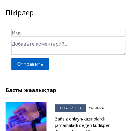
Пікірлер
Отправить
Басты жаңалықтар
ШОУ-БИЗНЕС
2026-08-06
Zañsız onlayn-kazinolardı
jarnamaladı degen küdikpen