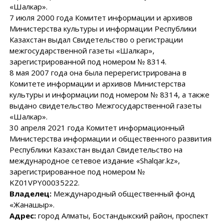
«Шалкар».
7 июля 2000 года Комитет информации и архивов
Министерства культуры и информации Республики
Казахстан выдал Свидетельство о регистрации
межгосударственной газеты «Шалкар»,
зарегистрированной под номером № 8314.
8 мая 2007 года она была перерегистрирована в
Комитете информации и архивов Министерства
культуры и информации под номером № 8314, а также
выдано свидетельство Межгосударственной газеты
«Шалкар».
30 апреля 2021 года Комитет информационный
Министерства информации и общественного развития
Республики Казахстан выдал Свидетельство на
международное сетевое издание «Shalqar.kz»,
зарегистрированное под номером №
KZ01VPY00035222.
Владелец:
Международный общественный фонд
«Жанашыр».
Адрес:
город Алматы, Бостандыкский район, проспект