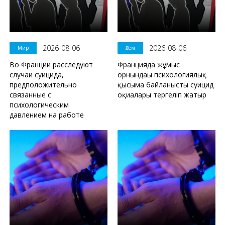
2026-08-06
2026-08-06
Мир
Әлем
Во Франции расследуют
Францияда жұмыс
случаи суицида,
орнындағы психологиялық
предположительно
қысымға байланысты суицид
связанные с
оқиғалары тергеліп жатыр
психологическим
давлением на работе