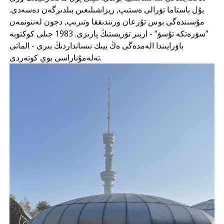
بۇل باستاما تۋرالى ەستىپ, ريزاشىلىعىن بىلدىرگەن دەسەدى.
مۇسىندەگى بوس تۇرعان ورىندىققا وتىرىپ, دجون لەننونمەن
"سۋرەتكە تۇسۋ" - اربىر تۋريستىڭ پارىزى. 1983 جىلى كوكتوبە
باۋرايىندا الەمدەگى ەڭ بيىك نىسانداردىڭ بىرى - الماتى
تەلەمۇناراسى بوي كوتەردى.