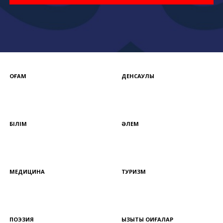
ҚОҒАМ
ДЕНСАУЛЫҚ
БІЛІМ
ӘЛЕМ
МЕДИЦИНА
ТУРИЗМ
ПОЭЗИЯ
ҚЫЗЫҚТЫ ОҚИҒАЛАР