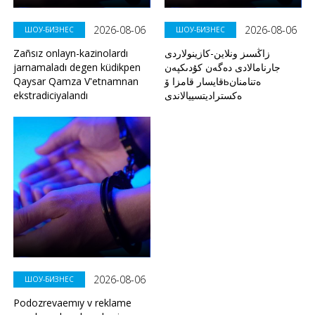
2026-08-06
2026-08-06
ШОУ-БИЗНЕС
ШОУ-БИЗНЕС
Zañsız onlayn-kazinolardı
زاڭسىز ونلاين-كازينولاردى
jarnamaladı degen küdikpen
جارنامالادى دەگەن كۇدىكپەن
Qaysar Qamza V'etnamnan
قايسار قامزا ۆьەتنامنان
ekstradiciyalandı
ەكستراديتسييالاندى
2026-08-06
ШОУ-БИЗНЕС
Podozrevaemıy v reklame