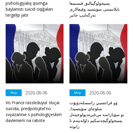
psihologiyalıq qısımğa
پسيحولوگييالىق قىسىمعا
baylanıstı suicid oqiğaları
بايلانىستى سۋيتسيد وقيعالارى
tergelip jatır
تەرگەلىپ جاتىر
2026-08-06
2026-08-06
Мир
Мир
Vo Francii rassleduyut sluçai
ۆو فرانتسيي راسسلەدۋيۋت
suicida, predpolojitel'no
سلۋچاي سۋيتسيدا,
svyazannıe s psihologiçeskim
پرەدپولوجيتەلьنو سۆيازاننىە س
davleniem na rabote
پسيحولوگيچەسكيم داۆلەنيەم نا
رابوتە