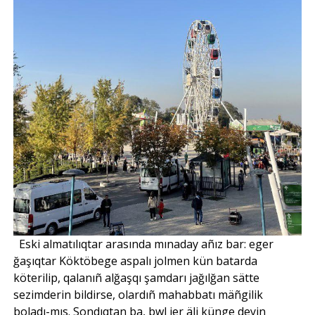
Eski almatılıqtar arasında mınaday añız bar: eger
ğaşıqtar Köktöbege aspalı jolmen kün batarda
köterilip, qalanıñ alğaşqı şamdarı jağılğan sätte
sezimderin bildirse, olardıñ mahabbatı mäñgilik
boladı-mıs. Sondıqtan ba, bwl jer äli künge deyin