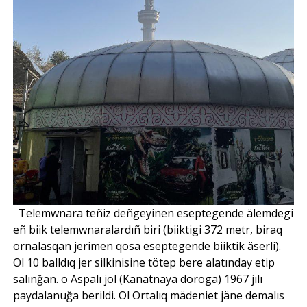
Telemwnara teñiz deñgeyinen eseptegende älemdegi
eñ biik telemwnaralardıñ biri (biiktigi 372 metr, biraq
ornalasqan jerimen qosa eseptegende biiktik äserli).
Ol 10 balldıq jer silkinisine tötep bere alatınday etip
salınğan. o Aspalı jol (Kanatnaya doroga) 1967 jılı
paydalanuğa berildi. Ol Ortalıq mädeniet jäne demalıs