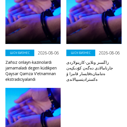
2026-08-06
2026-08-06
ШОУ-БИЗНЕС
ШОУ-БИЗНЕС
Zañsız onlayn-kazinolardı
زاڭسىز ونلاين-كازينولاردى
jarnamaladı degen küdikpen
جارنامالادى دەگەن كۇدىكپەن
Qaysar Qamza V'etnamnan
قايسار قامزا ۆьەتنامنان
ekstradiciyalandı
ەكستراديتسييالاندى