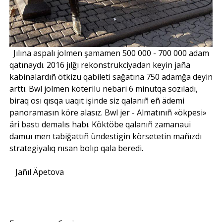
Jılına aspalı jolmen şamamen 500 000 - 700 000 adam
qatınaydı. 2016 jılğı rekonstrukciyadan keyin jaña
kabinalardıñ ötkizu qabileti sağatına 750 adamğa deyin
arttı. Bwl jolmen köterilu nebäri 6 minutqa sozıladı,
biraq osı qısqa uaqıt işinde siz qalanıñ eñ ädemi
panoramasın köre alasız. Bwl jer - Almatınıñ «ökpesi»
äri bastı demalıs habı. Köktöbe qalanıñ zamanaui
damuı men tabiğattıñ ündestigin körsetetin mañızdı
strategiyalıq nısan bolıp qala beredi.
Jañıl Äpetova