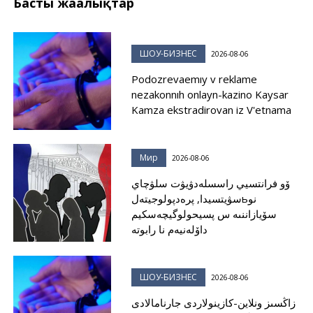
Басты жаңалықтар
ШОУ-БИЗНЕС
2026-08-06
Podozrevaemıy v reklame
nezakonnıh onlayn-kazino Kaysar
Kamza ekstradirovan iz V'etnama
Мир
2026-08-06
ۆو فرانتسيي راسسلەدۋيۋت سلۋچاي
سۋيتسيدا, پرەدپولوجيتەلьنو
سۆيازاننىە س پسيحولوگيچەسكيم
داۆلەنيەم نا رابوتە
ШОУ-БИЗНЕС
2026-08-06
زاڭسىز ونلاين-كازينولاردى جارنامالادى