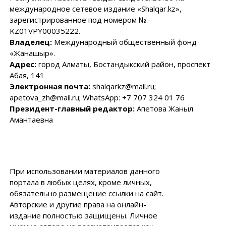
международное сетевое издание «Shalqar.kz»,
зарегистрированное под номером №
KZ01VPY00035222.
Владелец:
Международный общественный фонд
«Жанашыр».
Адрес:
город Алматы, Бостандыкский район, проспект
Абая, 141
Электронная почта:
shalqarkz@mail.ru;
apetova_zh@mail.ru; WhatsApp: +7 707 324 01 76
Президент-главный редактор:
Апетова Жаныл
Амантаевна
При использовании материалов данного
портала в любых целях, кроме личных,
обязательно размещение ссылки на сайт.
Авторские и другие права на онлайн-
издание полностью защищены. Личное