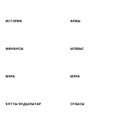
ИСТОРИЯ
ҚАРЖЫ
ФИНАНСЫ
ҚЫЛМЫС
МҰРА
МҰРА
ҰЛТТЫҚ ҚҰНДЫЛЫҚТАР
ОТБАСЫ