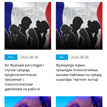
2026-08-06
2026-08-06
Мир
Әлем
Во Франции расследуют
Францияда жұмыс
случаи суицида,
орнындағы психологиялық
предположительно
қысымға байланысты суицид
связанные с
оқиғалары тергеліп жатыр
психологическим
давлением на работе