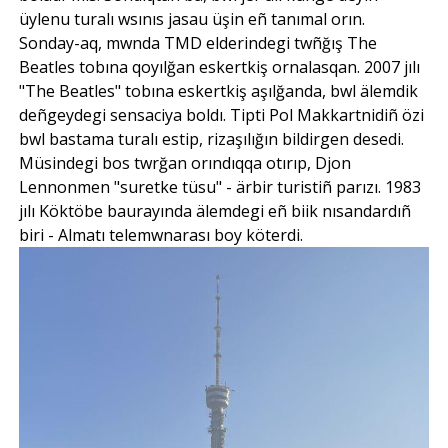
üylenu turalı wsınıs jasau üşin eñ tanımal orın.
Sonday-aq, mwnda TMD elderindegi twñğış The
Beatles tobına qoyılğan eskertkiş ornalasqan. 2007 jılı
"The Beatles" tobına eskertkiş aşılğanda, bwl älemdik
deñgeydegi sensaciya boldı. Tipti Pol Makkartnidiñ özi
bwl bastama turalı estip, rizaşılığın bildirgen desedi.
Müsindegi bos twrğan orındıqqa otırıp, Djon
Lennonmen "suretke tüsu" - ärbir turistiñ parızı. 1983
jılı Köktöbe baurayında älemdegi eñ biik nısandardıñ
biri - Almatı telemwnarası boy köterdi.