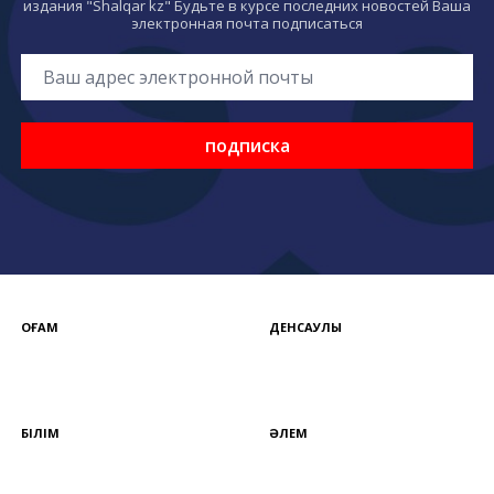
издания "Shalqar kz" Будьте в курсе последних новостей Ваша
электронная почта подписаться
подписка
ҚОҒАМ
ДЕНСАУЛЫҚ
БІЛІМ
ӘЛЕМ