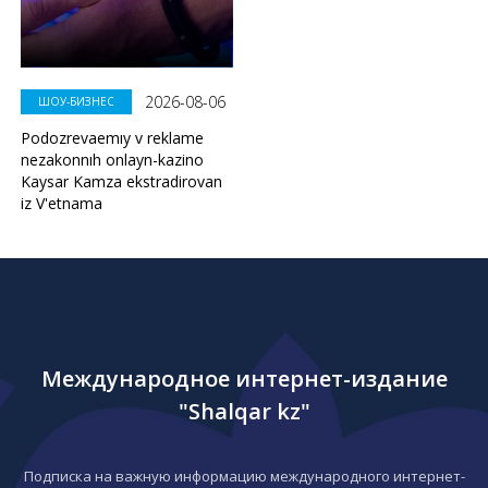
2026-08-06
ШОУ-БИЗНЕС
Podozrevaemıy v reklame
nezakonnıh onlayn-kazino
Kaysar Kamza ekstradirovan
iz V'etnama
Международное интернет-издание
"Shalqar kz"
Подписка на важную информацию международного интернет-