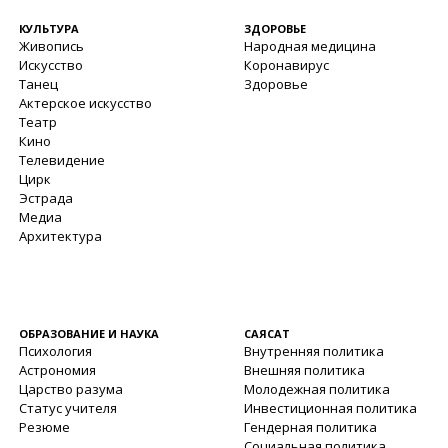
КУЛЬТУРА
ЗДОРОВЬЕ
Живопись
Народная медицина
Искусство
Коронавирус
Танец
Здоровье
Актерское искусство
Театр
Кино
Телевидение
Цирк
Эстрада
Медиа
Архитектура
ОБРАЗОВАНИЕ И НАУКА
САЯСАТ
Психология
Внутренняя политика
Астрономия
Внешняя политика
Царство разума
Молодежная политика
Статус учителя
Инвестиционная политика
Резюме
Гендерная политика
Социальная политика