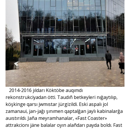
2014-2016 jıldarı Köktöbe auqımdı
rekonstrukciyadan ötti. Taudıñ betkeyleri nığaytılıp,
köşkinge qarsı jwmıstar jürgizildi. Eski aspalı jol
zamanaui, jan-jağı şınımen qaptalğan jaylı kabinalarğa
auıstırıldı. Jaña meyramhanalar, «Fast Coaster»
attrakcionı jäne balalar oyın alañdarı payda boldı. Fast