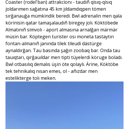
Coaster (rodel'ban) attrakcionı - taudıñ qisıq-qisıq
joldarımen sağatına 45 km jıldamdıqpen tömen
sırğanauğa mümkindik beredi. Bwl adrenalin men qala
körinisin qatar tamaşalaudıñ biregey jolı. Köktöbede
Almatınıñ simvolı - aport almasına arnalğan märmär
müsin bar. Köptegen turister osı moneta tastaytın
fontan-almanıñ janında tilek tileudi dästürge
aynaldırğan. Tau basında şağın zoobaq bar. Onda tau
tauıqtarı, qırğauıldar men tipti tüyelerdi köruge boladı.
Bwl otbasılıq demalıs üşin öte qolaylı. Ärine, Köktöbe
tek tehnikalıq nısan emes, ol - añızdar men
estelikterge tolı meken.