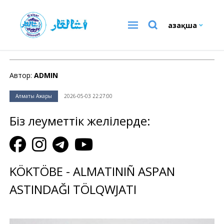
Қазақша
Алматы Ажары
Автор:
ADMIN
Алматы Ажары
2026-05-03 22:27:00
Біз әлеуметтік желілерде:
KÖKTÖBE - ALMATINIÑ ASPAN
ASTINDAĞI TÖLQWJATI