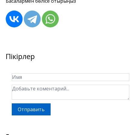
Басқалармен бөлісе отырыңыз
Пікірлер
Отправить