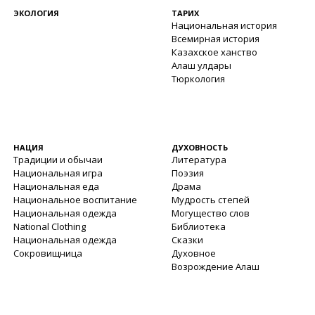
ЭКОЛОГИЯ
ТАРИХ
Национальная история
Всемирная история
Казахское ханство
Алаш улдары
Тюркология
НАЦИЯ
ДУХОВНОСТЬ
Традиции и обычаи
Литература
Национальная игра
Поэзия
Национальная еда
Драма
Национальное воспитание
Мудрость степей
Национальная одежда
Могущество слов
National Clothing
Библиотека
Национальная одежда
Сказки
Сокровищница
Духовное
Возрождение Алаш