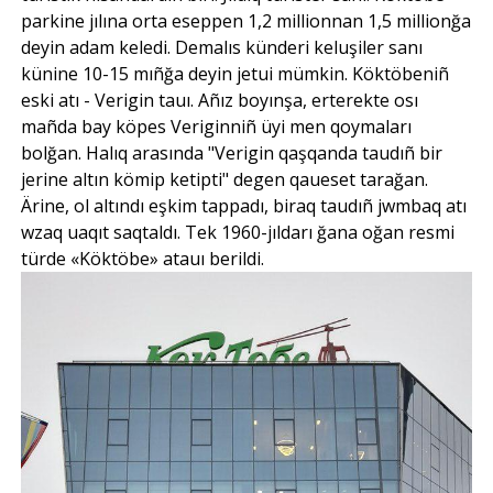
parkine jılına orta eseppen 1,2 millionnan 1,5 millionğa
deyin adam keledi. Demalıs künderi keluşiler sanı
künine 10-15 mıñğa deyin jetui mümkin. Köktöbeniñ
eski atı - Verigin tauı. Añız boyınşa, erterekte osı
mañda bay köpes Veriginniñ üyi men qoymaları
bolğan. Halıq arasında "Verigin qaşqanda taudıñ bir
jerine altın kömip ketipti" degen qaueset tarağan.
Ärine, ol altındı eşkim tappadı, biraq taudıñ jwmbaq atı
wzaq uaqıt saqtaldı. Tek 1960-jıldarı ğana oğan resmi
türde «Köktöbe» atauı berildi.