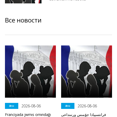
Все новости
2026-08-06
2026-08-06
Әлем
Әлем
Franciyada jwmıs ornındağı
فرانتسييادا جۇمىس ورنىنداعى