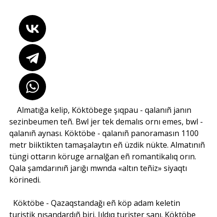
Almatığa kelip, Köktöbege şıqpau - qalanıñ janın
sezinbeumen teñ. Bwl jer tek demalıs ornı emes, bwl -
qalanıñ aynası. Köktöbe - qalanıñ panoramasın 1100
metr biiktikten tamaşalaytın eñ üzdik nükte. Almatınıñ
tüngi ottarın köruge arnalğan eñ romantikalıq orın.
Qala şamdarınıñ jarığı mwnda «altın teñiz» siyaqtı
körinedi.
Köktöbe - Qazaqstandağı eñ köp adam keletin
turistik nısandardıñ biri. Jıldıq turister sanı. Köktöbe