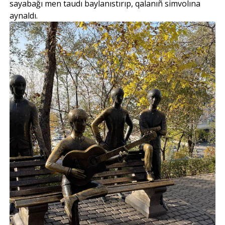
sayabağı men taudı baylanıstırıp, qalanıñ simvolına
aynaldı.