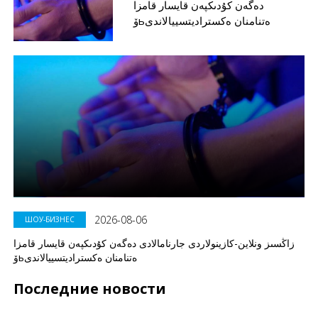
دەگەن كۇدىكپەن قايسار قامزا
ۆьەتنامنان ەكستراديتسييالاندى
2026-08-06
ШОУ-БИЗНЕС
زاڭسىز ونلاين-كازينولاردى جارنامالادى دەگەن كۇدىكپەن قايسار قامزا
ۆьەتنامنان ەكستراديتسييالاندى
Последние новости