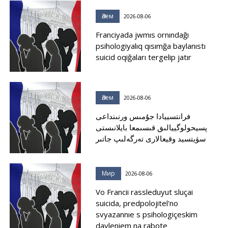
Әлем
2026-08-06
Franciyada jwmıs ornındağı
psihologiyalıq qısımğa baylanıstı
suicid oqiğaları tergelip jatır
Әлем
2026-08-06
فرانتسييادا جۇمىس ورنىنداعى
پسيحولوگييالىق قىسىمعا بايلانىستى
سۋيتسيد وقيعالارى تەرگەلىپ جاتىر
Мир
2026-08-06
Vo Francii rassleduyut sluçai
suicida, predpolojitel'no
svyazannıe s psihologiçeskim
davleniem na rabote