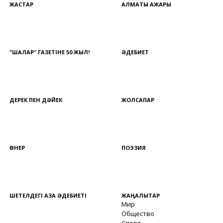
ЖАСТАР
АЛМАТЫ АЖАРЫ
"ШАЛҚАР" ГАЗЕТІНЕ 50 ЖЫЛ!
ӘДЕБИЕТ
ДЕРЕК ПЕН ДӘЙЕК
ЖОЛСАПАР
ӨНЕР
ПОЭЗИЯ
ШЕТЕЛДЕГІ ҚАЗАҚ ӘДЕБИЕТІ
ЖАҢАЛЫҚТАР
Мир
Общество